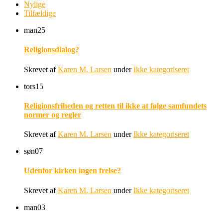
Nylige
Tilfældige
man
25
Religionsdialog?
Skrevet af
Karen M. Larsen
under
Ikke kategoriseret
tors
15
Religionsfriheden og retten til ikke at følge samfundets
normer og regler
Skrevet af
Karen M. Larsen
under
Ikke kategoriseret
søn
07
Udenfor kirken ingen frelse?
Skrevet af
Karen M. Larsen
under
Ikke kategoriseret
man
03