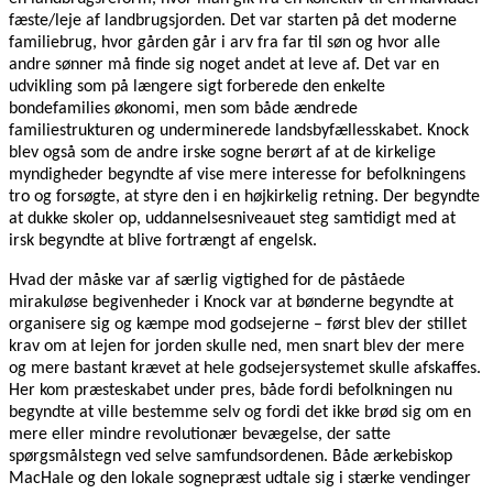
fæste/leje af landbrugsjorden. Det var starten på det moderne
familiebrug, hvor gården går i arv fra far til søn og hvor alle
andre sønner må finde sig noget andet at leve af. Det var en
udvikling som på længere sigt forberede den enkelte
bondefamilies økonomi, men som både ændrede
familiestrukturen og underminerede landsbyfællesskabet. Knock
blev også som de andre irske sogne berørt af at de kirkelige
myndigheder begyndte af vise mere interesse for befolkningens
tro og forsøgte, at styre den i en højkirkelig retning. Der begyndte
at dukke skoler op, uddannelsesniveauet steg samtidigt med at
irsk begyndte at blive fortrængt af engelsk.
Hvad der måske var af særlig vigtighed for de påståede
mirakuløse begivenheder i Knock var at bønderne begyndte at
organisere sig og kæmpe mod godsejerne – først blev der stillet
krav om at lejen for jorden skulle ned, men snart blev der mere
og mere bastant krævet at hele godsejersystemet skulle afskaffes.
Her kom præsteskabet under pres, både fordi befolkningen nu
begyndte at ville bestemme selv og fordi det ikke brød sig om en
mere eller mindre revolutionær bevægelse, der satte
spørgsmålstegn ved selve samfundsordenen. Både ærkebiskop
MacHale og den lokale sognepræst udtale sig i stærke vendinger