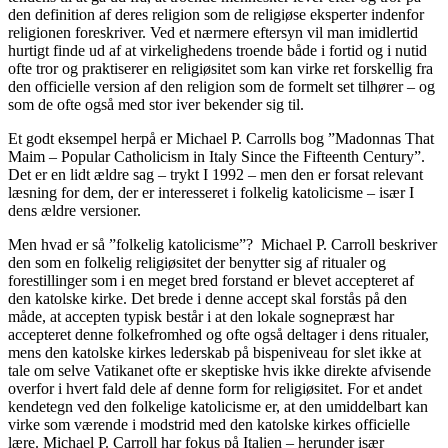
den definition af deres religion som de religiøse eksperter indenfor
religionen foreskriver. Ved et nærmere eftersyn vil man imidlertid
hurtigt finde ud af at virkelighedens troende både i fortid og i nutid
ofte tror og praktiserer en religiøsitet som kan virke ret forskellig fra
den officielle version af den religion som de formelt set tilhører – og
som de ofte også med stor iver bekender sig til.
Et godt eksempel herpå er Michael P. Carrolls bog ”Madonnas That
Maim – Popular Catholicism in Italy Since the Fifteenth Century”.
Det er en lidt ældre sag – trykt I 1992 – men den er forsat relevant
læsning for dem, der er interesseret i folkelig katolicisme – især I
dens ældre versioner.
Men hvad er så ”folkelig katolicisme”? Michael P. Carroll beskriver
den som en folkelig religiøsitet der benytter sig af ritualer og
forestillinger som i en meget bred forstand er blevet accepteret af
den katolske kirke. Det brede i denne accept skal forstås på den
måde, at accepten typisk består i at den lokale sognepræst har
accepteret denne folkefromhed og ofte også deltager i dens ritualer,
mens den katolske kirkes lederskab på bispeniveau for slet ikke at
tale om selve Vatikanet ofte er skeptiske hvis ikke direkte afvisende
overfor i hvert fald dele af denne form for religiøsitet. For et andet
kendetegn ved den folkelige katolicisme er, at den umiddelbart kan
virke som værende i modstrid med den katolske kirkes officielle
lære. Michael P. Carroll har fokus på Italien – herunder især