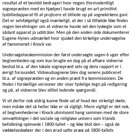
resultat af et bevidst bedrageri hvor nogen (formodentligt
sognepræsten med en hjælper) havde brugt en art primitivt
lysbilledapparat til at projicere et billede op på sognekirkens gavl.
Det er selvfølgeligt også mærkeligt, at der i så tilfælde ikke findes
nogen beretninger om at vidnerne havde set den lyskegle som et
sådant apparat jo udstråler. Men på den anden side dokumenterer
Eugene Hynes udmærket hvor sjusket den kirkelige undersøgelse
af fænomenet i Knock var.
Undersøgelseskommission der først undersøgte sagen 6 uger efter
begivenheden og som kun brugte en dag på at afhøre vidnerne
bestod bl.a. af den lokale sognepræst selv og dens rapport er i
øvrigt forsvundet. Vidneudsagnene blev dog senere publiceret
bl.a. af sognepræsten og en anden præst fra kommissionen. De
findes i forskellige versioner der viser tydelige tegn på redigering
og på, at vidnerne blev stillet ledende spørgsmål.
Vi vil derfor nok aldrig kunne finde ud af hvad der virkeligt skete,
men måske det så heller ikke er så vigtigt. Mere vigtigt er det nok,
at begivenhederne i Knock utvivlsomt hang sammen med de store
omvæltninger i det sociale og religiøse univers som Irlands
befolkning oplevede i 1800-tallet – og ikke blot den – også de
vækkelsesbølger der i den grad satte præg på 1800-tallets