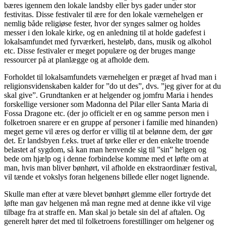
bæres igennem den lokale landsby eller bys gader under stor
festivitas. Disse festivaler til ære for den lokale værnehelgen er
nemlig både religiøse fester, hvor der synges salmer og holdes
messer i den lokale kirke, og en anledning til at holde gadefest i
lokalsamfundet med fyrværkeri, hesteløb, dans, musik og alkohol
etc. Disse festivaler er meget populære og der bruges mange
ressourcer på at planlægge og at afholde dem.
Forholdet til lokalsamfundets værnehelgen er præget af hvad man i
religionsvidenskaben kalder for ”do ut des”, dvs. ”jeg giver for at du
skal give”. Grundtanken er at helgender og jomfru Maria i hendes
forskellige versioner som Madonna del Pilar eller Santa Maria di
Fossa Dragone etc. (der jo officielt er en og samme person men i
folketroen snarere er en gruppe af personer i familie med hinanden)
meget gerne vil æres og derfor er villig til at belønne dem, der gør
det. Er landsbyen f.eks. truet af tørke eller er den enkelte troende
belastet af sygdom, så kan man henvende sig til ”sin” helgen og
bede om hjælp og i denne forbindelse komme med et løfte om at
man, hvis man bliver bønhørt, vil afholde en ekstraordinær festival,
vil tænde et vokslys foran helgenens billede eller noget lignende.
Skulle man efter at være blevet bønhørt glemme eller fortryde det
løfte man gav helgenen må man regne med at denne ikke vil vige
tilbage fra at straffe en. Man skal jo betale sin del af aftalen. Og
generelt hører det med til folketroens forestillinger om helgener og