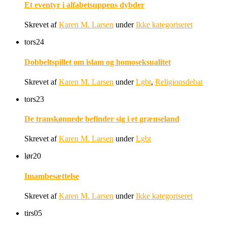
Et eventyr i alfabetsuppens dybder
Skrevet af
Karen M. Larsen
under
Ikke kategoriseret
tors
24
Dobbeltspillet om islam og homoseksualitet
Skrevet af
Karen M. Larsen
under
Lgbt
,
Religionsdebat
tors
23
De transkønnede befinder sig i et grænseland
Skrevet af
Karen M. Larsen
under
Lgbt
lør
20
Imambesættelse
Skrevet af
Karen M. Larsen
under
Ikke kategoriseret
tirs
05