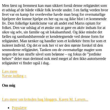
Men først og fremmest kan man sikkert forstå denne religiøsitet som
et udslag af de hårde vilkår folk levede under. I en farlig verden hvor
livet var en kamp for overlevelse havde man brug for overnaturlige
hjælpere der kunne hjælpe en her og nu og ikke blot i et kommende
liv. Den folkelige katolicisme var alt andet end Marxs opium for
folket. Den var udslag af et ønske om at gøre en aktiv indsats for at
sikre sig selv, sin familie og sit lokalsamfund. Og ikke mindst det
fælles og samfundsbærende er kendetegnende ved denne form for
religiøsitet. Man tænker og handler som et kollektiv frem for som et
isoleret individ. Og det er nok her vi ser den største forskel til den
senmoderne religiøsitet. Tanken om de overnaturlige magter som
nogen der kan straffe såvel som belønne – og fokus de ”jordiske
behov” deler man derimod nok med meget af den ikke-autoriserede
religiøsitet vi finder også i dag.
Læs mere
Næste indlæg »
Om mig
Læs mere om kvinden bag bloggen, Karen M. Larsen...
Populære