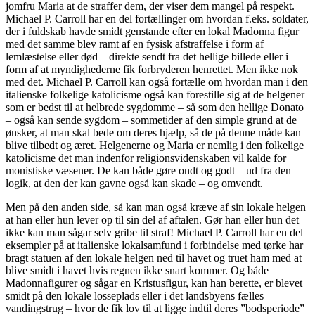
jomfru Maria at de straffer dem, der viser dem mangel på respekt.
Michael P. Carroll har en del fortællinger om hvordan f.eks. soldater,
der i fuldskab havde smidt genstande efter en lokal Madonna figur
med det samme blev ramt af en fysisk afstraffelse i form af
lemlæstelse eller død – direkte sendt fra det hellige billede eller i
form af at myndighederne fik forbryderen henrettet. Men ikke nok
med det. Michael P. Carroll kan også fortælle om hvordan man i den
italienske folkelige katolicisme også kan forestille sig at de helgener
som er bedst til at helbrede sygdomme – så som den hellige Donato
– også kan sende sygdom – sommetider af den simple grund at de
ønsker, at man skal bede om deres hjælp, så de på denne måde kan
blive tilbedt og æret. Helgenerne og Maria er nemlig i den folkelige
katolicisme det man indenfor religionsvidenskaben vil kalde for
monistiske væsener. De kan både gøre ondt og godt – ud fra den
logik, at den der kan gavne også kan skade – og omvendt.
Men på den anden side, så kan man også kræve af sin lokale helgen
at han eller hun lever op til sin del af aftalen. Gør han eller hun det
ikke kan man sågar selv gribe til straf! Michael P. Carroll har en del
eksempler på at italienske lokalsamfund i forbindelse med tørke har
bragt statuen af den lokale helgen ned til havet og truet ham med at
blive smidt i havet hvis regnen ikke snart kommer. Og både
Madonnafigurer og sågar en Kristusfigur, kan han berette, er blevet
smidt på den lokale losseplads eller i det landsbyens fælles
vandingstrug – hvor de fik lov til at ligge indtil deres ”bodsperiode”