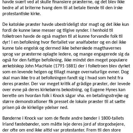
havde svært ved at skulle finansiere præsterne, og det blev ikke
bedre af at briterne tvang dem til at betale tiende til den irske
protestantiske kirke.
De katolske præster havde ubestrideligt stor magt og det ikke kun
fordi de kunne læse messer og tilgive synder. I henhold til
folketroen havde de også magten til at kunne forvandle folk til
dyr! I en befolkning hvor flertallet var analfabeter og en del ikke
kunne tale engelsk og dermed ikke beherskede magthavernes
sprog var præsterne oplagte ledere, og mange engagerede sig da
også for den fattige befolkning, ikke mindst den meget populære
ærkebiskop John MacHale (1791-1881) der i folketroen blev dyrket
som en levende helgen og tillagt mange overnaturlige evner. Dog
skal man ikke tro at befolkningen fandt sig i hvad som helst fra
deres præster. Der var meget kritik af grådige præster, der levede
over evne på deres kirkebørns bekostning, og Eugene Hynes kan
berette om hvordan folk i Knock sågar vha. en betalingsstrejke og
større demonstrationer fik presset de lokale præster til at sætte
prisen på de kirkelige ydelser ned.
Bønderne i Knock var som de fleste andre bønder i 1800-tallets
Irland fæstebønder, som måtte leje deres jord af storgodsejere,
der ofte om end ikke altid var protestanter. Frem til den store