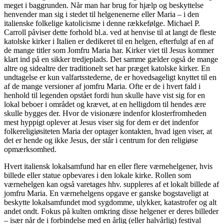
meget i baggrunden. Når man har brug for hjælp og beskyttelse
henvender man sig i stedet til helgenenerne eller Maria – i den
italienske folkelige katolicisme i denne rækkefølge. Michael P.
Carroll påviser dette forhold bl.a. ved at henvise til at langt de fleste
katolske kirker i Italien er dedikeret til en helgen, efterfulgt af en af
de mange titler som Jomfru Maria har. Kirker viet til Jesus kommer
klart ind på en sikker tredjeplads. Det samme gælder også de mange
altre og sidealtre der traditionelt set har præget katolske kirker. En
undtagelse er kun valfartsstederne, de er hovedsageligt knyttet til en
af de mange versioner af jomfru Maria. Ofte er de i hvert fald i
henhold til legenden opstået fordi hun skulle have vist sig for en
lokal beboer i området og krævet, at en helligdom til hendes ære
skulle bygges der. Hvor de visionære indenfor klosterfromheden
mest hyppigt oplever at Jesus viser sig for dem er det indenfor
folkereligiøsiteten Maria der optager kontakten, hvad igen viser, at
det er hende og ikke Jesus, der står i centrum for den religiøse
opmærksomhed.
Hvert italiensk lokalsamfund har en eller flere værnehelgener, hvis
billede eller statue opbevares i den lokale kirke. Rollen som
værnehelgen kan også varetages hhv. suppleres af et lokalt billede af
jomfru Maria. En værnehelgens opgave er ganske bogstaveligt at
beskytte lokalsamfundet mod sygdomme, ulykker, katastrofer og alt
andet ondt. Fokus på kulten omkring disse helgener er deres billeder
– især når de i forbindelse med en årlig (eller halvårlig) festival