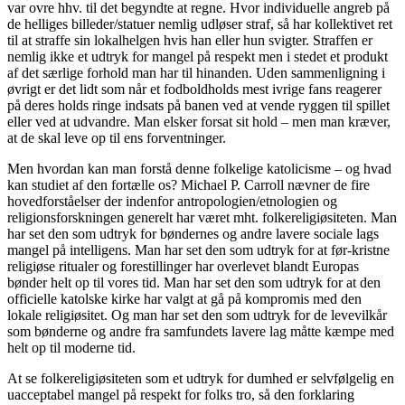
var ovre hhv. til det begyndte at regne. Hvor individuelle angreb på
de helliges billeder/statuer nemlig udløser straf, så har kollektivet ret
til at straffe sin lokalhelgen hvis han eller hun svigter. Straffen er
nemlig ikke et udtryk for mangel på respekt men i stedet et produkt
af det særlige forhold man har til hinanden. Uden sammenligning i
øvrigt er det lidt som når et fodboldholds mest ivrige fans reagerer
på deres holds ringe indsats på banen ved at vende ryggen til spillet
eller ved at udvandre. Man elsker forsat sit hold – men man kræver,
at de skal leve op til ens forventninger.
Men hvordan kan man forstå denne folkelige katolicisme – og hvad
kan studiet af den fortælle os? Michael P. Carroll nævner de fire
hovedforståelser der indenfor antropologien/etnologien og
religionsforskningen generelt har været mht. folkereligiøsiteten. Man
har set den som udtryk for bøndernes og andre lavere sociale lags
mangel på intelligens. Man har set den som udtryk for at før-kristne
religiøse ritualer og forestillinger har overlevet blandt Europas
bønder helt op til vores tid. Man har set den som udtryk for at den
officielle katolske kirke har valgt at gå på kompromis med den
lokale religiøsitet. Og man har set den som udtryk for de levevilkår
som bønderne og andre fra samfundets lavere lag måtte kæmpe med
helt op til moderne tid.
At se folkereligiøsiteten som et udtryk for dumhed er selvfølgelig en
uacceptabel mangel på respekt for folks tro, så den forklaring