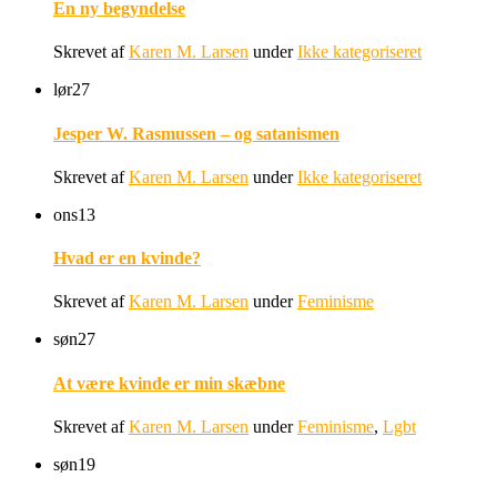
En ny begyndelse
Skrevet af
Karen M. Larsen
under
Ikke kategoriseret
lør
27
Jesper W. Rasmussen – og satanismen
Skrevet af
Karen M. Larsen
under
Ikke kategoriseret
ons
13
Hvad er en kvinde?
Skrevet af
Karen M. Larsen
under
Feminisme
søn
27
At være kvinde er min skæbne
Skrevet af
Karen M. Larsen
under
Feminisme
,
Lgbt
søn
19