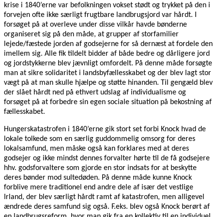
krise i 1840’erne var befolkningen vokset stødt og trykket på den i
forvejen ofte ikke særligt frugtbare landbrugsjord var hårdt. I
forsøget på at overleve under disse vilkår havde bønderne
organiseret sig på den måde, at grupper af storfamilier
lejede/fæstede jorden af godsejerne for så dernæst at fordele den
imellem sig. Alle fik tildelt bidder af både bedre og dårligere jord
og jordstykkerne blev jævnligt omfordelt. På denne måde forsøgte
man at sikre solidaritet i landsbyfællesskabet og der blev lagt stor
vægt på at man skulle hjælpe og støtte hinanden. Til gengæld blev
der slået hårdt ned på ethvert udslag af individualisme og
forsøget på at forbedre sin egen sociale situation på bekostning af
fællesskabet.
Hungerskatastrofen i 1840’erne gik stort set forbi Knock hvad de
lokale tolkede som en særlig guddommelig omsorg for deres
lokalsamfund, men måske også kan forklares med at deres
godsejer og ikke mindst dennes forvalter hørte til de få godsejere
hhv. godsforvaltere som gjorde en stor indsats for at beskytte
deres bønder mod sultedøden. På denne måde kunne Knock
forblive mere traditionel end andre dele af især det vestlige
Irland, der blev særligt hårdt ramt af katastrofen, men alligevel
ændrede deres samfund sig også. F.eks. blev også Knock berørt af
en landbrugsreform, hvor man gik fra en kollektiv til en individuel