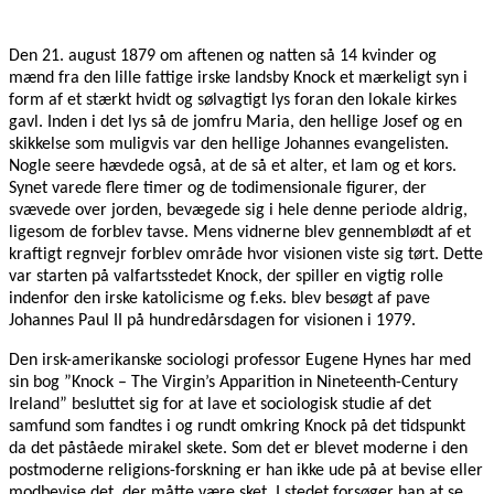
Den 21. august 1879 om aftenen og natten så 14 kvinder og
mænd fra den lille fattige irske landsby Knock et mærkeligt syn i
form af et stærkt hvidt og sølvagtigt lys foran den lokale kirkes
gavl. Inden i det lys så de jomfru Maria, den hellige Josef og en
skikkelse som muligvis var den hellige Johannes evangelisten.
Nogle seere hævdede også, at de så et alter, et lam og et kors.
Synet varede flere timer og de todimensionale figurer, der
svævede over jorden, bevægede sig i hele denne periode aldrig,
ligesom de forblev tavse. Mens vidnerne blev gennemblødt af et
kraftigt regnvejr forblev område hvor visionen viste sig tørt. Dette
var starten på valfartsstedet Knock, der spiller en vigtig rolle
indenfor den irske katolicisme og f.eks. blev besøgt af pave
Johannes Paul II på hundredårsdagen for visionen i 1979.
Den irsk-amerikanske sociologi professor Eugene Hynes har med
sin bog ”Knock – The Virgin’s Apparition in Nineteenth-Century
Ireland” besluttet sig for at lave et sociologisk studie af det
samfund som fandtes i og rundt omkring Knock på det tidspunkt
da det påståede mirakel skete. Som det er blevet moderne i den
postmoderne religions-forskning er han ikke ude på at bevise eller
modbevise det, der måtte være sket. I stedet forsøger han at se