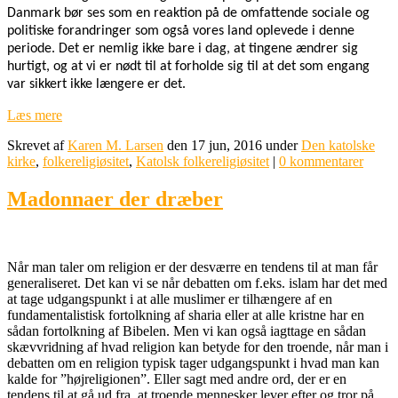
Danmark bør ses som en reaktion på de omfattende sociale og
politiske forandringer som også vores land oplevede i denne
periode. Det er nemlig ikke bare i dag, at tingene ændrer sig
hurtigt, og at vi er nødt til at forholde sig til at det som engang
var sikkert ikke længere er det.
Læs mere
Skrevet af
Karen M. Larsen
den 17 jun, 2016 under
Den katolske
kirke
,
folkereligiøsitet
,
Katolsk folkereligiøsitet
|
0 kommentarer
Madonnaer der dræber
Når man taler om religion er der desværre en tendens til at man får
generaliseret. Det kan vi se når debatten om f.eks. islam har det med
at tage udgangspunkt i at alle muslimer er tilhængere af en
fundamentalistisk fortolkning af sharia eller at alle kristne har en
sådan fortolkning af Bibelen. Men vi kan også iagttage en sådan
skævvridning af hvad religion kan betyde for den troende, når man i
debatten om en religion typisk tager udgangspunkt i hvad man kan
kalde for ”højreligionen”. Eller sagt med andre ord, der er en
tendens til at gå ud fra, at troende mennesker lever efter og tror på