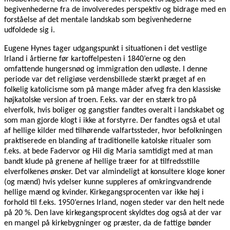
begivenhederne fra de involveredes perspektiv og bidrage med en
forståelse af det mentale landskab som begivenhederne
udfoldede sig i.
Eugene Hynes tager udgangspunkt i situationen i det vestlige
Irland i årtierne før kartoffelpesten i 1840’erne og den
omfattende hungersnød og immigration den udløste. I denne
periode var det religiøse verdensbillede stærkt præget af en
folkelig katolicisme som på mange måder afveg fra den klassiske
højkatolske version af troen. F.eks. var der en stærk tro på
elverfolk, hvis boliger og gangstier fandtes overalt i landskabet og
som man gjorde klogt i ikke at forstyrre. Der fandtes også et utal
af hellige kilder med tilhørende valfartssteder, hvor befolkningen
praktiserede en blanding af traditionelle katolske ritualer som
f.eks. at bede Fadervor og Hil dig Maria samtidigt med at man
bandt klude på grenene af hellige træer for at tilfredsstille
elverfolkenes ønsker. Det var almindeligt at konsultere kloge koner
(og mænd) hvis ydelser kunne suppleres af omkringvandrende
hellige mænd og kvinder. Kirkegangsprocenten var ikke høj i
forhold til f.eks. 1950’ernes Irland, nogen steder var den helt nede
på 20 %. Den lave kirkegangsprocent skyldtes dog også at der var
en mangel på kirkebygninger og præster, da de fattige bønder