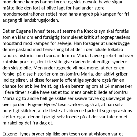
mod denne kamps bannerførere og sidstnævnte havde sågar
måtte lide den tort at blive lagt for had under store
moddemonstrationer rettet mod hans angreb på kampen for fri
adgang til landsbrugsjorden.
Det er Eugene Hynes’ tese, at seerne fra Knocks syn skal forstås
som en klar om end forsigtig formuleret kritik af sognepræstens
modstand mod kampen for selveje. Han forsøger at underbygge
denne påstand med henvisning til at der i den lokale folketro
fandtes historier om hvordan Jomfru Maria havde grebet ind over
katolske præster, der ikke ville give dødende offentlige syndere
den sidste olie. Men undertegnede vil nok mene, at der er en
forskel på disse historier om en Jomfru Maria, der aktivt griber
ind og sikrer, at disse forsømte offentlige syndere også får en
chance for at blive frelst, og så en beretning om at 14 mennesker
i flere timer skulle have set et todimensionelt billede af Jomfru
Maria og to andre hellige skikkelser svæve tavse og ubevægelige
over jorden. Eugene Hynes’ tese svækkes også af, at han selv
udførligt skildrer, at de fleste af vidnerne hørte til sognepræstens
støtter og at denne i øvrigt selv troede på at der var tale om et
mirakel og det fra dag et.
Eugene Hynes bryder sig ikke om tesen om at visionen var et