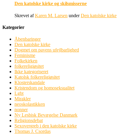
Den katolske kirke og skilsmisserne
Skrevet af
Karen M. Larsen
under
Den katolske kirke
Kategorier
Åbenbaringer
Den katolske kirke
Dogmet om pavens ufejlbarlighed
Feminisme
Folkekirken
folkereligiøsitet
Ikke kategoriseret
Katolsk folkereligiøsitet
Klosterskandale
Kristendom og homoseksualitet
Lgbt
Mirakler
neoskolastikken
nonner
Ny Lesbisk Bevægelse Danmark
Religionsdebat
Sexovergreb i den katolske kirke
Thomas J. Csordas