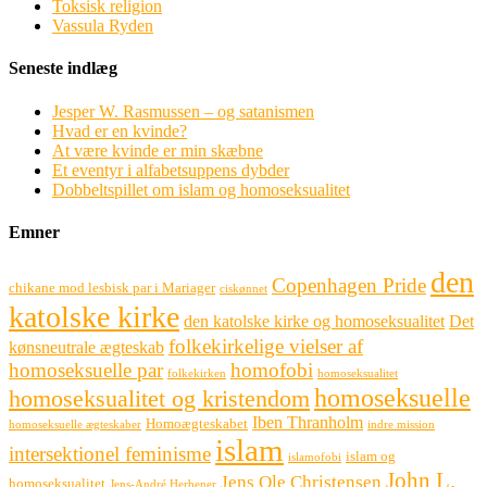
Toksisk religion
Vassula Ryden
Seneste indlæg
Jesper W. Rasmussen – og satanismen
Hvad er en kvinde?
At være kvinde er min skæbne
Et eventyr i alfabetsuppens dybder
Dobbeltspillet om islam og homoseksualitet
Emner
den
Copenhagen Pride
chikane mod lesbisk par i Mariager
ciskønnet
katolske kirke
den katolske kirke og homoseksualitet
Det
folkekirkelige vielser af
kønsneutrale ægteskab
homoseksuelle par
homofobi
folkekirken
homoseksualitet
homoseksuelle
homoseksualitet og kristendom
Iben Thranholm
Homoægteskabet
homoseksuelle ægteskaber
indre mission
islam
intersektionel feminisme
islam og
islamofobi
John L.
Jens Ole Christensen
homoseksualitet
Jens-André Herbener