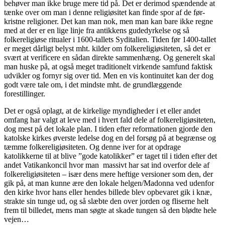
behøver man ikke bruge mere tid på. Det er derimod spændende at
tænke over om man i denne religiøsitet kan finde spor af de før-
kristne religioner. Det kan man nok, men man kan bare ikke regne
med at der er en lige linje fra antikkens gudedyrkelse og så
folkereligiøse ritualer i 1600-tallets Syditalien. Tiden før 1400-tallet
er meget dårligt belyst mht. kilder om folkereligiøsiteten, så det er
svært at verificere en sådan direkte sammenhæng. Og generelt skal
man huske på, at også meget traditionelt virkende samfund faktisk
udvikler og fornyr sig over tid. Men en vis kontinuitet kan der dog
godt være tale om, i det mindste mht. de grundlæggende
forestillinger.
Det er også oplagt, at de kirkelige myndigheder i et eller andet
omfang har valgt at leve med i hvert fald dele af folkereligiøsiteten,
dog mest på det lokale plan. I tiden efter reformationen gjorde den
katolske kirkes øverste ledelse dog en del forsøg på at begrænse og
tæmme folkereligiøsiteten. Og denne iver for at opdrage
katolikkerne til at blive ”gode katolikker” er taget til i tiden efter det
andet Vatikankoncil hvor man massivt har sat ind overfor dele af
folkereligiøsiteten – især dens mere heftige versioner som den, der
gik på, at man kunne ære den lokale helgen/Madonna ved udenfor
den kirke hvor hans eller hendes billede blev opbevaret gik i knæ,
strakte sin tunge ud, og så slæbte den over jorden og fliserne helt
frem til billedet, mens man søgte at skade tungen så den blødte hele
vejen…