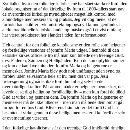
Syditalien hvor den folkelige katolicisme har stået stærkere fordi den
lokale organisering af det kirkelige liv frem til 1800-tallets start gav
de overordnede kirkelige myndigheder meget lidt kontrol med
almindelige menneskers tro og praksis. Jeg vil dog mene, at de
forhold han skildrer i vid udstrækning også vil kunne genfindes i
andre traditionelle katolske lande, og måske også i et vist omfang
har været praktiseret her i landet i tiden før reformationen.
Helt centralt for den folkelige katolicisme er den rolle som helgener
og forskellige versioner af jomfru Maria udgør. I henhold til den
katolske kirkes officielle tro må man kun tilbede den treenige Gud,
dvs. Faderen, Sønnen og Helligånden. Kun de kan opfylde bønner
og kun de kan lave mirakler. Jomfru Maria og helgenerne er
mennesker. Jomfru Maria blev godt nok undfanget uden synd og
forblev uden selvsamme hele sit liv, men det var pga. Jesu
frelsesgerning og nåde, ikke fordi hun af sig selv havde
overnaturlige kræfter. På samme måder er helgener mennesker, der
levede et særligt helligt og forbilledligt liv – men kun fordi de tillod
Gud at virke i og gennem dem. Da jomfru Maria og helgenerne er
mennesker må de ikke tilbedes – men man må bede dem om at gå i
forbøn for en hos Gud. Bliver ens bøn hørt er det fordi Gud har
besluttet at virke gennem disse hellige mennesker ikke fordi de selv
er overnaturlige væsener.
I den folkelige katolicisme står den treenige Gud imidlertid rimeligt