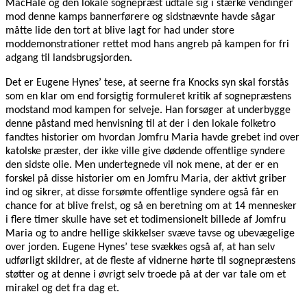
MacHale og den lokale sognepræst udtale sig i stærke vendinger
mod denne kamps bannerførere og sidstnævnte havde sågar
måtte lide den tort at blive lagt for had under store
moddemonstrationer rettet mod hans angreb på kampen for fri
adgang til landsbrugsjorden.
Det er Eugene Hynes’ tese, at seerne fra Knocks syn skal forstås
som en klar om end forsigtig formuleret kritik af sognepræstens
modstand mod kampen for selveje. Han forsøger at underbygge
denne påstand med henvisning til at der i den lokale folketro
fandtes historier om hvordan Jomfru Maria havde grebet ind over
katolske præster, der ikke ville give dødende offentlige syndere
den sidste olie. Men undertegnede vil nok mene, at der er en
forskel på disse historier om en Jomfru Maria, der aktivt griber
ind og sikrer, at disse forsømte offentlige syndere også får en
chance for at blive frelst, og så en beretning om at 14 mennesker
i flere timer skulle have set et todimensionelt billede af Jomfru
Maria og to andre hellige skikkelser svæve tavse og ubevægelige
over jorden. Eugene Hynes’ tese svækkes også af, at han selv
udførligt skildrer, at de fleste af vidnerne hørte til sognepræstens
støtter og at denne i øvrigt selv troede på at der var tale om et
mirakel og det fra dag et.