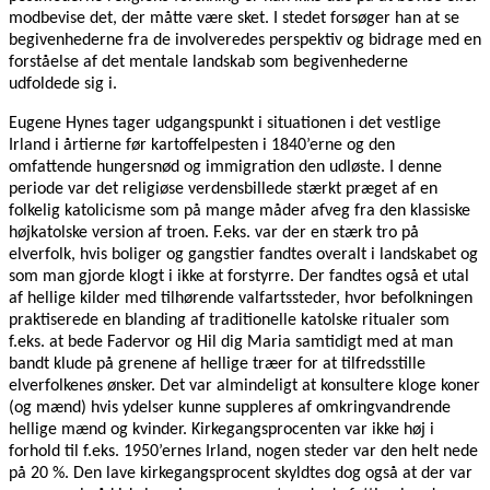
modbevise det, der måtte være sket. I stedet forsøger han at se
begivenhederne fra de involveredes perspektiv og bidrage med en
forståelse af det mentale landskab som begivenhederne
udfoldede sig i.
Eugene Hynes tager udgangspunkt i situationen i det vestlige
Irland i årtierne før kartoffelpesten i 1840’erne og den
omfattende hungersnød og immigration den udløste. I denne
periode var det religiøse verdensbillede stærkt præget af en
folkelig katolicisme som på mange måder afveg fra den klassiske
højkatolske version af troen. F.eks. var der en stærk tro på
elverfolk, hvis boliger og gangstier fandtes overalt i landskabet og
som man gjorde klogt i ikke at forstyrre. Der fandtes også et utal
af hellige kilder med tilhørende valfartssteder, hvor befolkningen
praktiserede en blanding af traditionelle katolske ritualer som
f.eks. at bede Fadervor og Hil dig Maria samtidigt med at man
bandt klude på grenene af hellige træer for at tilfredsstille
elverfolkenes ønsker. Det var almindeligt at konsultere kloge koner
(og mænd) hvis ydelser kunne suppleres af omkringvandrende
hellige mænd og kvinder. Kirkegangsprocenten var ikke høj i
forhold til f.eks. 1950’ernes Irland, nogen steder var den helt nede
på 20 %. Den lave kirkegangsprocent skyldtes dog også at der var