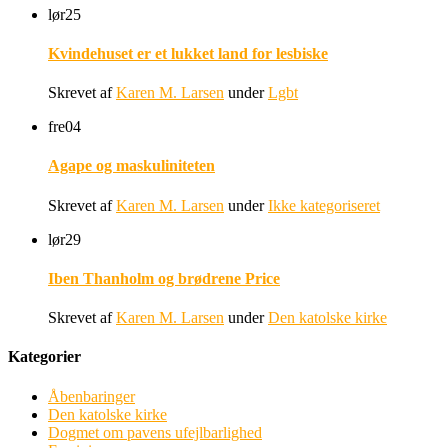
lør
25
Kvindehuset er et lukket land for lesbiske
Skrevet af
Karen M. Larsen
under
Lgbt
fre
04
Agape og maskuliniteten
Skrevet af
Karen M. Larsen
under
Ikke kategoriseret
lør
29
Iben Thanholm og brødrene Price
Skrevet af
Karen M. Larsen
under
Den katolske kirke
Kategorier
Åbenbaringer
Den katolske kirke
Dogmet om pavens ufejlbarlighed