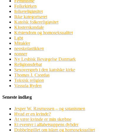
Feminisme
Folkekirken
folkereligiøsitet
Ikke kategoriseret
Katolsk folkereligiøsitet
Klosterskandale
Kristendom og homoseksualitet
Lgbt
Mirakler
neoskolastikken
nonner
Ny Lesbisk Bevægelse Danmark
Religionsdebat
Sexovergreb i den katolske kirke
Thomas J. Csordas
Toksisk religion
Vassula Ryden
Seneste indlæg
Jesper W. Rasmussen – og satanismen
Hvad er en kvinde?
At være kvinde er min skæbne
Et eventyr i alfabetsuppens dybder
Dobbeltspillet om islam og homoseksualitet