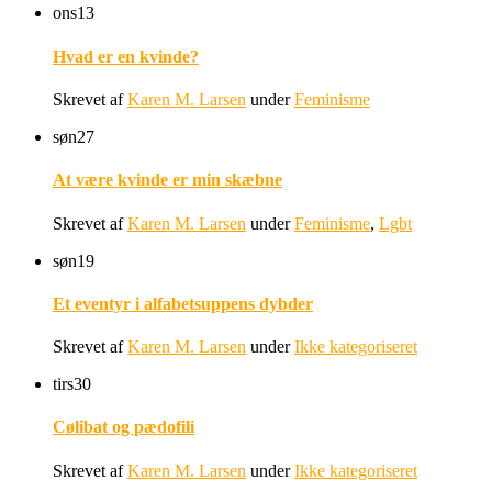
ons
13
Hvad er en kvinde?
Skrevet af
Karen M. Larsen
under
Feminisme
søn
27
At være kvinde er min skæbne
Skrevet af
Karen M. Larsen
under
Feminisme
,
Lgbt
søn
19
Et eventyr i alfabetsuppens dybder
Skrevet af
Karen M. Larsen
under
Ikke kategoriseret
tirs
30
Cølibat og pædofili
Skrevet af
Karen M. Larsen
under
Ikke kategoriseret