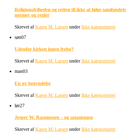
Religionsfriheden og retten til ikke at følge samfundets
normer og regler
Skrevet af
Karen M. Larsen
under
Ikke kategoriseret
søn
07
Udenfor kirken ingen frelse?
Skrevet af
Karen M. Larsen
under
Ikke kategoriseret
man
03
En ny begyndelse
Skrevet af
Karen M. Larsen
under
Ikke kategoriseret
lør
27
Jesper W. Rasmussen – og satanismen
Skrevet af
Karen M. Larsen
under
Ikke kategoriseret