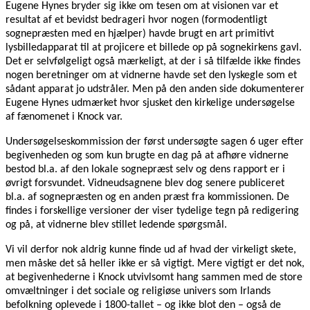
Eugene Hynes bryder sig ikke om tesen om at visionen var et
resultat af et bevidst bedrageri hvor nogen (formodentligt
sognepræsten med en hjælper) havde brugt en art primitivt
lysbilledapparat til at projicere et billede op på sognekirkens gavl.
Det er selvfølgeligt også mærkeligt, at der i så tilfælde ikke findes
nogen beretninger om at vidnerne havde set den lyskegle som et
sådant apparat jo udstråler. Men på den anden side dokumenterer
Eugene Hynes udmærket hvor sjusket den kirkelige undersøgelse
af fænomenet i Knock var.
Undersøgelseskommission der først undersøgte sagen 6 uger efter
begivenheden og som kun brugte en dag på at afhøre vidnerne
bestod bl.a. af den lokale sognepræst selv og dens rapport er i
øvrigt forsvundet. Vidneudsagnene blev dog senere publiceret
bl.a. af sognepræsten og en anden præst fra kommissionen. De
findes i forskellige versioner der viser tydelige tegn på redigering
og på, at vidnerne blev stillet ledende spørgsmål.
Vi vil derfor nok aldrig kunne finde ud af hvad der virkeligt skete,
men måske det så heller ikke er så vigtigt. Mere vigtigt er det nok,
at begivenhederne i Knock utvivlsomt hang sammen med de store
omvæltninger i det sociale og religiøse univers som Irlands
befolkning oplevede i 1800-tallet – og ikke blot den – også de