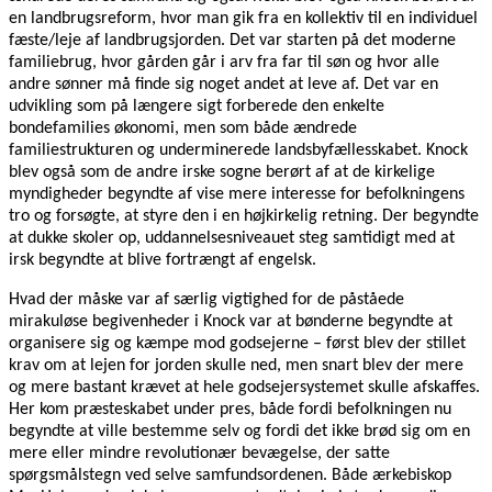
en landbrugsreform, hvor man gik fra en kollektiv til en individuel
fæste/leje af landbrugsjorden. Det var starten på det moderne
familiebrug, hvor gården går i arv fra far til søn og hvor alle
andre sønner må finde sig noget andet at leve af. Det var en
udvikling som på længere sigt forberede den enkelte
bondefamilies økonomi, men som både ændrede
familiestrukturen og underminerede landsbyfællesskabet. Knock
blev også som de andre irske sogne berørt af at de kirkelige
myndigheder begyndte af vise mere interesse for befolkningens
tro og forsøgte, at styre den i en højkirkelig retning. Der begyndte
at dukke skoler op, uddannelsesniveauet steg samtidigt med at
irsk begyndte at blive fortrængt af engelsk.
Hvad der måske var af særlig vigtighed for de påståede
mirakuløse begivenheder i Knock var at bønderne begyndte at
organisere sig og kæmpe mod godsejerne – først blev der stillet
krav om at lejen for jorden skulle ned, men snart blev der mere
og mere bastant krævet at hele godsejersystemet skulle afskaffes.
Her kom præsteskabet under pres, både fordi befolkningen nu
begyndte at ville bestemme selv og fordi det ikke brød sig om en
mere eller mindre revolutionær bevægelse, der satte
spørgsmålstegn ved selve samfundsordenen. Både ærkebiskop