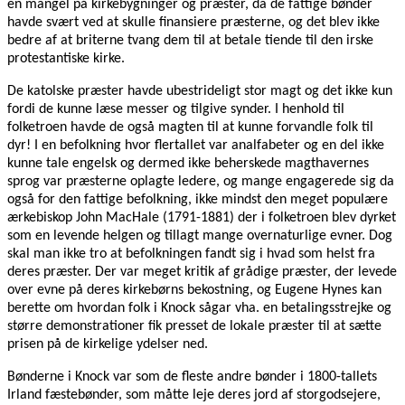
en mangel på kirkebygninger og præster, da de fattige bønder
havde svært ved at skulle finansiere præsterne, og det blev ikke
bedre af at briterne tvang dem til at betale tiende til den irske
protestantiske kirke.
De katolske præster havde ubestrideligt stor magt og det ikke kun
fordi de kunne læse messer og tilgive synder. I henhold til
folketroen havde de også magten til at kunne forvandle folk til
dyr! I en befolkning hvor flertallet var analfabeter og en del ikke
kunne tale engelsk og dermed ikke beherskede magthavernes
sprog var præsterne oplagte ledere, og mange engagerede sig da
også for den fattige befolkning, ikke mindst den meget populære
ærkebiskop John MacHale (1791-1881) der i folketroen blev dyrket
som en levende helgen og tillagt mange overnaturlige evner. Dog
skal man ikke tro at befolkningen fandt sig i hvad som helst fra
deres præster. Der var meget kritik af grådige præster, der levede
over evne på deres kirkebørns bekostning, og Eugene Hynes kan
berette om hvordan folk i Knock sågar vha. en betalingsstrejke og
større demonstrationer fik presset de lokale præster til at sætte
prisen på de kirkelige ydelser ned.
Bønderne i Knock var som de fleste andre bønder i 1800-tallets
Irland fæstebønder, som måtte leje deres jord af storgodsejere,