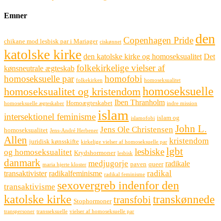
Emner
den
Copenhagen Pride
chikane mod lesbisk par i Mariager
ciskønnet
katolske kirke
den katolske kirke og homoseksualitet
Det
folkekirkelige vielser af
kønsneutrale ægteskab
homoseksuelle par
homofobi
folkekirken
homoseksualitet
homoseksuelle
homoseksualitet og kristendom
Iben Thranholm
Homoægteskabet
homoseksuelle ægteskaber
indre mission
islam
intersektionel feminisme
islam og
islamofobi
John L.
Jens Ole Christensen
homoseksualitet
Jens-André Herbener
Allen
kristendom
juridisk kønsskifte
kirkelige vielser af homoseksuelle par
lgbt
lesbiske
og homoseksualitet
Krydshormoner
lesbisk
danmark
medjugorje
radikale
paven
queer
maria hjerte kloster
radikal
transaktivister
radikalfeminisme
radikal feminisme
sexovergreb indenfor den
transaktivisme
katolske kirke
transkønnede
transfobi
Stophormoner
transpersoner
transseksuelle
vielser af homoseksuelle par