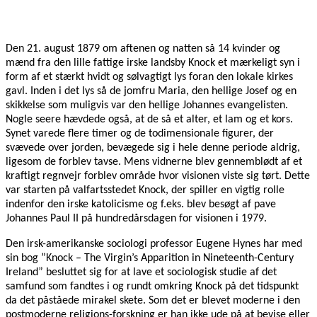
Den 21. august 1879 om aftenen og natten så 14 kvinder og
mænd fra den lille fattige irske landsby Knock et mærkeligt syn i
form af et stærkt hvidt og sølvagtigt lys foran den lokale kirkes
gavl. Inden i det lys så de jomfru Maria, den hellige Josef og en
skikkelse som muligvis var den hellige Johannes evangelisten.
Nogle seere hævdede også, at de så et alter, et lam og et kors.
Synet varede flere timer og de todimensionale figurer, der
svævede over jorden, bevægede sig i hele denne periode aldrig,
ligesom de forblev tavse. Mens vidnerne blev gennemblødt af et
kraftigt regnvejr forblev område hvor visionen viste sig tørt. Dette
var starten på valfartsstedet Knock, der spiller en vigtig rolle
indenfor den irske katolicisme og f.eks. blev besøgt af pave
Johannes Paul II på hundredårsdagen for visionen i 1979.
Den irsk-amerikanske sociologi professor Eugene Hynes har med
sin bog ”Knock – The Virgin’s Apparition in Nineteenth-Century
Ireland” besluttet sig for at lave et sociologisk studie af det
samfund som fandtes i og rundt omkring Knock på det tidspunkt
da det påståede mirakel skete. Som det er blevet moderne i den
postmoderne religions-forskning er han ikke ude på at bevise eller