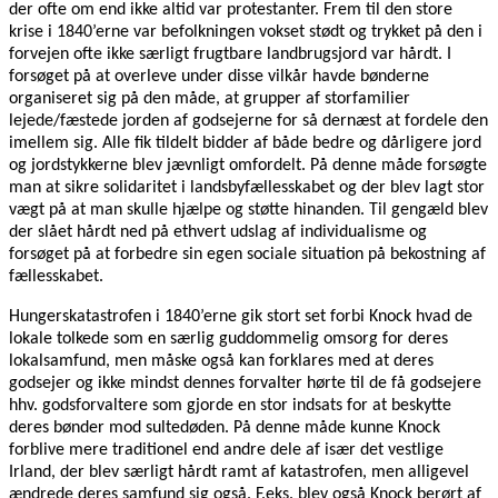
der ofte om end ikke altid var protestanter. Frem til den store
krise i 1840’erne var befolkningen vokset stødt og trykket på den i
forvejen ofte ikke særligt frugtbare landbrugsjord var hårdt. I
forsøget på at overleve under disse vilkår havde bønderne
organiseret sig på den måde, at grupper af storfamilier
lejede/fæstede jorden af godsejerne for så dernæst at fordele den
imellem sig. Alle fik tildelt bidder af både bedre og dårligere jord
og jordstykkerne blev jævnligt omfordelt. På denne måde forsøgte
man at sikre solidaritet i landsbyfællesskabet og der blev lagt stor
vægt på at man skulle hjælpe og støtte hinanden. Til gengæld blev
der slået hårdt ned på ethvert udslag af individualisme og
forsøget på at forbedre sin egen sociale situation på bekostning af
fællesskabet.
Hungerskatastrofen i 1840’erne gik stort set forbi Knock hvad de
lokale tolkede som en særlig guddommelig omsorg for deres
lokalsamfund, men måske også kan forklares med at deres
godsejer og ikke mindst dennes forvalter hørte til de få godsejere
hhv. godsforvaltere som gjorde en stor indsats for at beskytte
deres bønder mod sultedøden. På denne måde kunne Knock
forblive mere traditionel end andre dele af især det vestlige
Irland, der blev særligt hårdt ramt af katastrofen, men alligevel
ændrede deres samfund sig også. F.eks. blev også Knock berørt af