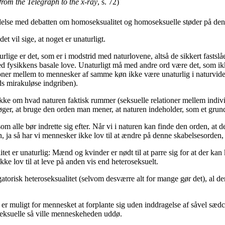
 from the Telegraph to the x-ray
, s. 72)
delse med debatten om homoseksualitet og homoseksuelle støder på den 
et vil sige, at noget er unaturligt.
lige er det, som er i modstrid med naturlovene, altså de sikkert fastsl
med fysikkens basale love. Unaturligt må med andre ord være det, som ik
ationer mellem to mennesker af samme køn ikke være unaturlig i naturvid
ds mirakuløse indgriben).
e ikke om hvad naturen faktisk rummer (seksuelle relationer mellem in
øger, at bruge den orden man mener, at naturen indeholder, som et grun
som alle bør indrette sig efter. Når vi i naturen kan finde den orden, at
, ja så har vi mennesker ikke lov til at ændre på denne skabelsesorden,
et er unaturlig: Mænd og kvinder er nødt til at parre sig for at der k
 lov til at leve på anden vis end heteroseksuelt.
orisk heteroseksualitet (selvom desværre alt for mange gør det), al den
e er muligt for mennesket at forplante sig uden inddragelse af såvel sædc
eksuelle så ville menneskeheden uddø.