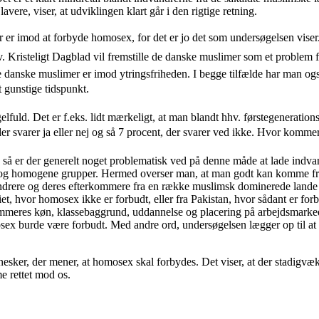
ere, viser, at udviklingen klart går i den rigtige retning.
er imod at forbyde homosex, for det er jo det som undersøgelsen viser.
hhv. Kristeligt Dagblad vil fremstille de danske muslimer som et problem 
de danske muslimer er imod ytringsfriheden. I begge tilfælde har man og
 gunstige tidspunkt.
uld. Det er f.eks. lidt mærkeligt, at man blandt hhv. førstegeneration
r svarer ja eller nej og så 7 procent, der svarer ved ikke. Hvor komme
n, så er der generelt noget problematisk ved på denne måde at lade ind
re og homogene grupper. Hermed overser man, at man godt kan komme fr
andrere og deres efterkommere fra en række muslimsk dominerede lande 
, hvor homosex ikke er forbudt, eller fra Pakistan, hvor sådant er fo
mmeres køn, klassebaggrund, uddannelse og placering på arbejdsmarkede
sex burde være forbudt. Med andre ord, undersøgelsen lægger op til at
ennesker, der mener, at homosex skal forbydes. Det viser, at der stadigvæ
e rettet mod os.