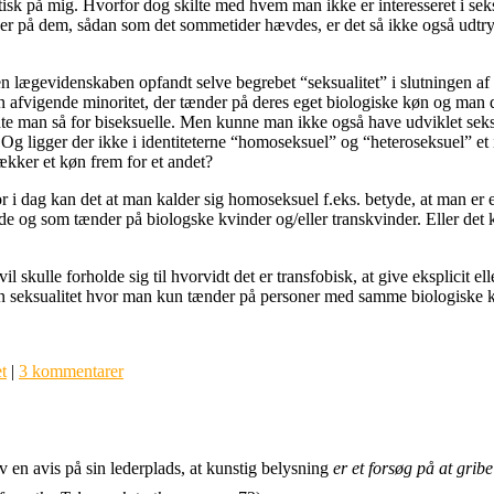
isk på mig. Hvorfor dog skilte med hvem man ikke er interesseret i seks
nder på dem, sådan som det sommetider hævdes, er det så ikke også udt
n lægevidenskaben opfandt selve begrebet “seksualitet” i slutningen af 1
n afvigende minoritet, der tænder på deres eget biologiske køn og man d
dte man så for biseksuelle. Men kunne man ikke også have udviklet seksu
? Og ligger der ikke i identiteterne “homoseksuel” og “heteroseksuel” et
rækker et køn frem for et andet?
r i dag kan det at man kalder sig homoseksuel f.eks. betyde, at man e
de og som tænder på biologske kvinder og/eller transkvinder. Eller det 
il skulle forholde sig til hvorvidt det er transfobisk, at give eksplicit e
n seksualitet hvor man kun tænder på personer med samme biologiske 
t
|
3 kommentarer
en avis på sin lederplads, at kunstig belysning 
er et forsøg på at grib