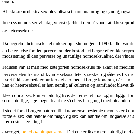
onani.
Al ikke-reproduktiv sex blev altså set som unaturlig og syndig, også 
Interessant nok ser vi i dag yderst sjældent den påstand, at ikke-re
og heteroseksuel.
Da begrebet heteroseksuel dukker op i slutningen af 1800-tallet var
en betegnelse for den perversion der bestod i et begær efter ikke-repr
modsætning til den perverse og unaturlige homoseksualitet, der vinde
Fidusen var, at man med kategorien homoseksuel fik skabt en medici
perversiteten fra mand-kvinde seksualitetens rækker og således fik ma
hvert fald sommetider husker det der med at bruge kondom, når han lige
han er heteroseksuel er han nemlig af kulturen og samfundet blevet ti
Ideen om at sex kun er naturlig hvis den er rettet mod og muliggør fo
som naturlige, lige meget hvad de så ellers har gang i med hinanden.
I stedet for at brugen naturen til at udgrænse bestemte mennesker kunn
fordele, sex kan handle om magt, og sex kan handle om indgåelse af 
nærmeste slægtning i
dyreriget,
bonobo-chimpanserne
. Det ene er ikke mere naturligt end de