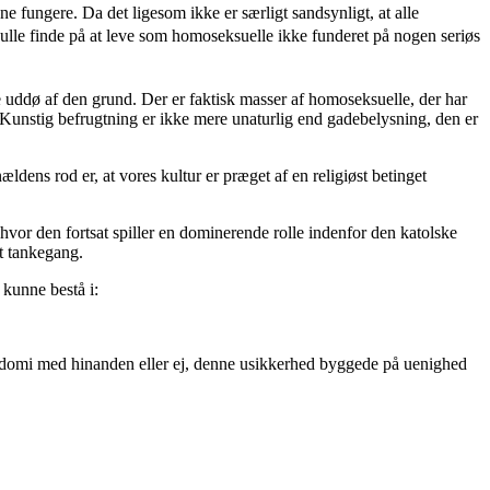
e fungere. Da det ligesom ikke er særligt sandsynligt, at alle
skulle finde på at leve som homoseksuelle ikke funderet på nogen seriøs
ke uddø af den grund. Der er faktisk masser af homoseksuelle, der har
Kunstig befrugtning er ikke mere unaturlig end gadebelysning, den er
ldens rod er, at vores kultur er præget af en religiøst betinget
g, hvor den fortsat spiller en dominerende rolle indenfor den katolske
et tankegang.
 kunne bestå i:
odomi med hinanden eller ej, denne usikkerhed byggede på uenighed