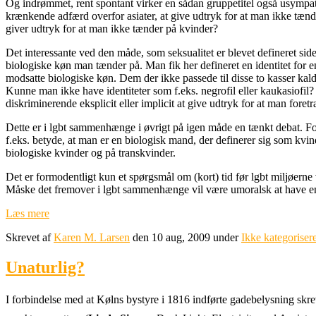
Og indrømmet, rent spontant virker en sådan gruppetitel også usympat
krænkende adfærd overfor asiater, at give udtryk for at man ikke tæ
giver udtryk for at man ikke tænder på kvinder?
Det interessante ved den måde, som seksualitet er blevet defineret side
biologiske køn man tænder på. Man fik her defineret en identitet for e
modsatte biologiske køn. Dem der ikke passede til disse to kasser kal
Kunne man ikke have identiteter som f.eks. negrofil eller kaukasiofil
diskriminerende eksplicit eller implicit at give udtryk for at man foret
Dette er i lgbt sammenhænge i øvrigt på igen måde en tænkt debat. Fo
f.eks. betyde, at man er en biologisk mand, der definerer sig som kvin
biologiske kvinder og på transkvinder.
Det er formodentligt kun et spørgsmål om (kort) tid før lgbt miljøerne v
Måske det fremover i lgbt sammenhænge vil være umoralsk at have e
Læs mere
Skrevet af
Karen M. Larsen
den 10 aug, 2009 under
Ikke kategorisere
Unaturlig?
I forbindelse med at Kølns bystyre i 1816 indførte gadebelysning skrev 