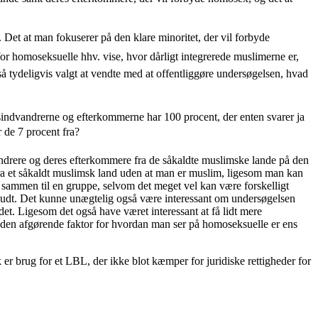
 Det at man fokuserer på den klare minoritet, der vil forbyde
for homoseksuelle hhv. vise, hvor dårligt integrerede muslimerne er,
så tydeligvis valgt at vendte med at offentliggøre undersøgelsen, hvad
sindvandrerne og efterkommerne har 100 procent, der enten svarer ja
r de 7 procent fra?
vandrere og deres efterkommere fra de såkaldte muslimske lande på den
a et såkaldt muslimsk land uden at man er muslim, ligesom man kan
sammen til en gruppe, selvom det meget vel kan være forskelligt
rbudt. Det kunne unægtelig også være interessant om undersøgelsen
t. Ligesom det også have været interessant at få lidt mere
 den afgørende faktor for hvordan man ser på homoseksuelle er ens
k er brug for et LBL, der ikke blot kæmper for juridiske rettigheder for