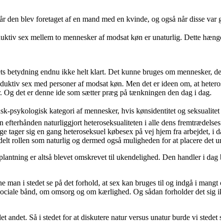
når den blev foretaget af en mand med en kvinde, og også når disse var 
produktiv sex mellem to mennesker af modsat køn er unaturlig. Dette h
 dets betydning endnu ikke helt klart. Det kunne bruges om mennesker, d
oduktiv sex med personer af modsat køn. Men det er ideen om, at heteros
r. Og det er denne ide som sætter præg på tænkningen den dag i dag.
nsk-psykologisk kategori af mennesker, hvis kønsidentitet og seksualit
n efterhånden naturliggjort heteroseksualiteten i alle dens fremtrædel
 tager sig en gang heteroseksuel købesex på vej hjem fra arbejdet, i dag
ldelt rollen som naturlig og dermed også muligheden for at placere det 
rplantning er altså blevet omskrevet til ukendelighed. Den handler i da
e man i stedet se på det forhold, at sex kan bruges til og indgå i mang
sociale bånd, om omsorg og om kærlighed. Og sådan forholder det sig i
t andet. Så i stedet for at diskutere natur versus unatur burde vi stedet 