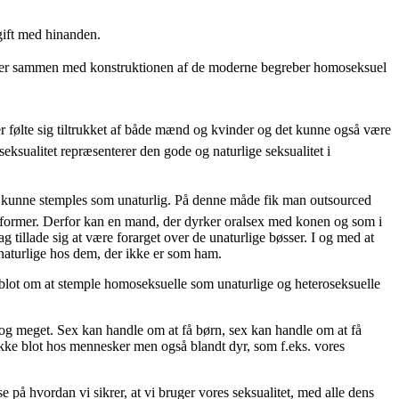
gift med hinanden.
ænger sammen med konstruktionen af de moderne begreber homoseksuel
er følte sig tiltrukket af både mænd og kvinder og det kunne også være
eksualitet repræsenterer den gode og naturlige seksualitet i
et kunne stemples som unaturlig. På denne måde fik man outsourced
sesformer. Derfor kan en mand, der dyrker oralsex med konen og som i
 tillade sig at være forarget over de unaturlige bøsser. I og med at
unaturlige hos dem, der ikke er som ham.
g blot om at stemple homoseksuelle som unaturlige og heteroseksuelle
t og meget. Sex kan handle om at få børn, sex kan handle om at få
kke blot hos mennesker men også blandt dyr, som f.eks. vores
se på hvordan vi sikrer, at vi bruger vores seksualitet, med alle dens