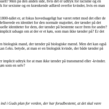
uelt? Men på den anden side, hvis det er udtryk for racisme og en
ryk for sexisme og en krænkende adfærd overfor kvinder, hvis en man
800-tallet er, at fokus hovedsageligt har været rettet mod det eller de
efinerede en identitet for den normale majoritet, der tænder på det
elle identiteter for dem, der tænder på bestemte racer frem for andre?
 implicit udsagn om at der er et køn, som man ikke tænder på? Er det
r en biologisk mand, der tænder på biologiske mænd. Men det kan også
kan f.eks. betyde, at man er en biologisk kvinde, der både tænder på
ller implicit udtryk for at man ikke tænder på transmænd eller -kvinder.
køn som en selv?
e ind i Guds plan for verden, der har forudbestemt, at det skal være