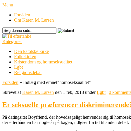
Menu
Forsiden
Om Karen M. Larsen
Kategorier
Den katolske kirke
Folkekirken
Kristendom og homoseksualitet
Lgbt
Religionsdebat
Forsiden
»
Indlæg med emnet
"
homoseksualitet"
Skrevet af
Karen M. Larsen
den 1 feb, 2013 under
Lgbt
|
0 kommenta
Er seksuelle præferencer diskriminerende
På datingsitet Boyfriend, der hovedsageligt henvender sig til homoseks
der efterhånden har nogle år på bagen, udløser fra tid til anden debat.