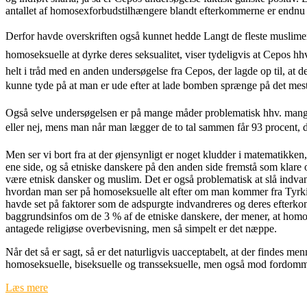
antallet af homosexforbudstilhængere blandt efterkommerne er endnu lav
Derfor havde overskriften også kunnet hedde Langt de fleste muslimer 
homoseksuelle at dyrke deres seksualitet, viser tydeligvis at Cepos 
helt i tråd med en anden undersøgelse fra Cepos, der lagde op til, at 
kunne tyde på at man er ude efter at lade bomben sprænge på det mest
Også selve undersøgelsen er på mange måder problematisk hhv. mangelf
eller nej, mens man når man lægger de to tal sammen får 93 procent, de
Men ser vi bort fra at der øjensynligt er noget kludder i matematikke
ene side, og så etniske danskere på den anden side fremstå som kla
være etnisk dansker og muslim. Det er også problematisk at slå indv
hvordan man ser på homoseksuelle alt efter om man kommer fra Tyrkiet
havde set på faktorer som de adspurgte indvandreres og deres efterko
baggrundsinfos om de 3 % af de etniske danskere, der mener, at homo
antagede religiøse overbevisning, men så simpelt er det næppe.
Når det så er sagt, så er det naturligvis uacceptabelt, at der findes m
homoseksuelle, biseksuelle og transseksuelle, men også mod fordomm
Læs mere