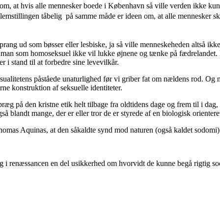
n om, at hvis alle mennesker boede i København så ville verden ikke kunn
problemstillingen tåbelig  på samme måde er ideen om, at alle mennesker 
sprang ud som bøsser eller lesbiske, ja så ville menneskeheden altså ik
s man som homoseksuel ikke vil lukke øjnene og tænke på fædrelandet. 
 i stand til at forbedre sine levevilkår.
ualitetens påståede unaturlighed før vi griber fat om nældens rod. Og næ
ne konstruktion af seksuelle identiteter.
 præg på den kristne etik helt tilbage fra oldtidens dage og frem til i da
så blandt mange, der er eller tror de er styrede af en biologisk orienter
 Thomas Aquinas, at den såkaldte synd mod naturen (også kaldet sodomi)
g i renæssancen en del usikkerhed om hvorvidt de kunne begå rigtig s