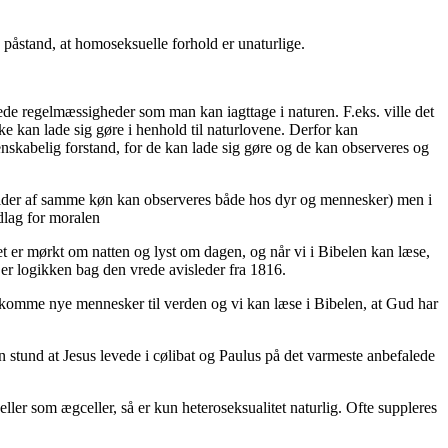
påstand, at homoseksuelle forhold er unaturlige.
åede regelmæssigheder som man kan iagttage i naturen. F.eks. ville det
ke kan lade sig gøre i henhold til naturlovene. Derfor kan
enskabelig forstand, for de kan lade sig gøre og de kan observeres og
divider af samme køn kan observeres både hos dyr og mennesker) men i
dlag for moralen
 det er mørkt om natten og lyst om dagen, og når vi i Bibelen kan læse,
 er logikken bag den vrede avisleder fra 1816.
an komme nye mennesker til verden og vi kan læse i Bibelen, at Gud har
 stund at Jesus levede i cølibat og Paulus på det varmeste anbefalede
eller som ægceller, så er kun heteroseksualitet naturlig. Ofte suppleres