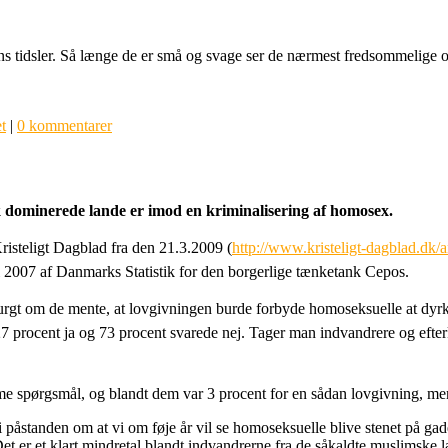
ns tidsler. Så længe de er små og svage ser de nærmest fredsommelige
t
|
0 kommentarer
sk dominerede lande er imod en kriminalisering af homosex.
Kristeligt Dagblad fra den 21.3.2009 (
http://www.kristeligt-dagblad.dk
 i 2007 af Danmarks Statistik for den borgerlige tænketank Cepos.
gt om de mente, at lovgivningen burde forbyde homoseksuelle at dyrke 
 procent ja og 73 procent svarede nej. Tager man indvandrere og efterk
me spørgsmål, og blandt dem var 3 procent for en sådan lovgivning, me
er i påstanden om at vi om føje år vil se homoseksuelle blive stenet på
 Det er et klart mindretal blandt indvandrerne fra de såkaldte muslimske