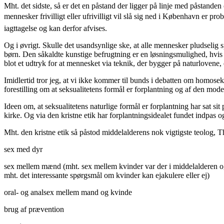
Mht. det sidste, så er det en påstand der ligger på linje med påstande
mennesker frivilligt eller ufrivilligt vil slå sig ned i København er 
iagttagelse og kan derfor afvises.
Og i øvrigt. Skulle det usandsynlige ske, at alle mennesker pludselig 
børn. Den såkaldte kunstige befrugtning er en løsningsmulighed, hvi
blot et udtryk for at mennesket via teknik, der bygger på naturlovene, er
Imidlertid tror jeg, at vi ikke kommer til bunds i debatten om homoseks
forestilling om at seksualitetens formål er forplantning og af den moder
Ideen om, at seksualitetens naturlige formål er forplantning har sat sit
kirke. Og via den kristne etik har forplantningsidealet fundet indpas og
Mht. den kristne etik så påstod middelalderens nok vigtigste teolog,
sex med dyr
sex mellem mænd (mht. sex mellem kvinder var der i middelalderen o
mht. det interessante spørgsmål om kvinder kan ejakulere eller ej)
oral- og analsex mellem mand og kvinde
brug af prævention