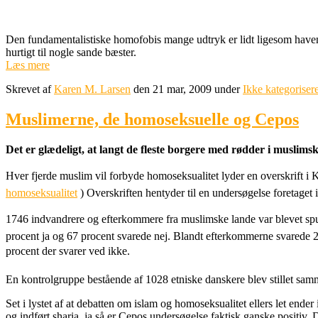
Den fundamentalistiske homofobis mange udtryk er lidt ligesom have
hurtigt til nogle sande bæster.
Læs mere
Skrevet af
Karen M. Larsen
den 21 mar, 2009 under
Ikke kategorisere
Muslimerne, de homoseksuelle og Cepos
Det er glædeligt, at langt de fleste borgere med rødder i muslim
Hver fjerde muslim vil forbyde homoseksualitet lyder en overskrift i 
homoseksualitet
) Overskriften hentyder til en undersøgelse foretaget
1746 indvandrere og efterkommere fra muslimske lande var blevet spur
procent ja og 67 procent svarede nej. Blandt efterkommerne svarede 27
procent der svarer ved ikke.
En kontrolgruppe bestående af 1028 etniske danskere blev stillet sam
Set i lystet af at debatten om islam og homoseksualitet ellers let end
og indført sharia, ja så er Cepos undersøgelse faktisk ganske positiv.