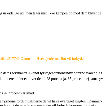
 og uskadelige ud, men tager man ikke kampen op mod dem bliver de
/artikel/317741:Danmark–Hver-fjerde-muslim-vil-forbyde-
deres seksualitet. Blandt førstegenerationsindvandrerne svarede 33
ommere under ét bliver det til 28 procent ja, 65 procent nej samt syv
ns 97 procent var imod.
 gadehjørnerne fordi muslimerne da vil have overtaget magten i Danmark
 lande samt deres efterkommere, der vil forbyde homosex, og det at