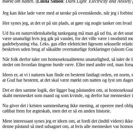
mørkt om natten
.
(
Linda Simon
:
Dark Light  Electricity and Anxiety
Jeg kan ikke lade være med at tænke på ovenstående, når jeg i forbin
Her synes jeg, at det er på sin plads, at gøre sig nogle tanker om hvad d
Ud fra en naturvidenskabelig tankegang må man gå ud fra, at det unatur
være unaturligt hvis jeg gik på vandet, for det ville være i modstrid 
gadebelysning vha. f.eks. gas eller elektricitet ligesom seksuelle rel
beskrives uden brug af såkaldte overnaturlige forklaringer (såsom Gu
Når folk derfor taler om homoseksualitetens unaturlighed, så taler d
stedet om hvordan tingene
burde
være
. Eller med andre ord, man fors
Ideen er, at vi i naturen kan finde en bestemt fastlagt orden, en norm, 
at Gud har bestemt, at det skal være mørkt om natten og lyst om dagen
Det er den samme logik, der ligger bag påstanden om, at homoseksualit
skabt mennesket som mand og som kvinde, og derfor har mennesker ikke
Nu giver det i kristen sammenhæng ikke mening, at operere med obligat
cølibat frem for ægteskab, men det er så en anden historie.
Mere interessant synes jeg er ideen om, at fordi det (indtil videre) ikk
denne påstand så med udsagnet om, at hvis alle mennesker var homos