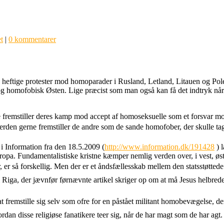
t
|
0 kommentarer
eftige protester mod homoparader i Rusland, Letland, Litauen og Polen,
 og homofobisk Østen. Lige præcist som man også kan få det indtryk når
.
ne fremstiller deres kamp mod accept af homoseksuelle som et forsvar mo
erden gerne fremstiller de andre som de sande homofober, der skulle ta
i Information fra den 18.5.2009 (
http://www.information.dk/191428
) 
europa. Fundamentalistiske kristne kæmper nemlig verden over, i vest, ø
, er så forskellig. Men der er et åndsfællesskab mellem den statsstøttede
Riga, der jævnfør førnævnte artikel skriger op om at må Jesus helbrede je
 at fremstille sig selv som ofre for en påstået militant homobevægelse, der 
n disse religiøse fanatikere teer sig, når de har magt som de har agt.