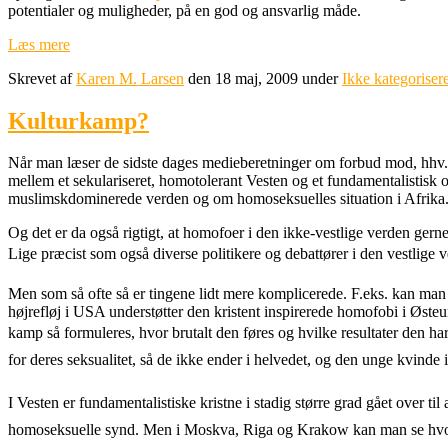
potentialer og muligheder, på en god og ansvarlig måde.
Læs mere
Skrevet af
Karen M. Larsen
den 18 maj, 2009 under
Ikke kategorisere
Kulturkamp?
Når man læser de sidste dages medieberetninger om forbud mod, hhv. h
mellem et sekulariseret, homotolerant Vesten og et fundamentalistisk
muslimskdominerede verden og om homoseksuelles situation i Afrika
Og det er da også rigtigt, at homofoer i den ikke-vestlige verden ger
Lige præcist som også diverse politikere og debattører i den vestlige v
Men som så ofte så er tingene lidt mere komplicerede. F.eks. kan man 
højrefløj i USA understøtter den kristent inspirerede homofobi i Øst
kamp så formuleres, hvor brutalt den føres og hvilke resultater den har
for deres seksualitet, så de ikke ender i helvedet, og den unge kvinde i 
I Vesten er fundamentalistiske kristne i stadig større grad gået over til
homoseksuelle synd. Men i Moskva, Riga og Krakow kan man se hvorda