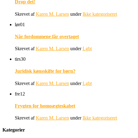
Drop det!
Skrevet af
Karen M. Larsen
under
Ikke kategoriseret
lør
01
Når fordommene får overtaget
Skrevet af
Karen M. Larsen
under
Lgbt
tirs
30
Juridisk kønsskifte for børn?
Skrevet af
Karen M. Larsen
under
Lgbt
fre
12
Frygten for homoægteskabet
Skrevet af
Karen M. Larsen
under
Ikke kategoriseret
Kategorier