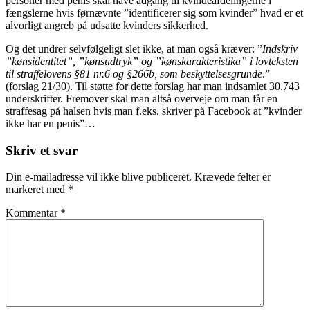
personer med penis skal have adgang til kvindeafdelingerne i
fængslerne hvis førnævnte ”identificerer sig som kvinder” hvad er et
alvorligt angreb på udsatte kvinders sikkerhed.
Og det undrer selvfølgeligt slet ikke, at man også kræver: ”
Indskriv
”kønsidentitet”, ”kønsudtryk” og ”kønskarakteristika” i lovteksten
til straffelovens §81 nr.6 og §266b, som beskyttelsesgrunde
.”
(forslag 21/30). Til støtte for dette forslag har man indsamlet 30.743
underskrifter. Fremover skal man altså overveje om man får en
straffesag på halsen hvis man f.eks. skriver på Facebook at ”kvinder
ikke har en penis”…
Skriv et svar
Din e-mailadresse vil ikke blive publiceret.
Krævede felter er
markeret med
*
Kommentar
*