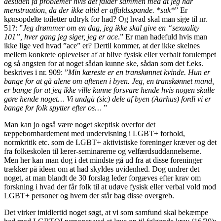
desuden få problemer hvis det falder sammen med at jeg har
menstruation, da der ikke altid er affaldsspande. *suk*
” Er
kønsopdelte toiletter udtryk for had? Og hvad skal man sige til nr.
51?: ”
Jeg drømmer om en dag, jeg ikke skal give en “sexuality
101”, hver gang jeg siger, jeg er ace
.” Er man hadefuld hvis man
ikke lige ved hvad ”ace” er? Dertil kommer, at der ikke skelnes
mellem konkrete oplevelser af at blive fysisk eller verbalt forulempet
og så angsten for at noget sådan kunne ske, sådan som det f.eks.
beskrives i nr. 909: ”
Min kæreste er en transkønnet kvinde. Hun er
bange for at gå alene om aftenen i byen. Jeg, en transkønnet mand,
er bange for at jeg ikke ville kunne forsvare hende hvis nogen skulle
gøre hende noget… Vi undgå (sic) dele af byen (Aarhus) fordi vi er
bange for folk spytter efter os…
”
Man kan jo også være noget skeptisk overfor det
tæppebombardement med undervisning i LGBT+ forhold,
normkritik etc. som de LGBT+ aktivistiske foreninger kræver og det
fra folkeskolen til lærer-seminarerne og velfærdsuddannelserne.
Men her kan man dog i det mindste gå ud fra at disse foreninger
trækker på ideen om at had skyldes uvidenhed. Dog undrer det
noget, at man blandt de 30 forslag leder forgæves efter krav om
forskning i hvad der får folk til at udøve fysisk eller verbal vold mod
LGBT+ personer og hvem der står bag disse overgreb.
Det virker imidlertid noget søgt, at vi som samfund skal bekæmpe