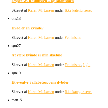
Jesper W. Rasmussen – og satanismen
Skrevet af
Karen M. Larsen
under
Ikke kategoriseret
ons
13
Hvad er en kvinde?
Skrevet af
Karen M. Larsen
under
Feminisme
søn
27
At være kvinde er min skæbne
Skrevet af
Karen M. Larsen
under
Feminisme
,
Lgbt
søn
19
Et eventyr i alfabetsuppens dybder
Skrevet af
Karen M. Larsen
under
Ikke kategoriseret
man
15