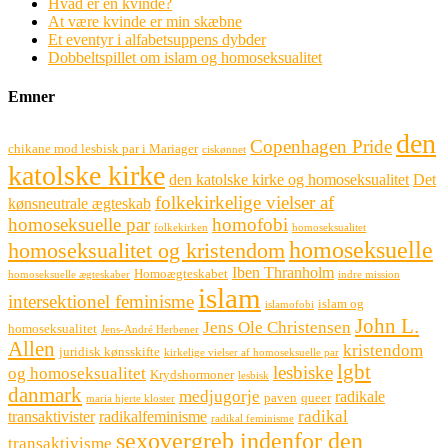
Hvad er en kvinde?
At være kvinde er min skæbne
Et eventyr i alfabetsuppens dybder
Dobbeltspillet om islam og homoseksualitet
Emner
den
Copenhagen Pride
chikane mod lesbisk par i Mariager
ciskønnet
katolske kirke
den katolske kirke og homoseksualitet
Det
folkekirkelige vielser af
kønsneutrale ægteskab
homoseksuelle par
homofobi
folkekirken
homoseksualitet
homoseksuelle
homoseksualitet og kristendom
Iben Thranholm
Homoægteskabet
homoseksuelle ægteskaber
indre mission
islam
intersektionel feminisme
islam og
islamofobi
John L.
Jens Ole Christensen
homoseksualitet
Jens-André Herbener
Allen
kristendom
juridisk kønsskifte
kirkelige vielser af homoseksuelle par
lgbt
lesbiske
og homoseksualitet
Krydshormoner
lesbisk
danmark
medjugorje
radikale
paven
queer
maria hjerte kloster
radikal
transaktivister
radikalfeminisme
radikal feminisme
sexovergreb indenfor den
transaktivisme