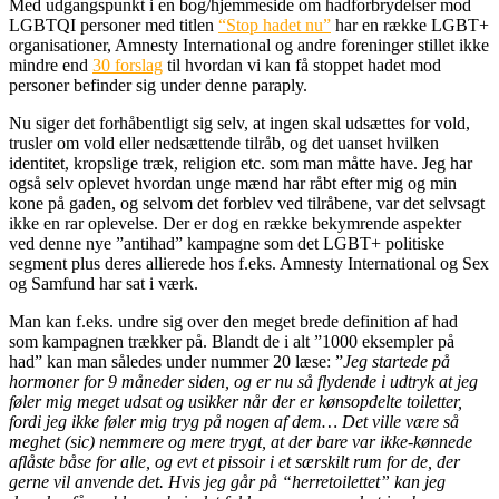
Med udgangspunkt i en bog/hjemmeside om hadforbrydelser mod
LGBTQI personer med titlen
“Stop hadet nu”
har en række LGBT+
organisationer, Amnesty International og andre foreninger stillet ikke
mindre end
30 forslag
til hvordan vi kan få stoppet hadet mod
personer befinder sig under denne paraply.
Nu siger det forhåbentligt sig selv, at ingen skal udsættes for vold,
trusler om vold eller nedsættende tilråb, og det uanset hvilken
identitet, kropslige træk, religion etc. som man måtte have. Jeg har
også selv oplevet hvordan unge mænd har råbt efter mig og min
kone på gaden, og selvom det forblev ved tilråbene, var det selvsagt
ikke en rar oplevelse. Der er dog en række bekymrende aspekter
ved denne nye ”antihad” kampagne som det LGBT+ politiske
segment plus deres allierede hos f.eks. Amnesty International og Sex
og Samfund har sat i værk.
Man kan f.eks. undre sig over den meget brede definition af had
som kampagnen trækker på. Blandt de i alt ”1000 eksempler på
had” kan man således under nummer 20 læse: ”
Jeg startede på
hormoner for 9 måneder siden, og er nu så flydende i udtryk at jeg
føler mig meget udsat og usikker når der er kønsopdelte toiletter,
fordi jeg ikke føler mig tryg på nogen af dem… Det ville være så
meghet (sic) nemmere og mere trygt, at der bare var ikke-kønnede
aflåste båse for alle, og evt et pissoir i et særskilt rum for de, der
gerne vil anvende det. Hvis jeg går på “herretoilettet” kan jeg