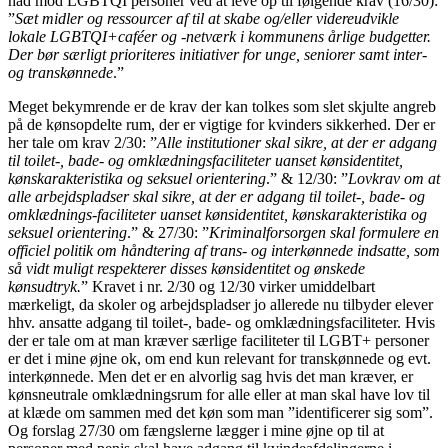
had mod LGBTQI personer ved at leve op til følgende krav (16/30):
”
Sæt midler og ressourcer af til at skabe og/eller videreudvikle
lokale LGBTQI+caféer og -netværk i kommunens årlige budgetter.
Der bør særligt prioriteres initiativer for unge, seniorer samt inter-
og transkønnede
.”
Meget bekymrende er de krav der kan tolkes som slet skjulte angreb
på de kønsopdelte rum, der er vigtige for kvinders sikkerhed. Der er
her tale om krav 2/30: ”
Alle institutioner skal sikre, at der er adgang
til toilet-, bade- og omklædningsfaciliteter uanset kønsidentitet,
kønskarakteristika og seksuel orientering
.” & 12/30: ”
Lovkrav om at
alle arbejdspladser skal sikre, at der er adgang til toilet-, bade- og
omklædnings-faciliteter uanset kønsidentitet, kønskarakteristika og
seksuel orientering
.” & 27/30: ”
Kriminalforsorgen skal formulere en
officiel politik om håndtering af trans- og interkønnede indsatte, som
så vidt muligt respekterer disses kønsidentitet og ønskede
kønsudtryk.
” Kravet i nr. 2/30 og 12/30 virker umiddelbart
mærkeligt, da skoler og arbejdspladser jo allerede nu tilbyder elever
hhv. ansatte adgang til toilet-, bade- og omklædningsfaciliteter. Hvis
der er tale om at man kræver særlige faciliteter til LGBT+ personer
er det i mine øjne ok, om end kun relevant for transkønnede og evt.
interkønnede. Men det er en alvorlig sag hvis det man kræver, er
kønsneutrale omklædningsrum for alle eller at man skal have lov til
at klæde om sammen med det køn som man ”identificerer sig som”.
Og forslag 27/30 om fængslerne lægger i mine øjne op til at