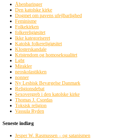
Åbenbaringer
Den katolske kirke
Dogmet om pavens ufejlbarlighed
Feminisme
Folkekirken
folkereligiøsitet
Ikke kategoriseret
Katolsk folkereligiøsitet
Klosterskandale
Kristendom og homoseksualitet
Lgbt
Mirakler
neoskolastikken
nonner
Ny Lesbisk Bevægelse Danmark
Religionsdebat
Sexovergreb i den katolske kirke
Thomas J. Csordas
Toksisk religion
Vassula Ryden
Seneste indlæg
Jesper W. Rasmussen – og satanismen