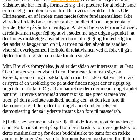
Sidstnævnte har nemlig formastet sig til at plædere for at relativisme
er forenelig med den kristne tro. Det overrasker ikke at Jens Ole
Christensen, en af landets mest medieaktive fundamentalister, ikke
vil vide af relativisme. Interessant er imidlertid hans argumentation.
For det første påstår han nemlig, at Anders Breiviks terrorudåd viser,
at relativismen tager fejl og at vi i stedet må tage udgangspunkt i, at
der findes urokkelige absolutter i form af rigtigt og forkert. Og for
det andet så lægger han op til, at troen på den absolutte sandhed
viser sin overlegenhed i forhold til relativismen ved at folk vil gå i
døden for den første men ikke for den sidste.
Mht. Breiviks forbrydelse, ja så er det sådan set interessant, at Jens
Ole Christensen henviser til den. For meget kan man sige om
Breivik, men en ting er sikkert, den mand er ikke relativist. Breivik
er styret af en urokkelig tro på at der findes noget der er rigtigt og
noget der er forkert. Og at han har ret og dem der mener noget andet
har uret. Breiviks terrorudåd viser faktisk lige præcist faren ved
troen på den absolutte sandhed, nemlig den, at den kan føre til
dæmonisering af dem, der tror noget andet end en selv, en
dæmonisering der så i yderste instans kan føre til massedrab.
Ej heller beviser menneskers vilje til at dø for en tro at denne tro er
sand. Folk har sat livet på spil for deres kristne, for deres jødiske, for
deres muslimsker og for deres buddhistiske tro samt for en række
andre religioner såvel som for kommunismen, nazismen, for dikturet