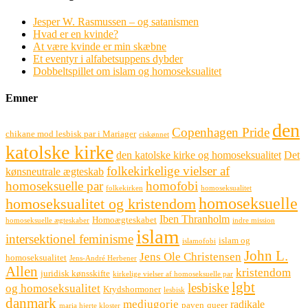
Jesper W. Rasmussen – og satanismen
Hvad er en kvinde?
At være kvinde er min skæbne
Et eventyr i alfabetsuppens dybder
Dobbeltspillet om islam og homoseksualitet
Emner
den
Copenhagen Pride
chikane mod lesbisk par i Mariager
ciskønnet
katolske kirke
den katolske kirke og homoseksualitet
Det
folkekirkelige vielser af
kønsneutrale ægteskab
homoseksuelle par
homofobi
folkekirken
homoseksualitet
homoseksuelle
homoseksualitet og kristendom
Iben Thranholm
Homoægteskabet
homoseksuelle ægteskaber
indre mission
islam
intersektionel feminisme
islam og
islamofobi
John L.
Jens Ole Christensen
homoseksualitet
Jens-André Herbener
Allen
kristendom
juridisk kønsskifte
kirkelige vielser af homoseksuelle par
lgbt
lesbiske
og homoseksualitet
Krydshormoner
lesbisk
danmark
medjugorje
radikale
paven
queer
maria hjerte kloster