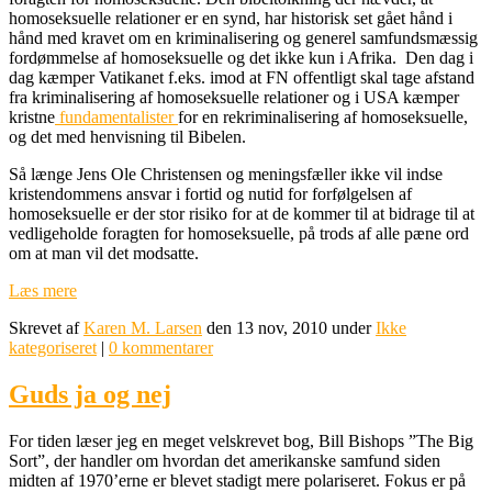
homoseksuelle relationer er en synd, har historisk set gået hånd i
hånd med kravet om en kriminalisering og generel samfundsmæssig
fordømmelse af homoseksuelle og det ikke kun i Afrika. Den dag i
dag kæmper Vatikanet f.eks. imod at FN offentligt skal tage afstand
fra kriminalisering af homoseksuelle relationer og i USA kæmper
kristne
fundamentalister
for en rekriminalisering af homoseksuelle,
og det med henvisning til Bibelen.
Så længe Jens Ole Christensen og meningsfæller ikke vil indse
kristendommens ansvar i fortid og nutid for forfølgelsen af
homoseksuelle er der stor risiko for at de kommer til at bidrage til at
vedligeholde foragten for homoseksuelle, på trods af alle pæne ord
om at man vil det modsatte.
Læs mere
Skrevet af
Karen M. Larsen
den 13 nov, 2010 under
Ikke
kategoriseret
|
0 kommentarer
Guds ja og nej
For tiden læser jeg en meget velskrevet bog, Bill Bishops ”The Big
Sort”, der handler om hvordan det amerikanske samfund siden
midten af 1970’erne er blevet stadigt mere polariseret. Fokus er på