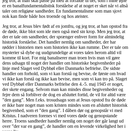
jeg tror, at man skal passe på med at forfalde til det, som i mine øjne
er en banalfundamentalistisk forståelse af at noget er sket når vi altså
taler om religiøse sandheder. En fundamentalisme som man sjovt
nok kan finde både hos troende og hos ateister.
Jeg tror, at Jesus blev født af en jomfru, og jeg tror, at han opstod fra
de døde, ikke blot som ide men også med sin krop. Men jeg tror, at
der er tale om sandheder, der sprænger enhver form for almindelig
historisk forståelse. Det handler nemlig om sandheder, der har
rødder i historien men som historien ikke kan rumme. Der er tale om
mysterier så dybe og uudgrundelige at vores talen herom altid vil
komme til kort. For mig banaliserer man troen hvis man vil gøre
dens udsagn til noget der handler om historiske begivenheder på
linje med Slaget ved Dybbøl eller Danmarks befrielse. De sidste
handler om forhold, som vi kan forstå og bevise, de første om hvad
vi ikke kan forstå og ikke kan bevise, men som vi kan tro på. Slaget
ved Dybbøl eller Danmarks befrielse den 4.-5. maj 1945 er noget,
der skete engang. Selvom man kan mindes disse begivenheder og
fejre dem så forbliver de dog en afsluttet fortid, de vil for altid være
”den gang”. Men f.eks. trosudsagn som at Jesus opstod fra de døde
er ikke bare noget man som kristen mindes som en afsluttet historisk
begivenhed, som et ”den gang”. I dåben dør og genopstår vi med
Kristus. I nadveren forenes vi med vores døde og genopstande
herre. Troens sandheder handler nemlig om noget der går langt ud
over ”der var en gang”, de handler om en levende virkelighed her i