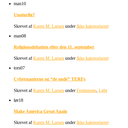
man
10
Unaturlig?
Skrevet af
Karen M. Larsen
under
Ikke kategoriseret
man
08
Religionsdebatten efter den 11. september
Skrevet af
Karen M. Larsen
under
Ikke kategoriseret
tors
07
Cybernauterne og “de onde” TERFs
Skrevet af
Karen M. Larsen
under
Feminisme
,
Lgbt
lør
18
Make America Great Again
Skrevet af
Karen M. Larsen
under
Ikke kategoriseret