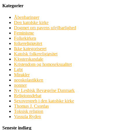
Kategorier
Åbenbaringer
Den katolske kirke
Dogmet om pavens ufejlbarlighed
Feminisme
Folkekirken
folkereligiøsitet
Ikke kategoriseret
Katolsk folkereligiøsitet
Klosterskandale
Kristendom og homoseksualitet
Lgbt
Mirakler
neoskolastikken
nonner
Ny Lesbisk Bevægelse Danmark
Religionsdebat
Sexovergreb i den katolske kirke
Thomas J. Csordas
Toksisk religion
Vassula Ryden
Seneste indlæg