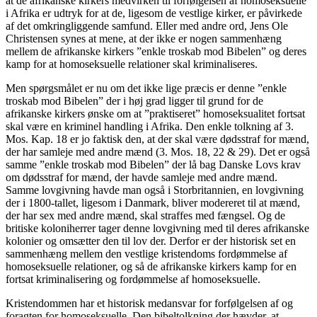
at de afrikanske kirkers medvirken til forfølgelsen af homoseksuelle
i Afrika er udtryk for at de, ligesom de vestlige kirker, er påvirkede
af det omkringliggende samfund. Eller med andre ord, Jens Ole
Christensen synes at mene, at der ikke er nogen sammenhæng
mellem de afrikanske kirkers ”enkle troskab mod Bibelen” og deres
kamp for at homoseksuelle relationer skal kriminaliseres.
Men spørgsmålet er nu om det ikke lige præcis er denne ”enkle
troskab mod Bibelen” der i høj grad ligger til grund for de
afrikanske kirkers ønske om at ”praktiseret” homoseksualitet fortsat
skal være en kriminel handling i Afrika. Den enkle tolkning af 3.
Mos. Kap. 18 er jo faktisk den, at der skal være dødsstraf for mænd,
der har samleje med andre mænd (3. Mos. 18, 22 & 29). Det er også
samme ”enkle troskab mod Bibelen” der lå bag Danske Lovs krav
om dødsstraf for mænd, der havde samleje med andre mænd.
Samme lovgivning havde man også i Storbritannien, en lovgivning
der i 1800-tallet, ligesom i Danmark, bliver modereret til at mænd,
der har sex med andre mænd, skal straffes med fængsel. Og de
britiske koloniherrer tager denne lovgivning med til deres afrikanske
kolonier og omsætter den til lov der. Derfor er der historisk set en
sammenhæng mellem den vestlige kristendoms fordømmelse af
homoseksuelle relationer, og så de afrikanske kirkers kamp for en
fortsat kriminalisering og fordømmelse af homoseksuelle.
Kristendommen har et historisk medansvar for forfølgelsen af og
foragten for homoseksuelle. Den bibeltolkning der hævder, at