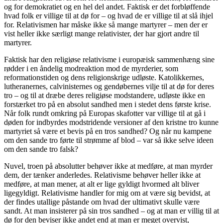
og for demokratiet og en hel del andet. Faktisk er det forbløffende
hvad folk er villige til at dø for – og hvad de er villige til at slå ihjel
for. Relativismen har måske ikke så mange martyrer – men der er
vist heller ikke særligt mange relativister, der har gjort andre til
martyrer.
Faktisk har den religiøse relativisme i europæisk sammenhæng sine
rødder i en åndelig modreaktion mod de myrderier, som
reformationstiden og dens religionskrige udløste. Katolikkernes,
lutheranernes, calvinisternes og gendøbernes vilje til at dø for deres
tro – og til at dræbe deres religiøse modstandere, udløste ikke en
forstærket tro på en absolut sandhed men i stedet dens første krise.
Når folk rundt omkring på Europas skafotter var villige til at gå i
døden for indbyrdes modstridende versioner af den kristne tro kunne
martyriet så være et bevis på en tros sandhed? Og når nu kampene
om den sande tro førte til strømme af blod – var så ikke selve ideen
om den sande tro falsk?
Nuvel, troen på absolutter behøver ikke at medføre, at man myrder
dem, der tænker anderledes. Relativisme behøver heller ikke at
medføre, at man mener, at alt er lige gyldigt hvormed alt bliver
ligegyldigt. Relativisme handler for mig om at være sig bevidst, at
der findes utallige påstande om hvad der ultimativt skulle være
sandt. At man insisterer på sin tros sandhed – og at man er villig til at
dø for den beviser ikke andet end at man er meget overvist,