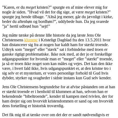
”Karen, er du
meget
kristen?” spurgte en af mine elever mig for
nogle år siden. ”Hvad vil det for dig sige, at være
meget
kristen?”
spurgte jeg hende tilbage. ”Altså jeg mener, går du jævnligt i kirke,
beder du aftenbøn og bordbøn?”, uddybede hun. Da jeg svarede
”ja” hertil udbrød hun ”sejt!”
Jeg måtte tænke på denne lille historie da jeg læste Jens Ole
Christensens
klumme
i Kristeligt Dagblad fra den 13.5.2011 hvor
han distancerer sig fra at nogen har kaldt ham for stærkt troende.
Udtryk som ”meget” eller ”stærk” sat i forbindelse med troen er
ganske rigtigt problematiske. Ikke nok med, at der jo er forskellige
udgangspunkter for hvornår man er ”meget” eller ”stærkt” troende,
ja så er troen ikke noget som kan måles og vejes. Det kan den ikke
være, i hvert fald ikke, hvis udgangspunktet er, at den kristne tro i
sig selv er et mysterium, er vores personlige forhold til Gud hvis
dybder, styrker og svagheder i sidste instans kun Gud selv kender.
Jens Ole Christensens begrundelse for at afvise påstanden om at han
er stærkt troende er i henhold til klummen at han, selvom han er
bekendende ”bibeltroende”, kender til kampen med tvivlen, der for
ham drejer sig om hvorvidt kristendommen er sand og om hvorvidt
dens fortælling er historisk troværdig.
Det fik mig til at tænke over om det der er sandt nødvendigvis er