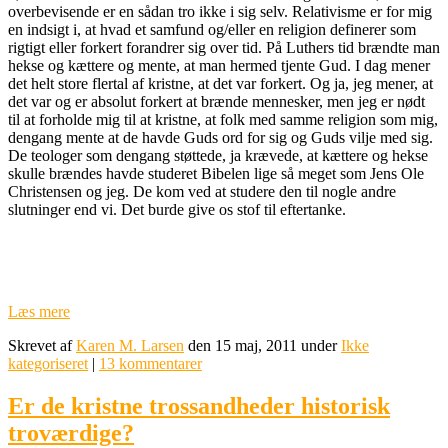
overbevisende er en sådan tro ikke i sig selv. Relativisme er for mig
en indsigt i, at hvad et samfund og/eller en religion definerer som
rigtigt eller forkert forandrer sig over tid. På Luthers tid brændte man
hekse og kættere og mente, at man hermed tjente Gud. I dag mener
det helt store flertal af kristne, at det var forkert. Og ja, jeg mener, at
det var og er absolut forkert at brænde mennesker, men jeg er nødt
til at forholde mig til at kristne, at folk med samme religion som mig,
dengang mente at de havde Guds ord for sig og Guds vilje med sig.
De teologer som dengang støttede, ja krævede, at kættere og hekse
skulle brændes havde studeret Bibelen lige så meget som Jens Ole
Christensen og jeg. De kom ved at studere den til nogle andre
slutninger end vi. Det burde give os stof til eftertanke.
Læs mere
Skrevet af
Karen M. Larsen
den 15 maj, 2011 under
Ikke
kategoriseret
|
13 kommentarer
Er de kristne trossandheder historisk
troværdige?