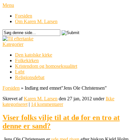
Menu
Forsiden
Om Karen M. Larsen
Kategorier
Den katolske kirke
Folkekirken
Kristendom og homoseksualitet
Lgbt
Religionsdebat
Forsiden
»
Indlæg med emnet
"
Jens Ole Christensen"
Skrevet af
Karen M. Larsen
den 27 jan, 2012 under
Ikke
kategoriseret
|
14 kommentarer
Viser folks vilje til at dø for en tro at
denne er sand?
Jens Ole Christensen er
ude med riven
efter biskop Kjeld Holm.