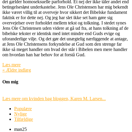
det gælder homoseksuelle parforhold. Et nej der ikke tåler andet end
betingelsesløst underkastelse. Jens Ole Christensen har mig bekendt
ikke været villig til at overveje hvor sikkert det Bibelske fundament
faktisk er for dette nej. Og jeg har slet ikke set ham gøre sig
overvejelser over forholdet mellem tekst og tolkning. I stedet synes
Jens Ole Christensen uden videre at gå ud fra, at hans tolkning af de
bibelske tekster er identisk med intet mindre end Guds evige og
uforanderlige vilje. Og det gør det unægtelig nærliggende at antage,
at Jens Ole Christensens forkyndelse at Gud som den strenge far
ikke så meget handler om hvad der står i Bibelen men mere handler
om hvordan han har behov for at forstå Gud.
Læs mere
« Ældre indlæg
Om mig
Læs mere om kvinden bag bloggen, Karen M. Larsen...
Populære
Nylige
Tilfældige
man
25