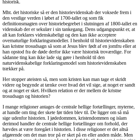
historisk.
Mht. det historiske så er den historievidenskab der voksede frem i
den vestlige verden i løbet af 1700-tallet og som fik
definitionsmagten over historiebegrebet i slutningen af 1800-tallet en
videnskab der er sekulær i sin tankegang. Dens udgangspunkt er, at
alt kan forklares videnskabeligt og den kan ikke acceptere
overnaturlige forklaringsmodeller. I henhold til historievidenskaben
kan kristne trosudsagn så som at Jesus blev født af en jomfru eller at
han opstod fra de døde derfor ikke være historisk troværdige. For
sådanne ting kan ikke lade sig gøre i henhold til den
naturvidenskabelige forklaringsmodel som historievidenskaben
trækker på.
Her stopper ateisten så, men som kristen kan man tage et skridt
videre og begynde at tænke over hvad det vil sige, at noget er sandt
og at noget er sket. Hvilken relation er der mellem de kristne
trosudsagn og historien?
I mange religioner antages de centrale hellige fortællinger, myterne,
at handle om ting der skete før tiden blev til. De ligger om så må
sige udenfor historien. I jødedommen, kristendommen og islam
derimod handler de centrale hellige fortællinger om forhold, der
hævdes at være foregået i historien. I disse religioner er det altså
afgørende om det man tror på er sket på en eller anden måde. Men