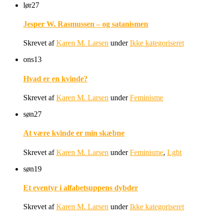
lør
27
Jesper W. Rasmussen – og satanismen
Skrevet af
Karen M. Larsen
under
Ikke kategoriseret
ons
13
Hvad er en kvinde?
Skrevet af
Karen M. Larsen
under
Feminisme
søn
27
At være kvinde er min skæbne
Skrevet af
Karen M. Larsen
under
Feminisme
,
Lgbt
søn
19
Et eventyr i alfabetsuppens dybder
Skrevet af
Karen M. Larsen
under
Ikke kategoriseret