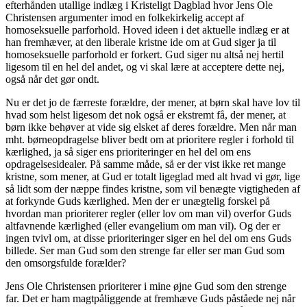
efterhånden utallige indlæg i Kristeligt Dagblad hvor Jens Ole
Christensen argumenter imod en folkekirkelig accept af
homoseksuelle parforhold. Hoved ideen i det aktuelle indlæg er at
han fremhæver, at den liberale kristne ide om at Gud siger ja til
homoseksuelle parforhold er forkert. Gud siger nu altså nej hertil
ligesom til en hel del andet, og vi skal lære at acceptere dette nej,
også når det gør ondt.
Nu er det jo de færreste forældre, der mener, at børn skal have lov til
hvad som helst ligesom det nok også er ekstremt få, der mener, at
børn ikke behøver at vide sig elsket af deres forældre. Men når man
mht. børneopdragelse bliver bedt om at prioritere regler i forhold til
kærlighed, ja så siger ens prioriteringer en hel del om ens
opdragelsesidealer. På samme måde, så er der vist ikke ret mange
kristne, som mener, at Gud er totalt ligeglad med alt hvad vi gør, lige
så lidt som der næppe findes kristne, som vil benægte vigtigheden af
at forkynde Guds kærlighed. Men der er unægtelig forskel på
hvordan man prioriterer regler (eller lov om man vil) overfor Guds
altfavnende kærlighed (eller evangelium om man vil). Og der er
ingen tvivl om, at disse prioriteringer siger en hel del om ens Guds
billede. Ser man Gud som den strenge far eller ser man Gud som
den omsorgsfulde forælder?
Jens Ole Christensen prioriterer i mine øjne Gud som den strenge
far. Det er ham magtpåliggende at fremhæve Guds påståede nej når