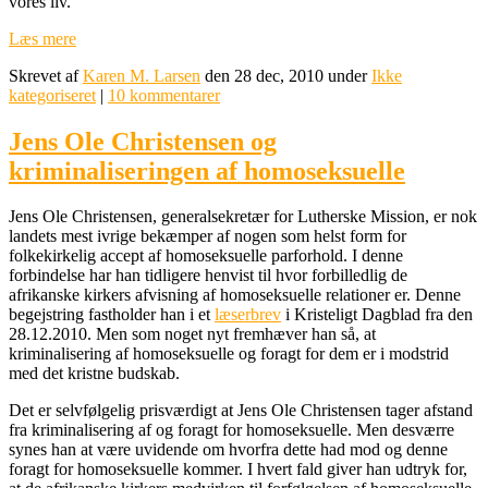
vores liv.
Læs mere
Skrevet af
Karen M. Larsen
den 28 dec, 2010 under
Ikke
kategoriseret
|
10 kommentarer
Jens Ole Christensen og
kriminaliseringen af homoseksuelle
Jens Ole Christensen, generalsekretær for Lutherske Mission, er nok
landets mest ivrige bekæmper af nogen som helst form for
folkekirkelig accept af homoseksuelle parforhold. I denne
forbindelse har han tidligere henvist til hvor forbilledlig de
afrikanske kirkers afvisning af homoseksuelle relationer er. Denne
begejstring fastholder han i et
læserbrev
i Kristeligt Dagblad fra den
28.12.2010. Men som noget nyt fremhæver han så, at
kriminalisering af homoseksuelle og foragt for dem er i modstrid
med det kristne budskab.
Det er selvfølgelig prisværdigt at Jens Ole Christensen tager afstand
fra kriminalisering af og foragt for homoseksuelle. Men desværre
synes han at være uvidende om hvorfra dette had mod og denne
foragt for homoseksuelle kommer. I hvert fald giver han udtryk for,