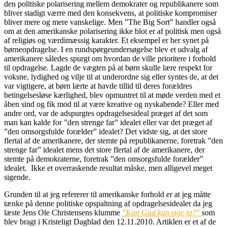
den politiske polarisering mellem demokrater og republikanere som
bliver stadigt værre med den konsekvens, at politiske kompromiser
bliver mere og mere vanskelige. Men ”The Big Sort” handler også
om at den amerikanske polarisering ikke blot er af politisk men også
af religiøs og værdimæssig karakter. Et eksempel er her synet på
børneopdragelse. I en rundspørgeundersøgelse blev et udvalg af
amerikanere således spurgt om hvordan de ville prioritere i forhold
til opdragelse. Lagde de vægten på at børn skulle lære respekt for
voksne, lydighed og vilje til at underordne sig eller syntes de, at det
var vigtigere, at børn lærte at havde tillid til deres forældres
betingelsesløse kærlighed, blev opmuntret til at møde verden med et
åben sind og fik mod til at være kreative og nyskabende? Eller med
andre ord, var de adspurgtes opdragelsesideal præget af det som
man kan kalde for ”den strenge far” idealet eller var det præget af
”den omsorgsfulde forælder” idealet? Det vidste sig, at det store
flertal af de amerikanere, der stemte på republikanerne, foretrak ”den
strenge far” idealet mens det store flertal af de amerikanere, der
stemte på demokraterne, foretrak ”den omsorgsfulde forælder”
idealet. Ikke et overraskende resultat måske, men alligevel meget
sigende.
Grunden til at jeg refererer til amerikanske forhold er at jeg måtte
tænke på denne politiske opspaltning af opdragelsesidealer da jeg
læste Jens Ole Christensens klumme
”
Kan Gud kun sige ja?
”
som
blev bragt i Kristeligt Dagblad den 12.11.2010. Artiklen er et af de