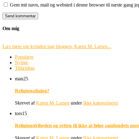
Gem mit navn, mail og websted i denne browser til næste gang j
Om mig
Læs mere om kvinden bag bloggen, Karen M. Larsen...
Populære
Nylige
Tilfældige
man
25
Religionsdialog?
Skrevet af
Karen M. Larsen
under
Ikke kategoriseret
tors
15
Religionsfriheden og retten til ikke at følge samfundets nor
Skrevet af
Karen M. Larsen
under
Ikke kategoriseret