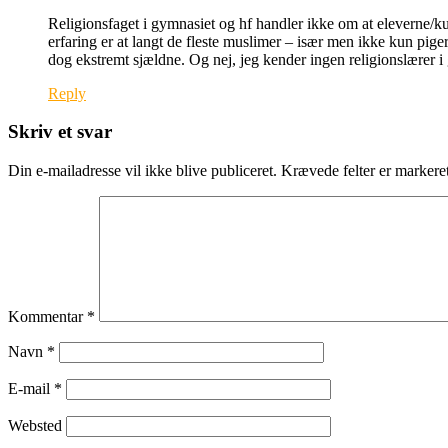
Religionsfaget i gymnasiet og hf handler ikke om at eleverne/kur
erfaring er at langt de fleste muslimer – især men ikke kun pige
dog ekstremt sjældne. Og nej, jeg kender ingen religionslærer i 
Reply
Skriv et svar
Din e-mailadresse vil ikke blive publiceret.
Krævede felter er marker
Kommentar
*
Navn
*
E-mail
*
Websted