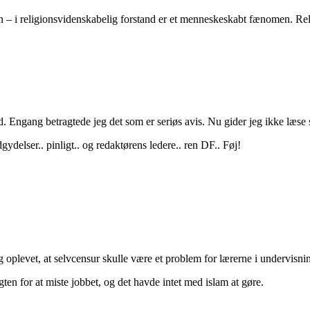
n – i religionsvidenskabelig forstand er et menneskeskabt fænomen. Re
d. Engang betragtede jeg det som er seriøs avis. Nu gider jeg ikke læse s
ydelser.. pinligt.. og redaktørens ledere.. ren DF.. Føj!
g oplevet, at selvcensur skulle være et problem for lærerne i undervisni
ten for at miste jobbet, og det havde intet med islam at gøre.