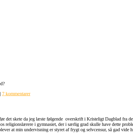
ed?
|
7 kommentarer
ør det skete da jeg læste følgende overskrift i Kristeligt Dagblad fra d
r os religionslærere i gymnasiet, der i særlig grad skulle have dette prob
ver at min undervisning er styret af frygt og selvcensur, så gad vide h