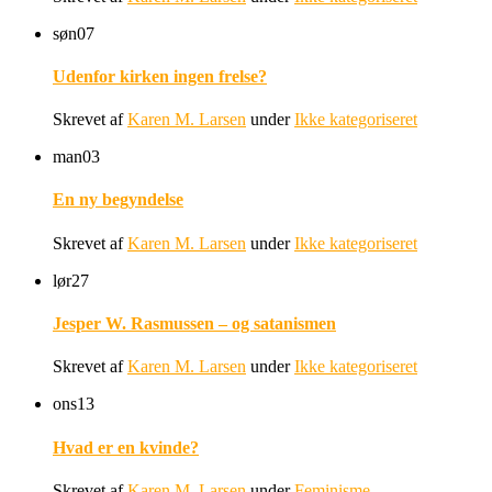
søn
07
Udenfor kirken ingen frelse?
Skrevet af
Karen M. Larsen
under
Ikke kategoriseret
man
03
En ny begyndelse
Skrevet af
Karen M. Larsen
under
Ikke kategoriseret
lør
27
Jesper W. Rasmussen – og satanismen
Skrevet af
Karen M. Larsen
under
Ikke kategoriseret
ons
13
Hvad er en kvinde?
Skrevet af
Karen M. Larsen
under
Feminisme