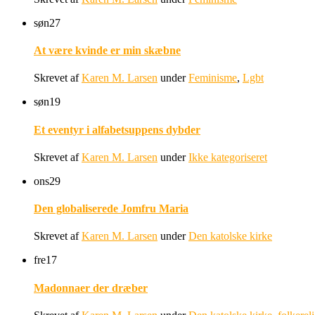
søn
27
At være kvinde er min skæbne
Skrevet af
Karen M. Larsen
under
Feminisme
,
Lgbt
søn
19
Et eventyr i alfabetsuppens dybder
Skrevet af
Karen M. Larsen
under
Ikke kategoriseret
ons
29
Den globaliserede Jomfru Maria
Skrevet af
Karen M. Larsen
under
Den katolske kirke
fre
17
Madonnaer der dræber