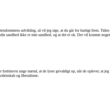
endommens udvikling, så vil jeg sige, at du går for hurtigt frem. Tiden er
at din sandhed ikke er min sandhed, og at det er ok. Der vil komme noge
er fortrinsvis unge mænd, at de lyser gevaldigt op, når de oplever, at je
svidenskab og liberalisme.