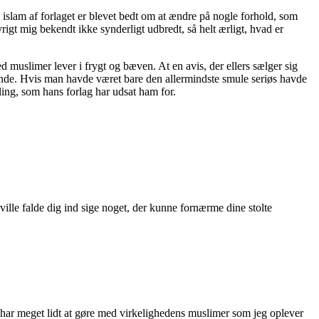
 islam af forlaget er blevet bedt om at ændre på nogle forhold, som
gt mig bekendt ikke synderligt udbredt, så helt ærligt, hvad er
d muslimer lever i frygt og bæven. At en avis, der ellers sælger sig
ende. Hvis man havde været bare den allermindste smule seriøs havde
ling, som hans forlag har udsat ham for.
 ville falde dig ind sige noget, der kunne fornærme dine stolte
 har meget lidt at gøre med virkelighedens muslimer som jeg oplever