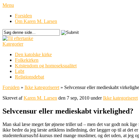
Menu
Forsiden
Om Karen M. Larsen
Kategorier
Den katolske kirke
Folkekirken
Kristendom og homoseksualitet
Lgbt
Religionsdebat
Forsiden
»
Ikke kategoriseret
»
Selvcensur eller medieskabt virkeligh
Skrevet af
Karen M. Larsen
den 7 sep, 2010 under
Ikke kategoriseret
Selvcensur eller medieskabt virkelighed?
Man skal læse meget før øjnene triller ud – men det var godt nok lige f
ikke bedre da jeg læste artiklens indledning, der lægger op til at det e
studenterkursus/hf-kursus med mange muslimer, og det uden, at jeg ople