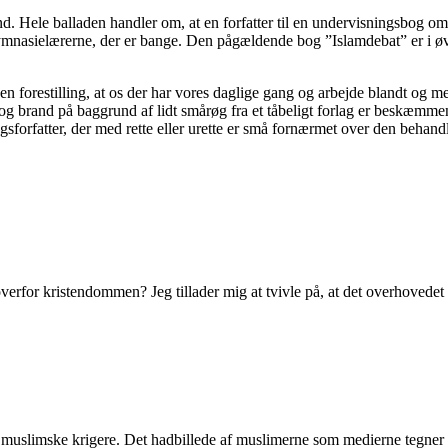
nd. Hele balladen handler om, at en forfatter til en undervisningsbog om
ymnasielærerne, der er bange. Den pågældende bog ”Islamdebat” er i øvri
n forestilling, at os der har vores daglige gang og arbejde blandt og me
og brand på baggrund af lidt smårøg fra et tåbeligt forlag er beskæmm
sforfatter, der med rette eller urette er små fornærmet over den behand
overfor kristendommen? Jeg tillader mig at tvivle på, at det overhovedet
e muslimske krigere. Det hadbillede af muslimerne som medierne tegner