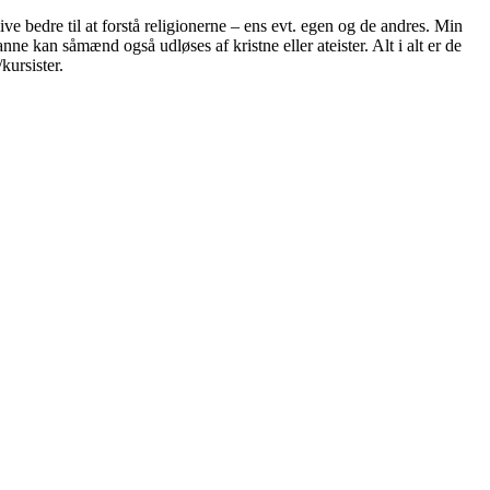
ve bedre til at forstå religionerne – ens evt. egen og de andres. Min
ne kan såmænd også udløses af kristne eller ateister. Alt i alt er de
kursister.