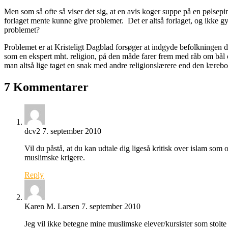
Men som så ofte så viser det sig, at en avis koger suppe på en pølsepi
forlaget mente kunne give problemer. Det er altså forlaget, og ikke g
problemet?
Problemet er at Kristeligt Dagblad forsøger at indgyde befolkningen de
som en ekspert mht. religion, på den måde farer frem med råb om bål 
man altså lige taget en snak med andre religionslærere end den lærebog
7 Kommentarer
dcv2
7. september 2010
Vil du påstå, at du kan udtale dig ligeså kritisk over islam som 
muslimske krigere.
Reply
Karen M. Larsen
7. september 2010
Jeg vil ikke betegne mine muslimske elever/kursister som stolt