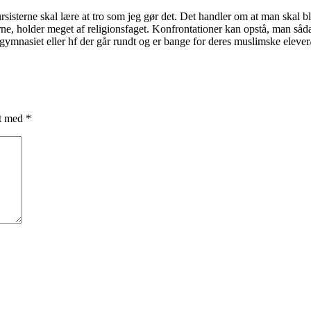
sisterne skal lære at tro som jeg gør det. Det handler om at man skal bli
rne, holder meget af religionsfaget. Konfrontationer kan opstå, man sådan
gymnasiet eller hf der går rundt og er bange for deres muslimske elever/
et med
*