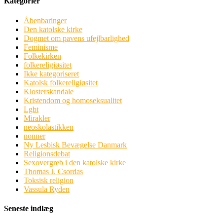
Kategorier
Åbenbaringer
Den katolske kirke
Dogmet om pavens ufejlbarlighed
Feminisme
Folkekirken
folkereligiøsitet
Ikke kategoriseret
Katolsk folkereligiøsitet
Klosterskandale
Kristendom og homoseksualitet
Lgbt
Mirakler
neoskolastikken
nonner
Ny Lesbisk Bevægelse Danmark
Religionsdebat
Sexovergreb i den katolske kirke
Thomas J. Csordas
Toksisk religion
Vassula Ryden
Seneste indlæg