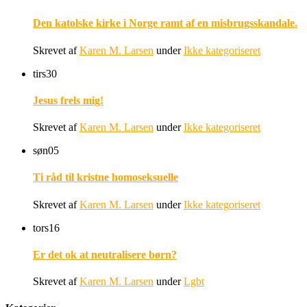
Den katolske kirke i Norge ramt af en misbrugsskandale.
Skrevet af
Karen M. Larsen
under
Ikke kategoriseret
tirs
30
Jesus frels mig!
Skrevet af
Karen M. Larsen
under
Ikke kategoriseret
søn
05
Ti råd til kristne homoseksuelle
Skrevet af
Karen M. Larsen
under
Ikke kategoriseret
tors
16
Er det ok at neutralisere børn?
Skrevet af
Karen M. Larsen
under
Lgbt