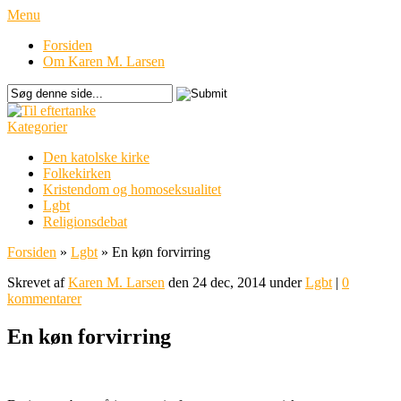
Menu
Forsiden
Om Karen M. Larsen
Kategorier
Den katolske kirke
Folkekirken
Kristendom og homoseksualitet
Lgbt
Religionsdebat
Forsiden
»
Lgbt
»
En køn forvirring
Skrevet af
Karen M. Larsen
den 24 dec, 2014 under
Lgbt
|
0
kommentarer
En køn forvirring