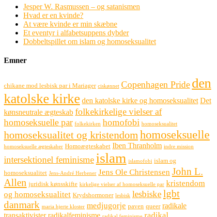
Jesper W. Rasmussen – og satanismen
Hvad er en kvinde?
At være kvinde er min skæbne
Et eventyr i alfabetsuppens dybder
Dobbeltspillet om islam og homoseksualitet
Emner
den
Copenhagen Pride
chikane mod lesbisk par i Mariager
ciskønnet
katolske kirke
den katolske kirke og homoseksualitet
Det
folkekirkelige vielser af
kønsneutrale ægteskab
homoseksuelle par
homofobi
folkekirken
homoseksualitet
homoseksuelle
homoseksualitet og kristendom
Iben Thranholm
Homoægteskabet
homoseksuelle ægteskaber
indre mission
islam
intersektionel feminisme
islam og
islamofobi
John L.
Jens Ole Christensen
homoseksualitet
Jens-André Herbener
Allen
kristendom
juridisk kønsskifte
kirkelige vielser af homoseksuelle par
lgbt
lesbiske
og homoseksualitet
Krydshormoner
lesbisk
danmark
medjugorje
radikale
paven
queer
maria hjerte kloster
radikal
transaktivister
radikalfeminisme
radikal feminisme