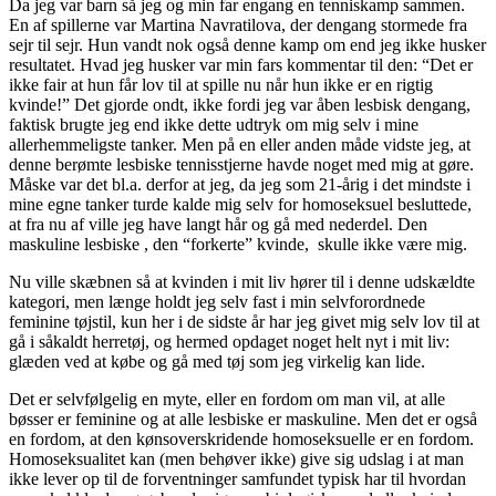
Da jeg var barn så jeg og min far engang en tenniskamp sammen.
En af spillerne var Martina Navratilova, der dengang stormede fra
sejr til sejr. Hun vandt nok også denne kamp om end jeg ikke husker
resultatet. Hvad jeg husker var min fars kommentar til den: “Det er
ikke fair at hun får lov til at spille nu når hun ikke er en rigtig
kvinde!” Det gjorde ondt, ikke fordi jeg var åben lesbisk dengang,
faktisk brugte jeg end ikke dette udtryk om mig selv i mine
allerhemmeligste tanker. Men på en eller anden måde vidste jeg, at
denne berømte lesbiske tennisstjerne havde noget med mig at gøre.
Måske var det bl.a. derfor at jeg, da jeg som 21-årig i det mindste i
mine egne tanker turde kalde mig selv for homoseksuel besluttede,
at fra nu af ville jeg have langt hår og gå med nederdel. Den
maskuline lesbiske , den “forkerte” kvinde, skulle ikke være mig.
Nu ville skæbnen så at kvinden i mit liv hører til i denne udskældte
kategori, men længe holdt jeg selv fast i min selvforordnede
feminine tøjstil, kun her i de sidste år har jeg givet mig selv lov til at
gå i såkaldt herretøj, og hermed opdaget noget helt nyt i mit liv:
glæden ved at købe og gå med tøj som jeg virkelig kan lide.
Det er selvfølgelig en myte, eller en fordom om man vil, at alle
bøsser er feminine og at alle lesbiske er maskuline. Men det er også
en fordom, at den kønsoverskridende homoseksuelle er en fordom.
Homoseksualitet kan (men behøver ikke) give sig udslag i at man
ikke lever op til de forventninger samfundet typisk har til hvordan