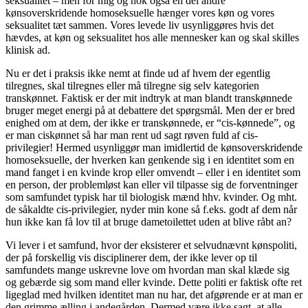
seksualitet – men for mig og nok også en del andre
kønsoverskridende homoseksuelle hænger vores køn og vores
seksualitet tæt sammen. Vores levede liv usynliggøres hvis det
hævdes, at køn og seksualitet hos alle mennesker kan og skal skilles
klinisk ad.
Nu er det i praksis ikke nemt at finde ud af hvem der egentlig
tilregnes, skal tilregnes eller må tilregne sig selv kategorien
transkønnet. Faktisk er der mit indtryk at man blandt transkønnede
bruger meget energi på at debattere det spørgsmål. Men der er bred
enighed om at dem, der ikke er transkønnede, er “cis-kønnede”, og
er man ciskønnet så har man rent ud sagt røven fuld af cis-
privilegier! Hermed usynliggør man imidlertid de kønsoverskridende
homoseksuelle, der hverken kan genkende sig i en identitet som en
mand fanget i en kvinde krop eller omvendt – eller i en identitet som
en person, der problemløst kan eller vil tilpasse sig de forventninger
som samfundet typisk har til biologisk mænd hhv. kvinder. Og mht.
de såkaldte cis-privilegier, nyder min kone så f.eks. godt af dem når
hun ikke kan få lov til at bruge dametoilettet uden at blive råbt an?
Vi lever i et samfund, hvor der eksisterer et selvudnævnt kønspoliti,
der på forskellig vis disciplinerer dem, der ikke lever op til
samfundets mange uskrevne love om hvordan man skal klæde sig
og gebærde sig som mand eller kvinde. Dette politi er faktisk ofte ret
ligeglad med hvilken identitet man nu har, det afgørende er at man er
den grimme ælling i andegården. Dermed være ikke sagt, at alle