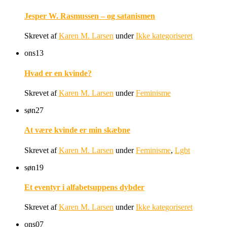
Jesper W. Rasmussen – og satanismen
Skrevet af
Karen M. Larsen
under
Ikke kategoriseret
ons
13
Hvad er en kvinde?
Skrevet af
Karen M. Larsen
under
Feminisme
søn
27
At være kvinde er min skæbne
Skrevet af
Karen M. Larsen
under
Feminisme
,
Lgbt
søn
19
Et eventyr i alfabetsuppens dybder
Skrevet af
Karen M. Larsen
under
Ikke kategoriseret
ons
07