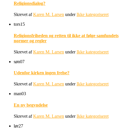
Religionsdialog?
Skrevet af
Karen M. Larsen
under
Ikke kategoriseret
tors
15
Religionsfriheden og retten til ikke at følge samfundets
normer og regler
Skrevet af
Karen M. Larsen
under
Ikke kategoriseret
søn
07
Udenfor kirken ingen frelse?
Skrevet af
Karen M. Larsen
under
Ikke kategoriseret
man
03
En ny begyndelse
Skrevet af
Karen M. Larsen
under
Ikke kategoriseret
lør
27