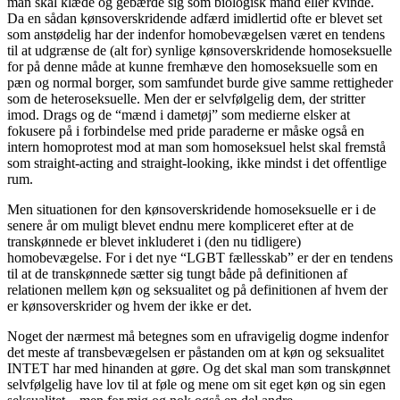
man skal klæde og gebærde sig som biologisk mand eller kvinde.
Da en sådan kønsoverskridende adfærd imidlertid ofte er blevet set
som anstødelig har der indenfor homobevægelsen været en tendens
til at udgrænse de (alt for) synlige kønsoverskridende homoseksuelle
for på denne måde at kunne fremhæve den homoseksuelle som en
pæn og normal borger, som samfundet burde give samme rettigheder
som de heteroseksuelle. Men der er selvfølgelig dem, der stritter
imod. Drags og de “mænd i dametøj” som medierne elsker at
fokusere på i forbindelse med pride paraderne er måske også en
intern homoprotest mod at man som homoseksuel helst skal fremstå
som straight-acting and straight-looking, ikke mindst i det offentlige
rum.
Men situationen for den kønsoverskridende homoseksuelle er i de
senere år om muligt blevet endnu mere kompliceret efter at de
transkønnede er blevet inkluderet i (den nu tidligere)
homobevægelse. For i det nye “LGBT fællesskab” er der en tendens
til at de transkønnede sætter sig tungt både på definitionen af
relationen mellem køn og seksualitet og på definitionen af hvem der
er kønsoverskrider og hvem der ikke er det.
Noget der nærmest må betegnes som en ufravigelig dogme indenfor
det meste af transbevægelsen er påstanden om at køn og seksualitet
INTET har med hinanden at gøre. Og det skal man som transkønnet
selvfølgelig have lov til at føle og mene om sit eget køn og sin egen