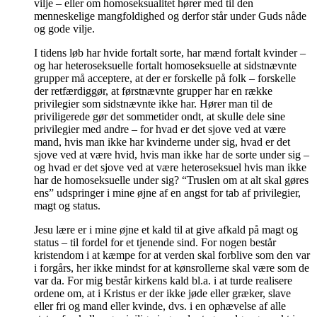
vilje – eller om homoseksualitet hører med til den
menneskelige mangfoldighed og derfor står under Guds nåde
og gode vilje.
I tidens løb har hvide fortalt sorte, har mænd fortalt kvinder –
og har heteroseksuelle fortalt homoseksuelle at sidstnævnte
grupper må acceptere, at der er forskelle på folk – forskelle
der retfærdiggør, at førstnævnte grupper har en række
privilegier som sidstnævnte ikke har. Hører man til de
priviligerede gør det sommetider ondt, at skulle dele sine
privilegier med andre – for hvad er det sjove ved at være
mand, hvis man ikke har kvinderne under sig, hvad er det
sjove ved at være hvid, hvis man ikke har de sorte under sig –
og hvad er det sjove ved at være heteroseksuel hvis man ikke
har de homoseksuelle under sig? “Truslen om at alt skal gøres
ens” udspringer i mine øjne af en angst for tab af privilegier,
magt og status.
Jesu lære er i mine øjne et kald til at give afkald på magt og
status – til fordel for et tjenende sind. For nogen består
kristendom i at kæmpe for at verden skal forblive som den var
i forgårs, her ikke mindst for at kønsrollerne skal være som de
var da. For mig består kirkens kald bl.a. i at turde realisere
ordene om, at i Kristus er der ikke jøde eller græker, slave
eller fri og mand eller kvinde, dvs. i en ophævelse af alle