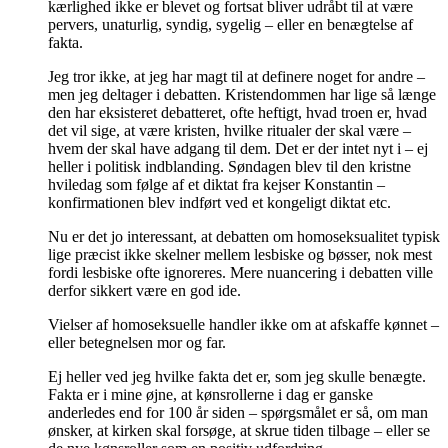
kærlighed ikke er blevet og fortsat bliver udråbt til at være
pervers, unaturlig, syndig, sygelig – eller en benægtelse af
fakta.
Jeg tror ikke, at jeg har magt til at definere noget for andre –
men jeg deltager i debatten. Kristendommen har lige så længe
den har eksisteret debatteret, ofte heftigt, hvad troen er, hvad
det vil sige, at være kristen, hvilke ritualer der skal være –
hvem der skal have adgang til dem. Det er der intet nyt i – ej
heller i politisk indblanding. Søndagen blev til den kristne
hviledag som følge af et diktat fra kejser Konstantin –
konfirmationen blev indført ved et kongeligt diktat etc.
Nu er det jo interessant, at debatten om homoseksualitet typisk
lige præcist ikke skelner mellem lesbiske og bøsser, nok mest
fordi lesbiske ofte ignoreres. Mere nuancering i debatten ville
derfor sikkert være en god ide.
Vielser af homoseksuelle handler ikke om at afskaffe kønnet –
eller betegnelsen mor og far.
Ej heller ved jeg hvilke fakta det er, som jeg skulle benægte.
Fakta er i mine øjne, at kønsrollerne i dag er ganske
anderledes end for 100 år siden – spørgsmålet er så, om man
ønsker, at kirken skal forsøge, at skrue tiden tilbage – eller se