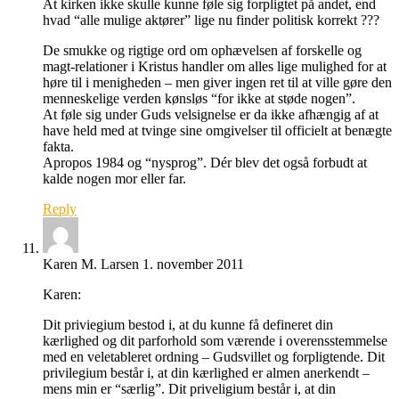
At kirken ikke skulle kunne føle sig forpligtet på andet, end
hvad “alle mulige aktører” lige nu finder politisk korrekt ???
De smukke og rigtige ord om ophævelsen af forskelle og
magt-relationer i Kristus handler om alles lige mulighed for at
høre til i menigheden – men giver ingen ret til at ville gøre den
menneskelige verden kønsløs “for ikke at støde nogen”.
At føle sig under Guds velsignelse er da ikke afhængig af at
have held med at tvinge sine omgivelser til officielt at benægte
fakta.
Apropos 1984 og “nysprog”. Dér blev det også forbudt at
kalde nogen mor eller far.
Reply
Karen M. Larsen
1. november 2011
Karen:
Dit priviegium bestod i, at du kunne få defineret din
kærlighed og dit parforhold som værende i overensstemmelse
med en veletableret ordning – Gudsvillet og forpligtende. Dit
privilegium består i, at din kærlighed er almen anerkendt –
mens min er “særlig”. Dit priveligium består i, at din