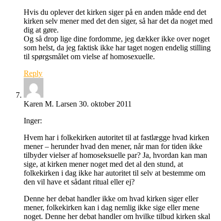
Hvis du oplever det kirken siger på en anden måde end det
kirken selv mener med det den siger, så har det da noget med
dig at gøre.
Og så drop lige dine fordomme, jeg dækker ikke over noget
som helst, da jeg faktisk ikke har taget nogen endelig stilling
til spørgsmålet om vielse af homosexuelle.
Reply
Karen M. Larsen
30. oktober 2011
Inger:
Hvem har i folkekirken autoritet til at fastlægge hvad kirken
mener – herunder hvad den mener, når man for tiden ikke
tilbyder vielser af homoseksuelle par? Ja, hvordan kan man
sige, at kirken mener noget med det al den stund, at
folkekirken i dag ikke har autoritet til selv at bestemme om
den vil have et sådant ritual eller ej?
Denne her debat handler ikke om hvad kirken siger eller
mener, folkekirken kan i dag nemlig ikke sige eller mene
noget. Denne her debat handler om hvilke tilbud kirken skal