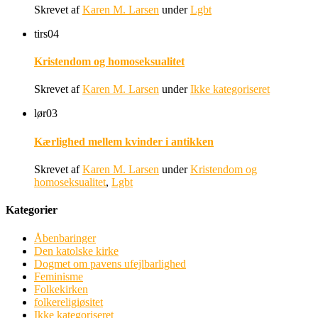
Skrevet af
Karen M. Larsen
under
Lgbt
tirs
04
Kristendom og homoseksualitet
Skrevet af
Karen M. Larsen
under
Ikke kategoriseret
lør
03
Kærlighed mellem kvinder i antikken
Skrevet af
Karen M. Larsen
under
Kristendom og
homoseksualitet
,
Lgbt
Kategorier
Åbenbaringer
Den katolske kirke
Dogmet om pavens ufejlbarlighed
Feminisme
Folkekirken
folkereligiøsitet
Ikke kategoriseret