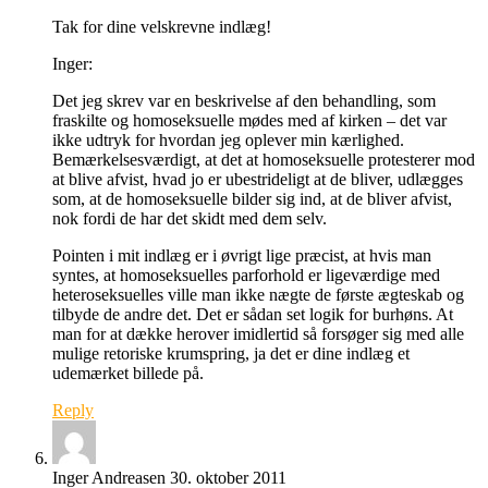
Tak for dine velskrevne indlæg!
Inger:
Det jeg skrev var en beskrivelse af den behandling, som
fraskilte og homoseksuelle mødes med af kirken – det var
ikke udtryk for hvordan jeg oplever min kærlighed.
Bemærkelsesværdigt, at det at homoseksuelle protesterer mod
at blive afvist, hvad jo er ubestrideligt at de bliver, udlægges
som, at de homoseksuelle bilder sig ind, at de bliver afvist,
nok fordi de har det skidt med dem selv.
Pointen i mit indlæg er i øvrigt lige præcist, at hvis man
syntes, at homoseksuelles parforhold er ligeværdige med
heteroseksuelles ville man ikke nægte de første ægteskab og
tilbyde de andre det. Det er sådan set logik for burhøns. At
man for at dække herover imidlertid så forsøger sig med alle
mulige retoriske krumspring, ja det er dine indlæg et
udemærket billede på.
Reply
Inger Andreasen
30. oktober 2011