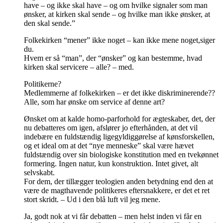
have – og ikke skal have – og om hvilke signaler som man
ønsker, at kirken skal sende – og hvilke man ikke ønsker, at
den skal sende.”
Folkekirken “mener” ikke noget – kan ikke mene noget,siger
du.
Hvem er så “man”, der “ønsker” og kan bestemme, hvad
kirken skal servicere – alle? – med.
Politikerne?
Medlemmerne af folkekirken – er det ikke diskriminerende??
Alle, som har ønske om service af denne art?
Ønsket om at kalde homo-parforhold for ægteskaber, det, der
nu debatteres om igen, afslører jo efterhånden, at det vil
indebære en fuldstændig ligegyldiggørelse af kønsforskellen,
og et ideal om at det “nye menneske” skal være hævet
fuldstændig over sin biologiske konstitution med en tvekønnet
formering. Ingen natur, kun konstruktion. Intet givet, alt
selvskabt.
For dem, der tillægger teologien anden betydning end den at
være de magthavende politikeres eftersnakkere, er det et ret
stort skridt. – Ud i den blå luft vil jeg mene.
Ja, godt nok at vi får debatten – men helst inden vi får en