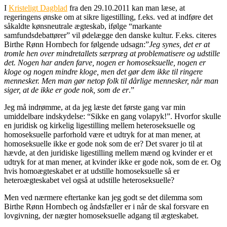
I
Kristeligt Dagblad
fra den 29.10.2011 kan man læse, at
regeringens ønske om at sikre ligestilling, f.eks. ved at indføre det
såkaldte kønsneutrale ægteskab, ifølge “markante
samfundsdebattører” vil ødelægge den danske kultur. F.eks. citeres
Birthe Rønn Hornbech for følgende udsagn:”
Jeg synes, det er at
tromle hen over mindretallets særpræg at problematisere og udstille
det. Nogen har anden farve, nogen er homoseksuelle, nogen er
kloge og nogen mindre kloge, men det gør dem ikke til ringere
mennesker. Men man gør netop folk til dårlige mennesker, når man
siger, at de ikke er gode nok, som de er
.”
Jeg må indrømme, at da jeg læste det første gang var min
umiddelbare indskydelse: “Sikke en gang volapyk!”. Hvorfor skulle
en juridisk og kirkelig ligestilling mellem heteroseksuelle og
homoseksuelle parforhold være et udtryk for at man mener, at
homoseksuelle ikke er gode nok som de er? Det svarer jo til at
hævde, at den juridiske ligestilling mellem mænd og kvinder er et
udtryk for at man mener, at kvinder ikke er gode nok, som de er. Og
hvis homoægteskabet er at udstille homoseksuelle så er
heteroægteskabet vel også at udstille heteroseksuelle?
Men ved nærmere eftertanke kan jeg godt se det dilemma som
Birthe Rønn Hornbech og åndsfæller er i når de skal forsvare en
lovgivning, der nægter homoseksuelle adgang til ægteskabet.