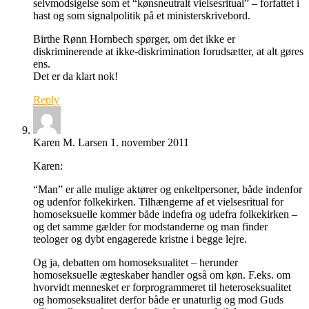
selvmodsigelse som et “kønsneutralt vielsesritual” – forfattet i
hast og som signalpolitik på et ministerskrivebord.
Birthe Rønn Hornbech spørger, om det ikke er
diskriminerende at ikke-diskrimination forudsætter, at alt gøres
ens.
Det er da klart nok!
Reply
Karen M. Larsen
1. november 2011
Karen:
“Man” er alle mulige aktører og enkeltpersoner, både indenfor
og udenfor folkekirken. Tilhængerne af et vielsesritual for
homoseksuelle kommer både indefra og udefra folkekirken –
og det samme gælder for modstanderne og man finder
teologer og dybt engagerede kristne i begge lejre.
Og ja, debatten om homoseksualitet – herunder
homoseksuelle ægteskaber handler også om køn. F.eks. om
hvorvidt mennesket er forprogrammeret til heteroseksualitet
og homoseksualitet derfor både er unaturlig og mod Guds