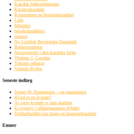
Katolsk folkereligiøsitet
Klosterskandale
Kristendom og homoseksualitet
Lgbt
Mirakler
neoskolastikken
nonner
Ny Lesbisk Bevægelse Danmark
Religionsdebat
Sexovergreb i den katolske kirke
Thomas J. Csordas
Toksisk religion
Vassula Ryden
Seneste indlæg
Jesper W. Rasmussen – og satanismen
Hvad er en kvinde?
At være kvinde er min skæbne
Et eventyr i alfabetsuppens dybder
Dobbeltspillet om islam og homoseksualitet
Emner