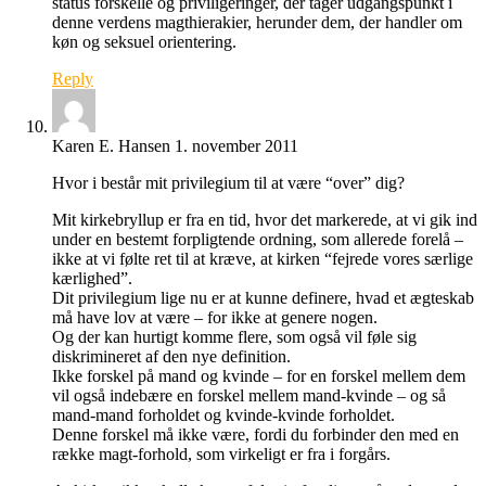
status forskelle og priviligeringer, der tager udgangspunkt i
denne verdens magthierakier, herunder dem, der handler om
køn og seksuel orientering.
Reply
Karen E. Hansen
1. november 2011
Hvor i består mit privilegium til at være “over” dig?
Mit kirkebryllup er fra en tid, hvor det markerede, at vi gik ind
under en bestemt forpligtende ordning, som allerede forelå –
ikke at vi følte ret til at kræve, at kirken “fejrede vores særlige
kærlighed”.
Dit privilegium lige nu er at kunne definere, hvad et ægteskab
må have lov at være – for ikke at genere nogen.
Og der kan hurtigt komme flere, som også vil føle sig
diskrimineret af den nye definition.
Ikke forskel på mand og kvinde – for en forskel mellem dem
vil også indebære en forskel mellem mand-kvinde – og så
mand-mand forholdet og kvinde-kvinde forholdet.
Denne forskel må ikke være, fordi du forbinder den med en
række magt-forhold, som virkeligt er fra i forgårs.