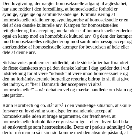
Den lovgivning, der nægter homoseksuelle adgang til ægteskabet,
har sine rødder i den forestilling, at homoseksuelle forhold er
syndige, sygelige og samfundsskadelige. Kriminalisering af
homoseksuelle relationer og sygeliggørelse af homoseksuelle er en
del af den danske kulturelle arv. Kampen for homoseksuelles
rettigheder og for accept og anerkendelse af homoseksuelle er derfor
også en kamp mod en homofobisk kulturel arv. Og dem der kæmper
mod homoseksuelles rettigheder og mod samfundsmæssig accept og
anerkendelse af homoseksuelle kæmper for bevarelsen af hele eller
dele af denne arv.
Sidstnævntes problem er imidlertid, at de sidste årtier har forandret
de fleste danskeres syn på den danske kultur. I dag gælder det i vid
udstrækning for at være ”udansk” at være imod homoseksuelle og
den nu forhåndsværende borgerlige regering bidrog jo sit til at give
det indtryk, at ”her i Danmark der accepterer vi altså
homoseksuelle!” – når debatten vel og mærke handlede om islam og
integration.
Rønn Hornbech og co. står altså i den vanskelige situation, at skulle
forsvare en lovgivning som afspejler manglende accept af
homoseksuelle uden at bruge argumenter, der fremhæver, at
homoseksuelle forhold ikke er ønskværdige – eller i hvert fald ikke
så ønskværdige som heteroseksuelle. Dette er i praksis udmuligt! Og
derfor må man jo så i sin nød komme med den absurde påstand, at