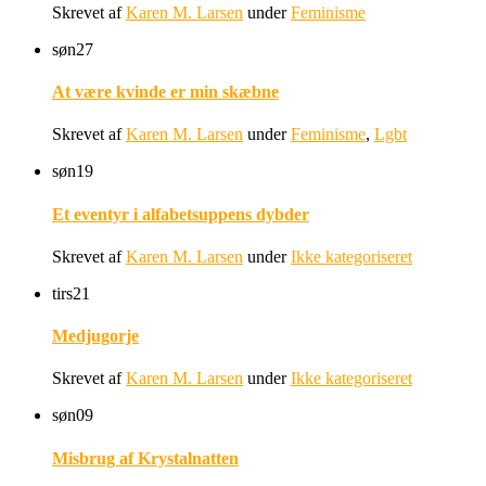
Skrevet af
Karen M. Larsen
under
Feminisme
søn
27
At være kvinde er min skæbne
Skrevet af
Karen M. Larsen
under
Feminisme
,
Lgbt
søn
19
Et eventyr i alfabetsuppens dybder
Skrevet af
Karen M. Larsen
under
Ikke kategoriseret
tirs
21
Medjugorje
Skrevet af
Karen M. Larsen
under
Ikke kategoriseret
søn
09
Misbrug af Krystalnatten