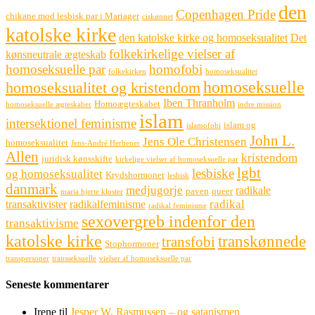
den
Copenhagen Pride
chikane mod lesbisk par i Mariager
ciskønnet
katolske kirke
den katolske kirke og homoseksualitet
Det
folkekirkelige vielser af
kønsneutrale ægteskab
homoseksuelle par
homofobi
folkekirken
homoseksualitet
homoseksuelle
homoseksualitet og kristendom
Iben Thranholm
Homoægteskabet
homoseksuelle ægteskaber
indre mission
islam
intersektionel feminisme
islam og
islamofobi
John L.
Jens Ole Christensen
homoseksualitet
Jens-André Herbener
Allen
kristendom
juridisk kønsskifte
kirkelige vielser af homoseksuelle par
lgbt
lesbiske
og homoseksualitet
Krydshormoner
lesbisk
danmark
medjugorje
radikale
paven
queer
maria hjerte kloster
radikal
transaktivister
radikalfeminisme
radikal feminisme
sexovergreb indenfor den
transaktivisme
katolske kirke
transkønnede
transfobi
Stophormoner
transpersoner
transseksuelle
vielser af homoseksuelle par
Seneste kommentarer
Irene
til
Jesper W. Rasmussen – og satanismen