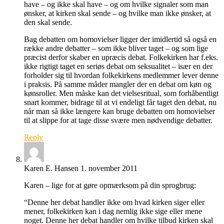
have – og ikke skal have – og om hvilke signaler som man
ønsker, at kirken skal sende – og hvilke man ikke ønsker, at
den skal sende.
Bag debatten om homovielser ligger der imidlertid så også en
række andre debatter – som ikke bliver taget – og som lige
præcist derfor skaber en upræcis debat. Folkekirken har f.eks.
ikke rigtigt taget en seriøs debat om seksualitet – især en der
forholder sig til hvordan folkekirkens medlemmer lever denne
i praksis. På samme måder mangler der en debat om køn og
kønsroller. Men måske kan det vielsesritual, som forhåbentligt
snart kommer, bidrage til at vi endeligt får taget den debat, nu
når man så ikke længere kan bruge debatten om homovielser
til at slippe for at tage disse svære men nødvendige debatter.
Reply
Karen E. Hansen
1. november 2011
Karen – lige for at gøre opmærksom på din sprogbrug:
“Denne her debat handler ikke om hvad kirken siger eller
mener, folkekirken kan i dag nemlig ikke sige eller mene
noget. Denne her debat handler om hvilke tilbud kirken skal