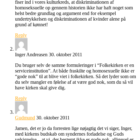
fiser ind i vores kulturkreds, at diskriminationen af
homoseksuelle op gennem historien ikke har haft noget som
helst bedre grundlag og argument end for eksempel
undertrykkelsen og diskriminationen af kvinder alene på
grund af kønnet!
Reply
Inger Andreasen
30. oktober 2011
Du bruger selv de samme formuleringer i “Folkekirken er en
serviceinstitution”. At både fraskilte og homosexuelle ikke er
“gode nok” til at blive viet i folkekirken. Så det lyder som om
du selv mangler en følelse af at være god nok, som du så vil
have kirken skal give dig.
Reply
Gudmund
30. oktober 2011
Jamen, det er jo da forresten lige nøjagtig det vi siger, Inger,
med kirkens budskab om syndernes forladelse og Guds
velsignelse – at vi, der bestemt ikke er gode nok, alligevel er