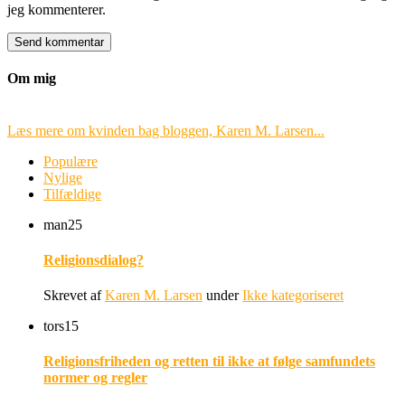
jeg kommenterer.
Om mig
Læs mere om kvinden bag bloggen, Karen M. Larsen...
Populære
Nylige
Tilfældige
man
25
Religionsdialog?
Skrevet af
Karen M. Larsen
under
Ikke kategoriseret
tors
15
Religionsfriheden og retten til ikke at følge samfundets
normer og regler