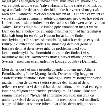
meget plads til angreb på indvandrere, muslimer etc. måske nok
være rigtigt, at digte som Yahya Hassans kunne starte en kritisk og
også nedladende debat som der hidtil ikke har været så meget af.
Men her i Danmark, hvor der siden midten af 1990’erne er væltet en
verbal shitstorm af tsunami-agtige dimensioner ned over hovedet på
landets muslimske mindretal, er det sådan set lidt svært at se hvordan
Yahya Hassans digte skulle kunne gøre situationen meget værre.
Dem der har et behov for at lægge muslimer for had har tydeligvis
ikke haft brug for en Yahya Hassan for at kunne finde
undskyldninger for deres islamofobi. Ja, faktisk er det jo et typisk
kritikpunkt rettet mod landets muslimer, og dem der gerne vil
forsvare dem, at de er tavse mht. de problemer med vold,
kvindeundertrykkelse, homofobi etc. som der findes i visse
muslimske miljøer. Tavshedens strategi virker måske (endnu) i
Sverige – men den er alt andet lige kontraproduktiv i Danmark.
Men der er også et mere grundlæggende problem med Athena
Farrokhzads og Lene Myongs kritik. De ser nemlig begge to at
“sortes” kritik af andre “sorte” kan og vil blive misbrugt af diverse
racister – men de bliver så også stående der. Ingen af de to
reflekterer over, at vi dermed har den situation, at kritik af ens egen
kultur og religion er et “hvidt” privilegium. At “sorte” ikke har
samme frihed som “hvide” til at fortælle om vold, misbrug og
undertrykkelse i deres egen kultur – at mennesker med muslimsk
baggrund ikke har samme frihed til at afsky deres religion som