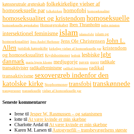
folkekirkelige vielser af
kønsneutrale ægteskab
homoseksuelle par
homofobi
folkekirken
homoseksualitet
homoseksuelle
homoseksualitet og kristendom
Iben Thranholm
Homoægteskabet
homoseksuelle ægteskaber
indre mission
islam
intersektionel feminisme
islam og
islamofobi
John L.
Jens Ole Christensen
homoseksualitet
Jens-André Herbener
Allen
kristendom
juridisk kønsskifte
kirkelige vielser af homoseksuelle par
lgbt
lesbiske
og homoseksualitet
Krydshormoner
lesbisk
danmark
medjugorje
radikale
paven
queer
maria hjerte kloster
radikal
transaktivister
radikalfeminisme
radikal feminisme
sexovergreb indenfor den
transaktivisme
katolske kirke
transkønnede
transfobi
Stophormoner
transpersoner
transseksuelle
vielser af homoseksuelle par
Seneste kommentarer
Irene
til
Jesper W. Rasmussen – og satanismen
lotte
til
At være kvinde er min skæbne
Charlotte Ardal
til
At være kvinde er min skæbne
Karen M. Larsen
til
Autogynefili – transbevægelsens største