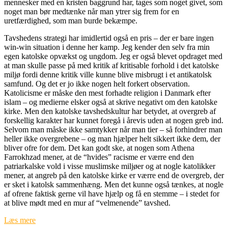
mennesker med en kristen baggrund har, tages som noget givet, som
noget man bør medtænke når man ytrer sig frem for en
uretfærdighed, som man burde bekæmpe.
Tavshedens strategi har imidlertid også en pris – der er bare ingen
win-win situation i denne her kamp. Jeg kender den selv fra min
egen katolske opvækst og ungdom. Jeg er også blevet opdraget med
at man skulle passe på med kritik af kritisable forhold i det katolske
miljø fordi denne kritik ville kunne blive misbrugt i et antikatolsk
samfund. Og det er jo ikke nogen helt forkert observation.
Katolicisme er måske den mest forhadte religion i Danmark efter
islam – og medierne elsker også at skrive negativt om den katolske
kirke. Men den katolske tavshedskultur har betydet, at overgreb af
forskellig karakter har kunnet foregå i årevis uden at nogen greb ind.
Selvom man måske ikke samtykker når man tier – så forhindrer man
heller ikke overgrebene – og man hjælper helt sikkert ikke dem, der
bliver ofre for dem. Det kan godt ske, at nogen som Athena
Farrokhzad mener, at de “hvides” racisme er værre end den
patriarkalske vold i visse muslimske miljøer og at nogle katolikker
mener, at angreb på den katolske kirke er værre end de overgreb, der
er sket i katolsk sammenhæng. Men det kunne også tænkes, at nogle
af ofrene faktisk gerne vil have hjælp og få en stemme – i stedet for
at blive mødt med en mur af “velmenende” tavshed.
Læs mere