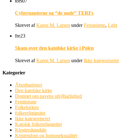
tors
07
Cybernauterne og “de onde” TERFs
Skrevet af
Karen M. Larsen
under
Feminisme
,
Lgbt
fre
23
Skam over den katolske kirke i Polen
Skrevet af
Karen M. Larsen
under
Ikke kategoriseret
Kategorier
Åbenbaringer
Den katolske kirke
Dogmet om pavens ufejlbarlighed
Feminisme
Folkekirken
folkereligiøsitet
Ikke kategoriseret
Katolsk folkereligiøsitet
Klosterskandale
Kristendom og homoseksualitet