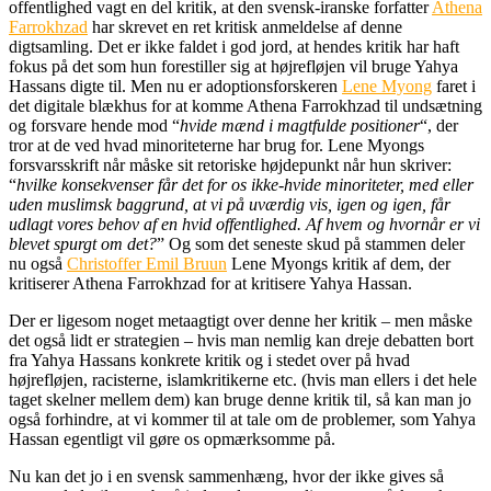
offentlighed vagt en del kritik, at den svensk-iranske forfatter
Athena
Farrokhzad
har skrevet en ret kritisk anmeldelse af denne
digtsamling. Det er ikke faldet i god jord, at hendes kritik har haft
fokus på det som hun forestiller sig at højrefløjen vil bruge Yahya
Hassans digte til. Men nu er adoptionsforskeren
Lene Myong
faret i
det digitale blækhus for at komme Athena Farrokhzad til undsætning
og forsvare hende mod “
hvide mænd i magtfulde positioner
“, der
tror at de ved hvad minoriteterne har brug for. Lene Myongs
forsvarsskrift når måske sit retoriske højdepunkt når hun skriver:
“
hvilke konsekvenser får det for os ikke-hvide minoriteter, med eller
uden muslimsk baggrund, at vi på uværdig vis, igen og igen, får
udlagt vores behov af en hvid offentlighed. Af hvem og hvornår er vi
blevet spurgt om det?
” Og som det seneste skud på stammen deler
nu også
Christoffer Emil Bruun
Lene Myongs kritik af dem, der
kritiserer Athena Farrokhzad for at kritisere Yahya Hassan.
Der er ligesom noget metaagtigt over denne her kritik – men måske
det også lidt er strategien – hvis man nemlig kan dreje debatten bort
fra Yahya Hassans konkrete kritik og i stedet over på hvad
højrefløjen, racisterne, islamkritikerne etc. (hvis man ellers i det hele
taget skelner mellem dem) kan bruge denne kritik til, så kan man jo
også forhindre, at vi kommer til at tale om de problemer, som Yahya
Hassan egentligt vil gøre os opmærksomme på.
Nu kan det jo i en svensk sammenhæng, hvor der ikke gives så