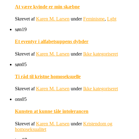
At være kvinde er min skæbne
Skrevet af
Karen M. Larsen
under
Feminisme
,
Lgbt
søn
19
Et eventyr i alfabetsuppens dybder
Skrevet af
Karen M. Larsen
under
Ikke kategoriseret
søn
05
Ti råd til kristne homoseksuelle
Skrevet af
Karen M. Larsen
under
Ikke kategoriseret
ons
05
Kunsten at kunne tåle intolerancen
Skrevet af
Karen M. Larsen
under
Kristendom og
homoseksualitet