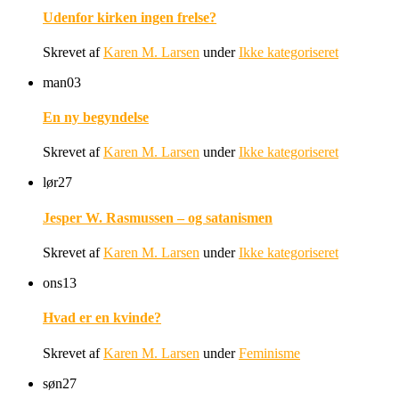
Udenfor kirken ingen frelse?
Skrevet af
Karen M. Larsen
under
Ikke kategoriseret
man
03
En ny begyndelse
Skrevet af
Karen M. Larsen
under
Ikke kategoriseret
lør
27
Jesper W. Rasmussen – og satanismen
Skrevet af
Karen M. Larsen
under
Ikke kategoriseret
ons
13
Hvad er en kvinde?
Skrevet af
Karen M. Larsen
under
Feminisme
søn
27