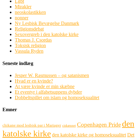
Lgbt
Mirakler
neoskolastikken
nonner
Ny Lesbisk Bevægelse Danmark
Religionsdebat
Sexovergreb i den katolske kirke
Thomas J. Csordas
Toksisk religion
Vassula Ryden
Seneste indlæg
Jesper W. Rasmussen – og satanismen
Hvad er en kvinde?
At være kvinde er min skæbne
Et eventyr i alfabetsuppens dybder
Dobbeltspillet om islam og homoseksualitet
Emner
den
Copenhagen Pride
chikane mod lesbisk par i Mariager
ciskønnet
katolske kirke
den katolske kirke og homoseksualitet
Det