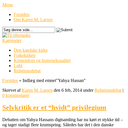
Menu
Forsiden
Om Karen M. Larsen
Kategorier
Den katolske kirke
Folkekirken
Kristendom og homoseksualitet
Lgbt
Religionsdebat
Forsiden
»
Indlæg med emnet
"
Yahya Hassan"
Skrevet af
Karen M. Larsen
den 6 feb, 2014 under
Religionsdebat
|
0 kommentarer
Selvkritik er et “hvidt” privilegium
Debatten om Yahya Hassans digtsamling har nu kørt et stykke tid –
og tager stadigt flere krumspring. Således har det i den danske