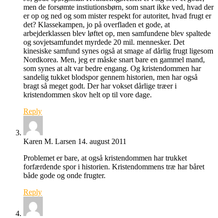
men de forsømte instiutionsbørn, som snart ikke ved, hvad der
er op og ned og som mister respekt for autoritet, hvad frugt er
det? Klassekampen, jo på overfladen et gode, at
arbejderklassen blev løftet op, men samfundene blev spaltede
og sovjetsamfundet myrdede 20 mil. mennesker. Det
kinesiske samfund synes også at smage af dårlig frugt ligesom
Nordkorea. Men, jeg er måske snart bare en gammel mand,
som synes at alt var bedre engang. Og kristendommen har
sandelig tukket blodspor gennem historien, men har også
bragt så meget godt. Der har vokset dårlige træer i
kristendommen skov helt op til vore dage.
Reply
Karen M. Larsen
14. august 2011
Problemet er bare, at også kristendommen har trukket
forfærdende spor i historien. Kristendommens træ har båret
både gode og onde frugter.
Reply