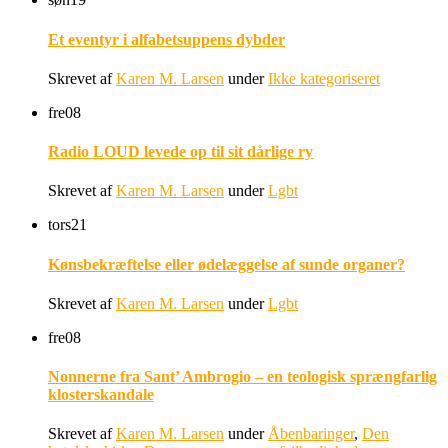
Et eventyr i alfabetsuppens dybder
Skrevet af
Karen M. Larsen
under
Ikke kategoriseret
fre
08
Radio LOUD levede op til sit dårlige ry
Skrevet af
Karen M. Larsen
under
Lgbt
tors
21
Kønsbekræftelse eller ødelæggelse af sunde organer?
Skrevet af
Karen M. Larsen
under
Lgbt
fre
08
Nonnerne fra Sant’ Ambrogio – en teologisk sprængfarlig
klosterskandale
Skrevet af
Karen M. Larsen
under
Åbenbaringer
,
Den