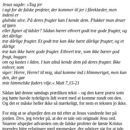
Jesus sagde: »Tag jer
i agt for de falske profeter, der kommer til jer i fåreklæder, men
indeni er
glubske ulve. På deres frugter kan I kende dem. Plukker man druer
af tjørn
eller figner af tidsler? Sådan bærer ethvert godt træ gode frugter, og
det dårlige
træ dårlige frugter. Et godt træ kan ikke bære dårlige frugter, og et
dårligt
træ kan ikke bære gode frugter. Ethvert træ, som ikke bærer god
frugt, hugges
om og kastes i ilden. I kan altså kende dem på deres frugter. Ikke
enhver, som
siger: Herre, Herre! til mig, skal komme ind i Himmeriget, men kun
den, der gør
min himmelske faders vilje.«
Matt 7,15-21
Sådan lød denne søndags prædiken tekst – og den kære præst som
jeg hørte havde tydeligvis lidt svært med at komme rundt om den.
Og det er måske heller ikke så mærkeligt, for nem er teksten jo ikke.
For mig at se afspejler den en tid efter at Jesus vandrede her på
jorden. Dvs. jeg tvivler på, at der er tale om originale Jesu ord.
Snarere afspejler advarslen om de falske profeter de første Kristus
troendes bitre erfaringer med mennesker, der udgiver sig for at tale