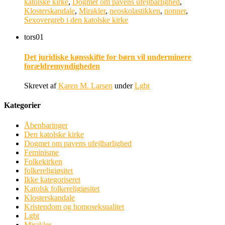
katolske kirke
,
Dogmet om pavens ufejlbarlighed
,
Klosterskandale
,
Mirakler
,
neoskolastikken
,
nonner
,
Sexovergreb i den katolske kirke
tors
01
Det juridiske kønsskifte for børn vil underminere
forældremyndigheden
Skrevet af
Karen M. Larsen
under
Lgbt
Kategorier
Åbenbaringer
Den katolske kirke
Dogmet om pavens ufejlbarlighed
Feminisme
Folkekirken
folkereligiøsitet
Ikke kategoriseret
Katolsk folkereligiøsitet
Klosterskandale
Kristendom og homoseksualitet
Lgbt
Mirakler