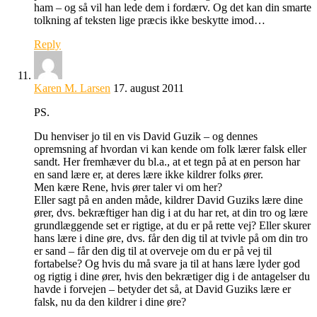
ham – og så vil han lede dem i fordærv. Og det kan din smarte
tolkning af teksten lige præcis ikke beskytte imod…
Reply
Karen M. Larsen
17. august 2011
PS.
Du henviser jo til en vis David Guzik – og dennes
opremsning af hvordan vi kan kende om folk lærer falsk eller
sandt. Her fremhæver du bl.a., at et tegn på at en person har
en sand lære er, at deres lære ikke kildrer folks ører.
Men kære Rene, hvis ører taler vi om her?
Eller sagt på en anden måde, kildrer David Guziks lære dine
ører, dvs. bekræftiger han dig i at du har ret, at din tro og lære
grundlæggende set er rigtige, at du er på rette vej? Eller skurer
hans lære i dine øre, dvs. får den dig til at tvivle på om din tro
er sand – får den dig til at overveje om du er på vej til
fortabelse? Og hvis du må svare ja til at hans lære lyder god
og rigtig i dine ører, hvis den bekrætiger dig i de antagelser du
havde i forvejen – betyder det så, at David Guziks lære er
falsk, nu da den kildrer i dine øre?