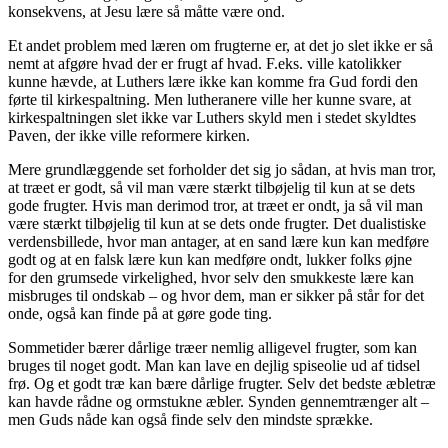
konsekvens, at Jesu lære så måtte være ond.
Et andet problem med læren om frugterne er, at det jo slet ikke er så
nemt at afgøre hvad der er frugt af hvad. F.eks. ville katolikker
kunne hævde, at Luthers lære ikke kan komme fra Gud fordi den
førte til kirkespaltning. Men lutheranere ville her kunne svare, at
kirkespaltningen slet ikke var Luthers skyld men i stedet skyldtes
Paven, der ikke ville reformere kirken.
Mere grundlæggende set forholder det sig jo sådan, at hvis man tror,
at træet er godt, så vil man være stærkt tilbøjelig til kun at se dets
gode frugter. Hvis man derimod tror, at træet er ondt, ja så vil man
være stærkt tilbøjelig til kun at se dets onde frugter. Det dualistiske
verdensbillede, hvor man antager, at en sand lære kun kan medføre
godt og at en falsk lære kun kan medføre ondt, lukker folks øjne
for den grumsede virkelighed, hvor selv den smukkeste lære kan
misbruges til ondskab – og hvor dem, man er sikker på står for det
onde, også kan finde på at gøre gode ting.
Sommetider bærer dårlige træer nemlig alligevel frugter, som kan
bruges til noget godt. Man kan lave en dejlig spiseolie ud af tidsel
frø. Og et godt træ kan bære dårlige frugter. Selv det bedste æbletræ
kan havde rådne og ormstukne æbler. Synden gennemtrænger alt –
men Guds nåde kan også finde selv den mindste sprække.