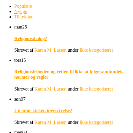
Populære
Nylige
Tilfældige
man
25
Religionsdialog?
Skrevet af
Karen M. Larsen
under
Ikke kategoriseret
tors
15
Religionsfriheden og retten til ikke at følge samfundets
normer og regler
Skrevet af
Karen M. Larsen
under
Ikke kategoriseret
søn
07
Udenfor kirken ingen frelse?
Skrevet af
Karen M. Larsen
under
Ikke kategoriseret
man
03