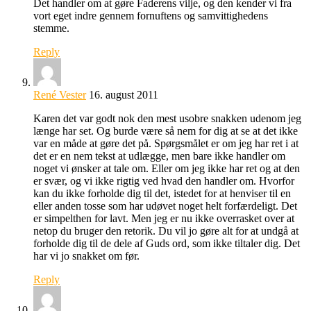
Det handler om at gøre Faderens vilje, og den kender vi fra
vort eget indre gennem fornuftens og samvittighedens
stemme.
Reply
René Vester
16. august 2011
Karen det var godt nok den mest usobre snakken udenom jeg
længe har set. Og burde være så nem for dig at se at det ikke
var en måde at gøre det på. Spørgsmålet er om jeg har ret i at
det er en nem tekst at udlægge, men bare ikke handler om
noget vi ønsker at tale om. Eller om jeg ikke har ret og at den
er svær, og vi ikke rigtig ved hvad den handler om. Hvorfor
kan du ikke forholde dig til det, istedet for at henviser til en
eller anden tosse som har udøvet noget helt forfærdeligt. Det
er simpelthen for lavt. Men jeg er nu ikke overrasket over at
netop du bruger den retorik. Du vil jo gøre alt for at undgå at
forholde dig til de dele af Guds ord, som ikke tiltaler dig. Det
har vi jo snakket om før.
Reply