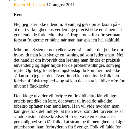
Karen M. Larsen
17. august 2011
Rene:
Nej, jeg taler ikke udenom. Hvad jeg gør opmærksom på er,
at det i virkelighedens verden lige præcist ikke er så nemt at
genkende de forklædte ulve på frugterne – for ofte ser man
først at frugterne er rådne når man har spist en hel skålfuld.
Mht. om teksten er nem eller svær, så handler det jo ikke om
hvorvidt man kan slynge en løsning ud som lyder smart. Nej,
det handler om hvorvidt den løsning man finder er praktisk
anvendelig og tager højde for de problemstillinger, som jeg
rejste. Og det gør det løsningsforslag du kommer med ikke
sådan som jeg ser det. Tvært imod kan den hylde folk i en
følelse af falsk tryghed – og så kan de ekstra let blive ofre for
ulvene i fåreklæder.
Den kloge ulv, der vil forføre en flok bibeltro får, vil lige
præcis prædike en lære, der svarer til hvad de såkaldte
bibeltro opfatter som sand lære. Han vil vide hvordan man
kan give folk det indtryk, at man lever som det forvendtes af
sande kristne i disse kredse. Han vil være en karismatisk
personlighed som får folk til at strømme til menigheden. Lige
præcist som ham forbryderen fra Sverige. Folk vil falde for