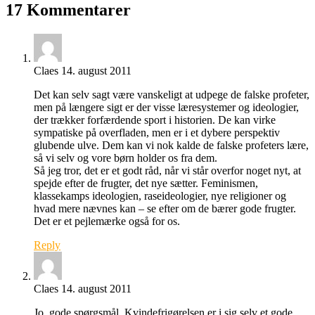
17 Kommentarer
Claes
14. august 2011
Det kan selv sagt være vanskeligt at udpege de falske profeter,
men på længere sigt er der visse læresystemer og ideologier,
der trækker forfærdende sport i historien. De kan virke
sympatiske på overfladen, men er i et dybere perspektiv
glubende ulve. Dem kan vi nok kalde de falske profeters lære,
så vi selv og vore børn holder os fra dem.
Så jeg tror, det er et godt råd, når vi står overfor noget nyt, at
spejde efter de frugter, det nye sætter. Feminismen,
klassekamps ideologien, raseideologier, nye religioner og
hvad mere nævnes kan – se efter om de bærer gode frugter.
Det er et pejlemærke også for os.
Reply
Claes
14. august 2011
Jo, gode spørgsmål. Kvindefrigørelsen er i sig selv et gode,