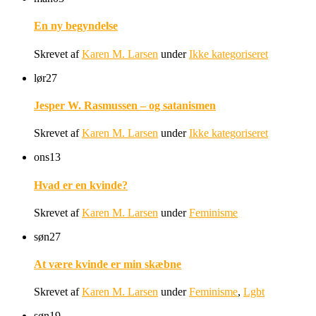
En ny begyndelse
Skrevet af
Karen M. Larsen
under
Ikke kategoriseret
lør
27
Jesper W. Rasmussen – og satanismen
Skrevet af
Karen M. Larsen
under
Ikke kategoriseret
ons
13
Hvad er en kvinde?
Skrevet af
Karen M. Larsen
under
Feminisme
søn
27
At være kvinde er min skæbne
Skrevet af
Karen M. Larsen
under
Feminisme
,
Lgbt
søn
19