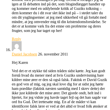
igen at få debatten ind på det, som blogindlægget handler op
og kommer med en uddybende kritik af Guziks tolkning –
dem kommer du i dit svar slet ikke ind på – i stedet taler du
om dit ynglingsemne: at jeg med sikkerhed vil gå fortabt med
mindre, at jeg omvender mig til din kristendomsforståelse. Se
det er at komme væk fra det emne om profeterne og deres
frugter, som jeg har taget op her!
Reply
Daniel Jacobsen
26. november 2011
Hej Karen
Ved det er et stykke tid siden tråden sidst kørte. Jeg kan godt
forstå hvad du mener med at hvis Guziks undervisning bare
kildrer mine ører er den så også falsk. Faktisk er David Guzik
en god ven af mig, og jeg skal love dig for at sidst jeg hørte
ham prædike (faktisk næsten samtidig med I skrev dette) der
ikke just kildrede det mine ører. Det gjorde ondt, helt ind i
hjertet, for jeg vidste jeg havde taget fejl og det han sagde var
ord fra Gud. Det irettesatte mig. En af de måder vi kan
identificere falsk lære er ved at det altid er hvad folk ønsker at