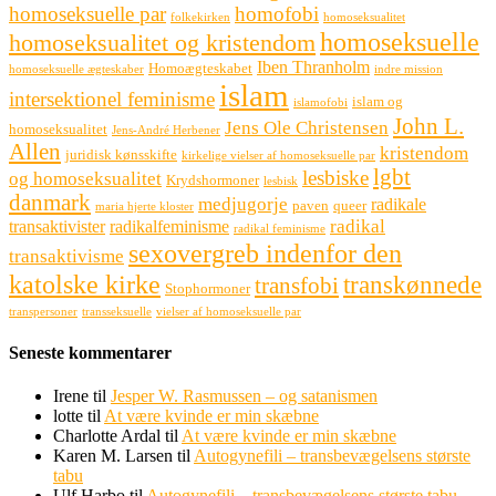
homoseksuelle par
homofobi
folkekirken
homoseksualitet
homoseksuelle
homoseksualitet og kristendom
Iben Thranholm
Homoægteskabet
homoseksuelle ægteskaber
indre mission
islam
intersektionel feminisme
islam og
islamofobi
John L.
Jens Ole Christensen
homoseksualitet
Jens-André Herbener
Allen
kristendom
juridisk kønsskifte
kirkelige vielser af homoseksuelle par
lgbt
lesbiske
og homoseksualitet
Krydshormoner
lesbisk
danmark
medjugorje
radikale
paven
queer
maria hjerte kloster
radikal
transaktivister
radikalfeminisme
radikal feminisme
sexovergreb indenfor den
transaktivisme
katolske kirke
transkønnede
transfobi
Stophormoner
transpersoner
transseksuelle
vielser af homoseksuelle par
Seneste kommentarer
Irene
til
Jesper W. Rasmussen – og satanismen
lotte
til
At være kvinde er min skæbne
Charlotte Ardal
til
At være kvinde er min skæbne
Karen M. Larsen
til
Autogynefili – transbevægelsens største
tabu
Ulf Harbo
til
Autogynefili – transbevægelsens største tabu