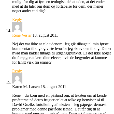
muligt for dig at føre en teologisk debat uden, at det ender
med at du taler om dom og fortabelse for dem, der mener
noget andet end dig?
Reply
René Vester
18. august 2011
Nej det var ikke at tale udenom. Jeg gik tilbage til min første
kommentar til dig og viste hvorfor jeg skrev den til dig. Det er
hvad man kalder tilbage til udgangspunktet. Er det ikke noget
du forsøger at lære dine elever, hvis de begynder at komme
for langt væk fra emnet?
Reply
Karen M. Larsen
18. august 2011
Rene – du kom med en påstand om, at teksten om at kende
profeterne på deres frugter er let at tolke og henviser så til
David Guziks fortolkning af teksten – Jeg påpeger dernæst
problemer med denne påståede lethed. Det får dig til at
komme med personangreb på mig. Dernæst forsøger jeg så