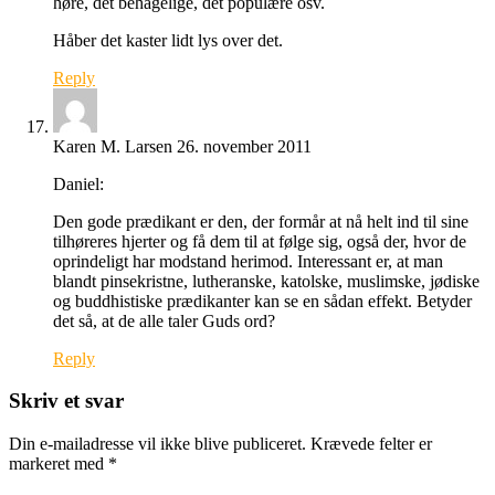
høre, det behagelige, det populære osv.
Håber det kaster lidt lys over det.
Reply
Karen M. Larsen
26. november 2011
Daniel:
Den gode prædikant er den, der formår at nå helt ind til sine
tilhøreres hjerter og få dem til at følge sig, også der, hvor de
oprindeligt har modstand herimod. Interessant er, at man
blandt pinsekristne, lutheranske, katolske, muslimske, jødiske
og buddhistiske prædikanter kan se en sådan effekt. Betyder
det så, at de alle taler Guds ord?
Reply
Skriv et svar
Din e-mailadresse vil ikke blive publiceret.
Krævede felter er
markeret med
*