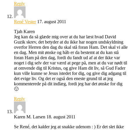
Reply
René Vester
17. august 2011
Tjah Karen
Jeg kan da så glæde mig over at du har læst hvad David
Guzik skrev, det betyder at du ikke har nogen undskyldning
overfor Herren den dag du skal stå foran Ham. Det skal vi alle
en dag. Men mit ønske og håb er da bestemt at du kan stå
foran Ham på den dag, fordi du fandt ud af at der ikke var
noget i dig selv der var værd at pege på, men at du var nødt til
at omvende dig til Kristus, og give Ham dit liv, så Gud Fader
kun ville kunne se Jesus istedet for dig, og give dig adgang til
det evige liv. Og det er også den eneste grund til at jeg
kommenterede på dit indlæg, fordi jeg har det ønske for dig
🙂
Reply
Karen M. Larsen
18. august 2011
Se René, det kalder jeg at snakke udenom : ) Er det slet ikke