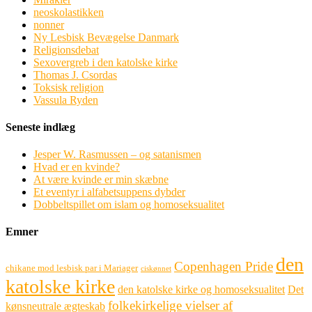
neoskolastikken
nonner
Ny Lesbisk Bevægelse Danmark
Religionsdebat
Sexovergreb i den katolske kirke
Thomas J. Csordas
Toksisk religion
Vassula Ryden
Seneste indlæg
Jesper W. Rasmussen – og satanismen
Hvad er en kvinde?
At være kvinde er min skæbne
Et eventyr i alfabetsuppens dybder
Dobbeltspillet om islam og homoseksualitet
Emner
den
Copenhagen Pride
chikane mod lesbisk par i Mariager
ciskønnet
katolske kirke
den katolske kirke og homoseksualitet
Det
folkekirkelige vielser af
kønsneutrale ægteskab