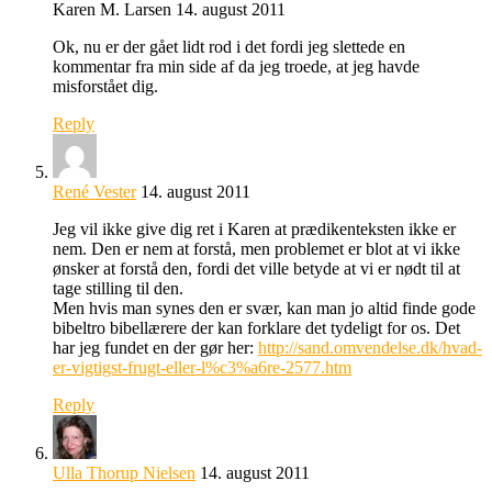
Karen M. Larsen
14. august 2011
Ok, nu er der gået lidt rod i det fordi jeg slettede en
kommentar fra min side af da jeg troede, at jeg havde
misforstået dig.
Reply
René Vester
14. august 2011
Jeg vil ikke give dig ret i Karen at prædikenteksten ikke er
nem. Den er nem at forstå, men problemet er blot at vi ikke
ønsker at forstå den, fordi det ville betyde at vi er nødt til at
tage stilling til den.
Men hvis man synes den er svær, kan man jo altid finde gode
bibeltro bibellærere der kan forklare det tydeligt for os. Det
har jeg fundet en der gør her:
http://sand.omvendelse.dk/hvad-
er-vigtigst-frugt-eller-l%c3%a6re-2577.htm
Reply
Ulla Thorup Nielsen
14. august 2011