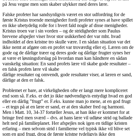
på Jesu vegne men som skaber ulykker med deres lære.
Falske profeter har sandsynligvis været en stor udfordring for de
første Kristus troende menigheder fordi profeter synes at have spillet
en ikke ubetydelig rolle for i hvert fald nogle af disse menigheder.
Kristus troen var i sin vorden – og de stridigheder som Paulus
brevene afspejler viser hvor stor usikkerhed der var mht. hvad
indholdet af den kristne tro skulle være. I en sådan situation var det
ikke nemt at afgøre om en profet var troværdig eller ej. Læren om de
gode og de dårlige træer og deres gode og dårlige frugter synes her
at være et løsningsforslag på hvordan man kan håndtere en sådan
vanskelig situation: En sand profets lære vil skabe gode resultater –
en falsk profets lære vil skabe
dårlige resultater og omvendt, gode resultater viser, at læren er sand,
dårlige at den er falsk.
Problemet er bare, at virkeligheden ofte er langt mere kompliceret
end som så. F.eks. er det jo ikke nødvendigvis entydigt hvad en god
eller en dårlig ”frugt” er. F.eks. kunne man jo mene, at en god frugt
– et tegn på at en lære er sand, er at den skaber fred og harmoni.
Men i Matt. 10, 34-37 fortæller Jesus, at han ikke er kommet for at
bringe fred men sværd – dvs. at hans lære vil udløse strid og ballade
helt ned på familieplanet. Her afspejles nok igen en tidlige kristen
erfaring – men selvom strid i familierne vel typisk ikke vil blive set
som en god frugt, drog de første kristne tydeligvis ikke den