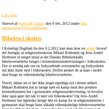
Læs mere
Skrevet af
Karen M. Larsen
den 9 feb, 2012 under
Ikke
kategoriseret
|
0 kommentarer
Bibelen i skolen
I Kristeligt Dagblad fra den 9.2.2012 kan man læse en
artikel
hvoraf
det fremgår, at religionsforskerne Mikael Rothstein og Jens-André
Herbener er meget imod at det Danske Bibelselskabs
bibeloversættelse bruges i kristendomsundervisningen i folkeskolen.
Der er nemlig tale om en forkyndende oversættelse og forkyndelse
må ikke finde sted i folkeskolen. Derfor ønsker de at man i stedet
skal bruge en videnskabelig bibeloversættelse.
Nuvel, sådan set er der ikke noget egentligt nyt i denne artikel.
Mikael Rothstein har jo længe kørt en kamp mod den position
kristendommen har i gymnasiets religionsundervisning, så hvorfor
ikke også gøre det når vi taler om folkeskolen? Og Jens-André
Herbener har ligeledes længe ført en kamp for at religionslærerne i
gymnasiet skal bruge hans såkaldt videnskabelige bibeloversættelse