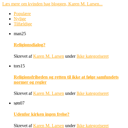
Læs mere om kvinden bag bloggen, Karen M. Larsen...
Populære
Nylige
Tilfældige
man
25
Religionsdialog?
Skrevet af
Karen M. Larsen
under
Ikke kategoriseret
tors
15
Religionsfriheden og retten til ikke at følge samfundets
normer og regler
Skrevet af
Karen M. Larsen
under
Ikke kategoriseret
søn
07
Udenfor kirken ingen frelse?
Skrevet af
Karen M. Larsen
under
Ikke kategoriseret