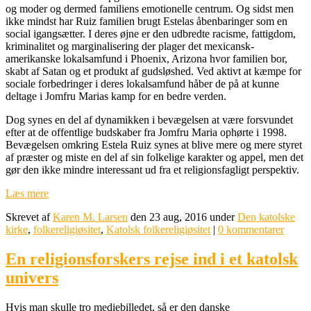
og moder og dermed familiens emotionelle centrum. Og sidst men
ikke mindst har Ruiz familien brugt Estelas åbenbaringer som en
social igangsætter. I deres øjne er den udbredte racisme, fattigdom,
kriminalitet og marginalisering der plager det mexicansk-
amerikanske lokalsamfund i Phoenix, Arizona hvor familien bor,
skabt af Satan og et produkt af gudsløshed. Ved aktivt at kæmpe for
sociale forbedringer i deres lokalsamfund håber de på at kunne
deltage i Jomfru Marias kamp for en bedre verden.
Dog synes en del af dynamikken i bevægelsen at være forsvundet
efter at de offentlige budskaber fra Jomfru Maria ophørte i 1998.
Bevægelsen omkring Estela Ruiz synes at blive mere og mere styret
af præster og miste en del af sin folkelige karakter og appel, men det
gør den ikke mindre interessant ud fra et religionsfagligt perspektiv.
Læs mere
Skrevet af
Karen M. Larsen
den 23 aug, 2016 under
Den katolske
kirke
,
folkereligiøsitet
,
Katolsk folkereligiøsitet
|
0 kommentarer
En religionsforskers rejse ind i et katolsk
univers
Hvis man skulle tro mediebilledet, så er den danske