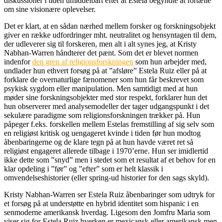
diskussioner i tiden umiddelbart efter at Estela begyndte at fortælle
om sine visionære oplevelser.
Det er klart, at en sådan nærhed mellem forsker og forskningsobjekt
giver en række udfordringer mht. neutralitet og hensyntagen til dem,
der udleverer sig til forskeren, men alt i alt synes jeg, at Kristy
Nabhan-Warren håndterer det pænt. Som det er blevet normen
indenfor
den gren af religionsforskningen
som hun arbejder med,
undlader hun ethvert forsøg på at ”afsløre” Estela Ruiz eller på at
forklare de overnaturlige fænomener som hun får beskrevet som
psykisk sygdom eller manipulation. Men samtidigt med at hun
møder sine forskningsobjekter med stor respekt, forklarer hun det
hun observerer med analysemodeller der tager udgangspunkt i det
sekulære paradigme som religionsforskningen trækker på. Hun
påpeger f.eks. forskellen mellem Estelas fremstilling af sig selv som
en religiøst kritisk og uengageret kvinde i tiden før hun modtog
åbenbaringerne og de klare tegn på at hun havde været ret så
religiøst engageret allerede tilbage i 1970’erne. Hun ser imidlertid
ikke dette som ”snyd” men i stedet som et resultat af et behov for en
klar opdeling i ”før” og ”efter” som er helt klassik i
omvendelseshistorier (eller spring-ud historier for den sags skyld).
Kristy Nabhan-Warren ser Estela Ruiz åbenbaringer som udtryk for
et forsøg på at understøtte en hybrid identitet som hispanic i en
senmoderne amerikansk hverdag. Ligesom den Jomfru Maria som
viser sig for Estela Ruiz hverken er mexicansk eller amerikansk men