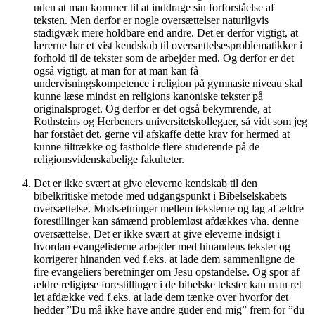
uden at man kommer til at inddrage sin forforståelse af
teksten. Men derfor er nogle oversættelser naturligvis
stadigvæk mere holdbare end andre. Det er derfor vigtigt, at
lærerne har et vist kendskab til oversættelsesproblematikker i
forhold til de tekster som de arbejder med. Og derfor er det
også vigtigt, at man for at man kan få
undervisningskompetence i religion på gymnasie niveau skal
kunne læse mindst en religions kanoniske tekster på
originalsproget. Og derfor er det også bekymrende, at
Rothsteins og Herbeners universitetskollegaer, så vidt som jeg
har forstået det, gerne vil afskaffe dette krav for hermed at
kunne tiltrække og fastholde flere studerende på de
religionsvidenskabelige fakulteter.
Det er ikke svært at give eleverne kendskab til den
bibelkritiske metode med udgangspunkt i Bibelselskabets
oversættelse. Modsætninger mellem teksterne og lag af ældre
forestillinger kan såmænd problemløst afdækkes vha. denne
oversættelse. Det er ikke svært at give eleverne indsigt i
hvordan evangelisterne arbejder med hinandens tekster og
korrigerer hinanden ved f.eks. at lade dem sammenligne de
fire evangeliers beretninger om Jesu opstandelse. Og spor af
ældre religiøse forestillinger i de bibelske tekster kan man ret
let afdække ved f.eks. at lade dem tænke over hvorfor det
hedder ”Du må ikke have andre guder end mig” frem for ”du