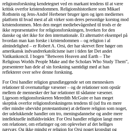
religionsforskning kendetegnet ved en markant tendens til at være
kritisk overfor kristendommen. Religionshistorikere som Mikael
Rothstein og Jens-André Herbener bruger igen og igen mediernes
platform til hvad mest af alt virker som deres personlige korstog mod
kristendommen. Men den meget mediebevågenhed til trods er de
ikke repræsentative for religionsforskningen, hverken for den
danske og slet ikke for den internationale. Et alternativt eksempel på
hvordan man kan forske i kristendommen – og religion i al
almindelighed – er Robert A. Orsi, der har skrevet flere bøger om
amerikansk indvandrerkatolicisme især i tiden før Det andet
Vatikankoncil. I bogen ”Between Heaven and Earth – The
Religious Worlds People Make and the Scholars Who Study Them”,
præsenterer han dele af sin forskning samtidigt med at han
reflekterer over selve denne forskning.
For Orsi handler religion grundlæggende set om menneskers
relationer til overnaturlige væsener – og de relationer som opstår
mellem de mennesker der har relationer til sådanne væsener.
Ligesom religionsforskeren Meredith McGuire er han meget
skeptisk overfor religionsforskningens tendens til (ud fra en mere
eller mindre ubevidst protestantisme) at definere religion som noget,
der udelukkende handler om tro, meningsdannelse og andre mere
intellektuelle indfaldsvinkler. For Orsi handler religion langt mere
om relationer, om erfaringer og om oplevelser af det helliges
nærvær. Og ikke mindst er religion for Orsi noget kropsligt og