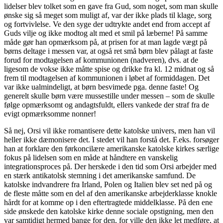
lidelser blev tolket som en gave fra Gud, som noget, som man skulle
ønske sig så meget som muligt af, var der ikke plads til klage, sorg
og fortvivlelse. Ve den syge der udtrykte andet end from accept af
Guds vilje og ikke modtog alt med et smil på læberne! På samme
måde gør han opmærksom på, at prisen for at man lagde vægt på
børns deltage i messen var, at også ret små børn blev pålagt at faste
forud for modtagelsen af kommunionen (nadveren), dvs. at de
ligesom de vokse ikke måtte spise og drikke fra kl. 12 midnat og så
frem til modtagelsen af kommunionen i løbet af formiddagen. Det
var ikke ualmindeligt, at børn besvimede pga. denne faste! Og
generelt skulle børn være mussestille under messen – som de skulle
følge opmærksomt og andagtsfuldt, ellers vankede der straf fra de
evigt opmærksomme nonner!
Så nej, Orsi vil ikke romantisere dette katolske univers, men han vil
heller ikke dæmonisere det. I stedet vil han forstå det. F.eks. forsøger
han at forklare den førkoncilære amerikanske katolske kirkes særlige
fokus på lidelsen som en måde at håndtere en vanskelig
integrationsproces på. Der herskede i den tid som Orsi arbejder med
en stærk antikatolsk stemning i det amerikanske samfund. De
katolske indvandrere fra Irland, Polen og Italien blev set ned på og
de fleste måtte som en del af den amerikanske arbejderklasse knokle
hårdt for at komme op i den eftertragtede middelklasse. På den ene
side ønskede den katolske kirke denne sociale opstigning, men den
var samtidigt hermed bange for den, for ville den ikke let medføre, at