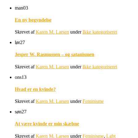
man
03
En ny begyndelse
Skrevet af
Karen M. Larsen
under
Ikke kategoriseret
lør
27
Jesper W. Rasmussen – og satanismen
Skrevet af
Karen M. Larsen
under
Ikke kategoriseret
ons
13
Hvad er en kvinde?
Skrevet af
Karen M. Larsen
under
Feminisme
søn
27
At være kvinde er min skæbne
Skrevet af
Karen M. Larsen
under
Feminisme
,
Lgbt