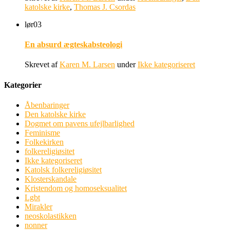
katolske kirke
,
Thomas J. Csordas
lør
03
En absurd ægteskabsteologi
Skrevet af
Karen M. Larsen
under
Ikke kategoriseret
Kategorier
Åbenbaringer
Den katolske kirke
Dogmet om pavens ufejlbarlighed
Feminisme
Folkekirken
folkereligiøsitet
Ikke kategoriseret
Katolsk folkereligiøsitet
Klosterskandale
Kristendom og homoseksualitet
Lgbt
Mirakler
neoskolastikken
nonner