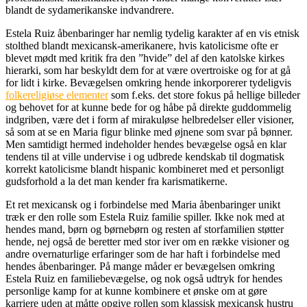
blandt de sydamerikanske indvandrere.
Estela Ruiz åbenbaringer har nemlig tydelig karakter af en vis etnisk
stolthed blandt mexicansk-amerikanere, hvis katolicisme ofte er
blevet mødt med kritik fra den ”hvide” del af den katolske kirkes
hierarki, som har beskyldt dem for at være overtroiske og for at gå
for lidt i kirke. Bevægelsen omkring hende inkorporerer tydeligvis
folkereligiøse elementer
som f.eks. det store fokus på hellige billeder
og behovet for at kunne bede for og håbe på direkte guddommelig
indgriben, være det i form af mirakuløse helbredelser eller visioner,
så som at se en Maria figur blinke med øjnene som svar på bønner.
Men samtidigt hermed indeholder hendes bevægelse også en klar
tendens til at ville undervise i og udbrede kendskab til dogmatisk
korrekt katolicisme blandt hispanic kombineret med et personligt
gudsforhold a la det man kender fra karismatikerne.
Et ret mexicansk og i forbindelse med Maria åbenbaringer unikt
træk er den rolle som Estela Ruiz familie spiller. Ikke nok med at
hendes mand, børn og børnebørn og resten af storfamilien støtter
hende, nej også de beretter med stor iver om en række visioner og
andre overnaturlige erfaringer som de har haft i forbindelse med
hendes åbenbaringer. På mange måder er bevægelsen omkring
Estela Ruiz en familiebevægelse, og nok også udtryk for hendes
personlige kamp for at kunne kombinere et ønske om at gøre
karriere uden at måtte opgive rollen som klassisk mexicansk hustru