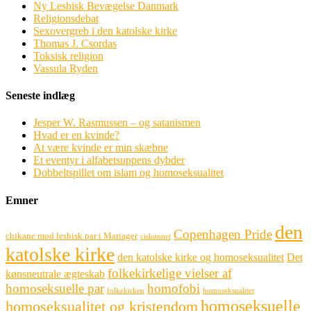
Ny Lesbisk Bevægelse Danmark
Religionsdebat
Sexovergreb i den katolske kirke
Thomas J. Csordas
Toksisk religion
Vassula Ryden
Seneste indlæg
Jesper W. Rasmussen – og satanismen
Hvad er en kvinde?
At være kvinde er min skæbne
Et eventyr i alfabetsuppens dybder
Dobbeltspillet om islam og homoseksualitet
Emner
den
Copenhagen Pride
chikane mod lesbisk par i Mariager
ciskønnet
katolske kirke
den katolske kirke og homoseksualitet
Det
folkekirkelige vielser af
kønsneutrale ægteskab
homoseksuelle par
homofobi
folkekirken
homoseksualitet
homoseksuelle
homoseksualitet og kristendom