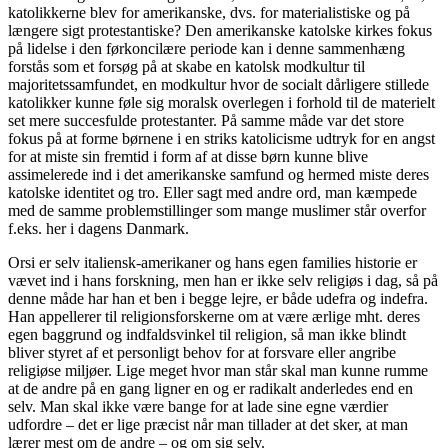
katolikkerne blev for amerikanske, dvs. for materialistiske og på
længere sigt protestantiske? Den amerikanske katolske kirkes fokus
på lidelse i den førkoncilære periode kan i denne sammenhæng
forstås som et forsøg på at skabe en katolsk modkultur til
majoritetssamfundet, en modkultur hvor de socialt dårligere stillede
katolikker kunne føle sig moralsk overlegen i forhold til de materielt
set mere succesfulde protestanter. På samme måde var det store
fokus på at forme børnene i en striks katolicisme udtryk for en angst
for at miste sin fremtid i form af at disse børn kunne blive
assimelerede ind i det amerikanske samfund og hermed miste deres
katolske identitet og tro. Eller sagt med andre ord, man kæmpede
med de samme problemstillinger som mange muslimer står overfor
f.eks. her i dagens Danmark.
Orsi er selv italiensk-amerikaner og hans egen families historie er
vævet ind i hans forskning, men han er ikke selv religiøs i dag, så på
denne måde har han et ben i begge lejre, er både udefra og indefra.
Han appellerer til religionsforskerne om at være ærlige mht. deres
egen baggrund og indfaldsvinkel til religion, så man ikke blindt
bliver styret af et personligt behov for at forsvare eller angribe
religiøse miljøer. Lige meget hvor man står skal man kunne rumme
at de andre på en gang ligner en og er radikalt anderledes end en
selv. Man skal ikke være bange for at lade sine egne værdier
udfordre – det er lige præcist når man tillader at det sker, at man
lærer mest om de andre – og om sig selv.