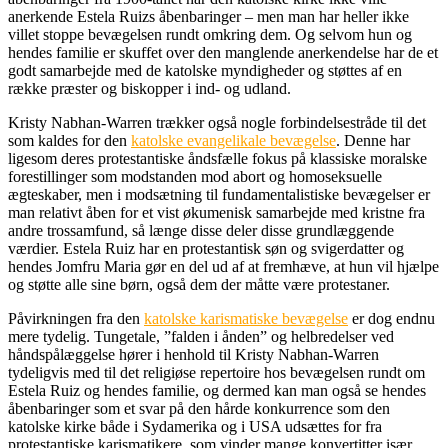
anerkende Estela Ruizs åbenbaringer – men man har heller ikke
villet stoppe bevægelsen rundt omkring dem. Og selvom hun og
hendes familie er skuffet over den manglende anerkendelse har de et
godt samarbejde med de katolske myndigheder og støttes af en
række præster og biskopper i ind- og udland.
Kristy Nabhan-Warren trækker også nogle forbindelsestråde til det
som kaldes for den
katolske evangelikale bevægelse
. Denne har
ligesom deres protestantiske åndsfælle fokus på klassiske moralske
forestillinger som modstanden mod abort og homoseksuelle
ægteskaber, men i modsætning til fundamentalistiske bevægelser er
man relativt åben for et vist økumenisk samarbejde med kristne fra
andre trossamfund, så længe disse deler disse grundlæggende
værdier. Estela Ruiz har en protestantisk søn og svigerdatter og
hendes Jomfru Maria gør en del ud af at fremhæve, at hun vil hjælpe
og støtte alle sine børn, også dem der måtte være protestaner.
Påvirkningen fra den
katolske karismatiske bevægelse
er dog endnu
mere tydelig. Tungetale, ”falden i ånden” og helbredelser ved
håndspålæggelse hører i henhold til Kristy Nabhan-Warren
tydeligvis med til det religiøse repertoire hos bevægelsen rundt om
Estela Ruiz og hendes familie, og dermed kan man også se hendes
åbenbaringer som et svar på den hårde konkurrence som den
katolske kirke både i Sydamerika og i USA udsættes for fra
protestantiske karismatikere, som vinder mange konvertitter især