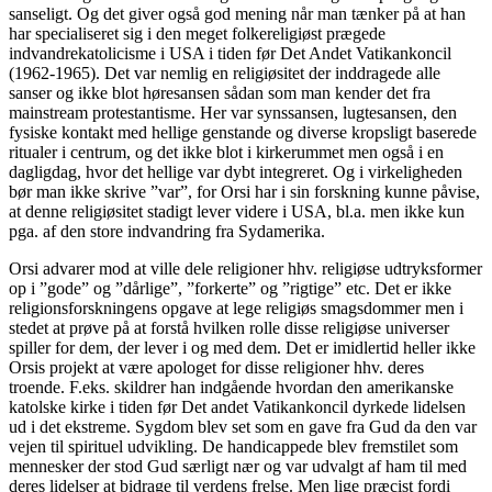
sanseligt. Og det giver også god mening når man tænker på at han
har specialiseret sig i den meget folkereligiøst prægede
indvandrekatolicisme i USA i tiden før Det Andet Vatikankoncil
(1962-1965). Det var nemlig en religiøsitet der inddragede alle
sanser og ikke blot høresansen sådan som man kender det fra
mainstream protestantisme. Her var synssansen, lugtesansen, den
fysiske kontakt med hellige genstande og diverse kropsligt baserede
ritualer i centrum, og det ikke blot i kirkerummet men også i en
dagligdag, hvor det hellige var dybt integreret. Og i virkeligheden
bør man ikke skrive ”var”, for Orsi har i sin forskning kunne påvise,
at denne religiøsitet stadigt lever videre i USA, bl.a. men ikke kun
pga. af den store indvandring fra Sydamerika.
Orsi advarer mod at ville dele religioner hhv. religiøse udtryksformer
op i ”gode” og ”dårlige”, ”forkerte” og ”rigtige” etc. Det er ikke
religionsforskningens opgave at lege religiøs smagsdommer men i
stedet at prøve på at forstå hvilken rolle disse religiøse universer
spiller for dem, der lever i og med dem. Det er imidlertid heller ikke
Orsis projekt at være apologet for disse religioner hhv. deres
troende. F.eks. skildrer han indgående hvordan den amerikanske
katolske kirke i tiden før Det andet Vatikankoncil dyrkede lidelsen
ud i det ekstreme. Sygdom blev set som en gave fra Gud da den var
vejen til spirituel udvikling. De handicappede blev fremstilet som
mennesker der stod Gud særligt nær og var udvalgt af ham til med
deres lidelser at bidrage til verdens frelse. Men lige præcist fordi