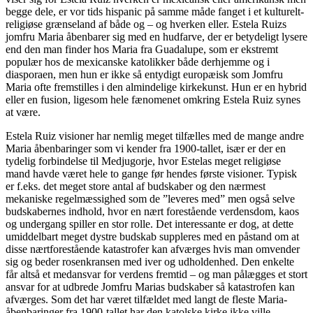
begge dele, er vor tids hispanic på samme måde fanget i et kulturelt-
religiøse grænseland af både og – og hverken eller. Estela Ruizs
jomfru Maria åbenbarer sig med en hudfarve, der er betydeligt lysere
end den man finder hos Maria fra Guadalupe, som er ekstremt
populær hos de mexicanske katolikker både derhjemme og i
diasporaen, men hun er ikke så entydigt europæisk som Jomfru
Maria ofte fremstilles i den almindelige kirkekunst. Hun er en hybrid
eller en fusion, ligesom hele fænomenet omkring Estela Ruiz synes
at være.
Estela Ruiz visioner har nemlig meget tilfælles med de mange andre
Maria åbenbaringer som vi kender fra 1900-tallet, især er der en
tydelig forbindelse til Medjugorje, hvor Estelas meget religiøse
mand havde været hele to gange før hendes første visioner. Typisk
er f.eks. det meget store antal af budskaber og den nærmest
mekaniske regelmæssighed som de ”leveres med” men også selve
budskabernes indhold, hvor en nært forestående verdensdom, kaos
og undergang spiller en stor rolle. Det interessante er dog, at dette
umiddelbart meget dystre budskab suppleres med en påstand om at
disse nærtforestående katastrofer kan afværges hvis man omvender
sig og beder rosenkransen med iver og udholdenhed. Den enkelte
får altså et medansvar for verdens fremtid – og man pålægges et stort
ansvar for at udbrede Jomfru Marias budskaber så katastrofen kan
afværges. Som det har været tilfældet med langt de fleste Maria-
åbenbaringer fra 1900-tallet har den katolske kirke ikke ville