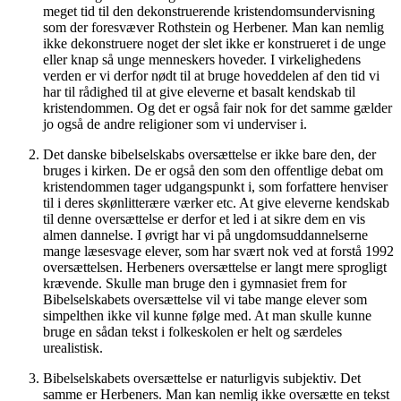
meget tid til den dekonstruerende kristendomsundervisning
som der foresvæver Rothstein og Herbener. Man kan nemlig
ikke dekonstruere noget der slet ikke er konstrueret i de unge
eller knap så unge menneskers hoveder. I virkelighedens
verden er vi derfor nødt til at bruge hoveddelen af den tid vi
har til rådighed til at give eleverne et basalt kendskab til
kristendommen. Og det er også fair nok for det samme gælder
jo også de andre religioner som vi underviser i.
Det danske bibelselskabs oversættelse er ikke bare den, der
bruges i kirken. De er også den som den offentlige debat om
kristendommen tager udgangspunkt i, som forfattere henviser
til i deres skønlitterære værker etc. At give eleverne kendskab
til denne oversættelse er derfor et led i at sikre dem en vis
almen dannelse. I øvrigt har vi på ungdomsuddannelserne
mange læsesvage elever, som har svært nok ved at forstå 1992
oversættelsen. Herbeners oversættelse er langt mere sprogligt
krævende. Skulle man bruge den i gymnasiet frem for
Bibelselskabets oversættelse vil vi tabe mange elever som
simpelthen ikke vil kunne følge med. At man skulle kunne
bruge en sådan tekst i folkeskolen er helt og særdeles
urealistisk.
Bibelselskabets oversættelse er naturligvis subjektiv. Det
samme er Herbeners. Man kan nemlig ikke oversætte en tekst