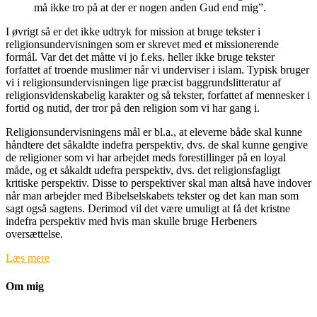
må ikke tro på at der er nogen anden Gud end mig”.
I øvrigt så er det ikke udtryk for mission at bruge tekster i
religionsundervisningen som er skrevet med et missionerende
formål. Var det det måtte vi jo f.eks. heller ikke bruge tekster
forfattet af troende muslimer når vi underviser i islam. Typisk bruger
vi i religionsundervisningen lige præcist baggrundslitteratur af
religionsvidenskabelig karakter og så tekster, forfattet af mennesker i
fortid og nutid, der tror på den religion som vi har gang i.
Religionsundervisningens mål er bl.a., at eleverne både skal kunne
håndtere det såkaldte indefra perspektiv, dvs. de skal kunne gengive
de religioner som vi har arbejdet meds forestillinger på en loyal
måde, og et såkaldt udefra perspektiv, dvs. det religionsfagligt
kritiske perspektiv. Disse to perspektiver skal man altså have indover
når man arbejder med Bibelselskabets tekster og det kan man som
sagt også sagtens. Derimod vil det være umuligt at få det kristne
indefra perspektiv med hvis man skulle bruge Herbeners
oversættelse.
Læs mere
Om mig