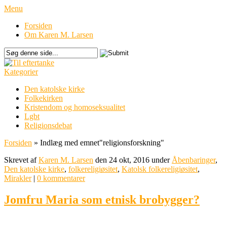
Menu
Forsiden
Om Karen M. Larsen
Kategorier
Den katolske kirke
Folkekirken
Kristendom og homoseksualitet
Lgbt
Religionsdebat
Forsiden
»
Indlæg med emnet
"
religionsforskning"
Skrevet af
Karen M. Larsen
den 24 okt, 2016 under
Åbenbaringer
,
Den katolske kirke
,
folkereligiøsitet
,
Katolsk folkereligiøsitet
,
Mirakler
|
0 kommentarer
Jomfru Maria som etnisk brobygger?