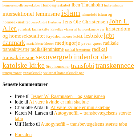
Iben Thranholm
Homoægteskabet
homoseksuelle ægteskaber
indre mission
islam
intersektionel feminisme
islam og
islamofobi
John L.
Jens Ole Christensen
homoseksualitet
Jens-André Herbener
Allen
kristendom
juridisk kønsskifte
kirkelige vielser af homoseksuelle par
lgbt
lesbiske
og homoseksualitet
Krydshormoner
lesbisk
danmark
medjugorje
radikale
paven
queer
maria hjerte kloster
radikal
transaktivister
radikalfeminisme
radikal feminisme
sexovergreb indenfor den
transaktivisme
katolske kirke
transkønnede
transfobi
Stophormoner
transpersoner
transseksuelle
vielser af homoseksuelle par
Seneste kommentarer
Irene
til
Jesper W. Rasmussen – og satanismen
lotte
til
At være kvinde er min skæbne
Charlotte Ardal
til
At være kvinde er min skæbne
Karen M. Larsen
til
Autogynefili – transbevægelsens største
tabu
Ulf Harbo
til
Autogynefili – transbevægelsens største tabu
Forsiden