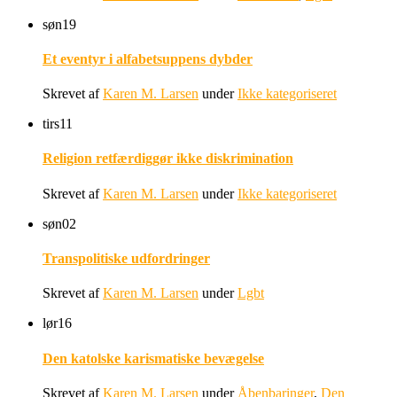
søn
19
Et eventyr i alfabetsuppens dybder
Skrevet af
Karen M. Larsen
under
Ikke kategoriseret
tirs
11
Religion retfærdiggør ikke diskrimination
Skrevet af
Karen M. Larsen
under
Ikke kategoriseret
søn
02
Transpolitiske udfordringer
Skrevet af
Karen M. Larsen
under
Lgbt
lør
16
Den katolske karismatiske bevægelse
Skrevet af
Karen M. Larsen
under
Åbenbaringer
,
Den