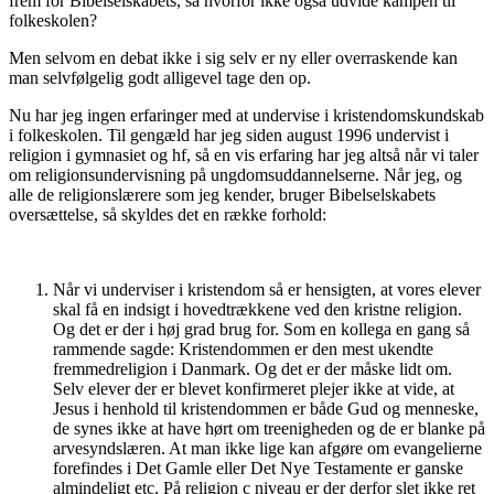
frem for Bibelselskabets, så hvorfor ikke også udvide kampen til
folkeskolen?
Men selvom en debat ikke i sig selv er ny eller overraskende kan
man selvfølgelig godt alligevel tage den op.
Nu har jeg ingen erfaringer med at undervise i kristendomskundskab
i folkeskolen. Til gengæld har jeg siden august 1996 undervist i
religion i gymnasiet og hf, så en vis erfaring har jeg altså når vi taler
om religionsundervisning på ungdomsuddannelserne. Når jeg, og
alle de religionslærere som jeg kender, bruger Bibelselskabets
oversættelse, så skyldes det en række forhold:
Når vi underviser i kristendom så er hensigten, at vores elever
skal få en indsigt i hovedtrækkene ved den kristne religion.
Og det er der i høj grad brug for. Som en kollega en gang så
rammende sagde: Kristendommen er den mest ukendte
fremmedreligion i Danmark. Og det er der måske lidt om.
Selv elever der er blevet konfirmeret plejer ikke at vide, at
Jesus i henhold til kristendommen er både Gud og menneske,
de synes ikke at have hørt om treenigheden og de er blanke på
arvesyndslæren. At man ikke lige kan afgøre om evangelierne
forefindes i Det Gamle eller Det Nye Testamente er ganske
almindeligt etc. På religion c niveau er der derfor slet ikke ret