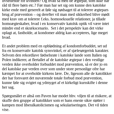
livstruende for kvinden? Og hvad så med de ægtepar, som ikke har
råd til flere børn etc.? Før man har set sig om kunne den katolske
kirke ende med generelt at føle sig nødsaget til at tolerere ægtepars
brug af prævention – og derefter vil man med sikkerhed blive mødt
med krav om at tolerere f.eks. homoseksuelle relationer, ja tillade
homoægteskaber, hvad i en konservativ katolsk optik vil være intet
mindre end et skrækscenario. Set i det perspektiv kan det virke
oplagt at, fastholde, at kondomer aldrig kan accepteres, lige meget
hvad.
Et andet problem med en opblødning af kondomforbuddet, set ud
fra en konservativ katolsk synsvinkel, er af sjælesørgerisk karakter.
Selvom den rekordlave fødselsrate i katolske lande som Italien og
Polen indikerer, at flertallet af de katolske ægtepar i den vestlige
verden ikke overholder forbuddet mod prævention, så er der jo en
del katolske par verden over som under store personlige ofre har
kæmpet for at overholde kirkens lære. De, ligesom alle de katolikker
der har forsvaret det nuværende totale forbud mod prævention,
kunne føle sig svigtet og ydmyget af et kirkeligt kursskifte i denne
her sag.
Spørgsmålet er altså om Paven har modet hhv. viljen til at risikere, at
skuffe den gruppe af katolikker som er hans eneste sikre støtter i
kampen mod liberalkatolicismen og sekulariseringen. Det vil tiden
vise.