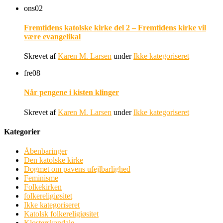
ons
02
Fremtidens katolske kirke del 2 – Fremtidens kirke vil
være evangelikal
Skrevet af
Karen M. Larsen
under
Ikke kategoriseret
fre
08
Når pengene i kisten klinger
Skrevet af
Karen M. Larsen
under
Ikke kategoriseret
Kategorier
Åbenbaringer
Den katolske kirke
Dogmet om pavens ufejlbarlighed
Feminisme
Folkekirken
folkereligiøsitet
Ikke kategoriseret
Katolsk folkereligiøsitet
Klosterskandale