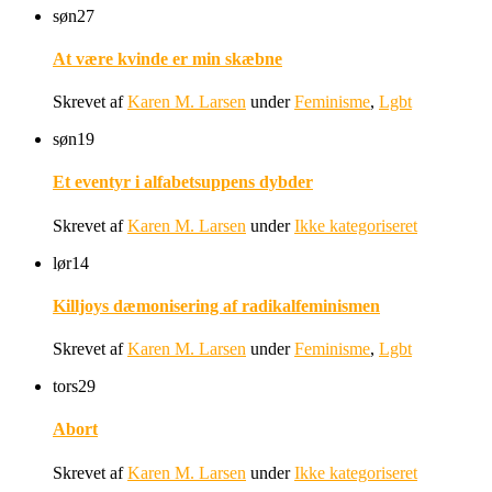
søn
27
At være kvinde er min skæbne
Skrevet af
Karen M. Larsen
under
Feminisme
,
Lgbt
søn
19
Et eventyr i alfabetsuppens dybder
Skrevet af
Karen M. Larsen
under
Ikke kategoriseret
lør
14
Killjoys dæmonisering af radikalfeminismen
Skrevet af
Karen M. Larsen
under
Feminisme
,
Lgbt
tors
29
Abort
Skrevet af
Karen M. Larsen
under
Ikke kategoriseret