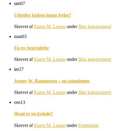
søn
07
Udenfor kirken ingen frelse?
Skrevet af
Karen M. Larsen
under
Ikke kategoriseret
man
03
En ny begyndelse
Skrevet af
Karen M. Larsen
under
Ikke kategoriseret
lør
27
Jesper W. Rasmussen – og satanismen
Skrevet af
Karen M. Larsen
under
Ikke kategoriseret
ons
13
Hvad er en kvinde?
Skrevet af
Karen M. Larsen
under
Feminisme