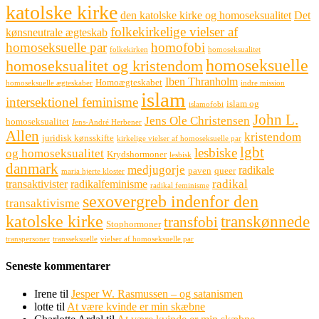
katolske kirke
den katolske kirke og homoseksualitet
Det
folkekirkelige vielser af
kønsneutrale ægteskab
homoseksuelle par
homofobi
folkekirken
homoseksualitet
homoseksuelle
homoseksualitet og kristendom
Iben Thranholm
Homoægteskabet
homoseksuelle ægteskaber
indre mission
islam
intersektionel feminisme
islam og
islamofobi
John L.
Jens Ole Christensen
homoseksualitet
Jens-André Herbener
Allen
kristendom
juridisk kønsskifte
kirkelige vielser af homoseksuelle par
lgbt
lesbiske
og homoseksualitet
Krydshormoner
lesbisk
danmark
medjugorje
radikale
paven
queer
maria hjerte kloster
radikal
transaktivister
radikalfeminisme
radikal feminisme
sexovergreb indenfor den
transaktivisme
katolske kirke
transkønnede
transfobi
Stophormoner
transpersoner
transseksuelle
vielser af homoseksuelle par
Seneste kommentarer
Irene
til
Jesper W. Rasmussen – og satanismen
lotte
til
At være kvinde er min skæbne