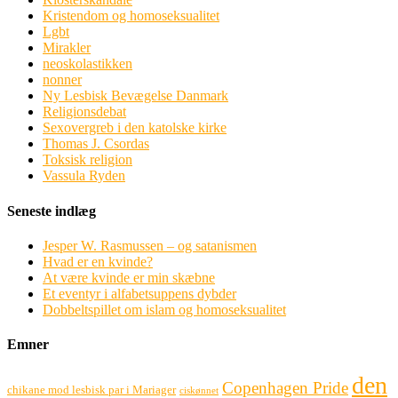
Kristendom og homoseksualitet
Lgbt
Mirakler
neoskolastikken
nonner
Ny Lesbisk Bevægelse Danmark
Religionsdebat
Sexovergreb i den katolske kirke
Thomas J. Csordas
Toksisk religion
Vassula Ryden
Seneste indlæg
Jesper W. Rasmussen – og satanismen
Hvad er en kvinde?
At være kvinde er min skæbne
Et eventyr i alfabetsuppens dybder
Dobbeltspillet om islam og homoseksualitet
Emner
den
Copenhagen Pride
chikane mod lesbisk par i Mariager
ciskønnet