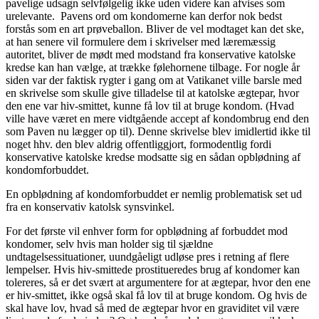
pavelige udsagn selvfølgelig ikke uden videre kan afvises som
urelevante. Pavens ord om kondomerne kan derfor nok bedst
forstås som en art prøveballon. Bliver de vel modtaget kan det ske,
at han senere vil formulere dem i skrivelser med læremæssig
autoritet, bliver de mødt med modstand fra konservative katolske
kredse kan han vælge, at trække følehornene tilbage. For nogle år
siden var der faktisk rygter i gang om at Vatikanet ville barsle med
en skrivelse som skulle give tilladelse til at katolske ægtepar, hvor
den ene var hiv-smittet, kunne få lov til at bruge kondom. (Hvad
ville have været en mere vidtgående accept af kondombrug end den
som Paven nu lægger op til). Denne skrivelse blev imidlertid ikke til
noget hhv. den blev aldrig offentliggjort, formodentlig fordi
konservative katolske kredse modsatte sig en sådan opblødning af
kondomforbuddet.
En opblødning af kondomforbuddet er nemlig problematisk set ud
fra en konservativ katolsk synsvinkel.
For det første vil enhver form for opblødning af forbuddet mod
kondomer, selv hvis man holder sig til sjældne
undtagelsessituationer, uundgåeligt udløse pres i retning af flere
lempelser. Hvis hiv-smittede prostitueredes brug af kondomer kan
tolereres, så er det svært at argumentere for at ægtepar, hvor den ene
er hiv-smittet, ikke også skal få lov til at bruge kondom. Og hvis de
skal have lov, hvad så med de ægtepar hvor en graviditet vil være