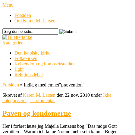
Menu
Forsiden
Om Karen M. Larsen
Kategorier
Den katolske kirke
Folkekirken
Kristendom og homoseksualitet
Lgbt
Religionsdebat
Forsiden
»
Indlæg med emnet
"
prævention"
Skrevet af
Karen M. Larsen
den 22 nov, 2010 under
Ikke
kategoriseret
|
1 kommentar
Paven og kondomerne
Her i foråret læste jeg Majella Lenzens bog ”Das möge Gott
verhüten – Warum ich keine Nonne mehr sein kann”. Bogen