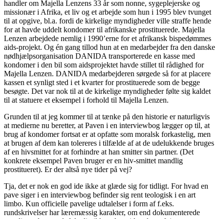
handler om Majella Lenzens 33 år som nonne, sygeplejerske og
missionær i Afrika, et liv og et arbejde som hun i 1995 blev tvunget
til at opgive, bl.a. fordi de kirkelige myndigheder ville straffe hende
for at havde uddelt kondomer til afrikanske prostituerede. Majella
Lenzen arbejdede nemlig i 1990’erne for et afrikansk bispedømmes
aids-projekt. Og én gang tillod hun at en medarbejder fra den danske
nødhjælpsorganisation DANIDA transporterede en kasse med
kondomer i den bil som aidsprojektet havde stillet til rådighed for
Majella Lenzen. DANIDA medarbejderen sørgede så for at placere
kassen et synligt sted i et kvarter for prostituerede som de begge
besøgte. Det var nok til at de kirkelige myndigheder følte sig kaldet
til at statuere et eksempel i forhold til Majella Lenzen.
Grunden til at jeg kommer til at tænke på den historie er naturligvis
at medierne nu beretter, at Paven i en interviewbog lægger op til, at
brug af kondomer fortsat er at opfatte som moralsk forkastelig, men
at brugen af dem kan tolereres i tilfælde af at de udelukkende bruges
af en hivsmittet for at forhindre at han smitter sin partner. (Det
konkrete eksempel Paven bruger er en hiv-smittet mandlig
prostitueret). Er der altså nye tider på vej?
Tja, det er nok en god ide ikke at glæde sig for tidligt. For hvad en
pave siger i en interviewbog befinder sig rent teologisk i en art
limbo. Kun officielle pavelige udtalelser i form af f.eks.
rundskrivelser har læremæssig karakter, om end dokumenterede