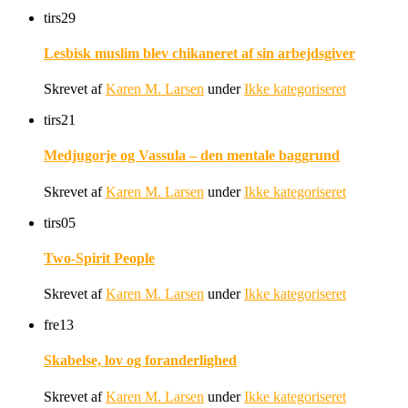
tirs
29
Lesbisk muslim blev chikaneret af sin arbejdsgiver
Skrevet af
Karen M. Larsen
under
Ikke kategoriseret
tirs
21
Medjugorje og Vassula – den mentale baggrund
Skrevet af
Karen M. Larsen
under
Ikke kategoriseret
tirs
05
Two-Spirit People
Skrevet af
Karen M. Larsen
under
Ikke kategoriseret
fre
13
Skabelse, lov og foranderlighed
Skrevet af
Karen M. Larsen
under
Ikke kategoriseret