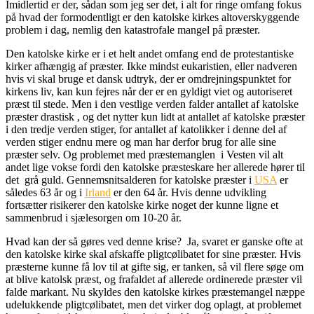
Imidlertid er der, sådan som jeg ser det, i alt for ringe omfang fokus
på hvad der formodentligt er den katolske kirkes altoverskyggende
problem i dag, nemlig den katastrofale mangel på præster.
Den katolske kirke er i et helt andet omfang end de protestantiske
kirker afhængig af præster. Ikke mindst eukaristien, eller nadveren
hvis vi skal bruge et dansk udtryk, der er omdrejningspunktet for
kirkens liv, kan kun fejres når der er en gyldigt viet og autoriseret
præst til stede. Men i den vestlige verden falder antallet af katolske
præster drastisk , og det nytter kun lidt at antallet af katolske præster
i den tredje verden stiger, for antallet af katolikker i denne del af
verden stiger endnu mere og man har derfor brug for alle sine
præster selv. Og problemet med præstemanglen i Vesten vil alt
andet lige vokse fordi den katolske præsteskare her allerede hører til
det grå guld. Gennemsnitsalderen for katolske præster i
USA
er
således 63 år og i
Irland
er den 64 år. Hvis denne udvikling
fortsætter risikerer den katolske kirke noget der kunne ligne et
sammenbrud i sjælesorgen om 10-20 år.
Hvad kan der så gøres ved denne krise? Ja, svaret er ganske ofte at
den katolske kirke skal afskaffe pligtcølibatet for sine præster. Hvis
præsterne kunne få lov til at gifte sig, er tanken, så vil flere søge om
at blive katolsk præst, og frafaldet af allerede ordinerede præster vil
falde markant. Nu skyldes den katolske kirkes præstemangel næppe
udelukkende pligtcølibatet, men det virker dog oplagt, at problemet