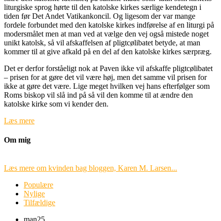
liturgiske sprog hørte til den katolske kirkes særlige kendetegn i
tiden før Det Andet Vatikankoncil. Og ligesom der var mange
fordele forbundet med den katolske kirkes indførelse af en liturgi på
modersmålet men at man ved at vælge den vej også mistede noget
unikt katolsk, så vil afskaffelsen af pligtcølibatet betyde, at man
kommer til at give afkald på en del af den katolske kirkes særpræg.
Det er derfor forståeligt nok at Paven ikke vil afskaffe pligtcølibatet
– prisen for at gøre det vil være høj, men det samme vil prisen for
ikke at gøre det være. Lige meget hvilken vej hans efterfølger som
Roms biskop vil slå ind på så vil den komme til at ændre den
katolske kirke som vi kender den.
Læs mere
Om mig
Læs mere om kvinden bag bloggen, Karen M. Larsen...
Populære
Nylige
Tilfældige
man
25