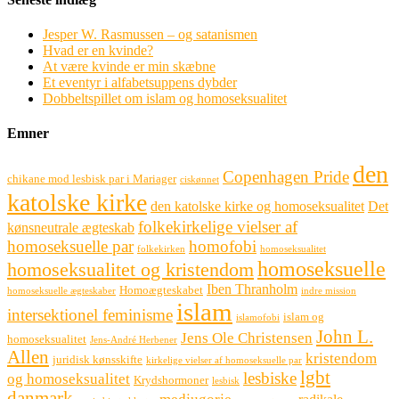
Jesper W. Rasmussen – og satanismen
Hvad er en kvinde?
At være kvinde er min skæbne
Et eventyr i alfabetsuppens dybder
Dobbeltspillet om islam og homoseksualitet
Emner
den
Copenhagen Pride
chikane mod lesbisk par i Mariager
ciskønnet
katolske kirke
den katolske kirke og homoseksualitet
Det
folkekirkelige vielser af
kønsneutrale ægteskab
homoseksuelle par
homofobi
folkekirken
homoseksualitet
homoseksuelle
homoseksualitet og kristendom
Iben Thranholm
Homoægteskabet
homoseksuelle ægteskaber
indre mission
islam
intersektionel feminisme
islam og
islamofobi
John L.
Jens Ole Christensen
homoseksualitet
Jens-André Herbener
Allen
kristendom
juridisk kønsskifte
kirkelige vielser af homoseksuelle par
lgbt
lesbiske
og homoseksualitet
Krydshormoner
lesbisk
danmark