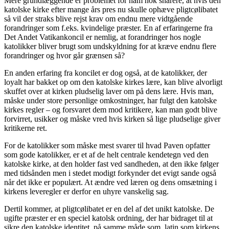
Mere grundlæggende er problemet for ham nok snarere, at hvis den
katolske kirke efter mange års pres nu skulle ophæve pligtcølibatet
så vil der straks blive rejst krav om endnu mere vidtgående
forandringer som f.eks. kvindelige præster. En af erfaringerne fra
Det Andet Vatikankoncil er nemlig, at forandringer hos nogle
katolikker bliver brugt som undskyldning for at kræve endnu flere
forandringer og hvor går grænsen så?
En anden erfaring fra koncilet er dog også, at de katolikker, der
loyalt har bakket op om den katolske kirkes lære, kan blive alvorligt
skuffet over at kirken pludselig laver om på dens lære. Hvis man,
måske under store personlige omkostninger, har fulgt den katolske
kirkes regler – og forsvaret dem mod kritikere, kan man godt blive
forvirret, usikker og måske vred hvis kirken så lige pludselige giver
kritikerne ret.
For de katolikker som måske mest svarer til hvad Paven opfatter
som gode katolikker, er et af de helt centrale kendetegn ved den
katolske kirke, at den holder fast ved sandheden, at den ikke følger
med tidsånden men i stedet modigt forkynder det evigt sande også
når det ikke er populært. At ændre ved læren og dens omsætning i
kirkens leveregler er derfor en uhyre vanskelig sag.
Dertil kommer, at pligtcølibatet er en del af det unikt katolske. De
ugifte præster er en speciel katolsk ordning, der har bidraget til at
sikre den katolske identitet, på samme måde som latin som kirkens