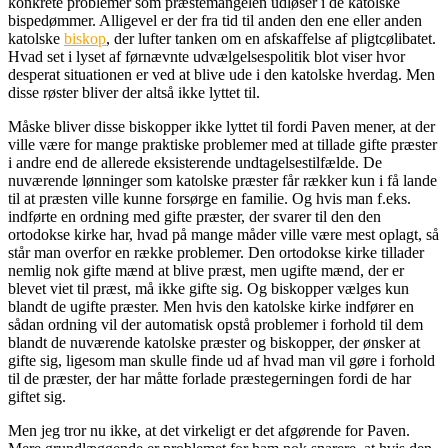
konkrete problemer som præstemangelen udløser i de katolske
bispedømmer. Alligevel er der fra tid til anden den ene eller anden
katolske
biskop
, der lufter tanken om en afskaffelse af pligtcølibatet.
Hvad set i lyset af førnævnte udvælgelsespolitik blot viser hvor
desperat situationen er ved at blive ude i den katolske hverdag. Men
disse røster bliver der altså ikke lyttet til.
Måske bliver disse biskopper ikke lyttet til fordi Paven mener, at der
ville være for mange praktiske problemer med at tillade gifte præster
i andre end de allerede eksisterende undtagelsestilfælde. De
nuværende lønninger som katolske præster får rækker kun i få lande
til at præsten ville kunne forsørge en familie. Og hvis man f.eks.
indførte en ordning med gifte præster, der svarer til den den
ortodokse kirke har, hvad på mange måder ville være mest oplagt, så
står man overfor en række problemer. Den ortodokse kirke tillader
nemlig nok gifte mænd at blive præst, men ugifte mænd, der er
blevet viet til præst, må ikke gifte sig. Og biskopper vælges kun
blandt de ugifte præster. Men hvis den katolske kirke indfører en
sådan ordning vil der automatisk opstå problemer i forhold til dem
blandt de nuværende katolske præster og biskopper, der ønsker at
gifte sig, ligesom man skulle finde ud af hvad man vil gøre i forhold
til de præster, der har måtte forlade præstegerningen fordi de har
giftet sig.
Men jeg tror nu ikke, at det virkeligt er det afgørende for Paven.