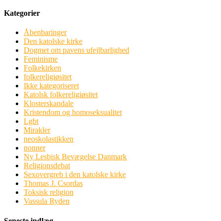
Kategorier
Åbenbaringer
Den katolske kirke
Dogmet om pavens ufejlbarlighed
Feminisme
Folkekirken
folkereligiøsitet
Ikke kategoriseret
Katolsk folkereligiøsitet
Klosterskandale
Kristendom og homoseksualitet
Lgbt
Mirakler
neoskolastikken
nonner
Ny Lesbisk Bevægelse Danmark
Religionsdebat
Sexovergreb i den katolske kirke
Thomas J. Csordas
Toksisk religion
Vassula Ryden
Seneste indlæg