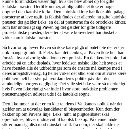
kunne formindskes væsentligt, hvis der blev åbnet op for gifte
katolske præster. Dertil kommer, at pligtcølibatet ikke er noget
dogme i den katolske kirke. Den katolske kirke har ikke altid pålagt
præsterne at leve ugift, ja faktisk findes der allerede nu gifte katolske
præster, det gælder f.eks. en del af præsterne fra de ortodokse kirker,
som har underlagt sig Paven og det gælder for gifte tidligere
protestantiske præster, der efter at være konverteret har ønsket at
virke som katolske præster.
Så hvorfor ophæver Paven så ikke bare pligtcølibatet? Se det er der
nok mange grunde til. F.eks. kan det tænkes, at Paven ikke helt har
forstået hvor alvorlig situationen er i praksis. En del kender nok til at
arbejde på en arbejdsplads, hvor ledelsen måske ikke helt synes at
have forstået alle de udfordringer som de ansatte må kæmpe med i
deres arbejdshverdag. Ej heller virker det altid som om at vores kære
politikere helt har styr på hvordan deres politik påvirker den
almindelige borgers dagligdag. Det ville slet ikke være så mærkeligt
hvis Paven ikke rigtigt var inde i hvor store praktiske problemer
præstemangelen udløser ude i de katolske sogne.
Dertil kommer, at der er en klar tendens i Vatikanets politik når det
gælder om at udvælge kandidater til bispeembedet: Kun dem der
bakker op om Pavens linje, f.eks. mht. at pligtcølibatet skal
opretholdes, bliver undnævnt til katolsk biskop. På denne måde
sikrer man sig altså mod uønsket kritik fra dem, der skal takle de