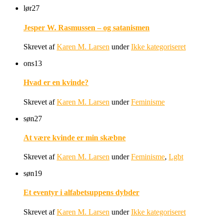
lør
27
Jesper W. Rasmussen – og satanismen
Skrevet af
Karen M. Larsen
under
Ikke kategoriseret
ons
13
Hvad er en kvinde?
Skrevet af
Karen M. Larsen
under
Feminisme
søn
27
At være kvinde er min skæbne
Skrevet af
Karen M. Larsen
under
Feminisme
,
Lgbt
søn
19
Et eventyr i alfabetsuppens dybder
Skrevet af
Karen M. Larsen
under
Ikke kategoriseret