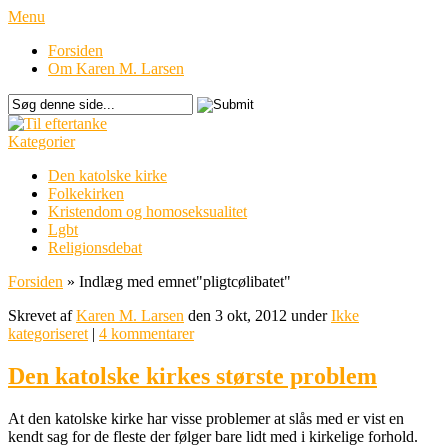
Menu
Forsiden
Om Karen M. Larsen
Kategorier
Den katolske kirke
Folkekirken
Kristendom og homoseksualitet
Lgbt
Religionsdebat
Forsiden
»
Indlæg med emnet
"
pligtcølibatet"
Skrevet af
Karen M. Larsen
den 3 okt, 2012 under
Ikke
kategoriseret
|
4 kommentarer
Den katolske kirkes største problem
At den katolske kirke har visse problemer at slås med er vist en
kendt sag for de fleste der følger bare lidt med i kirkelige forhold.