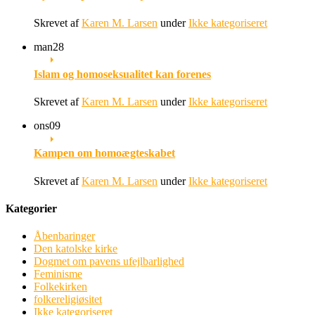
Skrevet af
Karen M. Larsen
under
Ikke kategoriseret
man
28
Islam og homoseksualitet kan forenes
Skrevet af
Karen M. Larsen
under
Ikke kategoriseret
ons
09
Kampen om homoægteskabet
Skrevet af
Karen M. Larsen
under
Ikke kategoriseret
Kategorier
Åbenbaringer
Den katolske kirke
Dogmet om pavens ufejlbarlighed
Feminisme
Folkekirken
folkereligiøsitet
Ikke kategoriseret