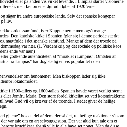
vedet eller på anden vis virket levende. I Limpias starter visionerne
er flere år, men fænomenet dør ud i løbet af 1920’erne.
n og sågar fra andre europæiske lande. Selv det spanske kongepar
på liv.
at en række ordenssamfund, især Kappucinerne men også mange
urdes. Den katolske kirke i Spanien føler sig i denne periode stærkt
ge og magtfulde i det spanske samfund. Mange af dem der troede på
at dommedag var nær. (1. Verdenskrig og det sociale og politiske kaos
rdens ende var nær.)
ller godkende autenticiteten af “miraklet i Limpias”. Omtalen af
istus fra Limpias” har dog stadig en vis popularitet i den
ge henvendelser om fænomenet. Men biskoppen lader sig ikke
 udenfor lokalområdet.
irke i 1500-tallets og 1600-tallets Spanien havde været venligt stemt
s eller Jomfru Maria. Den store fordel kirkeligt set ved korsmiraklerne
til hvad Gud vil og kræver af de troende. I stedet giver de hellige
tegn.
ed øjnene” hos en del af dem, der så det, ret heftige reaktioner så som
 der var tale om en art selvsuggestion. Der var altid kun tale om et
rørte krucifikser, for så ville jo alle have set noget. Men da disse