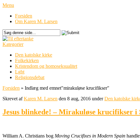
Menu
Forsiden
Om Karen M. Larsen
Kategorier
Den katolske kirke
Folkekirken
Kristendom og homoseksualitet
Lgbt
Religionsdebat
Forsiden
»
Indlæg med emnet
"
mirakuløse krucifikser"
Skrevet af
Karen M. Larsen
den 8 aug, 2016 under
Den katolske kirk
Jesus blinkede! – Mirakuløse krucifikser i
William A. Christians bog
Moving Crucifixes in Modern Spain
handler