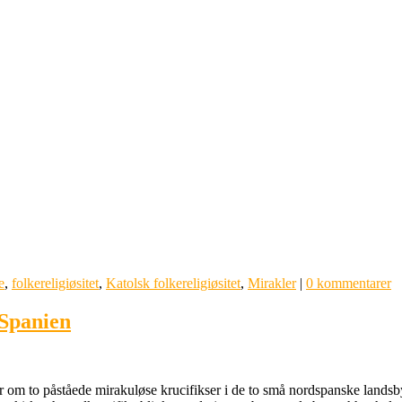
e
,
folkereligiøsitet
,
Katolsk folkereligiøsitet
,
Mirakler
|
0 kommentarer
 Spanien
 om to påståede mirakuløse krucifikser i de to små nordspanske landsbye