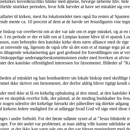
nekirkes hovedkrucifiks blinke med øjnene, bevæge læberne hhv. hele ho
tilfælde strækker perioden, hvor folk hævder at have set miraklet sig ov
farter til kirken, mest fra lokalområdet men også fra resten af Spanie
de mente ca. 10 procent af dem at de havde set Jesusfiguren vise tegn 
okale biskop var overbevist om at der var tale om et ægte mirakel, og 
e. I en periode er der et håb om at Limpias kunne blive til et spansk Lo
klassen, som bebrejder den katolske kirke dens nære alliance med de ri
il at omvende sig, ligesom de også ofte så det som et af mange tegn på 
tiltagende sekularisering gav god grobund for forestillingen om at ve
en biskoppelige undersøgelseskommissionen ender med hverken at afvise e
ster den katolske offentlighed interessen for fænomenet. Billeder af ”Kr
ægtheden af miraklet og han bombarderer sin lokale biskop med skriftli
ømmet ikke skriver om fænomenet, der derfor aldrig bliver rigtigt kendt
der med ikke at få en kirkelig opbakning al den stund, at den katolske k
e en skeptisk overfor folk, der påstod, at de modtog budskaber fra Jesu
 er nogen udenfor det kirkelige hierarki der påberåber sig direkte adgang 
hed kirkens ledere mulighed for at udlægge hvad Gud vil sige med disse 
s i andre forhold. For det første udløste synet af at ”Jesus blinkede m
loger. For det andet var problemet, at man aldrig ville kunne udelukke at
ser, at der ikke kan være tale om at der var blevet manipuleret med de be