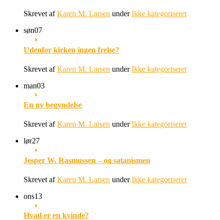
Skrevet af
Karen M. Larsen
under
Ikke kategoriseret
søn
07
Udenfor kirken ingen frelse?
Skrevet af
Karen M. Larsen
under
Ikke kategoriseret
man
03
En ny begyndelse
Skrevet af
Karen M. Larsen
under
Ikke kategoriseret
lør
27
Jesper W. Rasmussen – og satanismen
Skrevet af
Karen M. Larsen
under
Ikke kategoriseret
ons
13
Hvad er en kvinde?