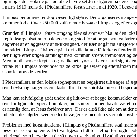
børn og siden voksne påstod at de havde set Jesusfiguren på deres sog
i marts 1919 mens de i Piedramillera først starter i maj 1920. I begge 
Limpias fænomenet er dog væsentligt større. Der organiseres mange val
kommer forbi. Over 250.000 valfartende besøgte Limpias og efter sigen
Grunden til Limpias i første omgang blev så stort var bl.a. at den l
lægfolksorganisationer bakkede op og stod for at organisere valfartern
angrebet af en aggressiv antikirkelighed, der især udgår fra arbejder
“miraklet i Limpias” håbede på at det ville kunne få kirkens fjender t
der fulgte efter krigen samtidigt med kommunismens fremkomst og den 
Men nuntiusen er skeptisk og Vatikanet synes at have sikret sig at d
miraklet i Limpias forsvinder fra de kirkelige aviser og efterhånden mi
spansksprogede verden.
I Piedramillera er den lokale sognepræst en begejstret tilhænger af 
overbevise og sørger oven i købet for at den katolske presse i bisped
Man kan selvfølgelig godt undre sig lidt over at begge korsmirakler en
overfor lignende typer af mirakler, mens inkvisitionen havde været mer
er nemlig den, at Jesus forbliver tavs. Der er altså ikke tale om at der
billeder, der bløder, sveder eller bevæger sig med deres verbale tavs
Problemet med korsmiraklerne i Limpias og Piedramillera skal mere søge
besvimelser og lignende. Det var ligesom lidt for heftigt for nogle teo
mindretal, som hævede, at de så noget usædvanligt. Hvad til gengæld vi