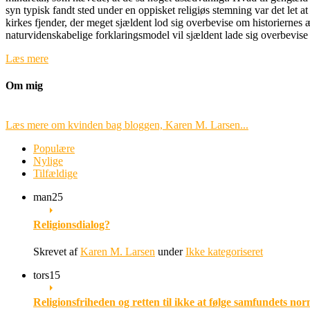
syn typisk fandt sted under en oppisket religiøs stemning var det let a
kirkes fjender, der meget sjældent lod sig overbevise om historiernes 
naturvidenskabelige forklaringsmodel vil sjældent lade sig overbevise 
Læs mere
Om mig
Læs mere om kvinden bag bloggen, Karen M. Larsen...
Populære
Nylige
Tilfældige
man
25
Religionsdialog?
Skrevet af
Karen M. Larsen
under
Ikke kategoriseret
tors
15
Religionsfriheden og retten til ikke at følge samfundets nor