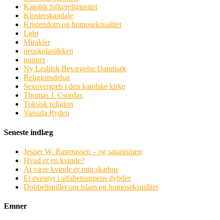
Katolsk folkereligiøsitet
Klosterskandale
Kristendom og homoseksualitet
Lgbt
Mirakler
neoskolastikken
nonner
Ny Lesbisk Bevægelse Danmark
Religionsdebat
Sexovergreb i den katolske kirke
Thomas J. Csordas
Toksisk religion
Vassula Ryden
Seneste indlæg
Jesper W. Rasmussen – og satanismen
Hvad er en kvinde?
At være kvinde er min skæbne
Et eventyr i alfabetsuppens dybder
Dobbeltspillet om islam og homoseksualitet
Emner