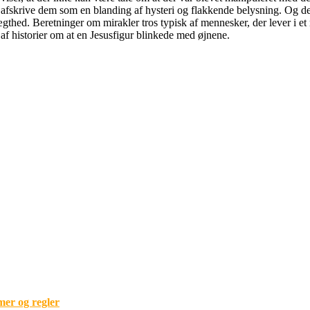
t afskrive dem som en blanding af hysteri og flakkende belysning. Og der
ægthed. Beretninger om mirakler tros typisk af mennesker, der lever i et
af historier om at en Jesusfigur blinkede med øjnene.
mer og regler