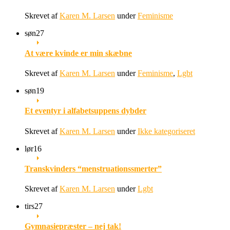
Skrevet af
Karen M. Larsen
under
Feminisme
søn
27
At være kvinde er min skæbne
Skrevet af
Karen M. Larsen
under
Feminisme
,
Lgbt
søn
19
Et eventyr i alfabetsuppens dybder
Skrevet af
Karen M. Larsen
under
Ikke kategoriseret
lør
16
Transkvinders “menstruationssmerter”
Skrevet af
Karen M. Larsen
under
Lgbt
tirs
27
Gymnasiepræster – nej tak!