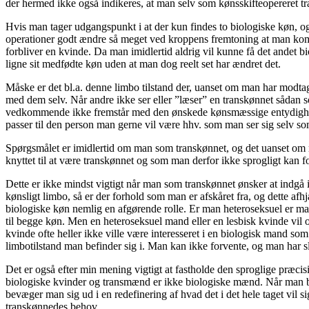
der hermed ikke også indikeres, at man selv som kønsskifteopereret tr
Hvis man tager udgangspunkt i at der kun findes to biologiske køn, o
operationer godt ændre så meget ved kroppens fremtoning at man komm
forbliver en kvinde. Da man imidlertid aldrig vil kunne få det andet 
ligne sit medfødte køn uden at man dog reelt set har ændret det.
Måske er det bl.a. denne limbo tilstand der, uanset om man har modt
med dem selv. Når andre ikke ser eller ”læser” en transkønnet sådan s
vedkommende ikke fremstår med den ønskede kønsmæssige entydighed i
passer til den person man gerne vil være hhv. som man ser sig selv so
Spørgsmålet er imidlertid om man som transkønnet, og det uanset om man
knyttet til at være transkønnet og som man derfor ikke sprogligt kan f
Dette er ikke mindst vigtigt når man som transkønnet ønsker at indgå i
kønsligt limbo, så er der forhold som man er afskåret fra, og dette afh
biologiske køn nemlig en afgørende rolle. Er man heteroseksuel er man
til begge køn. Men en heteroseksuel mand eller en lesbisk kvinde vil o
kvinde ofte heller ikke ville være interesseret i en biologisk mand som
limbotilstand man befinder sig i. Man kan ikke forvente, og man har sle
Det er også efter min mening vigtigt at fastholde den sproglige præci
biologiske kvinder og transmænd er ikke biologiske mænd. Når man bru
bevæger man sig ud i en redefinering af hvad det i det hele taget vil 
transkønnedes behov.