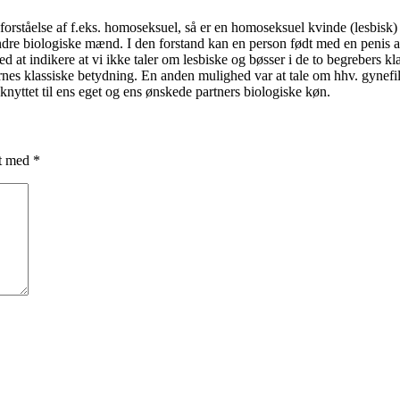
orståelse af f.eks. homoseksuel, så er en homoseksuel kvinde (lesbisk)
ndre biologiske mænd. I den forstand kan en person født med en penis a
ed at indikere at vi ikke taler om lesbiske og bøsser i de to begreber
nes klassiske betydning. En anden mulighed var at tale om hhv. gynefile
 knyttet til ens eget og ens ønskede partners biologiske køn.
et med
*