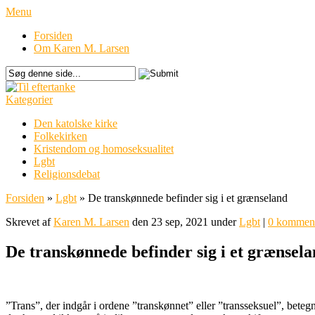
Menu
Forsiden
Om Karen M. Larsen
Kategorier
Den katolske kirke
Folkekirken
Kristendom og homoseksualitet
Lgbt
Religionsdebat
Forsiden
»
Lgbt
»
De transkønnede befinder sig i et grænseland
Skrevet af
Karen M. Larsen
den 23 sep, 2021 under
Lgbt
|
0 komment
De transkønnede befinder sig i et grænsel
”Trans”, der indgår i ordene ”transkønnet” eller ”transseksuel”, beteg