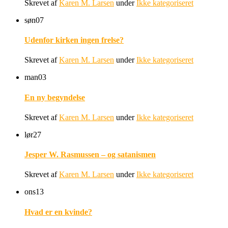
Skrevet af
Karen M. Larsen
under
Ikke kategoriseret
søn
07
Udenfor kirken ingen frelse?
Skrevet af
Karen M. Larsen
under
Ikke kategoriseret
man
03
En ny begyndelse
Skrevet af
Karen M. Larsen
under
Ikke kategoriseret
lør
27
Jesper W. Rasmussen – og satanismen
Skrevet af
Karen M. Larsen
under
Ikke kategoriseret
ons
13
Hvad er en kvinde?