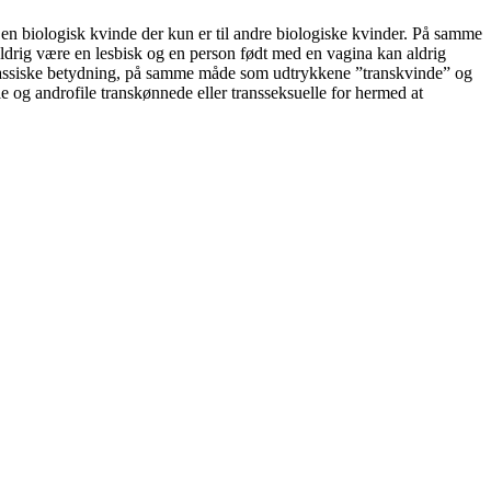
 en biologisk kvinde der kun er til andre biologiske kvinder. På samme
ldrig være en lesbisk og en person født med en vagina kan aldrig
s klassiske betydning, på samme måde som udtrykkene ”transkvinde” og
 og androfile transkønnede eller transseksuelle for hermed at