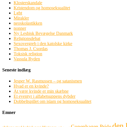
Klosterskandale
Kristendom og homoseksualitet
Lgbt
Mirakler
neoskolastikken
nonner
Ny Lesbisk Bevægelse Danmark
Religionsdebat
Sexovergreb i den katolske kirke
Thomas J. Csordas
Toksisk religion
Vassula Ryden
Seneste indlæg
Jesper W. Rasmussen – og satanismen
Hvad er en kvinde?
At være kvinde er min skæbne
Et eventyr i alfabetsuppens dybder
Dobbeltspillet om islam og homoseksualitet
Emner
den 
Copenhagen Pride