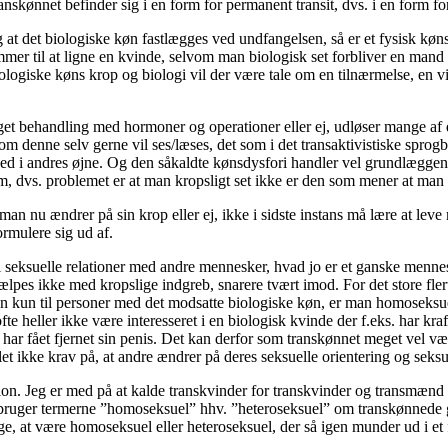
anskønnet befinder sig i en form for permanent transit, dvs. i en form 
g at det biologiske køn fastlægges ved undfangelsen, så er et fysisk k
er til at ligne en kvinde, selvom man biologisk set forbliver en mand 
biologiske køns krop og biologi vil der være tale om en tilnærmelse, en 
aget behandling med hormoner og operationer eller ej, udløser mange 
om denne selv gerne vil ses/læses, det som i det transaktivistiske spro
 andres øjne. Og den såkaldte kønsdysfori handler vel grundlæggende
m, dvs. problemet er at man kropsligt set ikke er den som mener at man 
 nu ændrer på sin krop eller ej, ikke i sidste instans må lære at leve m
ormulere sig ud af.
 seksuelle relationer med andre mennesker, hvad jo er et ganske mennesk
jælpes ikke med kropslige indgreb, snarere tvært imod. For det store fler
 kun til personer med det modsatte biologiske køn, er man homoseksuel 
fte heller ikke være interesseret i en biologisk kvinde der f.eks. har 
 har fået fjernet sin penis. Det kan derfor som transkønnet meget vel vær
t ikke krav på, at andre ændrer på deres seksuelle orientering og seksue
sion. Jeg er med på at kalde transkvinder for transkvinder og transmænd
ger termerne ”homoseksuel” hhv. ”heteroseksuel” om transkønnede giver
sige, at være homoseksuel eller heteroseksuel, der så igen munder ud i et