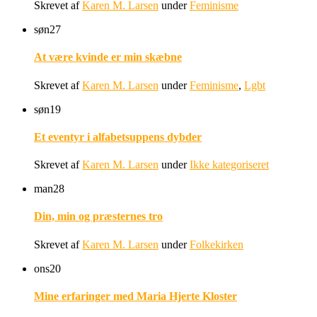
Skrevet af
Karen M. Larsen
under
Feminisme
søn
27
At være kvinde er min skæbne
Skrevet af
Karen M. Larsen
under
Feminisme
,
Lgbt
søn
19
Et eventyr i alfabetsuppens dybder
Skrevet af
Karen M. Larsen
under
Ikke kategoriseret
man
28
Din, min og præsternes tro
Skrevet af
Karen M. Larsen
under
Folkekirken
ons
20
Mine erfaringer med Maria Hjerte Kloster