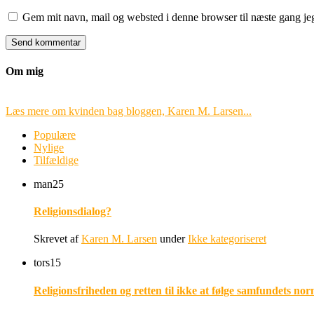
Gem mit navn, mail og websted i denne browser til næste gang j
Om mig
Læs mere om kvinden bag bloggen, Karen M. Larsen...
Populære
Nylige
Tilfældige
man
25
Religionsdialog?
Skrevet af
Karen M. Larsen
under
Ikke kategoriseret
tors
15
Religionsfriheden og retten til ikke at følge samfundets nor