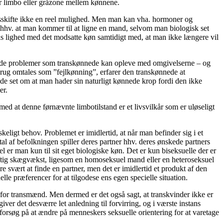
for limbo eller gråzone mellem kønnene.
ønsskifte ikke en reel mulighed. Men man kan vha. hormoner og
hhv. at man kommer til at ligne en mand, selvom man biologisk set
vis lighed med det modsatte køn samtidigt med, at man ikke længere vil
af de problemer som transkønnede kan opleve med omgivelserne – og
gbrug omtales som ”fejlkønning”, erfarer den transkønnede at
 set om at man hader sin naturligt kønnede krop fordi den ikke
er.
ed at denne førnævnte limbotilstand er et livsvilkår som er uløseligt
eligt behov. Problemet er imidlertid, at når man befinder sig i et
tal af befolkningen spiller deres partner hhv. deres ønskede partners
er man kun til sit eget biologiske køn. Det er kun biseksuelle der er
kraftig skægvækst, ligesom en homoseksuel mand eller en heteroseksuel
e svært at finde en partner, men det er imidlertid et produkt af den
lle præferencer for at tilgodese ens egen specielle situation.
 for transmænd. Men dermed er det også sagt, at transkvinder ikke er
 det desværre let anledning til forvirring, og i værste instans
 forsøg på at ændre på menneskers seksuelle orientering for at varetage