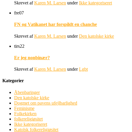
Skrevet af
Karen M. Larsen
under
Ikke kategoriseret
fre
07
FN og Vatikanet har forspildt en chanche
Skrevet af
Karen M. Larsen
under
Den katolske kirke
tirs
22
Er jeg nonbinær?
Skrevet af
Karen M. Larsen
under
Lgbt
Kategorier
Åbenbaringer
Den katolske kirke
Dogmet om pavens ufejlbarlighed
Feminisme
Folkekirken
folkereligiøsitet
Ikke kategoriseret
Katolsk folkereligiøsitet