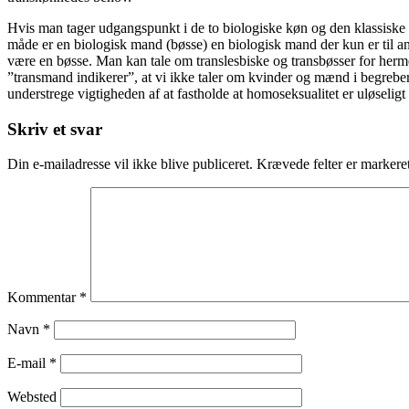
Hvis man tager udgangspunkt i de to biologiske køn og den klassiske f
måde er en biologisk mand (bøsse) en biologisk mand der kun er til a
være en bøsse. Man kan tale om translesbiske og transbøsser for herm
”transmand indikerer”, at vi ikke taler om kvinder og mænd i begreber
understrege vigtigheden af at fastholde at homoseksualitet er uløseligt
Skriv et svar
Din e-mailadresse vil ikke blive publiceret.
Krævede felter er marker
Kommentar
*
Navn
*
E-mail
*
Websted