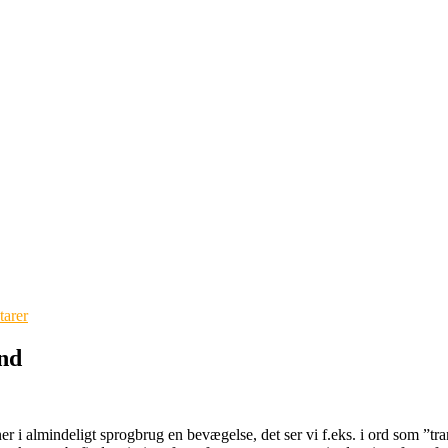
arer
and
ner i almindeligt sprogbrug en bevægelse, det ser vi f.eks. i ord som ”tr