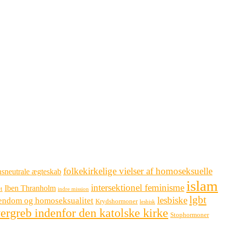
folkekirkelige vielser af homoseksuelle
sneutrale ægteskab
islam
intersektionel feminisme
Iben Thranholm
t
indre mission
lgbt
lesbiske
tendom og homoseksualitet
Krydshormoner
lesbisk
ergreb indenfor den katolske kirke
Stophormoner