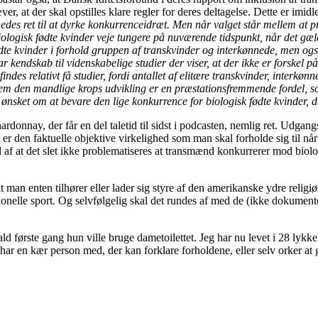
er, at der skal opstilles klare regler for deres deltagelse. Dette er imidl
s ret til at dyrke konkurrenceidræt. Men når valget står mellem at prio
biologisk fødte kvinder veje tungere på nuværende tidspunkt, når det gæl
 fødte kvinder i forhold gruppen af transkvinder og interkønnede, men o
r kendskab til videnskabelige studier der viser, at der ikke er forskel 
ndes relativt få studier, fordi antallet af elitære transkvinder, interk
em den mandlige krops udvikling er en præstationsfremmende fordel, so
es ønsket om at bevare den lige konkurrence for biologisk fødte kvinder,
donnay, der får en del taletid til sidst i podcasten, nemlig ret. Udgang
 er den faktuelle objektive virkelighed som man skal forholde sig til nå
 af at det slet ikke problematiseres at transmænd konkurrerer mod bio
 man enten tilhører eller lader sig styre af den amerikanske ydre religiø
nelle sport. Og selvfølgelig skal det rundes af med de (ikke dokumenter
ld første gang hun ville bruge dametoilettet. Jeg har nu levet i 28 lykk
r en kær person med, der kan forklare forholdene, eller selv orker at gø