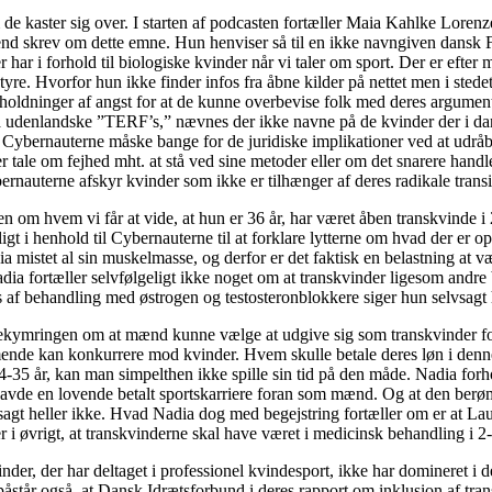
de kaster sig over. I starten af podcasten fortæller Maia Kahlke Loren
trend skrev om dette emne. Hun henviser så til en ikke navngiven dansk F
 har i forhold til biologiske kvinder når vi taler om sport. Der er efter
re. Hvorfor hun ikke finder infos fra åbne kilder på nettet men i sted
e” holdninger af angst for at de kunne overbevise folk med deres argum
å udenlandske ”TERF’s,” nævnes der ikke navne på de kvinder der i 
 Cybernauterne måske bange for de juridiske implikationer ved at udråbe
r tale om fejhed mht. at stå ved sine metoder eller om det snarere hand
ernauterne afskyr kvinder som ikke er tilhænger af deres radikale tran
sen om hvem vi får at vide, at hun er 36 år, har været åben transkvinde 
ligt i henhold til Cybernauterne til at forklare lytterne om hvad der er
a mistet al sin muskelmasse, og derfor er det faktisk en belastning at væ
ia fortæller selvfølgeligt ikke noget om at transkvinder ligesom andre 
s af behandling med østrogen og testosteronblokkere siger hun selvsagt 
kymringen om at mænd kunne vælge at udgive sig som transkvinder for a
mmende kan konkurrere mod kvinder. Hvem skulle betale deres løn i denn
35 år, kan man simpelthen ikke spille sin tid på den måde. Nadia forhol
 havde en lovende betalt sportskarriere foran som mænd. Og at den berø
sagt heller ikke. Hvad Nadia dog med begejstring fortæller om er at L
i øvrigt, at transkvinderne skal have været i medicinsk behandling i 2-
nder, der har deltaget i professionel kvindesport, ikke har domineret i d
tår også, at Dansk Idrætsforbund i deres rapport om inklusion af transk