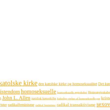
katolske kirke
den katolske kirke og homoseksualitet
Det køn
homoseksuelle
ristendom
Homoægteskabe
homoseksuelle ægteskaber
John L. Allen
n
kris
juridisk kønsskifte
kirkelige vielser af homoseksuelle par
sexov
radikal transaktivisme
ister
radikalfeminisme
radikal feminisme