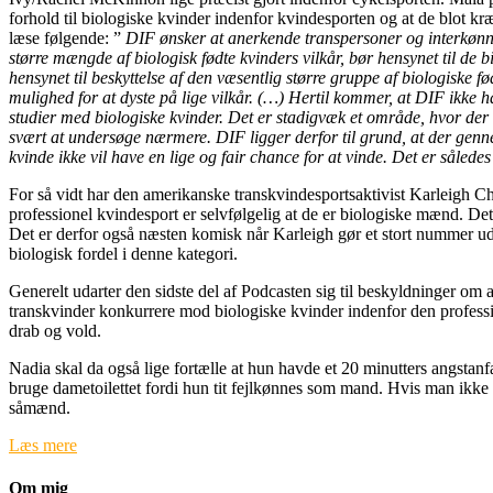
forhold til biologiske kvinder indenfor kvindesporten og at de blot kræv
læse følgende: ”
DIF ønsker at anerkende transpersoner og interkønnede
større mængde af biologisk fødte kvinders vilkår, bør hensynet til de 
hensynet til beskyttelse af den væsentlig større gruppe af biologiske
mulighed for at dyste på lige vilkår. (…) Hertil kommer, at DIF ikke ha
studier med biologiske kvinder. Det er stadigvæk et område, hvor der fi
svært at undersøge nærmere. DIF ligger derfor til grund, at der genn
kvinde ikke vil have en lige og fair chance for at vinde. Det er såled
For så vidt har den amerikanske transkvindesportsaktivist Karleigh Char
professionel kvindesport er selvfølgelig at de er biologiske mænd. Det
Det er derfor også næsten komisk når Karleigh gør et stort nummer ud
biologisk fordel i denne kategori.
Generelt udarter den sidste del af Podcasten sig til beskyldninger om at
transkvinder konkurrere mod biologiske kvinder indenfor den professio
drab og vold.
Nadia skal da også lige fortælle at hun havde et 20 minutters angstanfa
bruge dametoilettet fordi hun tit fejlkønnes som mand. Hvis man ikke ha
såmænd.
Læs mere
Om mig