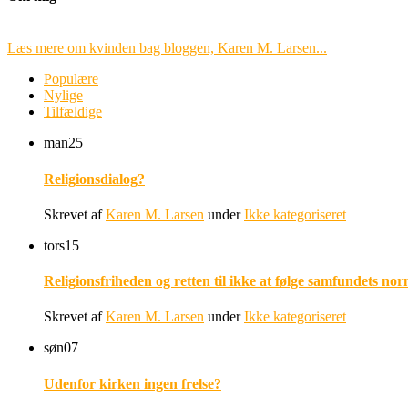
Læs mere om kvinden bag bloggen, Karen M. Larsen...
Populære
Nylige
Tilfældige
man
25
Religionsdialog?
Skrevet af
Karen M. Larsen
under
Ikke kategoriseret
tors
15
Religionsfriheden og retten til ikke at følge samfundets nor
Skrevet af
Karen M. Larsen
under
Ikke kategoriseret
søn
07
Udenfor kirken ingen frelse?