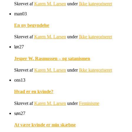
Skrevet af
Karen M. Larsen
under
Ikke kategoriseret
man
03
En ny begyndelse
Skrevet af
Karen M. Larsen
under
Ikke kategoriseret
lør
27
Jesper W. Rasmussen – og satanismen
Skrevet af
Karen M. Larsen
under
Ikke kategoriseret
ons
13
Hvad er en kvinde?
Skrevet af
Karen M. Larsen
under
Feminisme
søn
27
At være kvinde er min skæbne