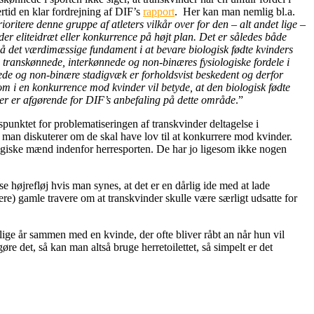
ertid en klar fordrejning af DIF’s
rapport
. Her kan man nemlig bl.a.
ritere denne gruppe af atleters vilkår over for den – alt andet lige –
der eliteidræt eller konkurrence på højt plan. Det er således både
gså det værdimæssige fundament i at bevare biologisk fødte kvinders
på transkønnede, interkønnede og non-binæres fysiologiske fordele i
ønnede og non-binære stadigvæk er forholdsvist beskedent og derfor
m i en konkurrence mod kvinder vil betyde, at den biologisk fødte
 der er afgørende for DIF’s anbefaling på dette område
.”
spunktet for problematiseringen af transkvinder deltagelse i
r man diskuterer om de skal have lov til at konkurrere mod kvinder.
logiske mænd indenfor herresporten. De har jo ligesom ikke nogen
se højrefløj hvis man synes, at det er en dårlig ide med at lade
e) gamle travere om at transkvinder skulle være særligt udsatte for
elige år sammen med en kvinde, der ofte bliver råbt an når hun vil
re det, så kan man altså bruge herretoilettet, så simpelt er det