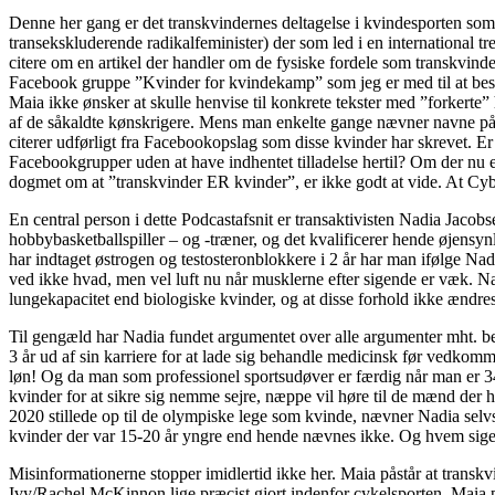
Denne her gang er det transkvindernes deltagelse i kvindesporten som 
transekskluderende radikalfeminister) der som led i en international 
citere om en artikel der handler om de fysiske fordele som transkvinder
Facebook gruppe ”Kvinder for kvindekamp” som jeg er med til at besty
Maia ikke ønsker at skulle henvise til konkrete tekster med ”forkert
af de såkaldte kønskrigere. Mens man enkelte gange nævner navne p
citerer udførligt fra Facebookopslag som disse kvinder har skrevet. Er
Facebookgrupper uden at have indhentet tilladelse hertil? Om der nu e
dogmet om at ”transkvinder ER kvinder”, er ikke godt at vide. At Cyb
En central person i dette Podcastafsnit er transaktivisten Nadia Jacob
hobbybasketballspiller – og -træner, og det kvalificerer hende øjensyn
har indtaget østrogen og testosteronblokkere i 2 år har man ifølge Nadi
ved ikke hvad, men vel luft nu når musklerne efter sigende er væk. Nad
lungekapacitet end biologiske kvinder, og at disse forhold ikke ændre
Til gengæld har Nadia fundet argumentet over alle argumenter mht. be
3 år ud af sin karriere for at lade sig behandle medicinsk før vedko
løn! Og da man som professionel sportsudøver er færdig når man er 34-
kvinder for at sikre sig nemme sejre, næppe vil høre til de mænd der
2020 stillede op til de olympiske lege som kvinde, nævner Nadia selv
kvinder der var 15-20 år yngre end hende nævnes ikke. Og hvem siger 
Misinformationerne stopper imidlertid ikke her. Maia påstår at transkvi
Ivy/Rachel McKinnon lige præcist gjort indenfor cykelsporten. Maia pås