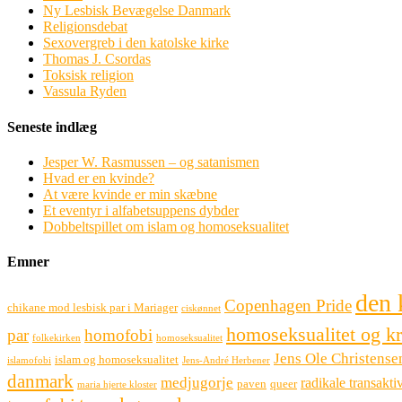
Ny Lesbisk Bevægelse Danmark
Religionsdebat
Sexovergreb i den katolske kirke
Thomas J. Csordas
Toksisk religion
Vassula Ryden
Seneste indlæg
Jesper W. Rasmussen – og satanismen
Hvad er en kvinde?
At være kvinde er min skæbne
Et eventyr i alfabetsuppens dybder
Dobbeltspillet om islam og homoseksualitet
Emner
den 
Copenhagen Pride
chikane mod lesbisk par i Mariager
ciskønnet
homoseksualitet og k
par
homofobi
folkekirken
homoseksualitet
Jens Ole Christense
islam og homoseksualitet
islamofobi
Jens-André Herbener
danmark
medjugorje
radikale transaktiv
paven
queer
maria hjerte kloster