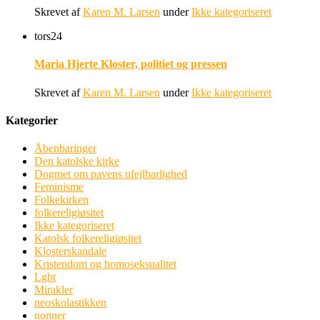
Skrevet af
Karen M. Larsen
under
Ikke kategoriseret
tors
24
Maria Hjerte Kloster, politiet og pressen
Skrevet af
Karen M. Larsen
under
Ikke kategoriseret
Kategorier
Åbenbaringer
Den katolske kirke
Dogmet om pavens ufejlbarlighed
Feminisme
Folkekirken
folkereligiøsitet
Ikke kategoriseret
Katolsk folkereligiøsitet
Klosterskandale
Kristendom og homoseksualitet
Lgbt
Mirakler
neoskolastikken
nonner