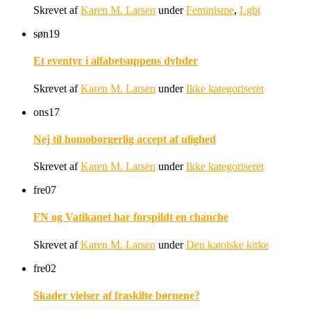
Skrevet af
Karen M. Larsen
under
Feminisme
,
Lgbt
søn
19
Et eventyr i alfabetsuppens dybder
Skrevet af
Karen M. Larsen
under
Ikke kategoriseret
ons
17
Nej til homoborgerlig accept af ulighed
Skrevet af
Karen M. Larsen
under
Ikke kategoriseret
fre
07
FN og Vatikanet har forspildt en chanche
Skrevet af
Karen M. Larsen
under
Den katolske kirke
fre
02
Skader vielser af fraskilte børnene?