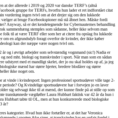
zen at der allerede i 2019 og 2020 var danske TERF’s (altså
acebook gruppe for TERFs, hvorfra hun lader et ret indforstået citat
 min vurdering ingen tvivl om at det drejer sig om den lukkede
et vælger at bruge Facebookspioner må stå åbnet hen. Måske fordi
enter? Anyway, så er det kendetegnende for Cybernauternes behandling
dansk sammenhæng stemples som sådanne, heller ikke selvom man
 folk til at være TERF eller som her at citere fra opslag fra lukkede
ler om en afgrundsdyb foragt overfor de kvinder, der ikke køber
sideologi kan der næppe være nogen tvivl om.
i 2 år og i øvrigt arbejder som selvstændig vognmand (sic!) Nadia er
 op og ned mht. biologi og transkvinder i sport. Når man som en sådan
re udstyret med et mandligt skelet, der jo nu skal holdes op af, ja jeg
biologiske mænd har større hjerter, bredere blodårer og større
heller ikke noget om.
t vinde i kvindesport: Ingen professionel sportsudøver ville tage 2-
e periode? Og Kvindelige sportsudøvere har i forvejen jo en laver
der sig selvsagt ikke til at mænd, der kunne finde på at stille op som
mte transkønnede vægtløfter Laura Hubbart faktisk var 42 år da hun i
aura Hubbart tabte til OL, men at hun konkurrerede mod biologiske
3 år?
eres kategorier. Hvad hun ikke fortæller er, at det har Veronica
ønnede i sporten ikke siger, at transkvinder har en unfair fordel i