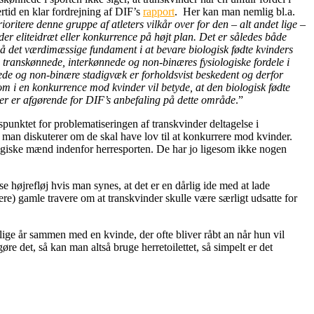
ertid en klar fordrejning af DIF’s
rapport
. Her kan man nemlig bl.a.
ritere denne gruppe af atleters vilkår over for den – alt andet lige –
der eliteidræt eller konkurrence på højt plan. Det er således både
gså det værdimæssige fundament i at bevare biologisk fødte kvinders
på transkønnede, interkønnede og non-binæres fysiologiske fordele i
ønnede og non-binære stadigvæk er forholdsvist beskedent og derfor
m i en konkurrence mod kvinder vil betyde, at den biologisk fødte
 der er afgørende for DIF’s anbefaling på dette område
.”
spunktet for problematiseringen af transkvinder deltagelse i
r man diskuterer om de skal have lov til at konkurrere mod kvinder.
logiske mænd indenfor herresporten. De har jo ligesom ikke nogen
se højrefløj hvis man synes, at det er en dårlig ide med at lade
e) gamle travere om at transkvinder skulle være særligt udsatte for
elige år sammen med en kvinde, der ofte bliver råbt an når hun vil
re det, så kan man altså bruge herretoilettet, så simpelt er det