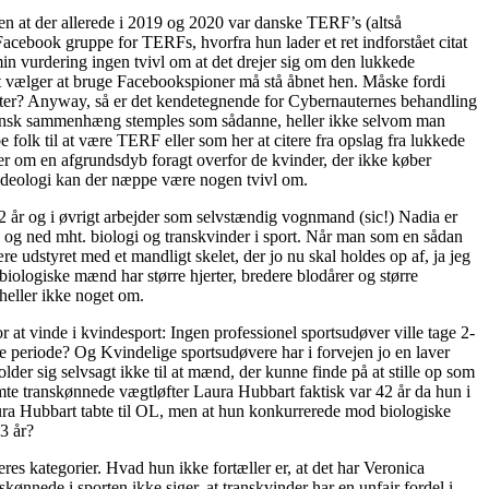
zen at der allerede i 2019 og 2020 var danske TERF’s (altså
acebook gruppe for TERFs, hvorfra hun lader et ret indforstået citat
 min vurdering ingen tvivl om at det drejer sig om den lukkede
et vælger at bruge Facebookspioner må stå åbnet hen. Måske fordi
enter? Anyway, så er det kendetegnende for Cybernauternes behandling
dansk sammenhæng stemples som sådanne, heller ikke selvom man
 folk til at være TERF eller som her at citere fra opslag fra lukkede
ler om en afgrundsdyb foragt overfor de kvinder, der ikke køber
sideologi kan der næppe være nogen tvivl om.
i 2 år og i øvrigt arbejder som selvstændig vognmand (sic!) Nadia er
 op og ned mht. biologi og transkvinder i sport. Når man som en sådan
re udstyret med et mandligt skelet, der jo nu skal holdes op af, ja jeg
biologiske mænd har større hjerter, bredere blodårer og større
heller ikke noget om.
t vinde i kvindesport: Ingen professionel sportsudøver ville tage 2-
e periode? Og Kvindelige sportsudøvere har i forvejen jo en laver
der sig selvsagt ikke til at mænd, der kunne finde på at stille op som
mte transkønnede vægtløfter Laura Hubbart faktisk var 42 år da hun i
aura Hubbart tabte til OL, men at hun konkurrerede mod biologiske
3 år?
eres kategorier. Hvad hun ikke fortæller er, at det har Veronica
ønnede i sporten ikke siger, at transkvinder har en unfair fordel i