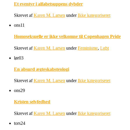
Et eventyr i alfabetsuppens dybder
Skrevet af
Karen M. Larsen
under
Ikke kategoriseret
ons
11
Homoseksuelle er ikke velkomne til Copenhagen Pride
Skrevet af
Karen M. Larsen
under
Feminisme
,
Lgbt
lør
03
En absurd ægteskabsteologi
Skrevet af
Karen M. Larsen
under
Ikke kategoriseret
ons
29
Kristen selvfedhed
Skrevet af
Karen M. Larsen
under
Ikke kategoriseret
tors
24