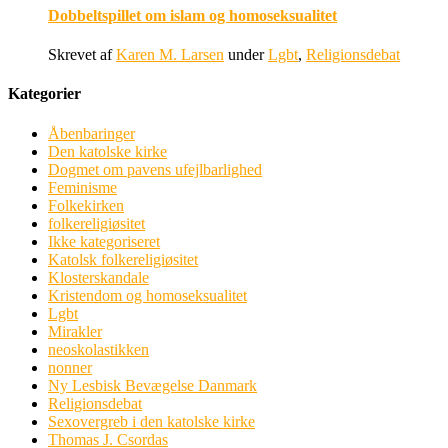
Dobbeltspillet om islam og homoseksualitet
Skrevet af
Karen M. Larsen
under
Lgbt
,
Religionsdebat
Kategorier
Åbenbaringer
Den katolske kirke
Dogmet om pavens ufejlbarlighed
Feminisme
Folkekirken
folkereligiøsitet
Ikke kategoriseret
Katolsk folkereligiøsitet
Klosterskandale
Kristendom og homoseksualitet
Lgbt
Mirakler
neoskolastikken
nonner
Ny Lesbisk Bevægelse Danmark
Religionsdebat
Sexovergreb i den katolske kirke
Thomas J. Csordas