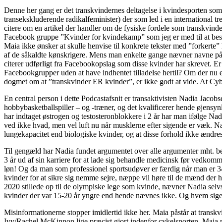
Denne her gang er det transkvindernes deltagelse i kvindesporten som 
transekskluderende radikalfeminister) der som led i en international 
citere om en artikel der handler om de fysiske fordele som transkvinder
Facebook gruppe ”Kvinder for kvindekamp” som jeg er med til at besty
Maia ikke ønsker at skulle henvise til konkrete tekster med ”forkert
af de såkaldte kønskrigere. Mens man enkelte gange nævner navne p
citerer udførligt fra Facebookopslag som disse kvinder har skrevet. Er
Facebookgrupper uden at have indhentet tilladelse hertil? Om der nu e
dogmet om at ”transkvinder ER kvinder”, er ikke godt at vide. At Cyb
En central person i dette Podcastafsnit er transaktivisten Nadia Jacob
hobbybasketballspiller – og -træner, og det kvalificerer hende øjensyn
har indtaget østrogen og testosteronblokkere i 2 år har man ifølge Nadi
ved ikke hvad, men vel luft nu når musklerne efter sigende er væk. Nad
lungekapacitet end biologiske kvinder, og at disse forhold ikke ændre
Til gengæld har Nadia fundet argumentet over alle argumenter mht. be
3 år ud af sin karriere for at lade sig behandle medicinsk før vedko
løn! Og da man som professionel sportsudøver er færdig når man er 34-
kvinder for at sikre sig nemme sejre, næppe vil høre til de mænd der
2020 stillede op til de olympiske lege som kvinde, nævner Nadia selv
kvinder der var 15-20 år yngre end hende nævnes ikke. Og hvem siger 
Misinformationerne stopper imidlertid ikke her. Maia påstår at transkvi
Ivy/Rachel McKinnon lige præcist gjort indenfor cykelsporten. Maia pås