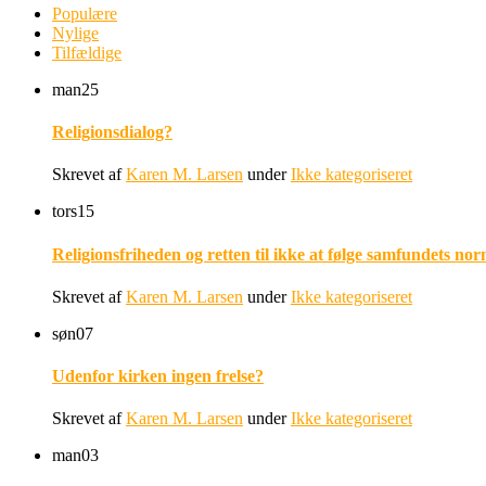
Populære
Nylige
Tilfældige
man
25
Religionsdialog?
Skrevet af
Karen M. Larsen
under
Ikke kategoriseret
tors
15
Religionsfriheden og retten til ikke at følge samfundets nor
Skrevet af
Karen M. Larsen
under
Ikke kategoriseret
søn
07
Udenfor kirken ingen frelse?
Skrevet af
Karen M. Larsen
under
Ikke kategoriseret
man
03