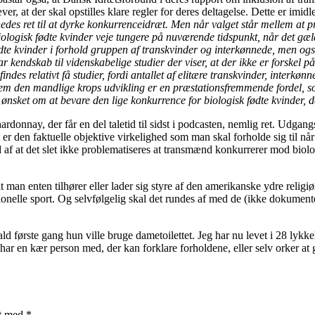
er, at der skal opstilles klare regler for deres deltagelse. Dette er imidl
s ret til at dyrke konkurrenceidræt. Men når valget står mellem at prio
biologisk fødte kvinder veje tungere på nuværende tidspunkt, når det gæl
 fødte kvinder i forhold gruppen af transkvinder og interkønnede, men o
r kendskab til videnskabelige studier der viser, at der ikke er forskel 
ndes relativt få studier, fordi antallet af elitære transkvinder, interk
em den mandlige krops udvikling er en præstationsfremmende fordel, so
es ønsket om at bevare den lige konkurrence for biologisk fødte kvinder,
donnay, der får en del taletid til sidst i podcasten, nemlig ret. Udgang
 er den faktuelle objektive virkelighed som man skal forholde sig til nå
 af at det slet ikke problematiseres at transmænd konkurrerer mod bio
 man enten tilhører eller lader sig styre af den amerikanske ydre religiø
nelle sport. Og selvfølgelig skal det rundes af med de (ikke dokumenter
ld første gang hun ville bruge dametoilettet. Jeg har nu levet i 28 lykk
r en kær person med, der kan forklare forholdene, eller selv orker at gø
et med
*