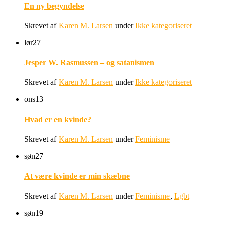
En ny begyndelse
Skrevet af
Karen M. Larsen
under
Ikke kategoriseret
lør
27
Jesper W. Rasmussen – og satanismen
Skrevet af
Karen M. Larsen
under
Ikke kategoriseret
ons
13
Hvad er en kvinde?
Skrevet af
Karen M. Larsen
under
Feminisme
søn
27
At være kvinde er min skæbne
Skrevet af
Karen M. Larsen
under
Feminisme
,
Lgbt
søn
19