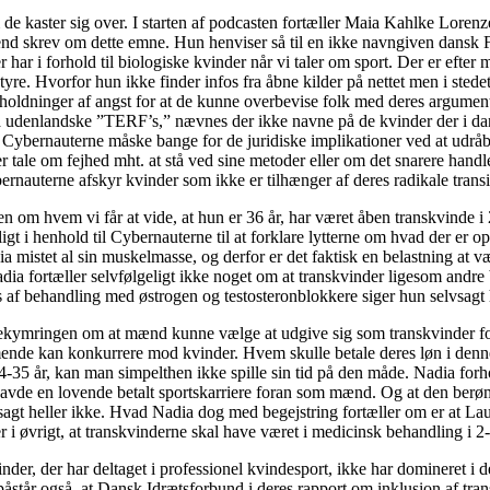
de kaster sig over. I starten af podcasten fortæller Maia Kahlke Loren
trend skrev om dette emne. Hun henviser så til en ikke navngiven dansk F
 har i forhold til biologiske kvinder når vi taler om sport. Der er efter
re. Hvorfor hun ikke finder infos fra åbne kilder på nettet men i sted
e” holdninger af angst for at de kunne overbevise folk med deres argum
å udenlandske ”TERF’s,” nævnes der ikke navne på de kvinder der i 
 Cybernauterne måske bange for de juridiske implikationer ved at udråbe
r tale om fejhed mht. at stå ved sine metoder eller om det snarere hand
ernauterne afskyr kvinder som ikke er tilhænger af deres radikale tran
sen om hvem vi får at vide, at hun er 36 år, har været åben transkvinde 
ligt i henhold til Cybernauterne til at forklare lytterne om hvad der er
a mistet al sin muskelmasse, og derfor er det faktisk en belastning at væ
ia fortæller selvfølgeligt ikke noget om at transkvinder ligesom andre 
s af behandling med østrogen og testosteronblokkere siger hun selvsagt 
kymringen om at mænd kunne vælge at udgive sig som transkvinder for a
mmende kan konkurrere mod kvinder. Hvem skulle betale deres løn i denn
35 år, kan man simpelthen ikke spille sin tid på den måde. Nadia forhol
 havde en lovende betalt sportskarriere foran som mænd. Og at den berø
sagt heller ikke. Hvad Nadia dog med begejstring fortæller om er at L
i øvrigt, at transkvinderne skal have været i medicinsk behandling i 2-
nder, der har deltaget i professionel kvindesport, ikke har domineret i d
tår også, at Dansk Idrætsforbund i deres rapport om inklusion af transk