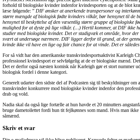
forhold til biologiske kvinder indenfor kvindesporten og at de blot kræv
læse følgende: ”
DIF ønsker at anerkende transpersoner og interkønnede
større mængde af biologisk fødte kvinders vilkår, bør hensynet til de 
hensynet til beskyttelse af den væsentlig større gruppe af biologiske
mulighed for at dyste på lige vilkår. (…) Hertil kommer, at DIF ikke ha
studier med biologiske kvinder. Det er stadigvæk et område, hvor der fi
svært at undersøge nærmere. DIF ligger derfor til grund, at der genn
kvinde ikke vil have en lige og fair chance for at vinde. Det er såled
For så vidt har den amerikanske transkvindesportsaktivist Karleigh Char
professionel kvindesport er selvfølgelig at de er biologiske mænd. Det
Det er derfor også næsten komisk når Karleigh gør et stort nummer ud
biologisk fordel i denne kategori.
Generelt udarter den sidste del af Podcasten sig til beskyldninger om at
transkvinder konkurrere mod biologiske kvinder indenfor den professio
drab og vold.
Nadia skal da også lige fortælle at hun havde et 20 minutters angstanfa
bruge dametoilettet fordi hun tit fejlkønnes som mand. Hvis man ikke ha
såmænd.
Skriv et svar
Din e-mailadresse vil ikke blive publiceret.
Krævede felter er marker