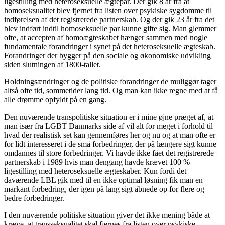
ligestilling med heteroseksuelle ægtepar. Der gik 8 år fra at
homoseksualitet blev fjernet fra listen over psykiske sygdomme til
indførelsen af det registrerede partnerskab. Og der gik 23 år fra det
blev indført indtil homoseksuelle par kunne gifte sig. Man glemmer
ofte, at accepten af homoægteskabet hænger sammen med nogle
fundamentale forandringer i synet på det heteroseksuelle ægteskab.
Forandringer der bygger på den sociale og økonomiske udvikling
siden slutningen af 1800-tallet.
Holdningsændringer og de politiske forandringer de muliggør tager
altså ofte tid, sommetider lang tid. Og man kan ikke regne med at få
alle drømme opfyldt på en gang.
Den nuværende transpolitiske situation er i mine øjne præget af, at
man især fra LGBT Danmarks side af vil alt for meget i forhold til
hvad der realistisk set kan gennemføres her og nu og at man ofte er
for lidt interesseret i de små forbedringer, der på længere sigt kunne
omdannes til store forbedringer. Vi havde ikke fået det registrerede
partnerskab i 1989 hvis man dengang havde krævet 100 %
ligestilling med heteroseksuelle ægteskaber. Kun fordi det
daværende LBL gik med til en ikke optimal løsning fik man en
markant forbedring, der igen på lang sigt åbnede op for flere og
bedre forbedringer.
I den nuværende politiske situation giver det ikke mening både at
kræve, at transseksualitet skal fjernes fra listen over psykiske