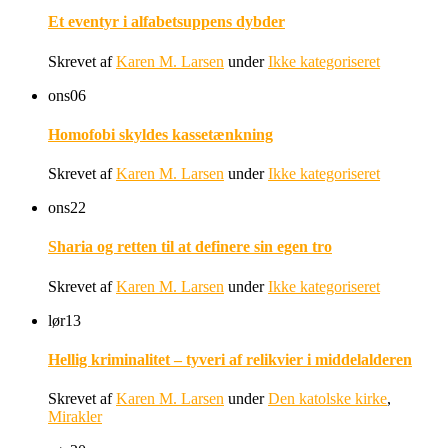
Et eventyr i alfabetsuppens dybder
Skrevet af
Karen M. Larsen
under
Ikke kategoriseret
ons
06
Homofobi skyldes kassetænkning
Skrevet af
Karen M. Larsen
under
Ikke kategoriseret
ons
22
Sharia og retten til at definere sin egen tro
Skrevet af
Karen M. Larsen
under
Ikke kategoriseret
lør
13
Hellig kriminalitet – tyveri af relikvier i middelalderen
Skrevet af
Karen M. Larsen
under
Den katolske kirke
,
Mirakler