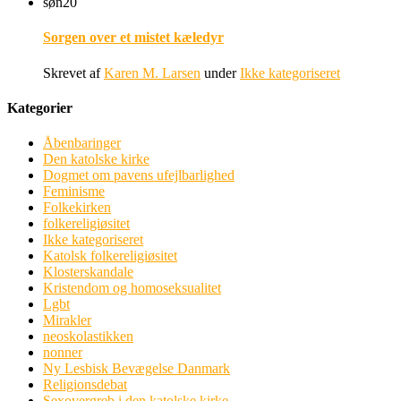
søn
20
Sorgen over et mistet kæledyr
Skrevet af
Karen M. Larsen
under
Ikke kategoriseret
Kategorier
Åbenbaringer
Den katolske kirke
Dogmet om pavens ufejlbarlighed
Feminisme
Folkekirken
folkereligiøsitet
Ikke kategoriseret
Katolsk folkereligiøsitet
Klosterskandale
Kristendom og homoseksualitet
Lgbt
Mirakler
neoskolastikken
nonner
Ny Lesbisk Bevægelse Danmark
Religionsdebat
Sexovergreb i den katolske kirke