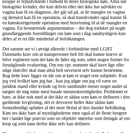
kroppe er fejludviklede i forhold til deres biologiske køn. Altså når
biologiske kvinder, der kun delvist eller slet ikke har udviklet en
vagina kan få en diagnose, der går ud på, at de mangler en vagina
og dernæst kan få en operation, så skal transkvinder også kunne få
en kønskorrigerende operation med henvisning til at de mangler en
vagina. En besnærende argumentation – der dog trækker på nogle
grundlæggende forestillinger om køn som i dag sandsynligvis kun
deles af et ret lille mindretal af befolkningen.
Det samme ser vi i øvrigt allerede i forbindelse med LGBT
Danmarks krav om at transpersoner helt frit skal kunne kræve at
blive registeret som det køn de føler sig som, uden nogen former for
forudgående evaluering. Om ens cpr. nummer skal have lige eller
ulige slutcifre skal man altså helt suverænt selv kunne bestemme.
Bag dette krav ligger en ide om at køn er noget rent subjektiv. Kun
jeg ved hvilket køn jeg har , kun jeg afgør om jeg vil være en
juridisk mand eller kvinde og hvis samfundet mener noget andet så
nægter de mig mine mest basale menneskerettigheder. Problemet er
bare, at ikke nok med at det ikke er sådan som køn er defineret i den
gældende lovgivning, det er desværre heller ikke sådan køn
formodentligt opfattes af det store flertal af den danske befolkning.
Køn ses ikke bare af myndighederne men også af de fleste borgere
her i landet lige præcist som en objektiv størrelse som fremgår af ens
krop og som man derfor ikke selv kan definere.