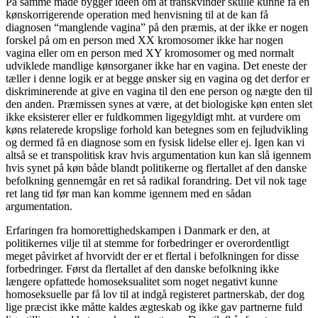
På samme måde bygger ideen om at transkvinder skulle kunne få en
kønskorrigerende operation med henvisning til at de kan få
diagnosen “manglende vagina” på den præmis, at der ikke er nogen
forskel på om en person med XX kromosomer ikke har nogen
vagina eller om en person med XY kromosomer og med normalt
udviklede mandlige kønsorganer ikke har en vagina. Det eneste der
tæller i denne logik er at begge ønsker sig en vagina og det derfor er
diskriminerende at give en vagina til den ene person og nægte den til
den anden. Præmissen synes at være, at det biologiske køn enten slet
ikke eksisterer eller er fuldkommen ligegyldigt mht. at vurdere om
køns relaterede kropslige forhold kan betegnes som en fejludvikling
og dermed få en diagnose som en fysisk lidelse eller ej. Igen kan vi
altså se et transpolitisk krav hvis argumentation kun kan slå igennem
hvis synet på køn både blandt politikerne og flertallet af den danske
befolkning gennemgår en ret så radikal forandring. Det vil nok tage
ret lang tid før man kan komme igennem med en sådan
argumentation.
Erfaringen fra homorettighedskampen i Danmark er den, at
politikernes vilje til at stemme for forbedringer er overordentligt
meget påvirket af hvorvidt der er et flertal i befolkningen for disse
forbedringer. Først da flertallet af den danske befolkning ikke
længere opfattede homoseksualitet som noget negativt kunne
homoseksuelle par få lov til at indgå registeret partnerskab, der dog
lige præcist ikke måtte kaldes ægteskab og ikke gav partnerne fuld