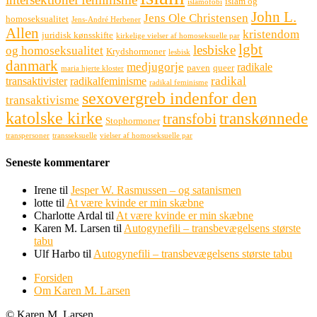
islam og
islamofobi
John L.
Jens Ole Christensen
homoseksualitet
Jens-André Herbener
Allen
kristendom
juridisk kønsskifte
kirkelige vielser af homoseksuelle par
lgbt
lesbiske
og homoseksualitet
Krydshormoner
lesbisk
danmark
medjugorje
radikale
paven
queer
maria hjerte kloster
radikal
transaktivister
radikalfeminisme
radikal feminisme
sexovergreb indenfor den
transaktivisme
katolske kirke
transkønnede
transfobi
Stophormoner
transpersoner
transseksuelle
vielser af homoseksuelle par
Seneste kommentarer
Irene
til
Jesper W. Rasmussen – og satanismen
lotte
til
At være kvinde er min skæbne
Charlotte Ardal
til
At være kvinde er min skæbne
Karen M. Larsen
til
Autogynefili – transbevægelsens største
tabu
Ulf Harbo
til
Autogynefili – transbevægelsens største tabu
Forsiden
Om Karen M. Larsen
© Karen M. Larsen