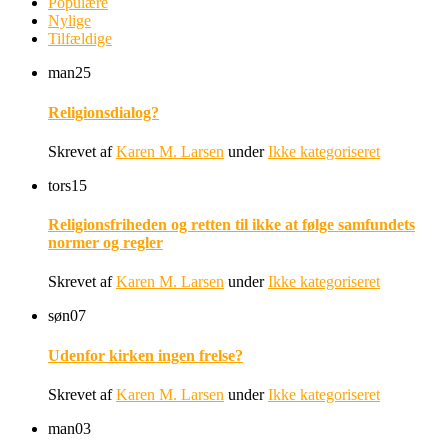
Populære
Nylige
Tilfældige
man
25
Religionsdialog?
Skrevet af
Karen M. Larsen
under
Ikke kategoriseret
tors
15
Religionsfriheden og retten til ikke at følge samfundets
normer og regler
Skrevet af
Karen M. Larsen
under
Ikke kategoriseret
søn
07
Udenfor kirken ingen frelse?
Skrevet af
Karen M. Larsen
under
Ikke kategoriseret
man
03