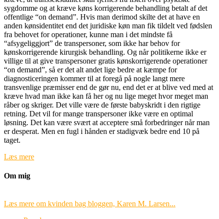
sygdomme og at kræve køns korrigerende behandling betalt af det
offentlige “on demand”. Hvis man derimod skilte det at have en
anden kønsidentitet end det juridiske køn man fik tildelt ved fødslen
fra behovet for operationer, kunne man i det mindste få
“afsygeliggjort” de transpersoner, som ikke har behov for
kønskorrigerende kirurgisk behandling. Og når politikerne ikke er
villige til at give transpersoner gratis kønskorrigerende operationer
“on demand”, så er det alt andet lige bedre at kæmpe for
diagnosticeringen kommer til at foregå på nogle langt mere
transvenlige præmisser end de gør nu, end det er at blive ved med at
kræve hvad man ikke kan få her og nu lige meget hvor meget man
råber og skriger. Det ville være de første babyskridt i den rigtige
retning. Det vil for mange transpersoner ikke være en optimal
løsning. Det kan være svært at acceptere små forbedringer når man
er desperat. Men en fugl i hånden er stadigvæk bedre end 10 på
taget.
Læs mere
Om mig
Læs mere om kvinden bag bloggen, Karen M. Larsen...