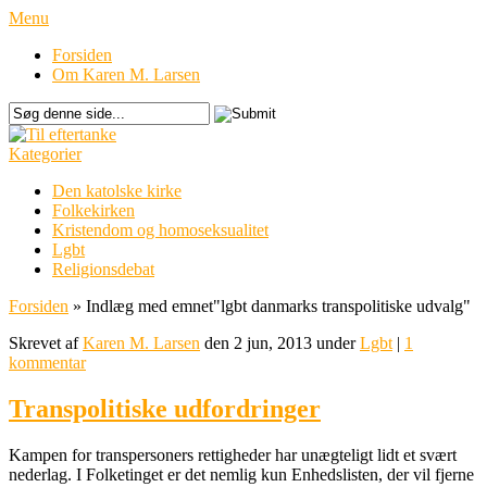
Menu
Forsiden
Om Karen M. Larsen
Kategorier
Den katolske kirke
Folkekirken
Kristendom og homoseksualitet
Lgbt
Religionsdebat
Forsiden
»
Indlæg med emnet
"
lgbt danmarks transpolitiske udvalg"
Skrevet af
Karen M. Larsen
den 2 jun, 2013 under
Lgbt
|
1
kommentar
Transpolitiske udfordringer
Kampen for transpersoners rettigheder har unægteligt lidt et svært
nederlag. I Folketinget er det nemlig kun Enhedslisten, der vil fjerne