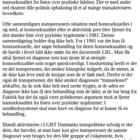
transseksualitet fra listen over psykiske lidelser. Der er med andre
ord ekstrem lille politisk opbakning til et af mange transaktivisters
hovedkrav.
Ofte sammenlignes transpersoners situation med homoseksuelles i
og med, at homoseksualitet efter et aktivistisk pres blev fjernet fra
den danske liste over psykiske sygdomme i 1981. Denne
sammenligning holder dog ikke helt. For i 1981 var det kun få
homoseksuelle, der søgte behandling for deres homoseksualitet og
de havde i hvert fald ikke støtte fra det daværende LBL. Man fik
altså fjernet en diagnose som kun tjente til at stemple
homoseksualitet som noget uønskværdigt. I modsætning hertil er der
en del transpersoner, der ønsker kirurgiske indgreb, da de mener, at
de ikke kan leve med de kroppe som de er født med. Derfor er der
også de transpersoner, der ikke ønsker diagnosen “transseksuel”
afskaffet, da de nok ikke helt med urette frygter, at de uden en
diagnose ikke kan få den behandling som de føler, at de har brug for.
Faktisk har det da også være politikernes argument mod at fjerne
transseksualitet fra listen over psykiske sygdomme: I
sundhedssystemet skal man have en diagnose for at kunne få en
behandling.
Blandt aktivisterne i LGBT Danmarks transpolitiske udvalg er der
dem, der hævder, at man bare kan give transpersoner de samme
diagnoser som bruges for den lille gruppe af ciskønnede, hvis