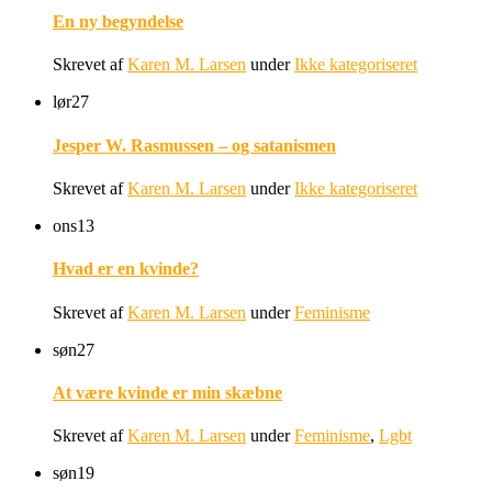
En ny begyndelse
Skrevet af
Karen M. Larsen
under
Ikke kategoriseret
lør
27
Jesper W. Rasmussen – og satanismen
Skrevet af
Karen M. Larsen
under
Ikke kategoriseret
ons
13
Hvad er en kvinde?
Skrevet af
Karen M. Larsen
under
Feminisme
søn
27
At være kvinde er min skæbne
Skrevet af
Karen M. Larsen
under
Feminisme
,
Lgbt
søn
19