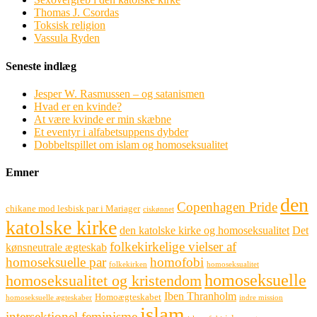
Thomas J. Csordas
Toksisk religion
Vassula Ryden
Seneste indlæg
Jesper W. Rasmussen – og satanismen
Hvad er en kvinde?
At være kvinde er min skæbne
Et eventyr i alfabetsuppens dybder
Dobbeltspillet om islam og homoseksualitet
Emner
den
Copenhagen Pride
chikane mod lesbisk par i Mariager
ciskønnet
katolske kirke
den katolske kirke og homoseksualitet
Det
folkekirkelige vielser af
kønsneutrale ægteskab
homoseksuelle par
homofobi
folkekirken
homoseksualitet
homoseksuelle
homoseksualitet og kristendom
Iben Thranholm
Homoægteskabet
homoseksuelle ægteskaber
indre mission
islam
intersektionel feminisme