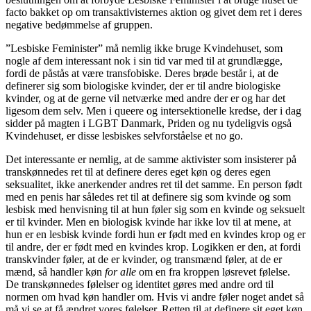
facto bakket op om transaktivisternes aktion og givet dem ret i deres
negative bedømmelse af gruppen.
”Lesbiske Feminister” må nemlig ikke bruge Kvindehuset, som
nogle af dem interessant nok i sin tid var med til at grundlægge,
fordi de påstås at være transfobiske. Deres brøde består i, at de
definerer sig som biologiske kvinder, der er til andre biologiske
kvinder, og at de gerne vil netværke med andre der er og har det
ligesom dem selv. Men i queere og intersektionelle kredse, der i dag
sidder på magten i LGBT Danmark, Priden og nu tydeligvis også
Kvindehuset, er disse lesbiskes selvforståelse et no go.
Det interessante er nemlig, at de samme aktivister som insisterer på
transkønnedes ret til at definere deres eget køn og deres egen
seksualitet, ikke anerkender andres ret til det samme. En person født
med en penis har således ret til at definere sig som kvinde og som
lesbisk med henvisning til at hun føler sig som en kvinde og seksuelt
er til kvinder. Men en biologisk kvinde har ikke lov til at mene, at
hun er en lesbisk kvinde fordi hun er født med en kvindes krop og er
til andre, der er født med en kvindes krop. Logikken er den, at fordi
transkvinder føler, at de er kvinder, og transmænd føler, at de er
mænd, så handler køn
for alle
om en fra kroppen løsrevet følelse.
De transkønnedes følelser og identitet gøres med andre ord til
normen om hvad køn handler om. Hvis vi andre føler noget andet så
må vi se at få ændret vores følelser. Retten til at definere sit eget køn