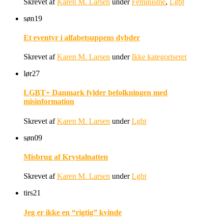
Skrevet af
Karen M. Larsen
under
Feminisme
,
Lgbt
søn
19
Et eventyr i alfabetsuppens dybder
Skrevet af
Karen M. Larsen
under
Ikke kategoriseret
lør
27
LGBT+ Danmark fylder befolkningen med
misinformation
Skrevet af
Karen M. Larsen
under
Lgbt
søn
09
Misbrug af Krystalnatten
Skrevet af
Karen M. Larsen
under
Lgbt
tirs
21
Jeg er ikke en “rigtig” kvinde