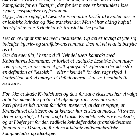
kampplads for en “kamp”, der for det meste er begrundet i løse
rygter, netspøgelser og fordomme.
Og ja, det er rigtigt, at Lesbiske Feminister består af kvinder, der er
er lesbiske kvinder og ikke transkvinder. Men vi har aldrig haft til
hensigt at ændre Kvindehusets transinklusive politik.
Det er lovligt at samles med ligesindede. Og det er lovligt at ytre sig
indenfor injurie- og straffelovens rammer. Den ret vil vi altid benytte
os af.
Om det egentlig, i henhold til Kvindehusets kontrakt med
Københavns Kommune, er lovligt at udelukke Lesbiske Feminister
som gruppe, er derimod et godt spørgsmål. Eftersom der ikke står
en definition af “lesbisk” – eller “kvinde” for den sags skyld- i
kontrakten, må vi antage, at definitionerne skal ses i henhold til
sædvane.
For ikke at skade Kvindehuset og dets fortsatte eksistens har vi valgt
at holde meget lav profil i det offentlige rum. Selv om vores
kærlighed er lidt rusten for tiden, mener vi, at det er vigtigt, at
Kvindehuset eksisterer, og at kvinder har et sted at mødes. Vi synes,
det er ærgerligt, at I har valgt at lukke Kvindehusets Facebookside,
og at I bøjer jer for den radikale kvindefjendske (trans)aktivismes
fremmarch i Vesten, og for dens militante antidemokratiske
kampmetoder og ideologier.