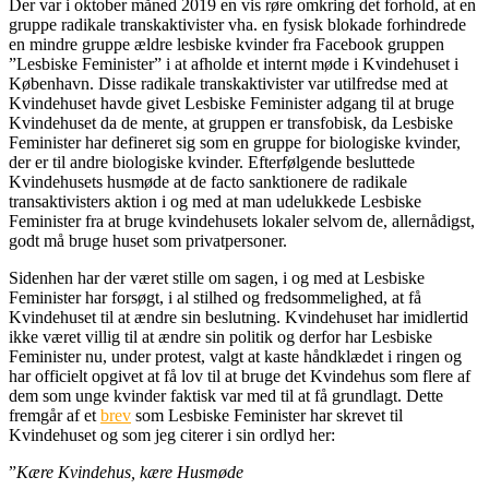
Der var i oktober måned 2019 en vis røre omkring det forhold, at en
gruppe radikale transkaktivister vha. en fysisk blokade forhindrede
en mindre gruppe ældre lesbiske kvinder fra Facebook gruppen
”Lesbiske Feminister” i at afholde et internt møde i Kvindehuset i
København. Disse radikale transkaktivister var utilfredse med at
Kvindehuset havde givet Lesbiske Feminister adgang til at bruge
Kvindehuset da de mente, at gruppen er transfobisk, da Lesbiske
Feminister har defineret sig som en gruppe for biologiske kvinder,
der er til andre biologiske kvinder. Efterfølgende besluttede
Kvindehusets husmøde at de facto sanktionere de radikale
transaktivisters aktion i og med at man udelukkede Lesbiske
Feminister fra at bruge kvindehusets lokaler selvom de, allernådigst,
godt må bruge huset som privatpersoner.
Sidenhen har der været stille om sagen, i og med at Lesbiske
Feminister har forsøgt, i al stilhed og fredsommelighed, at få
Kvindehuset til at ændre sin beslutning. Kvindehuset har imidlertid
ikke været villig til at ændre sin politik og derfor har Lesbiske
Feminister nu, under protest, valgt at kaste håndklædet i ringen og
har officielt opgivet at få lov til at bruge det Kvindehus som flere af
dem som unge kvinder faktisk var med til at få grundlagt. Dette
fremgår af et
brev
som Lesbiske Feminister har skrevet til
Kvindehuset og som jeg citerer i sin ordlyd her:
”
Kære Kvindehus, kære Husmøde