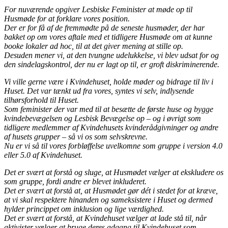
For nuværende opgiver Lesbiske Feminister at møde op til
Husmøde for at forklare vores position.
Der er for få af de fremmødte på de seneste husmøder, der har
bakket op om vores aftale med et tidligere Husmøde om at kunne
booke lokaler ad hoc, til at det giver mening at stille op.
Desuden mener vi, at den tvungne udelukkelse, vi blev udsat for og
den sindelagskontrol, der nu er lagt op til, er groft diskriminerende.
Vi ville gerne være i Kvindehuset, holde møder og bidrage til liv i
Huset. Det var tænkt ud fra vores, syntes vi selv, indlysende
tilhørsforhold til Huset.
Som feminister der var med til at besætte de første huse og bygge
kvindebevægelsen og Lesbisk Bevægelse op – og i øvrigt som
tidligere medlemmer af Kvindehusets kvinderådgivninger og andre
af husets grupper – så vi os som selvskrevne.
Nu er vi så til vores forbløffelse uvelkomne som gruppe i version 4.0
eller 5.0 af Kvindehuset.
Det er svært at forstå og sluge, at Husmødet vælger at ekskludere os
som gruppe, fordi andre er blevet inkluderet.
Det er svært at forstå at, at Husmødet gør dét i stedet for at kræve,
at vi skal respektere hinanden og sameksistere i Huset og dermed
hylder princippet om inklusion og lige værdighed.
Det er svært at forstå, at Kvindehuset vælger at lade stå til, når
aktivister vælger at bruge deres adgang til Kvindehuset som