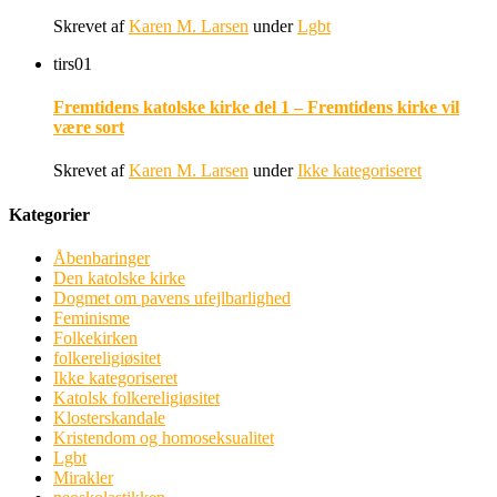
Skrevet af
Karen M. Larsen
under
Lgbt
tirs
01
Fremtidens katolske kirke del 1 – Fremtidens kirke vil
være sort
Skrevet af
Karen M. Larsen
under
Ikke kategoriseret
Kategorier
Åbenbaringer
Den katolske kirke
Dogmet om pavens ufejlbarlighed
Feminisme
Folkekirken
folkereligiøsitet
Ikke kategoriseret
Katolsk folkereligiøsitet
Klosterskandale
Kristendom og homoseksualitet
Lgbt
Mirakler