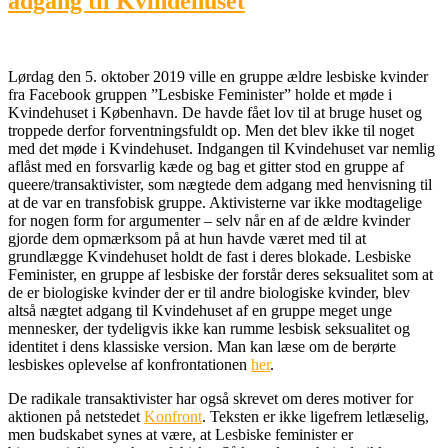
adgang til Kvindehuset
Lørdag den 5. oktober 2019 ville en gruppe ældre lesbiske kvinder
fra Facebook gruppen ”Lesbiske Feminister” holde et møde i
Kvindehuset i København. De havde fået lov til at bruge huset og
troppede derfor forventningsfuldt op. Men det blev ikke til noget
med det møde i Kvindehuset. Indgangen til Kvindehuset var nemlig
aflåst med en forsvarlig kæde og bag et gitter stod en gruppe af
queere/transaktivister, som nægtede dem adgang med henvisning til
at de var en transfobisk gruppe. Aktivisterne var ikke modtagelige
for nogen form for argumenter – selv når en af de ældre kvinder
gjorde dem opmærksom på at hun havde været med til at
grundlægge Kvindehuset holdt de fast i deres blokade. Lesbiske
Feminister, en gruppe af lesbiske der forstår deres seksualitet som at
de er biologiske kvinder der er til andre biologiske kvinder, blev
altså nægtet adgang til Kvindehuset af en gruppe meget unge
mennesker, der tydeligvis ikke kan rumme lesbisk seksualitet og
identitet i dens klassiske version. Man kan læse om de berørte
lesbiskes oplevelse af konfrontationen
her
.
De radikale transaktivister har også skrevet om deres motiver for
aktionen på netstedet
Konfront
. Teksten er ikke ligefrem letlæselig,
men budskabet synes at være, at Lesbiske feminister er