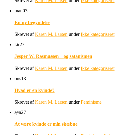
Skrevet af
Karen M. Larsen
under
Ikke kategoriseret
man
03
En ny begyndelse
Skrevet af
Karen M. Larsen
under
Ikke kategoriseret
lør
27
Jesper W. Rasmussen – og satanismen
Skrevet af
Karen M. Larsen
under
Ikke kategoriseret
ons
13
Hvad er en kvinde?
Skrevet af
Karen M. Larsen
under
Feminisme
søn
27
At være kvinde er min skæbne