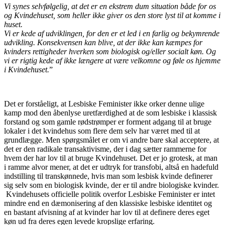
Vi synes selvfølgelig, at det er en ekstrem dum situation både for os
og Kvindehuset, som heller ikke giver os den store lyst til at komme i
huset.
Vi er kede af udviklingen, for den er et led i en farlig og bekymrende
udvikling. Konsekvensen kan blive, at der ikke kan kæmpes for
kvinders rettigheder hverken som biologisk og/eller socialt køn. Og
vi er rigtig kede af ikke længere at være velkomne og føle os hjemme
i Kvindehuset.
”
Det er forståeligt, at Lesbiske Feminister ikke orker denne ulige
kamp mod den åbenlyse uretfærdighed at de som lesbiske i klassisk
forstand og som gamle rødstrømper er forment adgang til at bruge
lokaler i det kvindehus som flere dem selv har været med til at
grundlægge. Men spørgsmålet er om vi andre bare skal acceptere, at
det er den radikale transaktivisme, der i dag sætter rammerne for
hvem der har lov til at bruge Kvindehuset. Det er jo grotesk, at man
i ramme alvor mener, at det er udtryk for transfobi, altså en hadefuld
indstilling til transkønnede, hvis man som lesbisk kvinde definerer
sig selv som en biologisk kvinde, der er til andre biologiske kvinder.
Kvindehusets officielle politik overfor Lesbiske Feminister er intet
mindre end en dæmonisering af den klassiske lesbiske identitet og
en bastant afvisning af at kvinder har lov til at definere deres eget
køn ud fra deres egen levede kropslige erfaring.