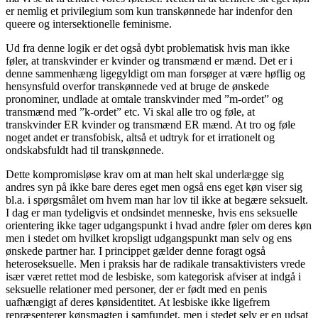
er nemlig et privilegium som kun transkønnede har indenfor den
queere og intersektionelle feminisme.
Ud fra denne logik er det også dybt problematisk hvis man ikke
føler, at transkvinder er kvinder og transmænd er mænd. Det er i
denne sammenhæng ligegyldigt om man forsøger at være høflig og
hensynsfuld overfor transkønnede ved at bruge de ønskede
pronominer, undlade at omtale transkvinder med ”m-ordet” og
transmænd med ”k-ordet” etc. Vi skal alle tro og føle, at
transkvinder ER kvinder og transmænd ER mænd. At tro og føle
noget andet er transfobisk, altså et udtryk for et irrationelt og
ondskabsfuldt had til transkønnede.
Dette kompromisløse krav om at man helt skal underlægge sig
andres syn på ikke bare deres eget men også ens eget køn viser sig
bl.a. i spørgsmålet om hvem man har lov til ikke at begære seksuelt.
I dag er man tydeligvis et ondsindet menneske, hvis ens seksuelle
orientering ikke tager udgangspunkt i hvad andre føler om deres køn
men i stedet om hvilket kropsligt udgangspunkt man selv og ens
ønskede partner har. I princippet gælder denne foragt også
heteroseksuelle. Men i praksis har de radikale transaktivisters vrede
især været rettet mod de lesbiske, som kategorisk afviser at indgå i
seksuelle relationer med personer, der er født med en penis
uafhængigt af deres kønsidentitet. At lesbiske ikke ligefrem
repræsenterer kønsmagten i samfundet, men i stedet selv er en udsat