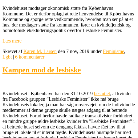
Kvindehuset modtager økonomisk støtte fra Københavns
Kommune. Det er derfor oplagt at rette henvendelse til Københavns
Kommune og spørge rette vedkommende, hvordan man ser på at et
hus, der modtager støtte fra kommunen, fører en kvindefjendsk og
homofobisk ekskluderingspolitik overfor Lesbiske Feminister.
Læs mere
Skrevet af
Karen M. Larsen
den 7 nov, 2019 under
Feminisme
,
Lgbt
|
6 kommentarer
Kampen mod de lesbiske
Kvindehuset i København har den 31.10.2019
besluttet
, at kvinder
fra Facebook gruppen ”Lesbiske Feminister” ikke må bruge
Kvindehusets lokaler, ja man har sågar overvejet, om de individuelle
medlemmer af denne gruppe skulle nægtes adgang til at betræde
Kvindehuset. Forud herfor havde radikale transaktivister forhindret
en mindre gruppe ældre lesbiske kvinder fra ”Lesbiske Feminister” i
at betræde huset selvom de dengang faktisk havde fået lov til at
bruge et lokale til et internt møde. Kvindehusets husmøde har med
beslutningen om at forbyde Lesbiske Feminister i at bruge huset de