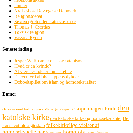
neoskolastikken
nonner
Ny Lesbisk Bevægelse Danmark
Religionsdebat
Sexovergreb i den katolske kirke
Thomas J. Csordas
Toksisk religion
Vassula Ryden
Seneste indlæg
Jesper W. Rasmussen – og satanismen
Hvad er en kvinde?
At være kvinde er min skæbne
Et eventyr i alfabetsuppens dybder
Dobbeltspillet om islam og homoseksualitet
Emner
den
Copenhagen Pride
chikane mod lesbisk par i Mariager
ciskønnet
katolske kirke
den katolske kirke og homoseksualitet
Det
folkekirkelige vielser af
kønsneutrale ægteskab
homoseksuelle par
homofobi
folkekirken
homoseksualitet