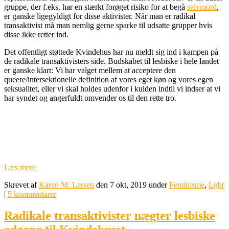
gruppe, der f.eks. har en stærkt forøget risiko for at begå
selvmord
,
er ganske ligegyldigt for disse aktivister. Når man er radikal
transaktivist må man nemlig gerne sparke til udsatte grupper hvis
disse ikke retter ind.
Det offentligt støttede Kvindehus har nu meldt sig ind i kampen på
de radikale transaktivisters side. Budskabet til lesbiske i hele landet
er ganske klart: Vi har valget mellem at acceptere den
queere/intersektionelle definition af vores eget køn og vores egen
seksualitet, eller vi skal holdes udenfor i kulden indtil vi indser at vi
har syndet og angerfuldt omvender os til den rette tro.
Læs mere
Skrevet af
Karen M. Larsen
den 7 okt, 2019 under
Feminisme
,
Lgbt
|
5 kommentarer
Radikale transaktivister nægter lesbiske