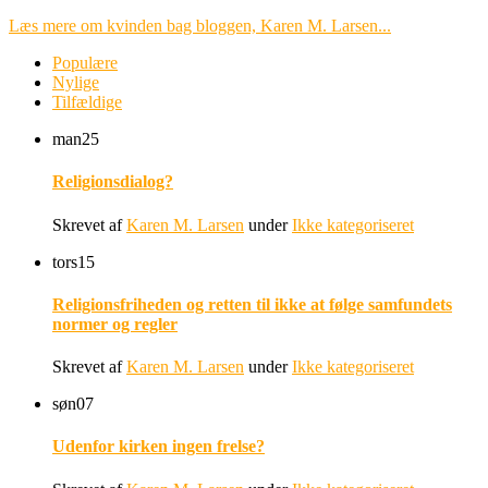
Læs mere om kvinden bag bloggen, Karen M. Larsen...
Populære
Nylige
Tilfældige
man
25
Religionsdialog?
Skrevet af
Karen M. Larsen
under
Ikke kategoriseret
tors
15
Religionsfriheden og retten til ikke at følge samfundets
normer og regler
Skrevet af
Karen M. Larsen
under
Ikke kategoriseret
søn
07
Udenfor kirken ingen frelse?