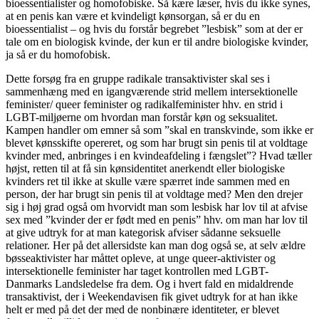
bioessentialister og homofobiske. Så kære læser, hvis du ikke synes,
at en penis kan være et kvindeligt kønsorgan, så er du en
bioessentialist – og hvis du forstår begrebet ”lesbisk” som at der er
tale om en biologisk kvinde, der kun er til andre biologiske kvinder,
ja så er du homofobisk.
Dette forsøg fra en gruppe radikale transaktivister skal ses i
sammenhæng med en igangværende strid mellem intersektionelle
feminister/ queer feminister og radikalfeminister hhv. en strid i
LGBT-miljøerne om hvordan man forstår køn og seksualitet.
Kampen handler om emner så som ”skal en transkvinde, som ikke er
blevet kønsskifte opereret, og som har brugt sin penis til at voldtage
kvinder med, anbringes i en kvindeafdeling i fængslet”? Hvad tæller
højst, retten til at få sin kønsidentitet anerkendt eller biologiske
kvinders ret til ikke at skulle være spærret inde sammen med en
person, der har brugt sin penis til at voldtage med? Men den drejer
sig i høj grad også om hvorvidt man som lesbisk har lov til at afvise
sex med ”kvinder der er født med en penis” hhv. om man har lov til
at give udtryk for at man kategorisk afviser sådanne seksuelle
relationer. Her på det allersidste kan man dog også se, at selv ældre
bøsseaktivister har måttet opleve, at unge queer-aktivister og
intersektionelle feminister har taget kontrollen med LGBT-
Danmarks Landsledelse fra dem. Og i hvert fald en midaldrende
transaktivist, der i Weekendavisen fik givet udtryk for at han ikke
helt er med på det der med de nonbinære identiteter, er blevet