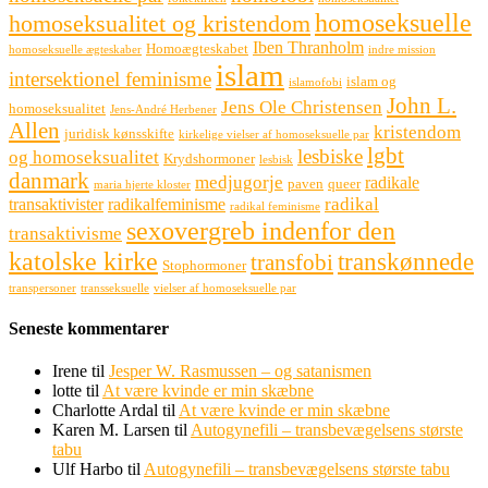
homoseksuelle
homoseksualitet og kristendom
Iben Thranholm
Homoægteskabet
homoseksuelle ægteskaber
indre mission
islam
intersektionel feminisme
islam og
islamofobi
John L.
Jens Ole Christensen
homoseksualitet
Jens-André Herbener
Allen
kristendom
juridisk kønsskifte
kirkelige vielser af homoseksuelle par
lgbt
lesbiske
og homoseksualitet
Krydshormoner
lesbisk
danmark
medjugorje
radikale
paven
queer
maria hjerte kloster
radikal
transaktivister
radikalfeminisme
radikal feminisme
sexovergreb indenfor den
transaktivisme
katolske kirke
transkønnede
transfobi
Stophormoner
transpersoner
transseksuelle
vielser af homoseksuelle par
Seneste kommentarer
Irene
til
Jesper W. Rasmussen – og satanismen
lotte
til
At være kvinde er min skæbne
Charlotte Ardal
til
At være kvinde er min skæbne
Karen M. Larsen
til
Autogynefili – transbevægelsens største
tabu
Ulf Harbo
til
Autogynefili – transbevægelsens største tabu