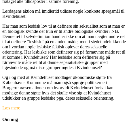
frataget alle tillidsposter i samme forening.
Lørdagens aktion må imidlertid udløse nogle konkrete spørgsmål til
Kvindehuset:
Har man som lesbisk lov til at definere sin seksualitet som at man er
en biologisk kvinde der kun er til andre biologiske kvinder? NB.
Denne ret til selvdefinition handler ikke om at man nægter andre ret
til at definere ”lesbisk” på en anden måde, men i stedet udelukkende
om hvordan nogle lesbiske faktisk oplever deres seksuelle
orientering. Har lesbiske som definerer sig på førnævnte måde ret til
at komme i Kvindehuset? Har lesbiske som definerer sig på
førnævnte måde ret til at danne separatistiske grupper med
ligesindede og må disse grupper mødes i Kvindehuset?
Og i og med at Kvindehuset modtager økonomiske støtte fra
Københavns Kommune må man også spørge politikerne i
Borgerrepræsentationen om hvorvidt Kvindehuset fortsat kan
modtage denne støtte hvis det skulle vise sig at Kvindehuset
udelukker en gruppe lesbiske pga. deres seksuelle orientering.
Læs mere
Om mig