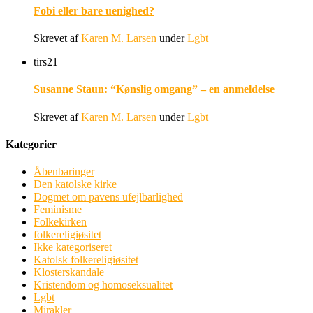
Fobi eller bare uenighed?
Skrevet af
Karen M. Larsen
under
Lgbt
tirs
21
Susanne Staun: “Kønslig omgang” – en anmeldelse
Skrevet af
Karen M. Larsen
under
Lgbt
Kategorier
Åbenbaringer
Den katolske kirke
Dogmet om pavens ufejlbarlighed
Feminisme
Folkekirken
folkereligiøsitet
Ikke kategoriseret
Katolsk folkereligiøsitet
Klosterskandale
Kristendom og homoseksualitet
Lgbt
Mirakler