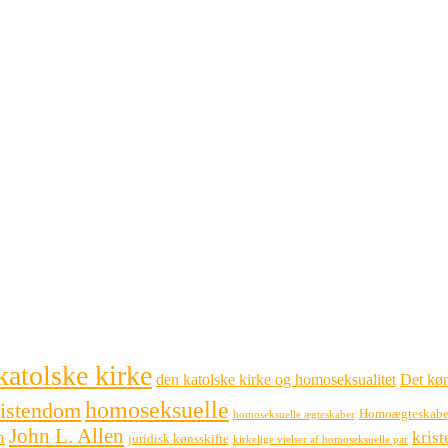
katolske kirke
den katolske kirke og homoseksualitet
Det køn
homoseksuelle
ristendom
Homoægteskabe
homoseksuelle ægteskaber
John L. Allen
n
kris
juridisk kønsskifte
kirkelige vielser af homoseksuelle par