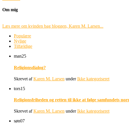
Om mig
Læs mere om kvinden bag bloggen, Karen M. Larsen...
Populære
Nylige
Tilfældige
man
25
Religionsdialog?
Skrevet af
Karen M. Larsen
under
Ikke kategoriseret
tors
15
Religionsfriheden og retten til ikke at følge samfundets nor
Skrevet af
Karen M. Larsen
under
Ikke kategoriseret
søn
07