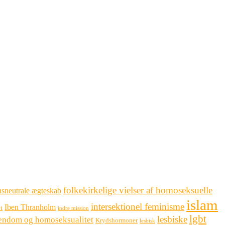
folkekirkelige vielser af homoseksuelle
sneutrale ægteskab
islam
intersektionel feminisme
Iben Thranholm
t
indre mission
lgbt
lesbiske
tendom og homoseksualitet
Krydshormoner
lesbisk