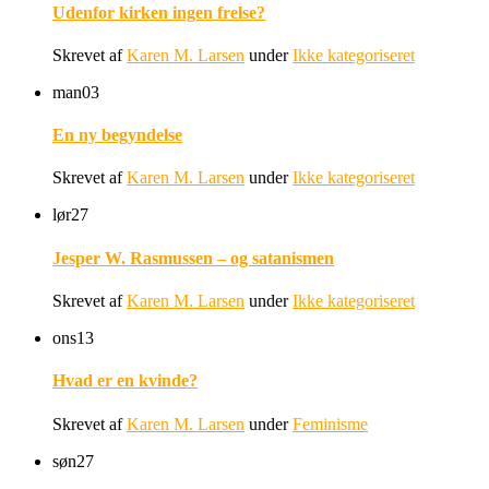
Udenfor kirken ingen frelse?
Skrevet af
Karen M. Larsen
under
Ikke kategoriseret
man
03
En ny begyndelse
Skrevet af
Karen M. Larsen
under
Ikke kategoriseret
lør
27
Jesper W. Rasmussen – og satanismen
Skrevet af
Karen M. Larsen
under
Ikke kategoriseret
ons
13
Hvad er en kvinde?
Skrevet af
Karen M. Larsen
under
Feminisme
søn
27