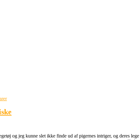
arer
iske
etøj og jeg kunne slet ikke finde ud af pigernes intriger, og deres leg