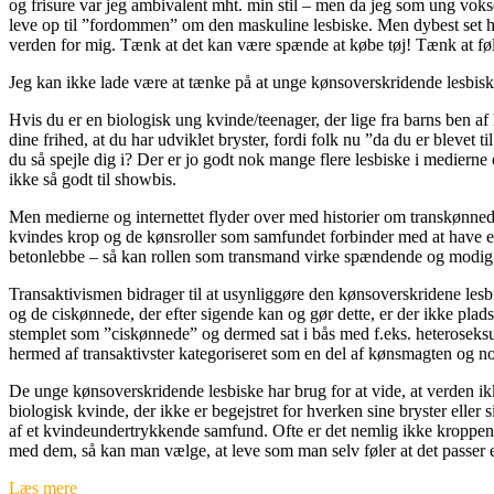
og frisure var jeg ambivalent mht. min stil – men da jeg som ung vokse
leve op til ”fordommen” om den maskuline lesbiske. Men dybest set ha
verden for mig. Tænk at det kan være spænde at købe tøj! Tænk at føle, 
Jeg kan ikke lade være at tænke på at unge kønsoverskridende lesbiske 
Hvis du er en biologisk ung kvinde/teenager, der lige fra barns ben a
dine frihed, at du har udviklet bryster, fordi folk nu ”da du er blevet
du så spejle dig i? Der er jo godt nok mange flere lesbiske i medierne
ikke så godt til showbis.
Men medierne og internettet flyder over med historier om transkønn
kvindes krop og de kønsroller som samfundet forbinder med at have e
betonlebbe – så kan rollen som transmand virke spændende og modig
Transaktivismen bidrager til at usynliggøre den kønsoverskridene lesb
og de ciskønnede, der efter sigende kan og gør dette, er der ikke plad
stemplet som ”ciskønnede” og dermed sat i bås med f.eks. heteroseksu
hermed af transaktivster kategoriseret som en del af kønsmagten og n
De unge kønsoverskridende lesbiske har brug for at vide, at verden ik
biologisk kvinde, der ikke er begejstret for hverken sine bryster elle
af et kvindeundertrykkende samfund. Ofte er det nemlig ikke kroppen 
med dem, så kan man vælge, at leve som man selv føler at det passer en
Læs mere