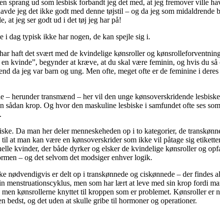
n sprang ud som lesbisk forbandt jeg det med, at jeg fremover ville hav
vde jeg det ikke godt med denne tøjstil – og da jeg som midaldrende b
at jeg ser godt ud i det tøj jeg har på!
i dag typisk ikke har nogen, de kan spejle sig i.
f har haft det svært med de kvindelige kønsroller og kønsrolleforventnin
 til en kvinde”, begynder at kræve, at du skal være feminin, og hvis du s
 end da jeg var barn og ung. Men ofte, meget ofte er de feminine i dere
ede – herunder transmænd – her vil den unge kønsoverskridende lesbis
n sådan krop. Og hvor den maskuline lesbiske i samfundet ofte ses som
.
iske. Da man her deler menneskeheden op i to kategorier, de transkønned
s til at man kan være en kønsoverskrider som ikke vil påtage sig etikett
elle kvinder, der både dyrker og elsker de kvindelige kønsroller og op
ormen – og det selvom det modsiger enhver logik.
ke nødvendigvis er delt op i transkønnede og ciskønnede – der findes al
r sin menstruationscyklus, men som har lært at leve med sin krop fordi m
men kønsrollerne knyttet til kroppen som er problemet. Kønsroller er n
 bedst, og det uden at skulle gribe til hormoner og operationer.