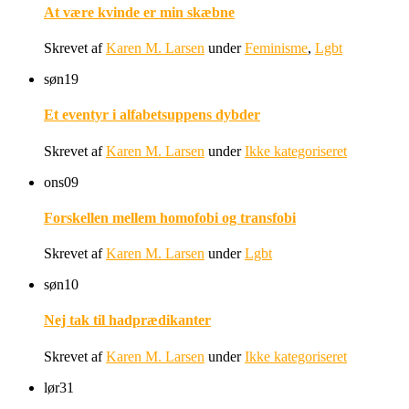
At være kvinde er min skæbne
Skrevet af
Karen M. Larsen
under
Feminisme
,
Lgbt
søn
19
Et eventyr i alfabetsuppens dybder
Skrevet af
Karen M. Larsen
under
Ikke kategoriseret
ons
09
Forskellen mellem homofobi og transfobi
Skrevet af
Karen M. Larsen
under
Lgbt
søn
10
Nej tak til hadprædikanter
Skrevet af
Karen M. Larsen
under
Ikke kategoriseret
lør
31