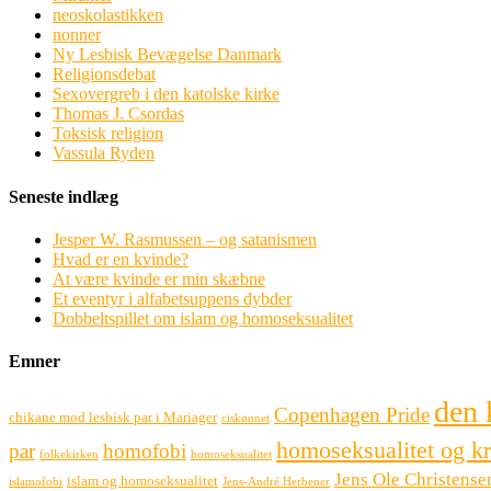
neoskolastikken
nonner
Ny Lesbisk Bevægelse Danmark
Religionsdebat
Sexovergreb i den katolske kirke
Thomas J. Csordas
Toksisk religion
Vassula Ryden
Seneste indlæg
Jesper W. Rasmussen – og satanismen
Hvad er en kvinde?
At være kvinde er min skæbne
Et eventyr i alfabetsuppens dybder
Dobbeltspillet om islam og homoseksualitet
Emner
den 
Copenhagen Pride
chikane mod lesbisk par i Mariager
ciskønnet
homoseksualitet og k
par
homofobi
folkekirken
homoseksualitet
Jens Ole Christense
islam og homoseksualitet
islamofobi
Jens-André Herbener