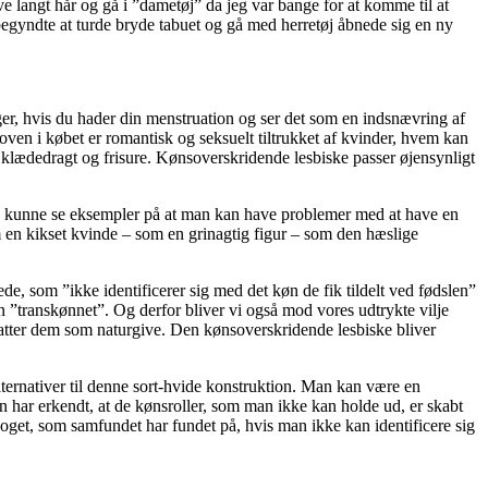
e langt hår og gå i ”dametøj” da jeg var bange for at komme til at
egyndte at turde bryde tabuet og gå med herretøj åbnede sig en ny
ger, hvis du hader din menstruation og ser det som en indsnævring af
å oven i købet er romantisk og seksuelt tiltrukket af kvinder, hvem kan
s klædedragt og frisure. Kønsoverskridende lesbiske passer øjensynligt
ke kunne se eksempler på at man kan have problemer med at have en
 en kikset kvinde – som en grinagtig figur – som den hæslige
e, som ”ikke identificerer sig med det køn de fik tildelt ved fødslen”
en ”transkønnet”. Og derfor bliver vi også mod vores udtrykte vilje
fatter dem som naturgive. Den kønsoverskridende lesbiske bliver
ternativer til denne sort-hvide konstruktion. Man kan være en
an har erkendt, at de kønsroller, som man ikke kan holde ud, er skabt
oget, som samfundet har fundet på, hvis man ikke kan identificere sig