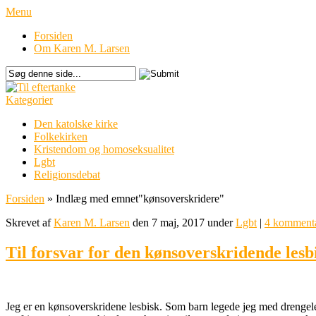
Menu
Forsiden
Om Karen M. Larsen
Kategorier
Den katolske kirke
Folkekirken
Kristendom og homoseksualitet
Lgbt
Religionsdebat
Forsiden
»
Indlæg med emnet
"
kønsoverskridere"
Skrevet af
Karen M. Larsen
den 7 maj, 2017 under
Lgbt
|
4 komment
Til forsvar for den kønsoverskridende lesb
Jeg er en kønsoverskridene lesbisk. Som barn legede jeg med drengeleg