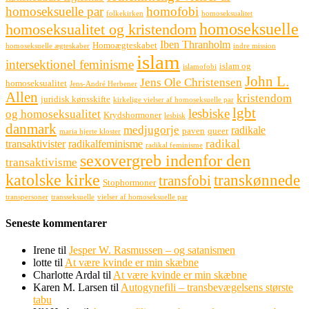
homoseksuelle par
homofobi
folkekirken
homoseksualitet
homoseksuelle
homoseksualitet og kristendom
Iben Thranholm
Homoægteskabet
homoseksuelle ægteskaber
indre mission
islam
intersektionel feminisme
islam og
islamofobi
John L.
Jens Ole Christensen
homoseksualitet
Jens-André Herbener
Allen
kristendom
juridisk kønsskifte
kirkelige vielser af homoseksuelle par
lgbt
lesbiske
og homoseksualitet
Krydshormoner
lesbisk
danmark
medjugorje
radikale
paven
queer
maria hjerte kloster
radikal
transaktivister
radikalfeminisme
radikal feminisme
sexovergreb indenfor den
transaktivisme
katolske kirke
transkønnede
transfobi
Stophormoner
transpersoner
transseksuelle
vielser af homoseksuelle par
Seneste kommentarer
Irene
til
Jesper W. Rasmussen – og satanismen
lotte
til
At være kvinde er min skæbne
Charlotte Ardal
til
At være kvinde er min skæbne
Karen M. Larsen
til
Autogynefili – transbevægelsens største
tabu