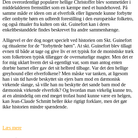
Den overordentligt populære hellige Christoffer blev sommetider i
middelalderen fremstillet som en kæmpe med et hundehoved. På
samme måde er ideen om at elverfolk eller lignende kunne forbytte
eller ombytte børn en udbredt forestilling i den europæiske folketro,
og også ritualer fra kulten om skt. Guinefort kan i deres
enkeltbestanddele findes beskrevet fra andre sammenhænge.
Alligevel er der dog noget specielt ved historien om Skt. Guinefort
og ritualerne for de ”forbyttede børn”. At skt. Guinefort blev tillagt
evnen til både at tage og give liv er ret typisk for de monistiske træk
som folketroen typisk tillægger de overnaturlige magter. Men det er
for mig uklart hvem det så egentligt var, som man antog enten
dræbte barnet eller gav det sit helbred tilbage. Var det den hellige
greyhound eller elverfolkene? Men måske var tanken, at ligesom
han i sin tid havde beskyttet sin ejers barn mod en dæmonisk
virkende slange, så ville han nu beskytte det sande barn mod de
dæmonisk virkende elverfolk? Og hvordan man virkelig kunne tro,
at en almindelig om end meget trofast hund kunne være en helgen,
kan Jean-Claude Schmitt heller ikke rigtigt forklare, men det gør
ikke historien mindre spændende.
Læs mere