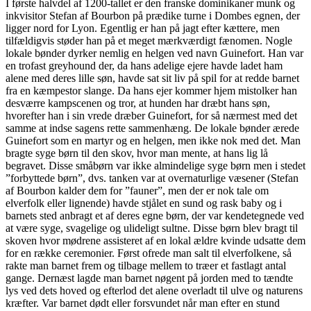
I første halvdel af 1200-tallet er den franske dominikaner munk og
inkvisitor Stefan af Bourbon på prædike turne i Dombes egnen, der
ligger nord for Lyon. Egentlig er han på jagt efter kættere, men
tilfældigvis støder han på et meget mærkværdigt fænomen. Nogle
lokale bønder dyrker nemlig en helgen ved navn Guinefort. Han var
en trofast greyhound der, da hans adelige ejere havde ladet ham
alene med deres lille søn, havde sat sit liv på spil for at redde barnet
fra en kæmpestor slange. Da hans ejer kommer hjem mistolker han
desværre kampscenen og tror, at hunden har dræbt hans søn,
hvorefter han i sin vrede dræber Guinefort, for så nærmest med det
samme at indse sagens rette sammenhæng. De lokale bønder ærede
Guinefort som en martyr og en helgen, men ikke nok med det. Man
bragte syge børn til den skov, hvor man mente, at hans lig lå
begravet. Disse småbørn var ikke almindelige syge børn men i stedet
”forbyttede børn”, dvs. tanken var at overnaturlige væsener (Stefan
af Bourbon kalder dem for ”fauner”, men der er nok tale om
elverfolk eller lignende) havde stjålet en sund og rask baby og i
barnets sted anbragt et af deres egne børn, der var kendetegnede ved
at være syge, svagelige og ulideligt sultne. Disse børn blev bragt til
skoven hvor mødrene assisteret af en lokal ældre kvinde udsatte dem
for en række ceremonier. Først ofrede man salt til elverfolkene, så
rakte man barnet frem og tilbage mellem to træer et fastlagt antal
gange. Dernæst lagde man barnet nøgent på jorden med to tændte
lys ved dets hoved og efterlod det alene overladt til ulve og naturens
kræfter. Var barnet dødt eller forsvundet når man efter en stund