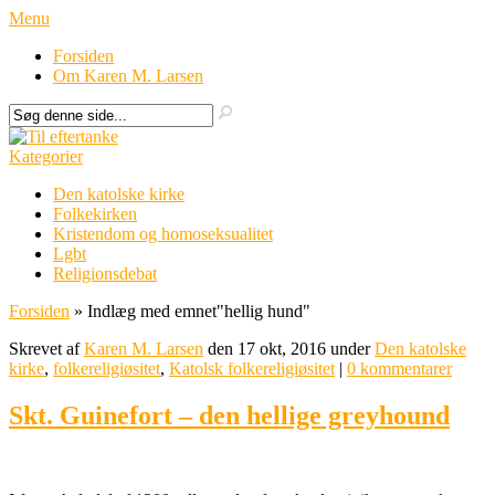
Menu
Forsiden
Om Karen M. Larsen
Kategorier
Den katolske kirke
Folkekirken
Kristendom og homoseksualitet
Lgbt
Religionsdebat
Forsiden
»
Indlæg med emnet
"
hellig hund"
Skrevet af
Karen M. Larsen
den 17 okt, 2016 under
Den katolske
kirke
,
folkereligiøsitet
,
Katolsk folkereligiøsitet
|
0 kommentarer
Skt. Guinefort – den hellige greyhound