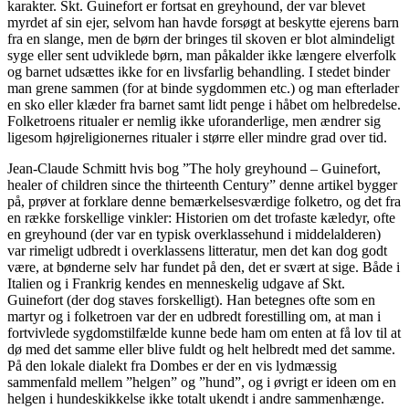
karakter. Skt. Guinefort er fortsat en greyhound, der var blevet
myrdet af sin ejer, selvom han havde forsøgt at beskytte ejerens barn
fra en slange, men de børn der bringes til skoven er blot almindeligt
syge eller sent udviklede børn, man påkalder ikke længere elverfolk
og barnet udsættes ikke for en livsfarlig behandling. I stedet binder
man grene sammen (for at binde sygdommen etc.) og man efterlader
en sko eller klæder fra barnet samt lidt penge i håbet om helbredelse.
Folketroens ritualer er nemlig ikke uforanderlige, men ændrer sig
ligesom højreligionernes ritualer i større eller mindre grad over tid.
Jean-Claude Schmitt hvis bog ”The holy greyhound – Guinefort,
healer of children since the thirteenth Century” denne artikel bygger
på, prøver at forklare denne bemærkelsesværdige folketro, og det fra
en række forskellige vinkler: Historien om det trofaste kæledyr, ofte
en greyhound (der var en typisk overklassehund i middelalderen)
var rimeligt udbredt i overklassens litteratur, men det kan dog godt
være, at bønderne selv har fundet på den, det er svært at sige. Både i
Italien og i Frankrig kendes en menneskelig udgave af Skt.
Guinefort (der dog staves forskelligt). Han betegnes ofte som en
martyr og i folketroen var der en udbredt forestilling om, at man i
fortvivlede sygdomstilfælde kunne bede ham om enten at få lov til at
dø med det samme eller blive fuldt og helt helbredt med det samme.
På den lokale dialekt fra Dombes er der en vis lydmæssig
sammenfald mellem ”helgen” og ”hund”, og i øvrigt er ideen om en
helgen i hundeskikkelse ikke totalt ukendt i andre sammenhænge.