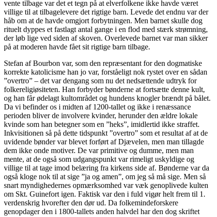
vente tilbage var det et tegn på at elverfolkene ikke havde været
villige til at tilbagelevere det rigtige barn. Levede det endnu var der
håb om at de havde omgjort forbytningen. Men barnet skulle dog
rituelt dyppes et fastlagt antal gange i en flod med stærk strømning,
der løb lige ved siden af skoven. Overlevede barnet var man sikker
på at moderen havde fået sit rigtige barn tilbage.
Stefan af Bourbon var, som den repræsentant for den dogmatiske
korrekte katolicisme han jo var, forståeligt nok rystet over en sådan
”overtro” – det var dengang som nu det nedsættende udtryk for
folkereligiøsiteten. Han forbyder bønderne at fortsætte denne kult,
og han får ødelagt kultområdet og hundens knogler brændt på bålet.
Da vi befinder os i midten af 1200-tallet og ikke i renæssance
perioden bliver de involvere kvinder, herunder den ældre lokale
kvinde som han betegner som en ”heks”, imidlertid ikke straffet.
Inkvisitionen så på dette tidspunkt ”overtro” som et resultat af at de
uvidende bønder var blevet forført af Djævelen, men man tillagde
dem ikke onde motiver. De var primitive og dumme, men man
mente, at de også som udgangspunkt var rimeligt uskyldige og
villige til at tage imod belæring fra kirkens side af. Bønderne var da
også kloge nok til at sige ”ja og amen”, om jeg så må sige. Men så
snart myndighedernes opmærksomhed var væk genoplivede kulten
om Skt. Guinefort igen. Faktisk var den i fuld vigør helt frem til 1.
verdenskrig hvorefter den dør ud. Da folkemindeforskere
genopdager den i 1800-tallets anden halvdel har den dog skriftet