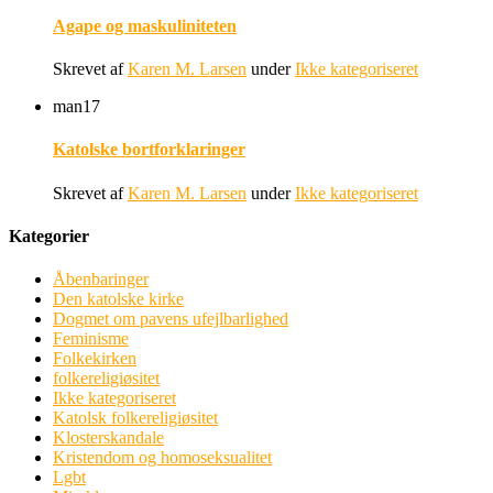
Agape og maskuliniteten
Skrevet af
Karen M. Larsen
under
Ikke kategoriseret
man
17
Katolske bortforklaringer
Skrevet af
Karen M. Larsen
under
Ikke kategoriseret
Kategorier
Åbenbaringer
Den katolske kirke
Dogmet om pavens ufejlbarlighed
Feminisme
Folkekirken
folkereligiøsitet
Ikke kategoriseret
Katolsk folkereligiøsitet
Klosterskandale
Kristendom og homoseksualitet
Lgbt