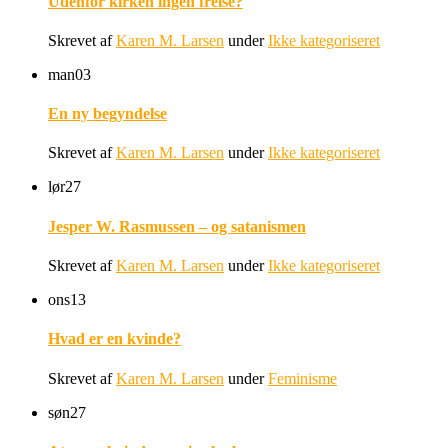
Udenfor kirken ingen frelse?
Skrevet af
Karen M. Larsen
under
Ikke kategoriseret
man
03
En ny begyndelse
Skrevet af
Karen M. Larsen
under
Ikke kategoriseret
lør
27
Jesper W. Rasmussen – og satanismen
Skrevet af
Karen M. Larsen
under
Ikke kategoriseret
ons
13
Hvad er en kvinde?
Skrevet af
Karen M. Larsen
under
Feminisme
søn
27