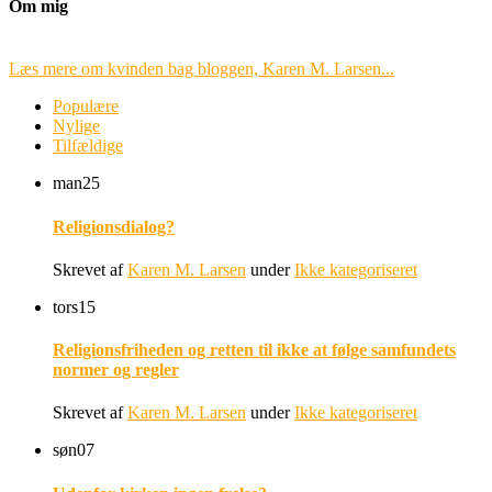
Om mig
Læs mere om kvinden bag bloggen, Karen M. Larsen...
Populære
Nylige
Tilfældige
man
25
Religionsdialog?
Skrevet af
Karen M. Larsen
under
Ikke kategoriseret
tors
15
Religionsfriheden og retten til ikke at følge samfundets
normer og regler
Skrevet af
Karen M. Larsen
under
Ikke kategoriseret
søn
07