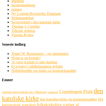
Mirakler
neoskolastikken
nonner
Ny Lesbisk Bevægelse Danmark
Religionsdebat
Sexovergreb i den katolske kirke
Thomas J. Csordas
Toksisk religion
Vassula Ryden
Seneste indlæg
Jesper W. Rasmussen – og satanismen
Hvad er en kvinde?
At være kvinde er min skæbne
Et eventyr i alfabetsuppens dybder
Dobbeltspillet om islam og homoseksualitet
Emner
den
Copenhagen Pride
chikane mod lesbisk par i Mariager
ciskønnet
katolske kirke
den katolske kirke og homoseksualitet
Det
folkekirkelige vielser af
kønsneutrale ægteskab