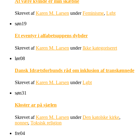
At være kvinde er min skæbne
Skrevet af
Karen M. Larsen
under
Feminisme
,
Lgbt
søn
19
Et eventyr i alfabetsuppens dybder
Skrevet af
Karen M. Larsen
under
Ikke kategoriseret
lør
08
Dansk Idrætsforbunds råd om inklusion af transkønnede
Skrevet af
Karen M. Larsen
under
Lgbt
søn
31
Kloster ar på sjælen
Skrevet af
Karen M. Larsen
under
Den katolske kirke
,
nonner
,
Toksisk religion
fre
04