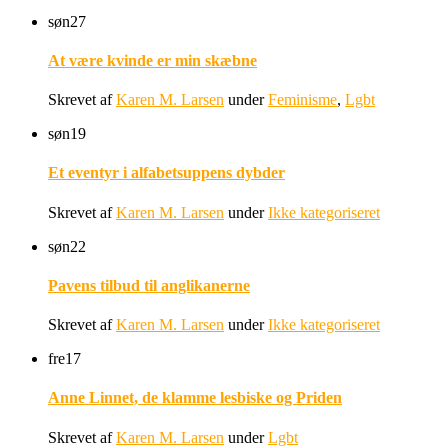
søn
27
At være kvinde er min skæbne
Skrevet af
Karen M. Larsen
under
Feminisme
,
Lgbt
søn
19
Et eventyr i alfabetsuppens dybder
Skrevet af
Karen M. Larsen
under
Ikke kategoriseret
søn
22
Pavens tilbud til anglikanerne
Skrevet af
Karen M. Larsen
under
Ikke kategoriseret
fre
17
Anne Linnet, de klamme lesbiske og Priden
Skrevet af
Karen M. Larsen
under
Lgbt