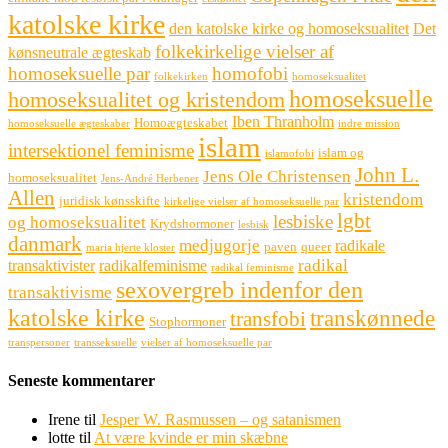
katolske kirke
den katolske kirke og homoseksualitet
Det
folkekirkelige vielser af
kønsneutrale ægteskab
homoseksuelle par
homofobi
folkekirken
homoseksualitet
homoseksuelle
homoseksualitet og kristendom
Iben Thranholm
Homoægteskabet
homoseksuelle ægteskaber
indre mission
islam
intersektionel feminisme
islam og
islamofobi
John L.
Jens Ole Christensen
homoseksualitet
Jens-André Herbener
Allen
kristendom
juridisk kønsskifte
kirkelige vielser af homoseksuelle par
lgbt
lesbiske
og homoseksualitet
Krydshormoner
lesbisk
danmark
medjugorje
radikale
paven
queer
maria hjerte kloster
radikal
transaktivister
radikalfeminisme
radikal feminisme
sexovergreb indenfor den
transaktivisme
katolske kirke
transkønnede
transfobi
Stophormoner
transpersoner
transseksuelle
vielser af homoseksuelle par
Seneste kommentarer
Irene
til
Jesper W. Rasmussen – og satanismen
lotte
til
At være kvinde er min skæbne