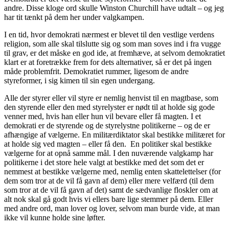
andre. Disse kloge ord skulle Winston Churchill have udtalt – og jeg
har tit tænkt på dem her under valgkampen.
I en tid, hvor demokrati nærmest er blevet til den vestlige verdens
religion, som alle skal tilslutte sig og som man soves ind i fra vugge
til grav, er det måske en god ide, at fremhæve, at selvom demokratiet
klart er at foretrække frem for dets alternativer, så er det på ingen
måde problemfrit. Demokratiet rummer, ligesom de andre
styreformer, i sig kimen til sin egen undergang.
Alle der styrer eller vil styre er nemlig henvist til en magtbase, som
den styrende eller den med styrelyster er nødt til at holde sig gode
venner med, hvis han eller hun vil bevare eller få magten. I et
demokrati er de styrende og de styrelystne politikerne – og de er
afhængige af vælgerne. En militærdiktator skal bestikke militæret for
at holde sig ved magten – eller få den. En politiker skal bestikke
vælgerne for at opnå samme mål. I den nuværende valgkamp har
politikerne i det store hele valgt at bestikke med det som det er
nemmest at bestikke vælgerne med, nemlig enten skattelettelser (for
dem som tror at de vil få gavn af dem) eller mere velfærd (til dem
som tror at de vil få gavn af det) samt de sædvanlige floskler om at
alt nok skal gå godt hvis vi ellers bare lige stemmer på dem. Eller
med andre ord, man lover og lover, selvom man burde vide, at man
ikke vil kunne holde sine løfter.