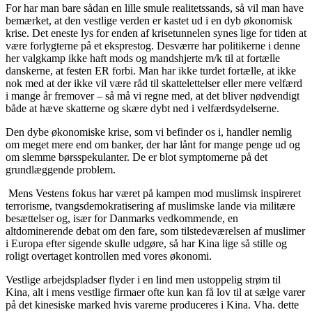
For har man bare sådan en lille smule realitetssands, så vil man have
bemærket, at den vestlige verden er kastet ud i en dyb økonomisk
krise. Det eneste lys for enden af krisetunnelen synes lige for tiden at
være forlygterne på et eksprestog. Desværre har politikerne i denne
her valgkamp ikke haft mods og mandshjerte m/k til at fortælle
danskerne, at festen ER forbi. Man har ikke turdet fortælle, at ikke
nok med at der ikke vil være råd til skattelettelser eller mere velfærd
i mange år fremover – så må vi regne med, at det bliver nødvendigt
både at hæve skatterne og skære dybt ned i velfærdsydelserne.
Den dybe økonomiske krise, som vi befinder os i, handler nemlig
om meget mere end om banker, der har lånt for mange penge ud og
om slemme børsspekulanter. De er blot symptomerne på det
grundlæggende problem.
Mens Vestens fokus har været på kampen mod muslimsk inspireret
terrorisme, tvangsdemokratisering af muslimske lande via militære
besættelser og, især for Danmarks vedkommende, en
altdominerende debat om den fare, som tilstedeværelsen af muslimer
i Europa efter sigende skulle udgøre, så har Kina lige så stille og
roligt overtaget kontrollen med vores økonomi.
Vestlige arbejdspladser flyder i en lind men ustoppelig strøm til
Kina, alt i mens vestlige firmaer ofte kun kan få lov til at sælge varer
på det kinesiske marked hvis varerne produceres i Kina. Vha. dette