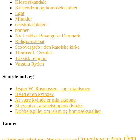
Klosterskandale
Kristendom og homoseksualitet
Lgbt
Mirakler
neoskolastikken
nonner
Ny Lesbisk Bevægelse Danmark
Religionsdebat
Sexovergreb i den katolske kirke
Thomas J. Csordas
Toksisk religion
Vassula Ryden
Seneste indlæg
Jesper W. Rasmussen – og satanismen
Hvad er en kvinde?
At være kvinde er min skæbne
Et eventyr i alfabetsuppens dybder
Dobbeltspillet om islam og homoseksualitet
Emner
den
Copenhagen Pride
chikane mod lesbisk par i Mariager
ciskønnet