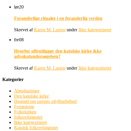
lør
20
Foranderlige ritualer i en foranderlig verden
Skrevet af
Karen M. Larsen
under
Ikke kategoriseret
fre
08
Hvorfor offentliggør den katolske kirke ikke
advokatundersøgelsen?
Skrevet af
Karen M. Larsen
under
Ikke kategoriseret
Kategorier
Åbenbaringer
Den katolske kirke
Dogmet om pavens ufejlbarlighed
Feminisme
Folkekirken
folkereligiøsitet
Ikke kategoriseret
Katolsk folkereligiøsitet