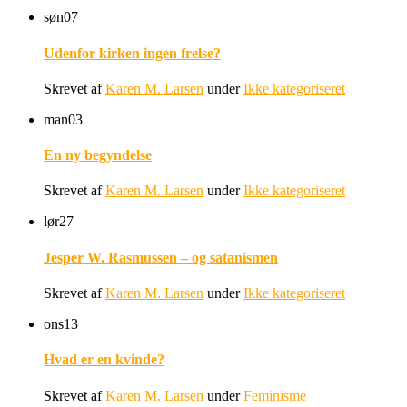
søn
07
Udenfor kirken ingen frelse?
Skrevet af
Karen M. Larsen
under
Ikke kategoriseret
man
03
En ny begyndelse
Skrevet af
Karen M. Larsen
under
Ikke kategoriseret
lør
27
Jesper W. Rasmussen – og satanismen
Skrevet af
Karen M. Larsen
under
Ikke kategoriseret
ons
13
Hvad er en kvinde?
Skrevet af
Karen M. Larsen
under
Feminisme