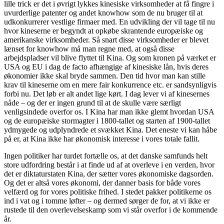
lille trick er det i øvrigt lykkes kinesiske virksomheder at få fingre i
uvurderlige patenter og andet knowhow som de nu bruger til at
udkonkurrerer vestlige firmaer med. En udvikling der vil tage til nu
hvor kineserne er begyndt at opkøbe skrantende europæiske og
amerikanske virksomheder. Så snart disse virksomheder er blevet
lænset for knowhow må man regne med, at også disse
arbejdspladser vil blive flyttet til Kina. Og som kronen på værket er
USA og EU i dag de facto afhængige af kinesiske lån, hvis deres
økonomier ikke skal bryde sammen. Den tid hvor man kan stille
krav til kineserne om en mere fair konkurrence etc. er sandsynligvis
forbi nu. Det løb er alt andet lige kørt. I dag lever vi af kinesernes
nåde – og der er ingen grund til at de skulle være særligt
venligsindede overfor os. I Kina har man ikke glemt hvordan USA
og de europæiske stormagter i 1800-tallet og starten af 1900-tallet
ydmygede og udplyndrede et svækket Kina. Det eneste vi kan håbe
på er, at Kina ikke har økonomisk interesse i vores totale fallit.
Ingen politiker har turdet fortælle os, at det danske samfunds helt
store udfordring består i at finde ud af at overleve i en verden, hvor
det er diktaturstaten Kina, der sætter vores økonomiske dagsorden.
Og det er altså vores økonomi, der danner basis for både vores
velfærd og for vores politiske frihed. I stedet pakker politikerne os
ind i vat og i tomme løfter – og dermed sørger de for, at vi ikke er
rustede til den overlevelseskamp som vi står overfor i de kommende
år.