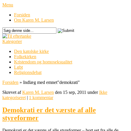
Menu
Forsiden
Om Karen M. Larsen
Kategorier
Den katolske kirke
Folkekirken
Kristendom og homoseksualitet
Lgbt
Religionsdebat
Forsiden
»
Indlæg med emnet
"
demokrati"
Skrevet af
Karen M. Larsen
den 15 sep, 2011 under
Ikke
kategoriseret
|
1 kommentar
Demokrati er det værste af alle
styreformer
Demokrati er det værste af alle styreformer – bort set fra alle de