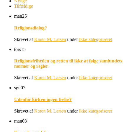
Nylige
Tilfældige
man
25
Religionsdialog?
Skrevet af
Karen M. Larsen
under
Ikke kategoriseret
tors
15
Religionsfriheden og retten til ikke at følge samfundets
normer og regler
Skrevet af
Karen M. Larsen
under
Ikke kategoriseret
søn
07
Udenfor kirken ingen frelse?
Skrevet af
Karen M. Larsen
under
Ikke kategoriseret
man
03