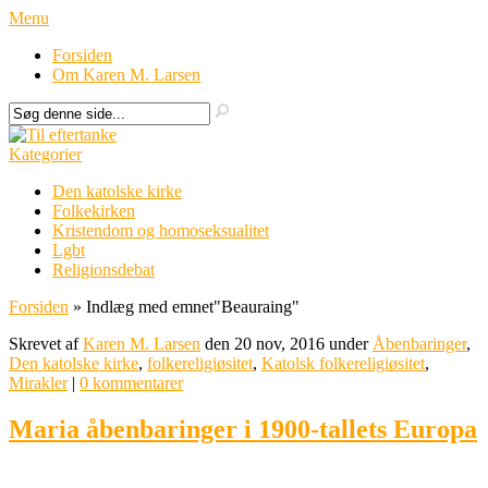
Menu
Forsiden
Om Karen M. Larsen
Kategorier
Den katolske kirke
Folkekirken
Kristendom og homoseksualitet
Lgbt
Religionsdebat
Forsiden
»
Indlæg med emnet
"
Beauraing"
Skrevet af
Karen M. Larsen
den 20 nov, 2016 under
Åbenbaringer
,
Den katolske kirke
,
folkereligiøsitet
,
Katolsk folkereligiøsitet
,
Mirakler
|
0 kommentarer
Maria åbenbaringer i 1900-tallets Europa