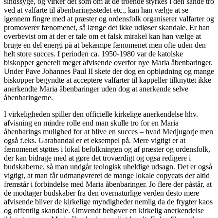
sindssyge, og virker det som om at de troende styrkes i den sande tro
ved at valfarte til åbenbaringsstedet etc., kan han vælge at se
igennem fingre med at præster og ordensfolk organiserer valfarter og
promoverer fænomenet, så længe det ikke udløser skandale. Er han
overbevist om at der er tale om et falsk mirakel kan han vælge at
bruge en del energi på at bekæmpe fænomenet men ofte uden den
helt store succes. I perioden ca. 1950-1980 var de katolske
biskopper generelt meget afvisende overfor nye Maria åbenbaringer.
Under Pave Johannes Paul II skete der dog en opblødning og mange
biskopper begyndte at acceptere valfarter til kappeller tilknyttet ikke
anerkendte Maria åbenbaringer uden dog at anerkende selve
åbenbaringerne.
I virkeligheden spiller den officielle kirkelige anerkendelse hhv.
afvisning en mindre rolle end man skulle tro for en Maria
åbenbarings mulighed for at blive en succes – hvad Medjugorje men
også f.eks. Garabandal er et eksempel på. Mere vigtigt er at
fænomenet støttes i lokal befolkningen og af præster og ordensfolk,
der kan bidrage med at gøre det troværdigt og også redigere i
budskaberne, så man undgår teologisk uheldige udsagn. Det er også
vigtigt, at man får udmanøvreret de mange lokale copycats der altid
fremstår i forbindelse med Maria åbenbaringer. Jo flere der påstår, at
de modtager budskaber fra den overnaturlige verden desto mere
afvisende bliver de kirkelige myndigheder nemlig da de frygter kaos
og offentlig skandale. Omvendt behøver en kirkelig anerkendelse