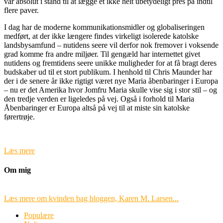
var absolut i stand til at lægge et ikke helt ubetydeligt pres på indtil
flere paver.
I dag har de moderne kommunikationsmidler og globaliseringen
medført, at der ikke længere findes virkeligt isolerede katolske
landsbysamfund – nutidens seere vil derfor nok fremover i voksende
grad komme fra andre miljøer. Til gengæld har internettet givet
nutidens og fremtidens seere unikke muligheder for at få bragt deres
budskaber ud til et stort publikum. I henhold til Chris Maunder har
der i de senere år ikke rigtigt været nye Maria åbenbaringer i Europa
– nu er det Amerika hvor Jomfru Maria skulle vise sig i stor stil – og
den tredje verden er ligeledes på vej. Også i forhold til Maria
Åbenbaringer er Europa altså på vej til at miste sin katolske
førertrøje.
Læs mere
Om mig
Læs mere om kvinden bag bloggen, Karen M. Larsen...
Populære