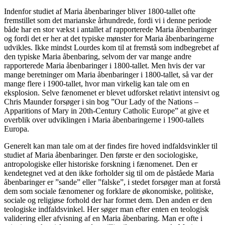
Indenfor studiet af Maria åbenbaringer bliver 1800-tallet ofte
fremstillet som det marianske århundrede, fordi vi i denne periode
både har en stor vækst i antallet af rapporterede Maria åbenbaringer
og fordi det er her at det typiske mønster for Maria åbenbaringerne
udvikles. Ikke mindst Lourdes kom til at fremstå som indbegrebet af
den typiske Maria åbenbaring, selvom der var mange andre
rapporterede Maria åbenbaringer i 1800-tallet. Men hvis der var
mange beretninger om Maria åbenbaringer i 1800-tallet, så var der
mange flere i 1900-tallet, hvor man virkelig kan tale om en
eksplosion. Selve fænomenet er blevet udforsket relativt intensivt og
Chris Maunder forsøger i sin bog ”Our Lady of the Nations –
Apparitions of Mary in 20th-Century Catholic Europe” at give et
overblik over udviklingen i Maria åbenbaringerne i 1900-tallets
Europa.
Generelt kan man tale om at der findes fire hoved indfaldsvinkler til
studiet af Maria åbenbaringer. Den første er den sociologiske,
antropologiske eller historiske forskning i fænomenet. Den er
kendetegnet ved at den ikke forholder sig til om de påståede Maria
åbenbaringer er ”sande” eller ”falske”, i stedet forsøger man at forstå
dem som sociale fænomener og forklare de økonomiske, politiske,
sociale og religiøse forhold der har formet dem. Den anden er den
teologiske indfaldsvinkel. Her søger man efter enten en teologisk
validering eller afvisning af en Maria åbenbaring. Man er ofte i