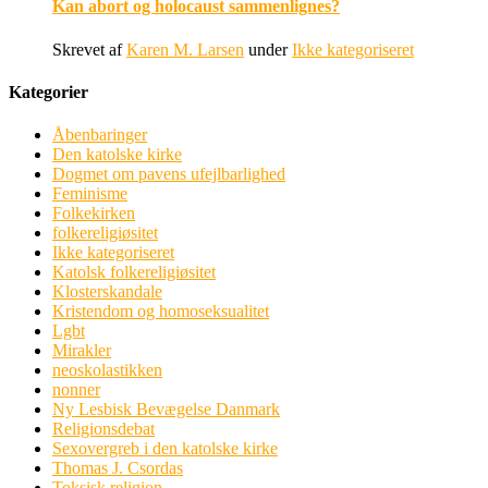
Kan abort og holocaust sammenlignes?
Skrevet af
Karen M. Larsen
under
Ikke kategoriseret
Kategorier
Åbenbaringer
Den katolske kirke
Dogmet om pavens ufejlbarlighed
Feminisme
Folkekirken
folkereligiøsitet
Ikke kategoriseret
Katolsk folkereligiøsitet
Klosterskandale
Kristendom og homoseksualitet
Lgbt
Mirakler
neoskolastikken
nonner
Ny Lesbisk Bevægelse Danmark
Religionsdebat
Sexovergreb i den katolske kirke
Thomas J. Csordas
Toksisk religion