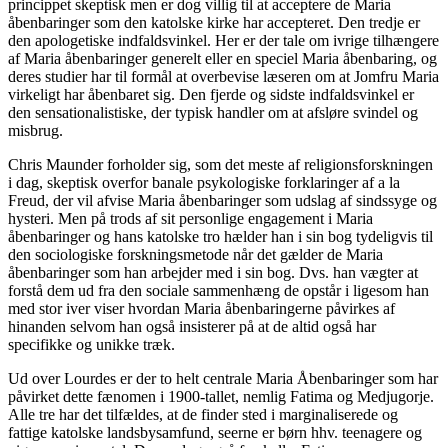
princippet skeptisk men er dog villig til at acceptere de Maria
åbenbaringer som den katolske kirke har accepteret. Den tredje er
den apologetiske indfaldsvinkel. Her er der tale om ivrige tilhængere
af Maria åbenbaringer generelt eller en speciel Maria åbenbaring, og
deres studier har til formål at overbevise læseren om at Jomfru Maria
virkeligt har åbenbaret sig. Den fjerde og sidste indfaldsvinkel er
den sensationalistiske, der typisk handler om at afsløre svindel og
misbrug.
Chris Maunder forholder sig, som det meste af religionsforskningen
i dag, skeptisk overfor banale psykologiske forklaringer af a la
Freud, der vil afvise Maria åbenbaringer som udslag af sindssyge og
hysteri. Men på trods af sit personlige engagement i Maria
åbenbaringer og hans katolske tro hælder han i sin bog tydeligvis til
den sociologiske forskningsmetode når det gælder de Maria
åbenbaringer som han arbejder med i sin bog. Dvs. han vægter at
forstå dem ud fra den sociale sammenhæng de opstår i ligesom han
med stor iver viser hvordan Maria åbenbaringerne påvirkes af
hinanden selvom han også insisterer på at de altid også har
specifikke og unikke træk.
Ud over Lourdes er der to helt centrale Maria Åbenbaringer som har
påvirket dette fænomen i 1900-tallet, nemlig Fatima og Medjugorje.
Alle tre har det tilfældes, at de finder sted i marginaliserede og
fattige katolske landsbysamfund, seerne er børn hhv. teenagere og