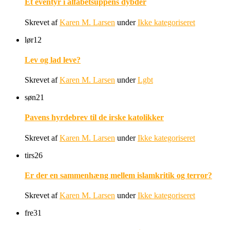
Et eventyr i alfabetsuppens dybder
Skrevet af
Karen M. Larsen
under
Ikke kategoriseret
lør
12
Lev og lad leve?
Skrevet af
Karen M. Larsen
under
Lgbt
søn
21
Pavens hyrdebrev til de irske katolikker
Skrevet af
Karen M. Larsen
under
Ikke kategoriseret
tirs
26
Er der en sammenhæng mellem islamkritik og terror?
Skrevet af
Karen M. Larsen
under
Ikke kategoriseret
fre
31