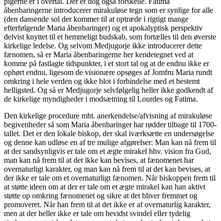
pigerne er i overtal. Der er dog også forskelle. Fatima
åbenbaringerne introducerer mirakuløse tegn som er synlige for alle
(den dansende sol der kommer til at optræde i rigtigt mange
efterfølgende Maria åbenbaringer) og et apokalyptisk perspektiv
delvist knyttet til et hemmeligt budskab, som fortælles til den øverste
kirkelige ledelse. Og selvom Medjugorje ikke introducerer dette
fænomen, så er Maria åbenbaringerne her kendetegnet ved at
komme på fastlagte tidspunkter, i et stort tal og at de endnu ikke er
ophørt endnu, ligesom de visionære opsøges af Jomfru Maria rundt
omkring i hele verden og ikke blot i forbindelse med et bestemt
helligsted. Og så er Medjugorje selvfølgelig heller ikke godkendt af
de kirkelige myndigheder i modsætning til Lourdes og Fatima.
Den kirkelige procedure mht. anerkendelse/afvisning af mirakuløse
begivenheder så som Maria åbenbaringer har rødder tilbage til 1700-
tallet. Det er den lokale biskop, der skal iværksætte en undersøgelse
og denne kan udløse en af tre mulige afgørelser: Man kan nå frem til
at der sandsynligvis er tale om et ægte mirakel hhv. vision fra Gud,
man kan nå frem til at det ikke kan bevises, at fænomenet har
overnaturligt karakter, og man kan nå frem til at det kan bevises, at
der ikke er tale om et overnaturligt fænomen. Når biskoppen frem til
at støtte ideen om at der er tale om et ægte mirakel kan han aktivt
støtte op omkring fænomenet og sikre at det bliver fremmet og
promoveret. Når han frem til at det ikke er af overnaturlig karakter,
men at der heller ikke er tale om bevidst svindel eller tydelig