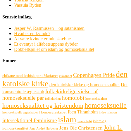
Vassula Ryden
Seneste indlæg
Jesper W. Rasmussen – og satanismen
Hvad er en kvinde?
At være kvinde er min skæbne
Et eventyr i alfabetsuppens dybder
Dobbeltspillet om islam og homoseksualitet
Emner
den
Copenhagen Pride
chikane mod lesbisk par i Mariager
ciskønnet
katolske kirke
den katolske kirke og homoseksualitet
Det
folkekirkelige vielser af
kønsneutrale ægteskab
homoseksuelle par
homofobi
folkekirken
homoseksualitet
homoseksuelle
homoseksualitet og kristendom
Iben Thranholm
Homoægteskabet
homoseksuelle ægteskaber
indre mission
islam
intersektionel feminisme
islam og
islamofobi
John L.
Jens Ole Christensen
homoseksualitet
Jens-André Herbener