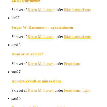
En ny begyndelse
Skrevet af
Karen M. Larsen
under
Ikke kategoriseret
lør
27
Jesper W. Rasmussen – og satanismen
Skrevet af
Karen M. Larsen
under
Ikke kategoriseret
ons
13
Hvad er en kvinde?
Skrevet af
Karen M. Larsen
under
Feminisme
søn
27
At være kvinde er min skæbne
Skrevet af
Karen M. Larsen
under
Feminisme
,
Lgbt
søn
19