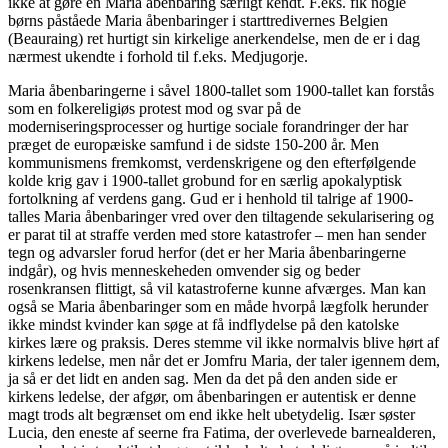
ikke at gøre en Maria åbenbaring særligt kendt. F.eks. fik nogle
børns påståede Maria åbenbaringer i starttredivernes Belgien
(Beauraing) ret hurtigt sin kirkelige anerkendelse, men de er i dag
nærmest ukendte i forhold til f.eks. Medjugorje.
Maria åbenbaringerne i såvel 1800-tallet som 1900-tallet kan forstås
som en folkereligiøs protest mod og svar på de
moderniseringsprocesser og hurtige sociale forandringer der har
præget de europæiske samfund i de sidste 150-200 år. Men
kommunismens fremkomst, verdenskrigene og den efterfølgende
kolde krig gav i 1900-tallet grobund for en særlig apokalyptisk
fortolkning af verdens gang. Gud er i henhold til talrige af 1900-
talles Maria åbenbaringer vred over den tiltagende sekularisering og
er parat til at straffe verden med store katastrofer – men han sender
tegn og advarsler forud herfor (det er her Maria åbenbaringerne
indgår), og hvis menneskeheden omvender sig og beder
rosenkransen flittigt, så vil katastroferne kunne afværges. Man kan
også se Maria åbenbaringer som en måde hvorpå lægfolk herunder
ikke mindst kvinder kan søge at få indflydelse på den katolske
kirkes lære og praksis. Deres stemme vil ikke normalvis blive hørt af
kirkens ledelse, men når det er Jomfru Maria, der taler igennem dem,
ja så er det lidt en anden sag. Men da det på den anden side er
kirkens ledelse, der afgør, om åbenbaringen er autentisk er denne
magt trods alt begrænset om end ikke helt ubetydelig. Især søster
Lucia, den eneste af seerne fra Fatima, der overlevede barnealderen,