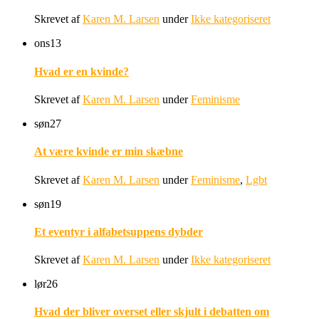
Skrevet af
Karen M. Larsen
under
Ikke kategoriseret
ons
13
Hvad er en kvinde?
Skrevet af
Karen M. Larsen
under
Feminisme
søn
27
At være kvinde er min skæbne
Skrevet af
Karen M. Larsen
under
Feminisme
,
Lgbt
søn
19
Et eventyr i alfabetsuppens dybder
Skrevet af
Karen M. Larsen
under
Ikke kategoriseret
lør
26
Hvad der bliver overset eller skjult i debatten om