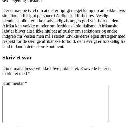
sex i egentlig forstand.
Der er næppe tvivl om at det er rigtigt meget kamp op ad bakke hvis
situationen for lgbt personer i Afrika skal forbedres. Vestlig
identitetspolitik er ikke nødvendigvis nogen god vej, især da den i
Afrika kan vække minder om fortidens kolonialisme. Afrikanske
lgbt’er bliver altså ikke hjulpet af trusler om sanktioner og andre
indgreb fra Vesten men må i stedet udvikle deres egen strategier med
respekt for de særlige afrikanske forhold, der i øvrigt er forskellig fra
land til land i dette store kontinent.
Skriv et svar
Din e-mailadresse vil ikke blive publiceret.
Krævede felter er
markeret med
*
Kommentar
*