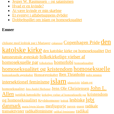
Jesper W. Rasmussen – og satanismen
Hvad er en kvinde?
At være kvinde er min skæbne
Et eventyr i alfabetsuppens dybder
Dobbeltspillet om islam og homoseksualitet
Emner
den
Copenhagen Pride
chikane mod lesbisk par i Mariager
ciskønnet
katolske kirke
den katolske kirke og homoseksualitet
Det
folkekirkelige vielser af
kønsneutrale ægteskab
homoseksuelle par
homofobi
folkekirken
homoseksualitet
homoseksuelle
homoseksualitet og kristendom
Iben Thranholm
Homoægteskabet
homoseksuelle ægteskaber
indre mission
islam
intersektionel feminisme
islam og
islamofobi
John L.
Jens Ole Christensen
homoseksualitet
Jens-André Herbener
Allen
kristendom
juridisk kønsskifte
kirkelige vielser af homoseksuelle par
lgbt
lesbiske
og homoseksualitet
Krydshormoner
lesbisk
danmark
medjugorje
radikale
paven
queer
maria hjerte kloster
radikal
transaktivister
radikalfeminisme
radikal feminisme