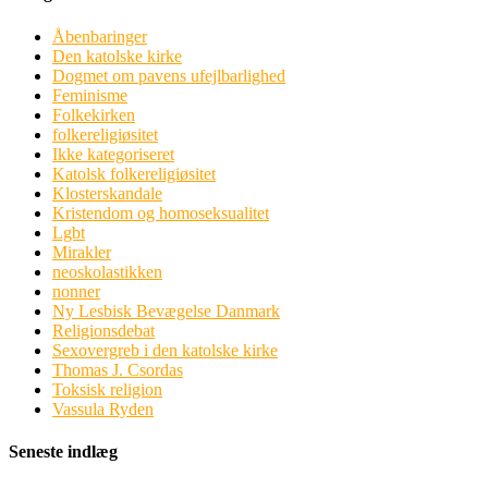
Åbenbaringer
Den katolske kirke
Dogmet om pavens ufejlbarlighed
Feminisme
Folkekirken
folkereligiøsitet
Ikke kategoriseret
Katolsk folkereligiøsitet
Klosterskandale
Kristendom og homoseksualitet
Lgbt
Mirakler
neoskolastikken
nonner
Ny Lesbisk Bevægelse Danmark
Religionsdebat
Sexovergreb i den katolske kirke
Thomas J. Csordas
Toksisk religion
Vassula Ryden
Seneste indlæg