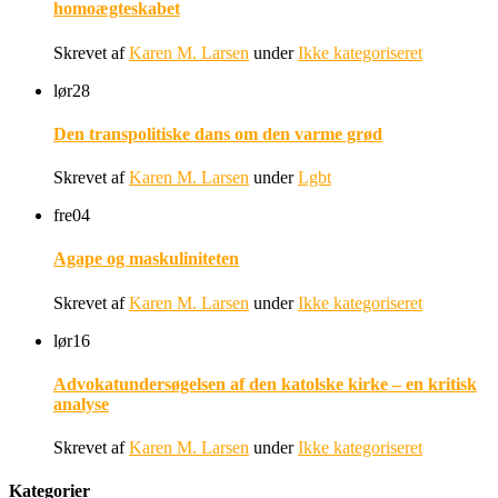
homoægteskabet
Skrevet af
Karen M. Larsen
under
Ikke kategoriseret
lør
28
Den transpolitiske dans om den varme grød
Skrevet af
Karen M. Larsen
under
Lgbt
fre
04
Agape og maskuliniteten
Skrevet af
Karen M. Larsen
under
Ikke kategoriseret
lør
16
Advokatundersøgelsen af den katolske kirke – en kritisk
analyse
Skrevet af
Karen M. Larsen
under
Ikke kategoriseret
Kategorier