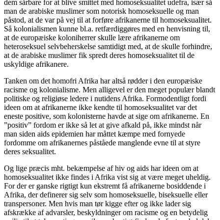
dem sårbare for at blive smittet med homoseksualitet udefra, især så
man de arabiske muslimer som notorisk homoseksuelle og man
påstod, at de var på vej til at forføre afrikanerne til homoseksualitet.
Så kolonialismen kunne bl.a. retfærdiggøres med en henvisning til,
at de europæiske koloniherrer skulle lære afrikanerne om
heteroseksuel selvbeherskelse samtidigt med, at de skulle forhindre,
at de arabiske muslimer fik spredt deres homoseksualitet til de
uskyldige afrikanere.
Tanken om det homofri Afrika har altså rødder i den europæiske
racisme og kolonialisme. Men alligevel er den meget populær blandt
politiske og religiøse ledere i nutidens Afrika. Formodentligt fordi
ideen om at afrikanerne ikke kendte til homoseksualitet var det
eneste positive, som kolonisterne havde at sige om afrikanerne. En
”positiv” fordom er ikke så let at give afkald på, ikke mindst når
man siden aids epidemien har måttet kæmpe med fornyede
fordomme om afrikanernes påståede manglende evne til at styre
deres seksualitet.
Og lige præcis mht. bekæmpelse af hiv og aids har ideen om at
homoseksualitet ikke findes i Afrika vist sig at være meget uheldig.
For der er ganske rigtigt kun ekstremt få afrikanerne bosiddende i
Afrika, der definerer sig selv som homoseksuelle, biseksuelle eller
transpersoner. Men hvis man tør kigge efter og ikke lader sig
afskrække af advarsler, beskyldninger om racisme og en betydelig