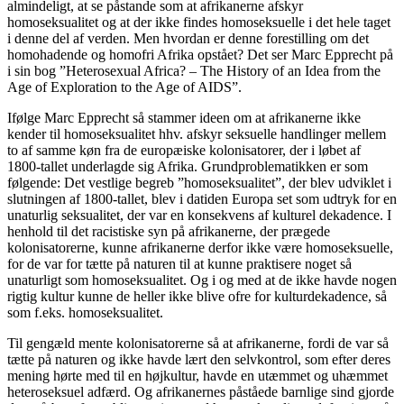
almindeligt, at se påstande som at afrikanerne afskyr
homoseksualitet og at der ikke findes homoseksuelle i det hele taget
i denne del af verden. Men hvordan er denne forestilling om det
homohadende og homofri Afrika opstået? Det ser Marc Epprecht på
i sin bog ”Heterosexual Africa? – The History of an Idea from the
Age of Exploration to the Age of AIDS”.
Ifølge Marc Epprecht så stammer ideen om at afrikanerne ikke
kender til homoseksualitet hhv. afskyr seksuelle handlinger mellem
to af samme køn fra de europæiske kolonisatorer, der i løbet af
1800-tallet underlagde sig Afrika. Grundproblematikken er som
følgende: Det vestlige begreb ”homoseksualitet”, der blev udviklet i
slutningen af 1800-tallet, blev i datiden Europa set som udtryk for en
unaturlig seksualitet, der var en konsekvens af kulturel dekadence. I
henhold til det racistiske syn på afrikanerne, der prægede
kolonisatorerne, kunne afrikanerne derfor ikke være homoseksuelle,
for de var for tætte på naturen til at kunne praktisere noget så
unaturligt som homoseksualitet. Og i og med at de ikke havde nogen
rigtig kultur kunne de heller ikke blive ofre for kulturdekadence, så
som f.eks. homoseksualitet.
Til gengæld mente kolonisatorerne så at afrikanerne, fordi de var så
tætte på naturen og ikke havde lært den selvkontrol, som efter deres
mening hørte med til en højkultur, havde en utæmmet og uhæmmet
heteroseksuel adfærd. Og afrikanernes påståede barnlige sind gjorde