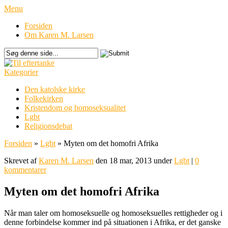
Menu
Forsiden
Om Karen M. Larsen
Kategorier
Den katolske kirke
Folkekirken
Kristendom og homoseksualitet
Lgbt
Religionsdebat
Forsiden
»
Lgbt
»
Myten om det homofri Afrika
Skrevet af
Karen M. Larsen
den 18 mar, 2013 under
Lgbt
|
0
kommentarer
Myten om det homofri Afrika
Når man taler om homoseksuelle og homoseksuelles rettigheder og i
denne forbindelse kommer ind på situationen i Afrika, er det ganske