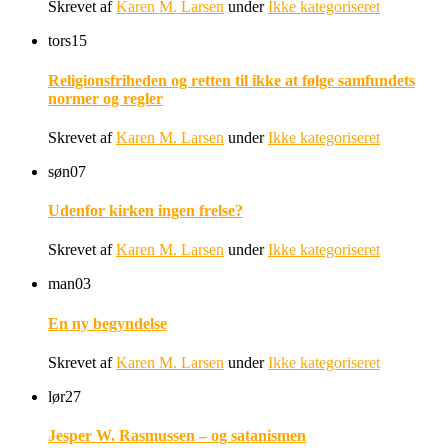
Skrevet af
Karen M. Larsen
under
Ikke kategoriseret
tors
15
Religionsfriheden og retten til ikke at følge samfundets
normer og regler
Skrevet af
Karen M. Larsen
under
Ikke kategoriseret
søn
07
Udenfor kirken ingen frelse?
Skrevet af
Karen M. Larsen
under
Ikke kategoriseret
man
03
En ny begyndelse
Skrevet af
Karen M. Larsen
under
Ikke kategoriseret
lør
27
Jesper W. Rasmussen – og satanismen