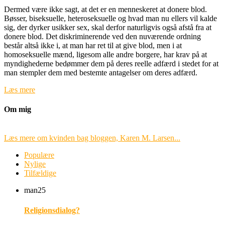
Dermed være ikke sagt, at det er en menneskeret at donere blod.
Bøsser, biseksuelle, heteroseksuelle og hvad man nu ellers vil kalde
sig, der dyrker usikker sex, skal derfor naturligvis også afstå fra at
donere blod. Det diskriminerende ved den nuværende ordning
består altså ikke i, at man har ret til at give blod, men i at
homoseksuelle mænd, ligesom alle andre borgere, har krav på at
myndighederne bedømmer dem på deres reelle adfærd i stedet for at
man stempler dem med bestemte antagelser om deres adfærd.
Læs mere
Om mig
Læs mere om kvinden bag bloggen, Karen M. Larsen...
Populære
Nylige
Tilfældige
man
25
Religionsdialog?