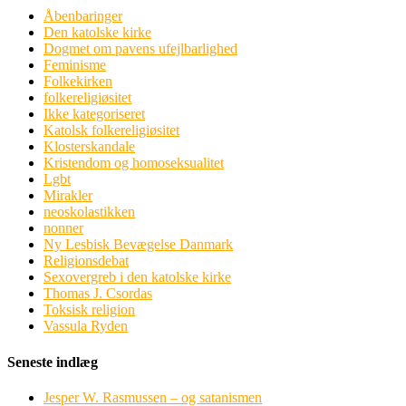
Åbenbaringer
Den katolske kirke
Dogmet om pavens ufejlbarlighed
Feminisme
Folkekirken
folkereligiøsitet
Ikke kategoriseret
Katolsk folkereligiøsitet
Klosterskandale
Kristendom og homoseksualitet
Lgbt
Mirakler
neoskolastikken
nonner
Ny Lesbisk Bevægelse Danmark
Religionsdebat
Sexovergreb i den katolske kirke
Thomas J. Csordas
Toksisk religion
Vassula Ryden
Seneste indlæg
Jesper W. Rasmussen – og satanismen