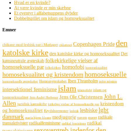
Hvad er en kvinde?
At være kvinde er min skæbne
Et eventyr i alfabetsuppens dybder
Dobbeltspillet om islam og homoseksualitet
Emner
den
Copenhagen Pride
chikane mod lesbisk par i Mariager
ciskønnet
katolske kirke
den katolske kirke og homoseksualitet
Det
folkekirkelige vielser af
kønsneutrale ægteskab
homoseksuelle par
homofobi
folkekirken
homoseksualitet
homoseksuelle
homoseksualitet og kristendom
Iben Thranholm
Homoægteskabet
homoseksuelle ægteskaber
indre mission
islam
intersektionel feminisme
islam og
islamofobi
John L.
Jens Ole Christensen
homoseksualitet
Jens-André Herbener
Allen
kristendom
juridisk kønsskifte
kirkelige vielser af homoseksuelle par
lgbt
lesbiske
og homoseksualitet
Krydshormoner
lesbisk
danmark
medjugorje
radikale
paven
queer
maria hjerte kloster
radikal
transaktivister
radikalfeminisme
radikal feminisme
sexovergreb indenfor den
transaktivisme