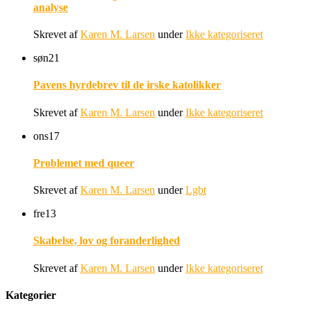
analyse
Skrevet af
Karen M. Larsen
under
Ikke kategoriseret
søn
21
Pavens hyrdebrev til de irske katolikker
Skrevet af
Karen M. Larsen
under
Ikke kategoriseret
ons
17
Problemet med queer
Skrevet af
Karen M. Larsen
under
Lgbt
fre
13
Skabelse, lov og foranderlighed
Skrevet af
Karen M. Larsen
under
Ikke kategoriseret
Kategorier