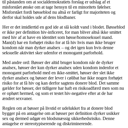
til påstanden om at socialdemokratiets forslag er udslag af et
misforstået ønske om at tage hensyn til en minoritets følelser.
Misforstået fordi bøsseblod nu altså er farligt for majoriteten og
derfor skal holdes ude af dens blodbaner.
Her er det imidlertid en god ide at slå koldt vand i blodet. Bøsseblod
er ikke per definition hiv-inficeret, for man bliver altså ikke smittet
med hiv af at have en identitet som bøsse/homoseksuel mand.
Man(d) har en forhøjet risiko for at få hiv hvis man ikke bruger
kondom når man dyrker analsex – og det igen kun hvis denne
seksuelle aktivitet sker udenfor et monogamt parforhold.
Med andre ord: Bøsser der altid bruger kondom når de dyrker
analsex, bøsser der kun dyrker analsex uden kondom indenfor et
monogamt parforhold med en ikke-smittet, bøsser der slet ikke
dyrker analsex og bøsser der lever i cølibat har ikke nogen forhøjet
risiko for at få hiv og kan derfor sagtens donere blod. Det samme
gælder for bøsser, der tidligere har haft en risikoadfærd men som nu
er ophørt hermed, og som er testet hiv-negative efter at de har
ændret sexvaner.
Reglen om at bøsser på livstid er udelukket fra at donere blod
bygger på en antagelse om at bøsser per definition dyrker usikker
sex og dermed udgør en blodsmæssig sikkerhedsrisiko. Denne
antagelse er stereotypiserende og diskriminerende.