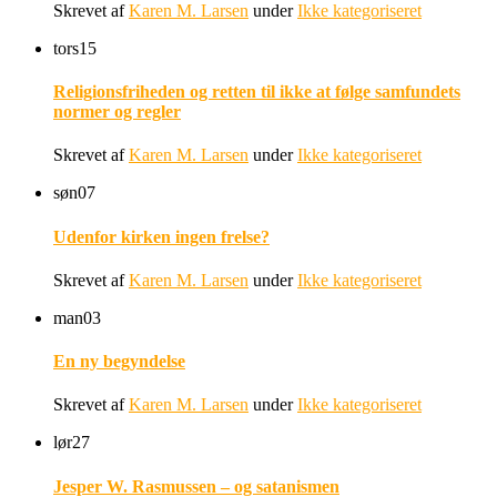
Skrevet af
Karen M. Larsen
under
Ikke kategoriseret
tors
15
Religionsfriheden og retten til ikke at følge samfundets
normer og regler
Skrevet af
Karen M. Larsen
under
Ikke kategoriseret
søn
07
Udenfor kirken ingen frelse?
Skrevet af
Karen M. Larsen
under
Ikke kategoriseret
man
03
En ny begyndelse
Skrevet af
Karen M. Larsen
under
Ikke kategoriseret
lør
27
Jesper W. Rasmussen – og satanismen