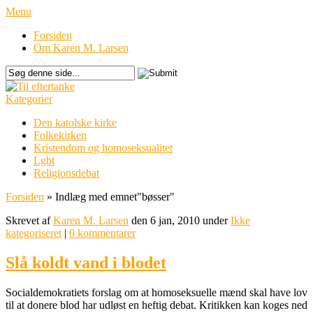
Menu
Forsiden
Om Karen M. Larsen
Kategorier
Den katolske kirke
Folkekirken
Kristendom og homoseksualitet
Lgbt
Religionsdebat
Forsiden
»
Indlæg med emnet
"
bøsser"
Skrevet af
Karen M. Larsen
den 6 jan, 2010 under
Ikke
kategoriseret
|
0 kommentarer
Slå koldt vand i blodet
Socialdemokratiets forslag om at homoseksuelle mænd skal have lov
til at donere blod har udløst en heftig debat. Kritikken kan koges ned