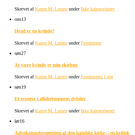
Skrevet af
Karen M. Larsen
under
Ikke kategoriseret
ons
13
Hvad er en kvinde?
Skrevet af
Karen M. Larsen
under
Feminisme
søn
27
At være kvinde er min skæbne
Skrevet af
Karen M. Larsen
under
Feminisme
,
Lgbt
søn
19
Et eventyr i alfabetsuppens dybder
Skrevet af
Karen M. Larsen
under
Ikke kategoriseret
lør
16
Advokatundersøgelsen af den katolske kirke – en kritisk