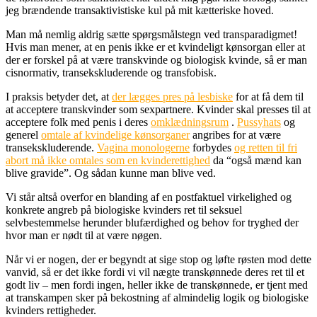
jeg brændende transaktivistiske kul på mit kætteriske hoved.
Man må nemlig aldrig sætte spørgsmålstegn ved transparadigmet!
Hvis man mener, at en penis ikke er et kvindeligt kønsorgan eller at
der er forskel på at være transkvinde og biologisk kvinde, så er man
cisnormativ, transekskluderende og transfobisk.
I praksis betyder det, at
der lægges pres på lesbiske
for at få dem til
at acceptere transkvinder som sexpartnere. Kvinder skal presses til at
acceptere folk med penis i deres
omklædningsrum
.
Pussyhats
og
generel
omtale af kvindelige kønsorganer
angribes for at være
transekskluderende.
Vagina monologerne
forbydes
og retten til fri
abort må ikke omtales som en kvinderettighed
da “også mænd kan
blive gravide”. Og sådan kunne man blive ved.
Vi står altså overfor en blanding af en postfaktuel virkelighed og
konkrete angreb på biologiske kvinders ret til seksuel
selvbestemmelse herunder blufærdighed og behov for tryghed der
hvor man er nødt til at være nøgen.
Når vi er nogen, der er begyndt at sige stop og løfte røsten mod dette
vanvid, så er det ikke fordi vi vil nægte transkønnede deres ret til et
godt liv – men fordi ingen, heller ikke de transkønnede, er tjent med
at transkampen sker på bekostning af almindelig logik og biologiske
kvinders rettigheder.