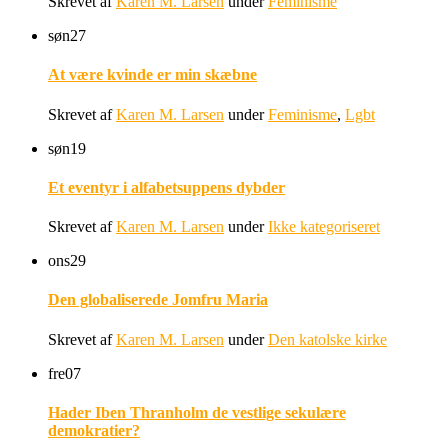
Skrevet af
Karen M. Larsen
under
Feminisme
søn
27
At være kvinde er min skæbne
Skrevet af
Karen M. Larsen
under
Feminisme
,
Lgbt
søn
19
Et eventyr i alfabetsuppens dybder
Skrevet af
Karen M. Larsen
under
Ikke kategoriseret
ons
29
Den globaliserede Jomfru Maria
Skrevet af
Karen M. Larsen
under
Den katolske kirke
fre
07
Hader Iben Thranholm de vestlige sekulære
demokratier?