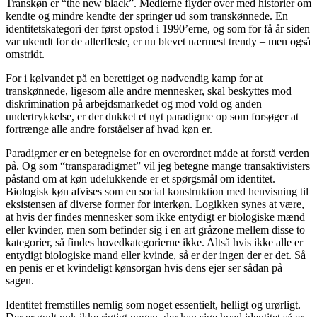
Transkøn er “the new black”. Medierne flyder over med historier om
kendte og mindre kendte der springer ud som transkønnede. En
identitetskategori der først opstod i 1990’erne, og som for få år siden
var ukendt for de allerfleste, er nu blevet nærmest trendy – men også
omstridt.
For i kølvandet på en berettiget og nødvendig kamp for at
transkønnede, ligesom alle andre mennesker, skal beskyttes mod
diskrimination på arbejdsmarkedet og mod vold og anden
undertrykkelse, er der dukket et nyt paradigme op som forsøger at
fortrænge alle andre forståelser af hvad køn er.
Paradigmer er en betegnelse for en overordnet måde at forstå verden
på. Og som “transparadigmet” vil jeg betegne mange transaktivisters
påstand om at køn udelukkende er et spørgsmål om identitet.
Biologisk køn afvises som en social konstruktion med henvisning til
eksistensen af diverse former for interkøn. Logikken synes at være,
at hvis der findes mennesker som ikke entydigt er biologiske mænd
eller kvinder, men som befinder sig i en art gråzone mellem disse to
kategorier, så findes hovedkategorierne ikke. Altså hvis ikke alle er
entydigt biologiske mand eller kvinde, så er der ingen der er det. Så
en penis er et kvindeligt kønsorgan hvis dens ejer ser sådan på
sagen.
Identitet fremstilles nemlig som noget essentielt, helligt og urørligt.