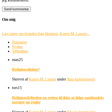
jeg kommenterer.
Om mig
Læs mere om kvinden bag bloggen, Karen M. Larsen...
Populære
Nylige
Tilfældige
man
25
Religionsdialog?
Skrevet af
Karen M. Larsen
under
Ikke kategoriseret
tors
15
Religionsfriheden og retten til ikke at følge samfundets
normer og regler
Skrevet af
Karen M. Larsen
under
Ikke kategoriseret