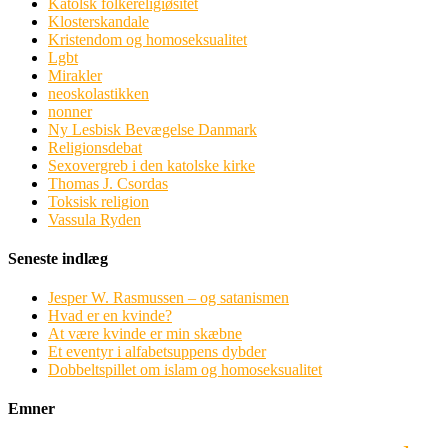
Katolsk folkereligiøsitet
Klosterskandale
Kristendom og homoseksualitet
Lgbt
Mirakler
neoskolastikken
nonner
Ny Lesbisk Bevægelse Danmark
Religionsdebat
Sexovergreb i den katolske kirke
Thomas J. Csordas
Toksisk religion
Vassula Ryden
Seneste indlæg
Jesper W. Rasmussen – og satanismen
Hvad er en kvinde?
At være kvinde er min skæbne
Et eventyr i alfabetsuppens dybder
Dobbeltspillet om islam og homoseksualitet
Emner