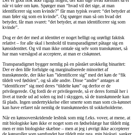
Der er godt nok ikke rigtigt nogen, der kan sige hvad identitet så er
når vi taler om køn. Spørger man “hvad vil det sige, at man
identificerer sig som kvinde?” får man typisk svaret: “det betyder at
man føler sig som en kvinde”. Og spørger man så om hvad det
betyder, får man svaret: “det betyder, at man identificerer sig som
kvinde”.
Dog er det der med at identitet er noget helligt og urørligt faktisk
relativt – for alle skal i henhold til transparadigmet påtage sig en
kønsidentitet. Og vil man ikke omtale sig selv som transkønnet, så
har man værsågod at acceptere, at man er ciskønnet.
Transparadigmet bygger nemlig på en påstået urokkelig binaritet:
Der er den lille forfulgte og marginaliserede minoritet af
transkønnede, der ikke kan ”identificere sig” med det køn de “fik
tildelt ved fødslen”, og så alle andre. Disse “andre” antages at
“identificere” sig med deres “tildelte køn” og derfor er de
privilegerede. Og fordi de er privilegerede, så er deres formål her i
livet at træde ud ad solen og ind i skyggen, så de transkønnede kan
få plads. Ingen undertrykkelse eller smerte som man som cis-kønnet
kan have erfaret når nemlig de transkønnedes til sokkeholderne.
Når en kønsoverskridende lesbisk som mig f.eks. vover, at mene, at
mit biologiske køn ikke er noget som en fødselslæge har tildelt mig
men er min biologiske skæbne – men at jeg i øvrigt ikke accepterer
de kønsroller som samfundet har tildelt mig pga. min biologi, sanker