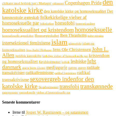
den
Copenhagen Pride
chikane mod lesbisk par i Mariager
ciskønnet
katolske kirke
den katolske kirke og homoseksualitet
Det
folkekirkelige vielser af
kønsneutrale ægteskab
homoseksuelle par
homofobi
folkekirken
homoseksualitet
homoseksuelle
homoseksualitet og kristendom
Iben Thranholm
Homoægteskabet
homoseksuelle ægteskaber
indre mission
islam
intersektionel feminisme
islam og
islamofobi
John L.
Jens Ole Christensen
homoseksualitet
Jens-André Herbener
Allen
kristendom
juridisk kønsskifte
kirkelige vielser af homoseksuelle par
lgbt
lesbiske
og homoseksualitet
Krydshormoner
lesbisk
danmark
medjugorje
radikale
paven
queer
maria hjerte kloster
radikal
transaktivister
radikalfeminisme
radikal feminisme
sexovergreb indenfor den
transaktivisme
katolske kirke
transkønnede
transfobi
Stophormoner
transpersoner
transseksuelle
vielser af homoseksuelle par
Seneste kommentarer
Irene
til
Jesper W. Rasmussen – og satanismen