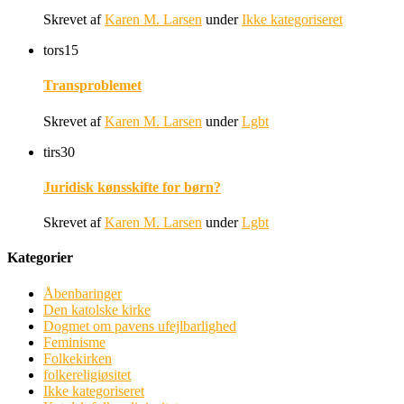
Skrevet af
Karen M. Larsen
under
Ikke kategoriseret
tors
15
Transproblemet
Skrevet af
Karen M. Larsen
under
Lgbt
tirs
30
Juridisk kønsskifte for børn?
Skrevet af
Karen M. Larsen
under
Lgbt
Kategorier
Åbenbaringer
Den katolske kirke
Dogmet om pavens ufejlbarlighed
Feminisme
Folkekirken
folkereligiøsitet
Ikke kategoriseret