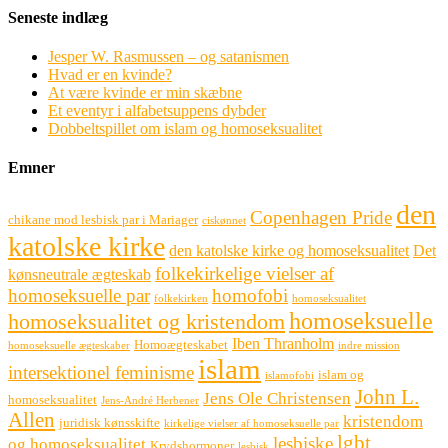
Seneste indlæg
Jesper W. Rasmussen – og satanismen
Hvad er en kvinde?
At være kvinde er min skæbne
Et eventyr i alfabetsuppens dybder
Dobbeltspillet om islam og homoseksualitet
Emner
den
Copenhagen Pride
chikane mod lesbisk par i Mariager
ciskønnet
katolske kirke
den katolske kirke og homoseksualitet
Det
folkekirkelige vielser af
kønsneutrale ægteskab
homoseksuelle par
homofobi
folkekirken
homoseksualitet
homoseksuelle
homoseksualitet og kristendom
Iben Thranholm
Homoægteskabet
homoseksuelle ægteskaber
indre mission
islam
intersektionel feminisme
islam og
islamofobi
John L.
Jens Ole Christensen
homoseksualitet
Jens-André Herbener
Allen
kristendom
juridisk kønsskifte
kirkelige vielser af homoseksuelle par
lgbt
lesbiske
og homoseksualitet
Krydshormoner
lesbisk