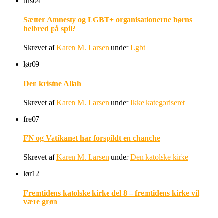
tirs
04
Sætter Amnesty og LGBT+ organisationerne børns
helbred på spil?
Skrevet af
Karen M. Larsen
under
Lgbt
lør
09
Den kristne Allah
Skrevet af
Karen M. Larsen
under
Ikke kategoriseret
fre
07
FN og Vatikanet har forspildt en chanche
Skrevet af
Karen M. Larsen
under
Den katolske kirke
lør
12
Fremtidens katolske kirke del 8 – fremtidens kirke vil
være grøn