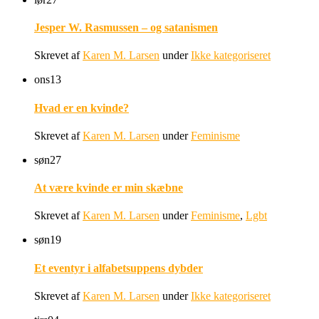
Jesper W. Rasmussen – og satanismen
Skrevet af
Karen M. Larsen
under
Ikke kategoriseret
ons
13
Hvad er en kvinde?
Skrevet af
Karen M. Larsen
under
Feminisme
søn
27
At være kvinde er min skæbne
Skrevet af
Karen M. Larsen
under
Feminisme
,
Lgbt
søn
19
Et eventyr i alfabetsuppens dybder
Skrevet af
Karen M. Larsen
under
Ikke kategoriseret