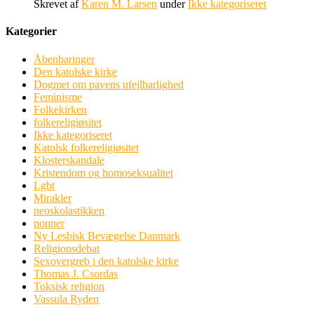
Skrevet af
Karen M. Larsen
under
Ikke kategoriseret
Kategorier
Åbenbaringer
Den katolske kirke
Dogmet om pavens ufejlbarlighed
Feminisme
Folkekirken
folkereligiøsitet
Ikke kategoriseret
Katolsk folkereligiøsitet
Klosterskandale
Kristendom og homoseksualitet
Lgbt
Mirakler
neoskolastikken
nonner
Ny Lesbisk Bevægelse Danmark
Religionsdebat
Sexovergreb i den katolske kirke
Thomas J. Csordas
Toksisk religion
Vassula Ryden