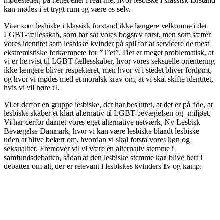
mødesteder, på nettet eller i real-life, hvor lesbiske i klassisk forstand
kan mødes i et trygt rum og være os selv.
Vi er som lesbiske i klassisk forstand ikke længere velkomne i det
LGBT-fællesskab, som har sat vores bogstav først, men som sætter
vores identitet som lesbiske kvinder på spil for at servicere de mest
ekstremistiske forkæmpere for ”T’et”. Det er meget problematisk, at
vi er henvist til LGBT-fællesskaber, hvor vores seksuelle orientering
ikke længere bliver respekteret, men hvor vi i stedet bliver fordømt,
og hvor vi mødes med et moralsk krav om, at vi skal skifte identitet,
hvis vi vil høre til.
Vi er derfor en gruppe lesbiske, der har besluttet, at det er på tide, at
lesbiske skaber et klart alternativ til LGBT-bevægelsen og -miljøet.
Vi har derfor dannet vores eget alternative netværk, Ny Lesbisk
Bevægelse Danmark, hvor vi kan være lesbiske blandt lesbiske
uden at blive belært om, hvordan vi skal forstå vores køn og
seksualitet. Fremover vil vi være en alternativ stemme i
samfundsdebatten, sådan at den lesbiske stemme kan blive hørt i
debatten om alt, der er relevant i lesbiskes kvinders liv og kamp.