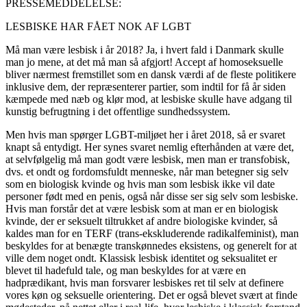
PRESSEMEDDELELSE:
LESBISKE HAR FÅET NOK AF LGBT
Må man være lesbisk i år 2018? Ja, i hvert fald i Danmark skulle
man jo mene, at det må man så afgjort! Accept af homoseksuelle
bliver nærmest fremstillet som en dansk værdi af de fleste politikere
inklusive dem, der repræsenterer partier, som indtil for få år siden
kæmpede med næb og klør mod, at lesbiske skulle have adgang til
kunstig befrugtning i det offentlige sundhedssystem.
Men hvis man spørger LGBT-miljøet her i året 2018, så er svaret
knapt så entydigt. Her synes svaret nemlig efterhånden at være det,
at selvfølgelig må man godt være lesbisk, men man er transfobisk,
dvs. et ondt og fordomsfuldt menneske, når man betegner sig selv
som en biologisk kvinde og hvis man som lesbisk ikke vil date
personer født med en penis, også når disse ser sig selv som lesbiske.
Hvis man forstår det at være lesbisk som at man er en biologisk
kvinde, der er seksuelt tiltrukket af andre biologiske kvinder, så
kaldes man for en TERF (trans-ekskluderende radikalfeminist), man
beskyldes for at benægte transkønnedes eksistens, og generelt for at
ville dem noget ondt. Klassisk lesbisk identitet og seksualitet er
blevet til hadefuld tale, og man beskyldes for at være en
hadprædikant, hvis man forsvarer lesbiskes ret til selv at definere
vores køn og seksuelle orientering. Det er også blevet svært at finde