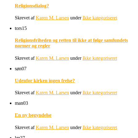
Religionsdialog?
Skrevet af
Karen M. Larsen
under
Ikke kategoriseret
tors
15
Religionsfriheden og retten til ikke at følge samfundets
normer og regler
Skrevet af
Karen M. Larsen
under
Ikke kategoriseret
søn
07
Udenfor kirken ingen frelse?
Skrevet af
Karen M. Larsen
under
Ikke kategoriseret
man
03
En ny begyndelse
Skrevet af
Karen M. Larsen
under
Ikke kategoriseret
lør
27