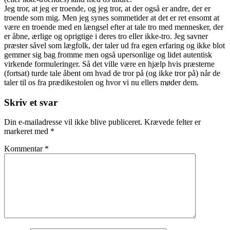
Jeg tror, at jeg er troende, og jeg tror, at der også er andre, der er
troende som mig. Men jeg synes sommetider at det er ret ensomt at
være en troende med en længsel efter at tale tro med mennesker, der
er åbne, ærlige og oprigtige i deres tro eller ikke-tro. Jeg savner
præster såvel som lægfolk, der taler ud fra egen erfaring og ikke blot
gemmer sig bag fromme men også upersonlige og lidet autentisk
virkende formuleringer. Så det ville være en hjælp hvis præsterne
(fortsat) turde tale åbent om hvad de tror på (og ikke tror på) når de
taler til os fra prædikestolen og hvor vi nu ellers møder dem.
Skriv et svar
Din e-mailadresse vil ikke blive publiceret.
Krævede felter er
markeret med
*
Kommentar
*