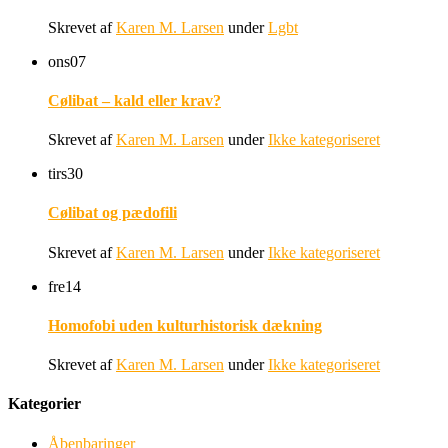
Skrevet af
Karen M. Larsen
under
Lgbt
ons
07
Cølibat – kald eller krav?
Skrevet af
Karen M. Larsen
under
Ikke kategoriseret
tirs
30
Cølibat og pædofili
Skrevet af
Karen M. Larsen
under
Ikke kategoriseret
fre
14
Homofobi uden kulturhistorisk dækning
Skrevet af
Karen M. Larsen
under
Ikke kategoriseret
Kategorier
Åbenbaringer