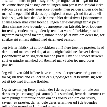
altså så lidt tiltro til job ansøgernes oprettighed at man går ud fra at
de kunne finde på at søge om stillingen som præst ved Mejdal kirke
selvom de ser sig selv som ikke-troende, men på den anden side har
man så meget tillid til deres oprettighed, at man går ud fra at de vil
holde sig væk hvis de ikke har troen blot det skrives i jobannoncen
at ansøgeren skal være troende. Ingen har øjensynligt tænkt på at
disse slemme ikke-troende job ansøgere i en krisetid, hvor jobbene
for teologer uden tro og uden lysten til at være folkekirkepræst ikke
ligefrem hænger på træerne, kunne finde på at lyve om deres tro, for
at sikre sig en fast stilling med garanteret pension.
Jeg tvivler faktisk på at folkekirken vil få flere troende præster, hvad
der nu end menes med det, af at menighedsrådene skriver i deres
jobannoncer, at de søger en troende præst. Hvad vi i stedet risikerer
at få er mindre ærlighed og åbenhed når vi taler tro med vores
præster.
Jeg vil i hvert fald hellere have en præst, der tør være ærlig om sin
tro og sin tvivl end en, der føler sig nødsaget til at beskytte sig selv
og sit job med fromme floskler.
Og så savner jeg flere præster, der i deres prædikener tør tale om
deres tro (eller mangel på samme). I et samfund, hvor det nærmest er
mere pinligt at fortælle andre om ens trosliv end om ens sexliv,
savner jeg præster, der tør dele deres erfaringer ud i de troendes
(eller ikke-troendes) land med os andre.