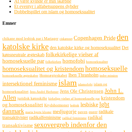
At være kvinde er min skæbne
Et eventyr i alfabetsuppens dybder
Dobbeltspillet om islam og homoseksualitet
Emner
den
Copenhagen Pride
chikane mod lesbisk par i Mariager
ciskønnet
katolske kirke
den katolske kirke og homoseksualitet
Det
folkekirkelige vielser af
kønsneutrale ægteskab
homoseksuelle par
homofobi
folkekirken
homoseksualitet
homoseksuelle
homoseksualitet og kristendom
Iben Thranholm
Homoægteskabet
homoseksuelle ægteskaber
indre mission
islam
intersektionel feminisme
islam og
islamofobi
John L.
Jens Ole Christensen
homoseksualitet
Jens-André Herbener
Allen
kristendom
juridisk kønsskifte
kirkelige vielser af homoseksuelle par
lgbt
lesbiske
og homoseksualitet
Krydshormoner
lesbisk
danmark
medjugorje
radikale
paven
queer
maria hjerte kloster
radikal
transaktivister
radikalfeminisme
radikal feminisme
sexovergreb indenfor den
transaktivisme