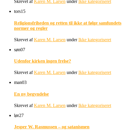
Skrevet af
Karen M. Larsen
under
Ikke kategoriseret
tors
15
Religionsfriheden og retten til ikke at følge samfundets
normer og regler
Skrevet af
Karen M. Larsen
under
Ikke kategoriseret
søn
07
Udenfor kirken ingen frelse?
Skrevet af
Karen M. Larsen
under
Ikke kategoriseret
man
03
En ny begyndelse
Skrevet af
Karen M. Larsen
under
Ikke kategoriseret
lør
27
Jesper W. Rasmussen – og satanismen