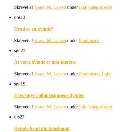
Skrevet af
Karen M. Larsen
under
Ikke kategoriseret
ons
13
Hvad er en kvinde?
Skrevet af
Karen M. Larsen
under
Feminisme
søn
27
At være kvinde er min skæbne
Skrevet af
Karen M. Larsen
under
Feminisme
,
Lgbt
søn
19
Et eventyr i alfabetsuppens dybder
Skrevet af
Karen M. Larsen
under
Ikke kategoriseret
tirs
23
Kvinde kend din kønskamp