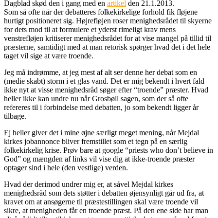
Dagblad skød den i gang med en
artikel
den 21.1.2013.
Som så ofte når der debatteres folkekirkelige forhold fik fløjene
hurtigt positioneret sig. Højrefløjen roser menighedsrådet til skyerne
for dets mod til at formulere et yderst rimeligt krav mens
venstrefløjen kritiserer menighedsrådet for at vise mangel på tillid til
præsterne, samtidigt med at man retorisk spørger hvad det i det hele
taget vil sige at være troende.
Jeg må indrømme, at jeg mest af alt ser denne her debat som en
(medie skabt) storm i et glas vand. Det er mig bekendt i hvert fald
ikke nyt at visse menighedsråd søger efter “troende” præster. Hvad
heller ikke kan undre nu når Grosbøll sagen, som der så ofte
refereres til i forbindelse med debatten, jo som bekendt ligger år
tilbage.
Ej heller giver det i mine øjne særligt meget mening, når Mejdal
kirkes jobannonce bliver fremstillet som et tegn på en særlig
folkekirkelig krise. Prøv bare at google “priests who don’t believe in
God” og mængden af links vil vise dig at ikke-troende præster
optager sind i hele (den vestlige) verden.
Hvad der derimod undrer mig er, at såvel Mejdal kirkes
menighedsråd som dets støtter i debatten øjensynligt går ud fra, at
kravet om at ansøgerne til præstestillingen skal være troende vil
sikre, at menigheden får en troende præst. På den ene side har man