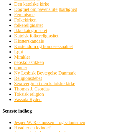
Den katolske kirke
Dogmet om pavens ufejlbarlighed
Feminisme
Folkekirken
folkereligiøsitet
Ikke kategoriseret
Katolsk folkereligiøsitet
Klosterskandale
Kristendom og homoseksualitet
Lgbt
Mirakler
neoskolastikken
nonner
Ny Lesbisk Bevægelse Danmark
Religionsdebat
Sexovergreb i den katolske kirke
Thomas J. Csordas
Toksisk religion
Vassula Ryden
Seneste indlæg
Jesper W. Rasmussen – og satanismen
Hvad er en kvinde?