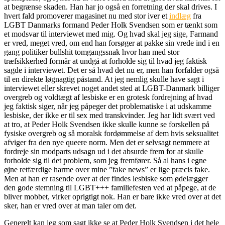
at begrænse skaden. Han har jo også en forretning der skal drives. I
hvert fald promoverer magasinet nu med stor iver et
indlæg
fra
LGBT Danmarks formand Peder Holk Svendsen som er tænkt som
et modsvar til interviewet med mig. Og hvad skal jeg sige, Farmand
er vred, meget vred, om end han forsøger at pakke sin vrede ind i en
gang politiker bullshit tomgangssnak hvor han med stor
træfsikkerhed formår at undgå at forholde sig til hvad jeg faktisk
sagde i interviewet. Det er så hvad det nu er, men han forfalder også
til en direkte løgnagtig påstand. At jeg nemlig skulle have sagt i
interviewet eller skrevet noget andet sted at LGBT-Danmark billiger
overgreb og voldtægt af lesbiske er en grotesk fordrejning af hvad
jeg faktisk siger, når jeg påpeger det problematiske i at udskamme
lesbiske, der ikke er til sex med transkvinder. Jeg har lidt svært ved
at tro, at Peder Holk Svendsen ikke skulle kunne se forskellen på
fysiske overgreb og så moralsk fordømmelse af dem hvis seksualitet
afviger fra den nye queere norm. Men det er selvsagt nemmere at
fordreje sin modparts udsagn ud i det absurde frem for at skulle
forholde sig til det problem, som jeg fremfører. Så al hans i egne
øjne retfærdige harme over mine ”fake news” er lige præcis fake.
Men at han er rasende over at der findes lesbiske som ødelægger
den gode stemning til LGBT+++ familiefesten ved at påpege, at de
bliver mobbet, virker oprigtigt nok. Han er bare ikke vred over at det
sker, han er vred over at man taler om det.
Generelt kan jeg som sagt ikke se at Peder Holk Svendsen i det hele