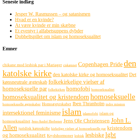
Seneste indlæg
Jesper W. Rasmussen – og satanismen
Hvad er en kvinde?
At være kvinde er min skæbne
Et eventyr i alfabetsuppens dybder
Dobbeltspillet om islam og homoseksualitet
Emner
den
Copenhagen Pride
chikane mod lesbisk par i Mariager
ciskønnet
katolske kirke
den katolske kirke og homoseksualitet
Det
folkekirkelige vielser af
kønsneutrale ægteskab
homoseksuelle par
homofobi
folkekirken
homoseksualitet
homoseksuelle
homoseksualitet og kristendom
Iben Thranholm
Homoægteskabet
homoseksuelle ægteskaber
indre mission
islam
intersektionel feminisme
islam og
islamofobi
John L.
Jens Ole Christensen
homoseksualitet
Jens-André Herbener
Allen
kristendom
juridisk kønsskifte
kirkelige vielser af homoseksuelle par
lgbt
lesbiske
og homoseksualitet
Krydshormoner
lesbisk