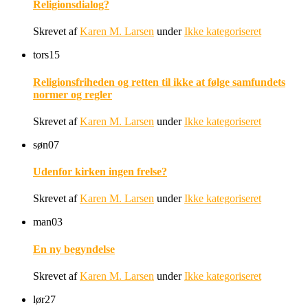
Religionsdialog?
Skrevet af
Karen M. Larsen
under
Ikke kategoriseret
tors
15
Religionsfriheden og retten til ikke at følge samfundets
normer og regler
Skrevet af
Karen M. Larsen
under
Ikke kategoriseret
søn
07
Udenfor kirken ingen frelse?
Skrevet af
Karen M. Larsen
under
Ikke kategoriseret
man
03
En ny begyndelse
Skrevet af
Karen M. Larsen
under
Ikke kategoriseret
lør
27