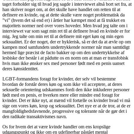
taget forholder sig til hvad jeg sagde i interviewet altså bort set fra, at
han skriver noget om, at det skulle have handlet om retten til at
definere en kvinde, og at dette skulle være noget problematisk da
”vi” (hvem det så end er) i årtier har kæmpet mod at få trukket en
majoritets normer ned over vores hoveder. Men hvad jeg talte om i
interviewet var som sagt min ret til at definere hvad en kvinde er for
mig. Jeg talte om min ret til at definere mit eget køn og min egen
seksualitet. Er der noget, der er hyklerisk, så er det da at ævle op om
kampen mod samfundets undertrykkende normer når man samtidigt
hermed lige præcist de facto bakker op om den undertrykkelse af
lesbiske der består i at pådutte os en norm om at man er transfobisk
hvis man ikke ønsker sex med personer født med en penis uanset
deres kønsidentitet.
LGBT-formandens foragt for kvinder, der selv vil bestemme
hvordan de forstår deres køn og som ikke vil acceptere, at deres
seksuelle orientering udskammes fordi den ikke inkluderer personer
født med en penis, er hverken mere eller mindre end foragt for
kvinder. Det er ikke nyt, at mænd vil fortælle os kvinder hvad vi må
sige om vores køn, krop og seksualitet. Det nye er at de tror, at de er
mangfoldighedsfavnende, progressive og tolerante når de gør det i
den radikale transaktivismes navn.
Os for hvem det at være kvinde handler om ens kropslige
udgangspunkt og ikke om en udefinerbar påstået mental