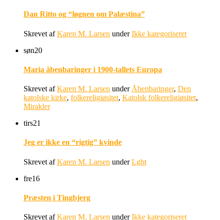
Dan Ritto og “løgnen om Palæstina”
Skrevet af
Karen M. Larsen
under
Ikke kategoriseret
søn
20
Maria åbenbaringer i 1900-tallets Europa
Skrevet af
Karen M. Larsen
under
Åbenbaringer
,
Den
katolske kirke
,
folkereligiøsitet
,
Katolsk folkereligiøsitet
,
Mirakler
tirs
21
Jeg er ikke en “rigtig” kvinde
Skrevet af
Karen M. Larsen
under
Lgbt
fre
16
Præsten i Tingbjerg
Skrevet af
Karen M. Larsen
under
Ikke kategoriseret