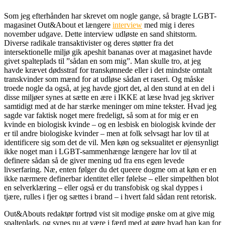
Som jeg efterhånden har skrevet om nogle gange, så bragte LGBT-
magasinet Out&About et længere
interview
med mig i deres
november udgave. Dette interview udløste en sand shitstorm.
Diverse radikale transaktivister og deres støtter fra det
intersektionelle miljø gik apeshit bananas over at magasinet havde
givet spalteplads til ”sådan en som mig”. Man skulle tro, at jeg
havde krævet dødsstraf for transkønnede eller i det mindste omtalt
transkvinder som mænd for at udløse sådan et raseri. Og måske
troede nogle da også, at jeg havde gjort det, al den stund at en del i
disse miljøer synes at sætte en ære i IKKE at læse hvad jeg skriver
samtidigt med at de har stærke meninger om mine tekster. Hvad jeg
sagde var faktisk noget mere fredeligt, så som at for mig er en
kvinde en biologisk kvinde – og en lesbisk en biologisk kvinde der
er til andre biologiske kvinder – men at folk selvsagt har lov til at
identificere sig som det de vil. Men køn og seksualitet er øjensynligt
ikke noget man i LGBT-sammenhænge længere har lov til at
definere sådan så de giver mening ud fra ens egen levede
livserfaring. Næ, enten følger du det queere dogme om at køn er en
ikke nærmere definerbar identitet eller følelse – eller simpelthen blot
en selverklæring – eller også er du transfobisk og skal dyppes i
tjære, rulles i fjer og sættes i brand – i hvert fald sådan rent retorisk.
Out&Abouts redaktør fortrød vist sit modige ønske om at give mig
spalteplads, og synes nu at være i færd med at gøre hvad han kan for