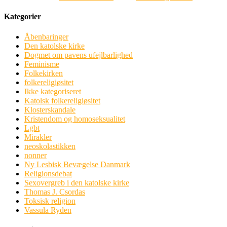
Kategorier
Åbenbaringer
Den katolske kirke
Dogmet om pavens ufejlbarlighed
Feminisme
Folkekirken
folkereligiøsitet
Ikke kategoriseret
Katolsk folkereligiøsitet
Klosterskandale
Kristendom og homoseksualitet
Lgbt
Mirakler
neoskolastikken
nonner
Ny Lesbisk Bevægelse Danmark
Religionsdebat
Sexovergreb i den katolske kirke
Thomas J. Csordas
Toksisk religion
Vassula Ryden