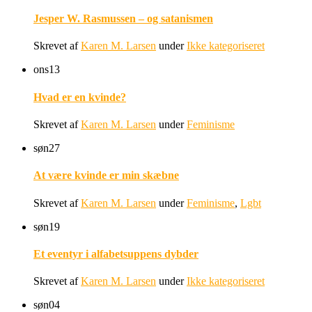
Jesper W. Rasmussen – og satanismen
Skrevet af
Karen M. Larsen
under
Ikke kategoriseret
ons
13
Hvad er en kvinde?
Skrevet af
Karen M. Larsen
under
Feminisme
søn
27
At være kvinde er min skæbne
Skrevet af
Karen M. Larsen
under
Feminisme
,
Lgbt
søn
19
Et eventyr i alfabetsuppens dybder
Skrevet af
Karen M. Larsen
under
Ikke kategoriseret
søn
04