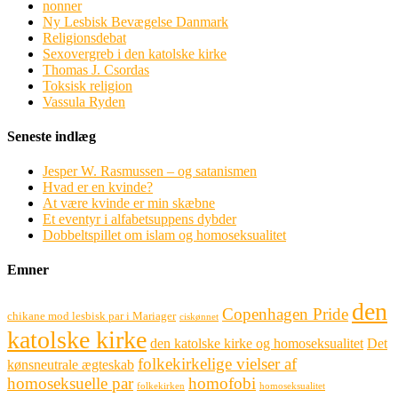
nonner
Ny Lesbisk Bevægelse Danmark
Religionsdebat
Sexovergreb i den katolske kirke
Thomas J. Csordas
Toksisk religion
Vassula Ryden
Seneste indlæg
Jesper W. Rasmussen – og satanismen
Hvad er en kvinde?
At være kvinde er min skæbne
Et eventyr i alfabetsuppens dybder
Dobbeltspillet om islam og homoseksualitet
Emner
den
Copenhagen Pride
chikane mod lesbisk par i Mariager
ciskønnet
katolske kirke
den katolske kirke og homoseksualitet
Det
folkekirkelige vielser af
kønsneutrale ægteskab
homoseksuelle par
homofobi
folkekirken
homoseksualitet