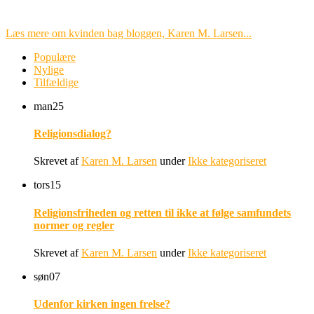
Læs mere om kvinden bag bloggen, Karen M. Larsen...
Populære
Nylige
Tilfældige
man
25
Religionsdialog?
Skrevet af
Karen M. Larsen
under
Ikke kategoriseret
tors
15
Religionsfriheden og retten til ikke at følge samfundets
normer og regler
Skrevet af
Karen M. Larsen
under
Ikke kategoriseret
søn
07
Udenfor kirken ingen frelse?