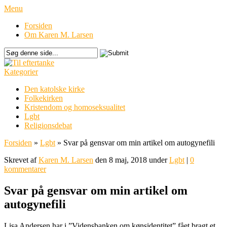
Menu
Forsiden
Om Karen M. Larsen
Kategorier
Den katolske kirke
Folkekirken
Kristendom og homoseksualitet
Lgbt
Religionsdebat
Forsiden
»
Lgbt
»
Svar på gensvar om min artikel om autogynefili
Skrevet af
Karen M. Larsen
den 8 maj, 2018 under
Lgbt
|
0
kommentarer
Svar på gensvar om min artikel om
autogynefili
Lisa Andersen har i ”Vidensbanken om kønsidentitet” fået bragt et