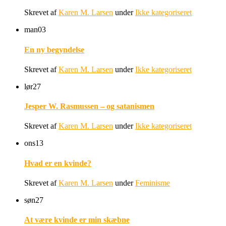
Skrevet af
Karen M. Larsen
under
Ikke kategoriseret
man
03
En ny begyndelse
Skrevet af
Karen M. Larsen
under
Ikke kategoriseret
lør
27
Jesper W. Rasmussen – og satanismen
Skrevet af
Karen M. Larsen
under
Ikke kategoriseret
ons
13
Hvad er en kvinde?
Skrevet af
Karen M. Larsen
under
Feminisme
søn
27
At være kvinde er min skæbne