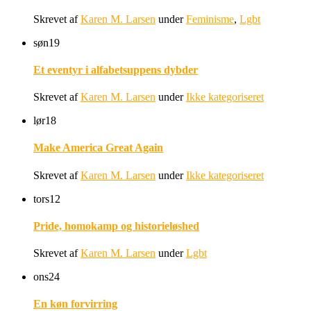
Skrevet af
Karen M. Larsen
under
Feminisme
,
Lgbt
søn
19
Et eventyr i alfabetsuppens dybder
Skrevet af
Karen M. Larsen
under
Ikke kategoriseret
lør
18
Make America Great Again
Skrevet af
Karen M. Larsen
under
Ikke kategoriseret
tors
12
Pride, homokamp og historieløshed
Skrevet af
Karen M. Larsen
under
Lgbt
ons
24
En køn forvirring