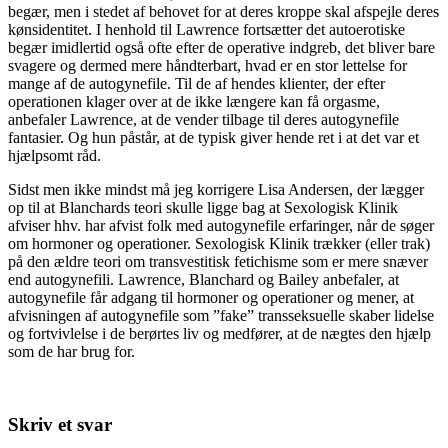
begær, men i stedet af behovet for at deres kroppe skal afspejle deres
kønsidentitet. I henhold til Lawrence fortsætter det autoerotiske
begær imidlertid også ofte efter de operative indgreb, det bliver bare
svagere og dermed mere håndterbart, hvad er en stor lettelse for
mange af de autogynefile. Til de af hendes klienter, der efter
operationen klager over at de ikke længere kan få orgasme,
anbefaler Lawrence, at de vender tilbage til deres autogynefile
fantasier. Og hun påstår, at de typisk giver hende ret i at det var et
hjælpsomt råd.
Sidst men ikke mindst må jeg korrigere Lisa Andersen, der lægger
op til at Blanchards teori skulle ligge bag at Sexologisk Klinik
afviser hhv. har afvist folk med autogynefile erfaringer, når de søger
om hormoner og operationer. Sexologisk Klinik trækker (eller trak)
på den ældre teori om transvestitisk fetichisme som er mere snæver
end autogynefili. Lawrence, Blanchard og Bailey anbefaler, at
autogynefile får adgang til hormoner og operationer og mener, at
afvisningen af autogynefile som ”fake” transseksuelle skaber lidelse
og fortvivlelse i de berørtes liv og medfører, at de nægtes den hjælp
som de har brug for.
Skriv et svar