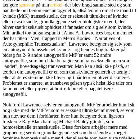
længere
gensvar
på min
artikel
, der blev bragt samme sted og som
handlede om fænomenet autogynefili, altså teorien om at de mand til
kvinde (MtK) transseksuelle, der er seksuelt tiltrukket af kvinder
eller er aseksuelle, grundlæggende set er biologiske mænd, der
bliver stærkt seksuelt ophidset af fantasier om sig selv som kvinde.
Min artikel tog udgangspunkt i Anna A. Lawrences bog om emnet,
der har titlen ”Men Trapped in Men’s Bodies – Narratives of
Autogynephilic Transsexualism”. Lawrence betegner sig selv som
en autogynefil transseksuel kvinde – og hendes bog trækker på
bidrag fra 249 andre autogynefile MtF’er samt 52 andre
autogynefile, som hun ikke betragter som transseksuelle men som
”andet”, hovedsageligt transvestitter. Man kan altså ikke påstå, at
teorien om autogynefili er en som transkvinder generelt er uenig i
eller at deres stemme ikke bliver hørt når teorien bliver diskuteret.
Problemet er snarere, at transbevægelsen typisk helst ikke taler om
fænomenet eller prøver, at bortforklare eller bagatellisere
autogynefili.
Nok fordi Lawrence selv er en autogynefil MtF’er arbejder hun i sin
bog ikke med de MtF’er som er seksuelt tiltrukket af mænd, selvom
hun nævner dem i forbifarten hvor hun betegner dem, ligesom
forskerne Ray Blanchard og Michael Bailey gør det, som
homoseksuelle transseksuelle. Disse forskere arbejder mere med
gruppen og ser den grundlæggende set som bestående af meget
feminine homoseksuelle mænd, der allerede som børn viste tydelige