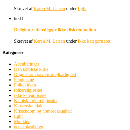
Skrevet af
Karen M. Larsen
under
Lgbt
tirs
11
Religion retfærdiggør ikke diskrimination
Skrevet af
Karen M. Larsen
under
Ikke kategoriseret
Kategorier
Åbenbaringer
Den katolske kirke
Dogmet om pavens ufejlbarlighed
Feminisme
Folkekirken
folkereligiøsitet
Ikke kategoriseret
Katolsk folkereligiøsitet
Klosterskandale
Kristendom og homoseksualitet
Lgbt
Mirakler
neoskolastikken