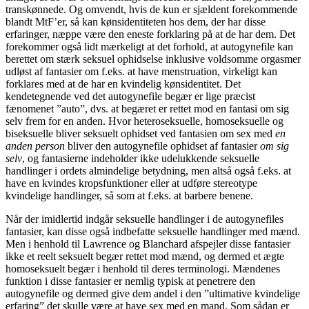
transkønnede. Og omvendt, hvis de kun er sjældent forekommende
blandt MtF’er, så kan kønsidentiteten hos dem, der har disse
erfaringer, næppe være den eneste forklaring på at de har dem. Det
forekommer også lidt mærkeligt at det forhold, at autogynefile kan
berettet om stærk seksuel ophidselse inklusive voldsomme orgasmer
udløst af fantasier om f.eks. at have menstruation, virkeligt kan
forklares med at de har en kvindelig kønsidentitet. Det
kendetegnende ved det autogynefile begær er lige præcist
fænomenet ”auto”, dvs. at begæret er rettet mod en fantasi om sig
selv frem for en anden. Hvor heteroseksuelle, homoseksuelle og
biseksuelle bliver seksuelt ophidset ved fantasien om sex med
en
anden person
bliver den autogynefile ophidset af fantasier
om sig
selv
, og fantasierne indeholder ikke udelukkende seksuelle
handlinger i ordets almindelige betydning, men altså også f.eks. at
have en kvindes kropsfunktioner eller at udføre stereotype
kvindelige handlinger, så som at f.eks. at barbere benene.
Når der imidlertid indgår seksuelle handlinger i de autogynefiles
fantasier, kan disse også indbefatte seksuelle handlinger med mænd.
Men i henhold til Lawrence og Blanchard afspejler disse fantasier
ikke et reelt seksuelt begær rettet mod mænd, og dermed et ægte
homoseksuelt begær i henhold til deres terminologi. Mændenes
funktion i disse fantasier er nemlig typisk at penetrere den
autogynefile og dermed give dem andel i den ”ultimative kvindelige
erfaring” det skulle være at have sex med en mand. Som sådan er