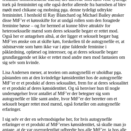
træk på femininitet og ofte også derfor allerede fra barnsben af blev
mødt med chikane og mobning pga. denne tydeligt udtrykte
femininitet. I henhold til Ray Blanchard og Michael Bailey ønsker
disse MtF’er et kønsskifte for at undgå rollen som den foragtede
feminine bøsse – og for hermed at kunne blive attraktiv for
heteroseksuelle mænd som deres seksuelle begær er rettet mod.
Også her er antagelsen altså, at der ligger et seksuelt begær bag
MtF’ers ønske om at skifte køn, forskellen til de autogynefile er, at
sidstnævnte som børn ikke var i øjne faldende feminine i
påklædning, opførsel og interesser, og at deres seksuelle begær
grundlæggende set ikke er rettet mod andre men mod fantasien om
sig selv som kvinde.
Lisa Andersen mener, at teorien om autogynefili er uholdbar pga.
påstanden om at den kvindelige kønsidentitet hos de autogynefile
MtF’er er et produkt af deres seksualitet, frem for at deres seksualitet
er et produkt af deres kønsidentitet. Og så henviser hun til nogle
undersøgelser hvor antallet af MtF’er der betegner sig som
autogynefile er lille samt andre, hvor MtF’er der beretter om et
seksuelt begær rettet mod mænd, også fortæller om autogynefile
erfaringer.
I sig selv er der en selvmodsigelse her, for hvis autogynefile
erfaringer er et produkt af MtF’ernes kønsidentitet, så skulle man jo
antage, at de var overordentligt udbredte hos alle MtF’er, ja hos alle