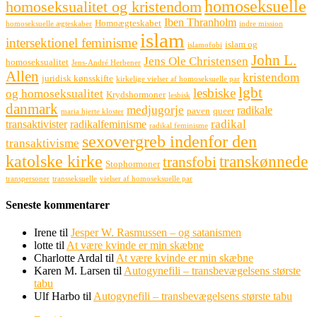
homoseksuelle
homoseksualitet og kristendom
Iben Thranholm
Homoægteskabet
homoseksuelle ægteskaber
indre mission
islam
intersektionel feminisme
islam og
islamofobi
John L.
Jens Ole Christensen
homoseksualitet
Jens-André Herbener
Allen
kristendom
juridisk kønsskifte
kirkelige vielser af homoseksuelle par
lgbt
lesbiske
og homoseksualitet
Krydshormoner
lesbisk
danmark
medjugorje
radikale
paven
queer
maria hjerte kloster
radikal
transaktivister
radikalfeminisme
radikal feminisme
sexovergreb indenfor den
transaktivisme
katolske kirke
transkønnede
transfobi
Stophormoner
transpersoner
transseksuelle
vielser af homoseksuelle par
Seneste kommentarer
Irene
til
Jesper W. Rasmussen – og satanismen
lotte
til
At være kvinde er min skæbne
Charlotte Ardal
til
At være kvinde er min skæbne
Karen M. Larsen
til
Autogynefili – transbevægelsens største
tabu
Ulf Harbo
til
Autogynefili – transbevægelsens største tabu