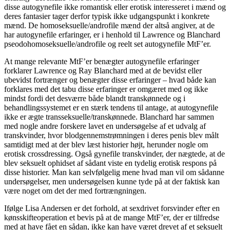
disse autogynefile ikke romantisk eller erotisk interesseret i mænd og
deres fantasier tager derfor typisk ikke udgangspunkt i konkrete
mænd. De homoseksuelle/androfile mænd der altså angiver, at de
har autogynefile erfaringer, er i henhold til Lawrence og Blanchard
pseodohomoseksuelle/androfile og reelt set autogynefile MtF’er.
At mange relevante MtF’er benægter autogynefile erfaringer
forklarer Lawrence og Ray Blanchard med at de bevidst eller
ubevidst fortrænger og benægter disse erfaringer – hvad både kan
forklares med det tabu disse erfaringer er omgæret med og ikke
mindst fordi det desværre både blandt transkønnede og i
behandlingssystemet er en stærk tendens til antage, at autogynefile
ikke er ægte transseksuelle/transkønnede. Blanchard har sammen
med nogle andre forskere lavet en undersøgelse af et udvalg af
transkvinder, hvor blodgennemstrømningen i deres penis blev målt
samtidigt med at der blev læst historier højt, herunder nogle om
erotisk crossdressing. Også gynefile transkvinder, der nægtede, at de
blev seksuelt ophidset af sådant viste en tydelig erotisk respons på
disse historier. Man kan selvfølgelig mene hvad man vil om sådanne
undersøgelser, men undersøgelsen kunne tyde på at der faktisk kan
være noget om det der med fortrængningen.
Ifølge Lisa Andersen er det forhold, at sexdrivet forsvinder efter en
kønsskifteoperation et bevis på at de mange MtF’er, der er tilfredse
med at have fået en sådan, ikke kan have været drevet af et seksuelt