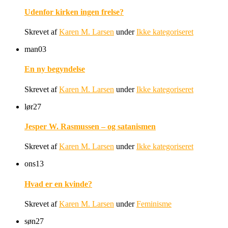
Udenfor kirken ingen frelse?
Skrevet af
Karen M. Larsen
under
Ikke kategoriseret
man
03
En ny begyndelse
Skrevet af
Karen M. Larsen
under
Ikke kategoriseret
lør
27
Jesper W. Rasmussen – og satanismen
Skrevet af
Karen M. Larsen
under
Ikke kategoriseret
ons
13
Hvad er en kvinde?
Skrevet af
Karen M. Larsen
under
Feminisme
søn
27