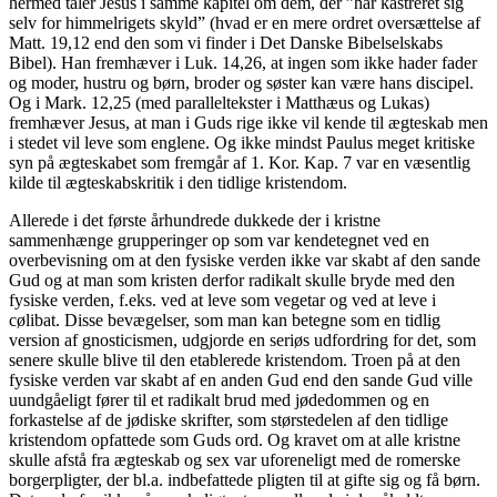
hermed taler Jesus i samme kapitel om dem, der ”har kastreret sig
selv for himmelrigets skyld” (hvad er en mere ordret oversættelse af
Matt. 19,12 end den som vi finder i Det Danske Bibelselskabs
Bibel). Han fremhæver i Luk. 14,26, at ingen som ikke hader fader
og moder, hustru og børn, broder og søster kan være hans discipel.
Og i Mark. 12,25 (med paralleltekster i Matthæus og Lukas)
fremhæver Jesus, at man i Guds rige ikke vil kende til ægteskab men
i stedet vil leve som englene. Og ikke mindst Paulus meget kritiske
syn på ægteskabet som fremgår af 1. Kor. Kap. 7 var en væsentlig
kilde til ægteskabskritik i den tidlige kristendom.
Allerede i det første århundrede dukkede der i kristne
sammenhænge grupperinger op som var kendetegnet ved en
overbevisning om at den fysiske verden ikke var skabt af den sande
Gud og at man som kristen derfor radikalt skulle bryde med den
fysiske verden, f.eks. ved at leve som vegetar og ved at leve i
cølibat. Disse bevægelser, som man kan betegne som en tidlig
version af gnosticismen, udgjorde en seriøs udfordring for det, som
senere skulle blive til den etablerede kristendom. Troen på at den
fysiske verden var skabt af en anden Gud end den sande Gud ville
uundgåeligt fører til et radikalt brud med jødedommen og en
forkastelse af de jødiske skrifter, som størstedelen af den tidlige
kristendom opfattede som Guds ord. Og kravet om at alle kristne
skulle afstå fra ægteskab og sex var uforeneligt med de romerske
borgerpligter, der bl.a. indbefattede pligten til at gifte sig og få børn.