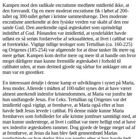
Kampen mod den radikale encratisme medførte midlertid ikke, at
den forsvandt. Og en mere moderat encratisme fik i løbet af 200-
tallet og 300-tallet gehør i kristne sammenhænge. Den moderate
encratisme anerkendte at den fysiske verden var skabt af den ene
sande Gud. Den anerkendte også ægteskabet som oprindeligt
indstiftet af Gud. Påstanden var imidlertid, at syndefaldet havde
udløst en så seriøs fordærvelse af seksualiteten, at livet i cølibat var
at foretrække. Vigtige tidlige teologer som Tertullian (ca. 160-225)
og Origenes (185-254) var afgørende for at disse tanker fik mere og
mere gehør. Kampen kom derfor mere og mere til at handle om hvor
meget dårligere man kunne fremstille ægteskabet i forhold til
cølibatet uden, at man dermed gjorde sig sårbar for anklager om at
man var en gnostiker.
En interessant detalje i denne kamp er udviklingen i synet på Maria,
Jesu moder. Allerede i midten af 100-tallet synes det at have været
alment anerkendt indenfor kristendommen, at Maria var jomfru før
hun undfangede Jesus. For f.eks. Tertullian og Origenes var det
imidlertid også vigtigt, at fremhæve, at Maria også efter at hun
havde født Jesus levede i cølibat. På denne måde kunne Maria
fremhæves som forbilledet for alle kristne jomfruer samtidigt med, at
man kunne understrege, at livet i cølibat var mere helligt end at have
sex indenfor ægteskabets rammer. Dog gjorde de begge meget ud af
at fremhæve, at Jesus da han blev født gennembrød Marias
jomfruhinde og hun derfor ikke var jomfru efter at hun havde født