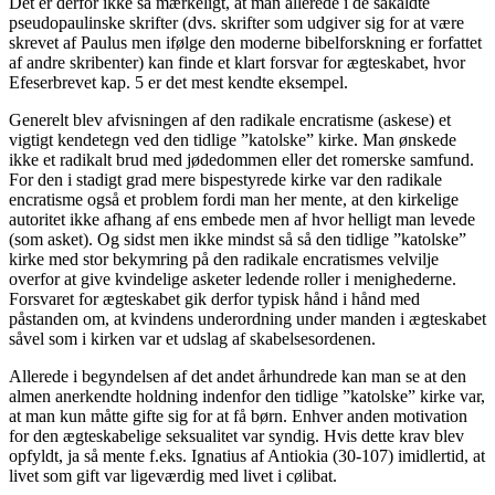
Det er derfor ikke så mærkeligt, at man allerede i de såkaldte
pseudopaulinske skrifter (dvs. skrifter som udgiver sig for at være
skrevet af Paulus men ifølge den moderne bibelforskning er forfattet
af andre skribenter) kan finde et klart forsvar for ægteskabet, hvor
Efeserbrevet kap. 5 er det mest kendte eksempel.
Generelt blev afvisningen af den radikale encratisme (askese) et
vigtigt kendetegn ved den tidlige ”katolske” kirke. Man ønskede
ikke et radikalt brud med jødedommen eller det romerske samfund.
For den i stadigt grad mere bispestyrede kirke var den radikale
encratisme også et problem fordi man her mente, at den kirkelige
autoritet ikke afhang af ens embede men af hvor helligt man levede
(som asket). Og sidst men ikke mindst så så den tidlige ”katolske”
kirke med stor bekymring på den radikale encratismes velvilje
overfor at give kvindelige asketer ledende roller i menighederne.
Forsvaret for ægteskabet gik derfor typisk hånd i hånd med
påstanden om, at kvindens underordning under manden i ægteskabet
såvel som i kirken var et udslag af skabelsesordenen.
Allerede i begyndelsen af det andet århundrede kan man se at den
almen anerkendte holdning indenfor den tidlige ”katolske” kirke var,
at man kun måtte gifte sig for at få børn. Enhver anden motivation
for den ægteskabelige seksualitet var syndig. Hvis dette krav blev
opfyldt, ja så mente f.eks. Ignatius af Antiokia (30-107) imidlertid, at
livet som gift var ligeværdig med livet i cølibat.