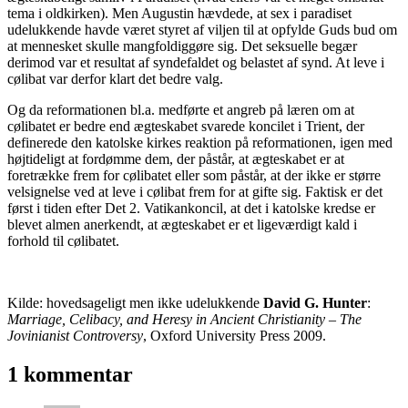
tema i oldkirken). Men Augustin hævdede, at sex i paradiset
udelukkende havde været styret af viljen til at opfylde Guds bud om
at mennesket skulle mangfoldiggøre sig. Det seksuelle begær
derimod var et resultat af syndefaldet og belastet af synd. At leve i
cølibat var derfor klart det bedre valg.
Og da reformationen bl.a. medførte et angreb på læren om at
cølibatet er bedre end ægteskabet svarede koncilet i Trient, der
definerede den katolske kirkes reaktion på reformationen, igen med
højtideligt at fordømme dem, der påstår, at ægteskabet er at
foretrække frem for cølibatet eller som påstår, at der ikke er større
velsignelse ved at leve i cølibat frem for at gifte sig. Faktisk er det
først i tiden efter Det 2. Vatikankoncil, at det i katolske kredse er
blevet almen anerkendt, at ægteskabet er et ligeværdigt kald i
forhold til cølibatet.
Kilde: hovedsageligt men ikke udelukkende
David G. Hunter
:
Marriage, Celibacy, and Heresy in Ancient Christianity – The
Jovinianist Controversy
, Oxford University Press 2009.
1 kommentar