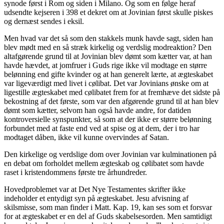
synode først i Rom og siden i Milano. Og som en følge heraf
udsendte kejseren i 398 et dekret om at Jovinian først skulle piskes
og dernæst sendes i eksil.
Men hvad var det så som den stakkels munk havde sagt, siden han
blev mødt med en så stræk kirkelig og verdslig modreaktion? Den
altafgørende grund til at Jovinian blev dømt som kætter var, at han
havde hævdet, at jomfruer i Guds rige ikke vil modtage en større
belønning end gifte kvinder og at han generelt lærte, at ægteskabet
var ligeværdigt med livet i cølibat. Det var Jovinians ønske om at
ligestille ægteskabet med cølibatet frem for at fremhæve det sidste på
bekostning af det første, som var den afgørende grund til at han blev
dømt som kætter, selvom han også havde andre, for datiden
kontroversielle synspunkter, så som at der ikke er større belønning
forbundet med at faste end ved at spise og at dem, der i tro har
modtaget dåben, ikke vil kunne overvindes af Satan.
Den kirkelige og verdslige dom over Jovinian var kulminationen på
en debat om forholdet mellem ægteskab og cølibatet som havde
raset i kristendommens første tre århundreder.
Hovedproblemet var at Det Nye Testamentes skrifter ikke
indeholder et entydigt syn på ægteskabet. Jesu afvisning af
skilsmisse, som man finder i Matt. Kap. 19, kan ses som et forsvar
for at ægteskabet er en del af Guds skabelsesorden. Men samtidigt