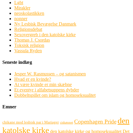
Lgbt
Mirakler
neoskolastikken
nonner
Ny Lesbisk Bevægelse Danmark
Religionsdebat
Sexovergreb i den katolske kirke
Thomas J. Csordas
Toksisk religion
Vassula Ryden
Seneste indlæg
Jesper W. Rasmussen – og satanismen
Hvad er en kvinde?
At være kvinde er min skæbne
Et eventyr i alfabetsuppens dybder
Dobbeltspillet om islam og homoseksualitet
Emner
den
Copenhagen Pride
chikane mod lesbisk par i Mariager
ciskønnet
katolske kirke
den katolske kirke og homoseksualitet
Det