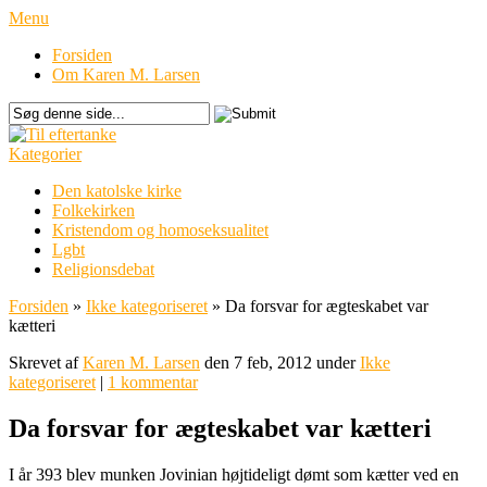
Menu
Forsiden
Om Karen M. Larsen
Kategorier
Den katolske kirke
Folkekirken
Kristendom og homoseksualitet
Lgbt
Religionsdebat
Forsiden
»
Ikke kategoriseret
»
Da forsvar for ægteskabet var
kætteri
Skrevet af
Karen M. Larsen
den 7 feb, 2012 under
Ikke
kategoriseret
|
1 kommentar
Da forsvar for ægteskabet var kætteri
I år 393 blev munken Jovinian højtideligt dømt som kætter ved en