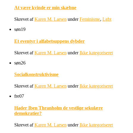
At være kvinde er min skæbne
Skrevet af
Karen M. Larsen
under
Feminisme
,
Lgbt
søn
19
Et eventyr i alfabetsuppens dybder
Skrevet af
Karen M. Larsen
under
Ikke kategoriseret
søn
26
Socialkonstruktivisme
Skrevet af
Karen M. Larsen
under
Ikke kategoriseret
fre
07
Hader Iben Thranholm de vestlige sekulære
demokratier?
Skrevet af
Karen M. Larsen
under
Ikke kategoriseret