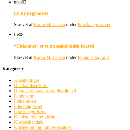
man
03
En ny begyndelse
Skrevet af
Karen M. Larsen
under
Ikke kategoriseret
fre
08
“Ciskønnet” er et transaktivistisk begreb
Skrevet af
Karen M. Larsen
under
Feminisme
,
Lgbt
Kategorier
Åbenbaringer
Den katolske kirke
Dogmet om pavens ufejlbarlighed
Feminisme
Folkekirken
folkereligiøsitet
Ikke kategoriseret
Katolsk folkereligiøsitet
Klosterskandale
Kristendom og homoseksualitet