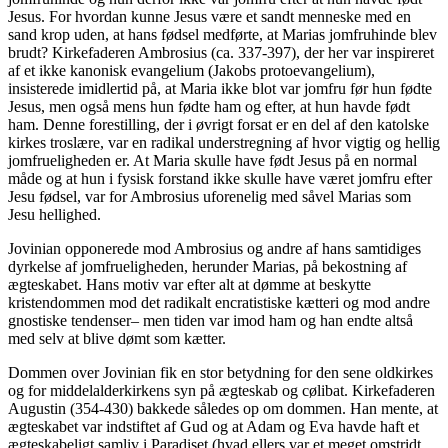
Jesus. For hvordan kunne Jesus være et sandt menneske med en
sand krop uden, at hans fødsel medførte, at Marias jomfruhinde blev
brudt? Kirkefaderen Ambrosius (ca. 337-397), der her var inspireret
af et ikke kanonisk evangelium (Jakobs protoevangelium),
insisterede imidlertid på, at Maria ikke blot var jomfru før hun fødte
Jesus, men også mens hun fødte ham og efter, at hun havde født
ham. Denne forestilling, der i øvrigt forsat er en del af den katolske
kirkes troslære, var en radikal understregning af hvor vigtig og hellig
jomfrueligheden er. At Maria skulle have født Jesus på en normal
måde og at hun i fysisk forstand ikke skulle have været jomfru efter
Jesu fødsel, var for Ambrosius uforenelig med såvel Marias som
Jesu hellighed.
Jovinian opponerede mod Ambrosius og andre af hans samtidiges
dyrkelse af jomfrueligheden, herunder Marias, på bekostning af
ægteskabet. Hans motiv var efter alt at dømme at beskytte
kristendommen mod det radikalt encratistiske kætteri og mod andre
gnostiske tendenser– men tiden var imod ham og han endte altså
med selv at blive dømt som kætter.
Dommen over Jovinian fik en stor betydning for den sene oldkirkes
og for middelalderkirkens syn på ægteskab og cølibat. Kirkefaderen
Augustin (354-430) bakkede således op om dommen. Han mente, at
ægteskabet var indstiftet af Gud og at Adam og Eva havde haft et
ægteskabeligt samliv i Paradiset (hvad ellers var et meget omstridt