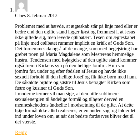
Claes
8. februar 2012
Problemet med at hævde, at ægteskab står på linje med eller er
bedre end den ugifte stand ligger først og fremmest i, at Jesus
ikke giftede sig, men levede cølibatært. Tesen om ægteskabet
på linje med cølibatet rummer implicit en kritik af Guds Søn.
Det fornemmes da også af de mange, som med begejstring har
grebet troen på Maria Magdalene som Mesterens hemmelige
hustru. Tendensen med højagtelse af den ugifte stand kommer
også frem i Kirkens syn på den hellige Jomfru. Hun var
jomfru før, under og efter fødslen af Jesus og havde ikke
sexuelt forhold til den hellige Josef og fik ikke børn med ham.
De såkaldte brødre og søstre til Jesus betragter Kirken som
fætre og kusiner til Guds Søn.
I moderne termer vil man sige, at den uifte sublimere
sexualenergien til åndelige formål og tilhører derved en
menneskehedens åndselite i modsætning til de gifte. At dette
høje formål ikke altid realiseres, er en anden sag, og falder let
ind under loven om, at når det bedste fordærves bliver det til
det værste.
Reply