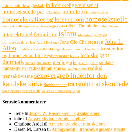
folkekirkelige vielser af
kønsneutrale ægteskab
homoseksuelle par
homofobi
folkekirken
homoseksualitet
homoseksuelle
homoseksualitet og kristendom
Iben Thranholm
Homoægteskabet
homoseksuelle ægteskaber
indre mission
islam
intersektionel feminisme
islam og
islamofobi
John L.
Jens Ole Christensen
homoseksualitet
Jens-André Herbener
Allen
kristendom
juridisk kønsskifte
kirkelige vielser af homoseksuelle par
lgbt
lesbiske
og homoseksualitet
Krydshormoner
lesbisk
danmark
medjugorje
radikale
paven
queer
maria hjerte kloster
radikal
transaktivister
radikalfeminisme
radikal feminisme
sexovergreb indenfor den
transaktivisme
katolske kirke
transkønnede
transfobi
Stophormoner
transpersoner
transseksuelle
vielser af homoseksuelle par
Seneste kommentarer
Irene
til
Jesper W. Rasmussen – og satanismen
lotte
til
At være kvinde er min skæbne
Charlotte Ardal
til
At være kvinde er min skæbne
Karen M. Larsen
til
Autogynefili – transbevægelsens største