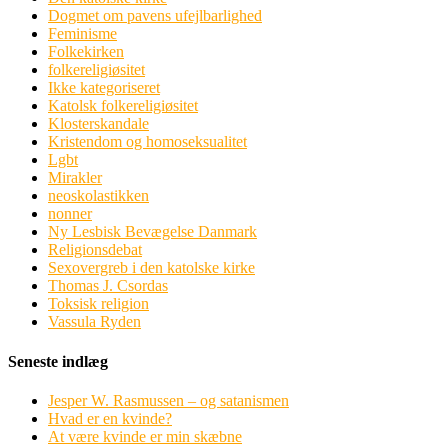
Dogmet om pavens ufejlbarlighed
Feminisme
Folkekirken
folkereligiøsitet
Ikke kategoriseret
Katolsk folkereligiøsitet
Klosterskandale
Kristendom og homoseksualitet
Lgbt
Mirakler
neoskolastikken
nonner
Ny Lesbisk Bevægelse Danmark
Religionsdebat
Sexovergreb i den katolske kirke
Thomas J. Csordas
Toksisk religion
Vassula Ryden
Seneste indlæg
Jesper W. Rasmussen – og satanismen
Hvad er en kvinde?
At være kvinde er min skæbne