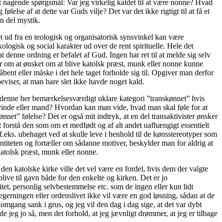
et nagende spørgsmål: Var jeg virkelig kaldet til at være nonne? Hvad
ølelse af at dette var Guds vilje? Det var det ikke rigtigt til at få et
n del mystik.
t ud fra en teologisk og organisatorisk synsvinkel kan være
ologisk og social karakter ud over de rent spirituelle. Hele det
denne ordning er befalet af Gud. Ingen har ret til at melde sig selv
ler om at ønsket om at blive katolsk præst, munk eller nonne kunne
bent eller måske i det hele taget forholde sig til. Opgiver man derfor
beviser, at man bare slet ikke havde noget kald.
 denne her bemærkelsesværdigt uklare kategori ”transkønnet” hvis
kvinde eller mand? Hvordan kan man vide, hvad man skal føle for at
t” følelse? Det er også mit indtryk, at en del transaktivister ønsker
t forstå den som om et medfødt og af alt andet uafhængigt essentielt
f.eks. ubehaget ved at skulle leve i henhold til de kønsstereotyper som
titeten og fortæller om sådanne motiver, beskylder man for aldrig at
e katolsk præst, munk eller nonne.
den katolske kirke ville det vel være en fordel, hvis dem der valgte
ive til gavn både for den enkelte og kirken. Det er jo
tet, personlig selvbestemmelse etc. som de ingen eller kun lidt
egerningen eller ordenslivet ikke vil være en god løsning, sådan at de
 omgang sank i grus, og jeg vil den dag i dag sige, at det var dybt
de jeg jo så, men det forhold, at jeg jævnligt drømmer, at jeg er tilbage