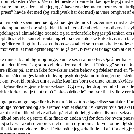
itter-nonnekloster i Wien. Men i det meste af denne tid kæmpede jeg med 
le være nonne, eller skulle jeg også have en eller anden mere overnaturlig f
lsk præst” havde det med (og stadigvæk har det med) at være omgivet af e
d på i en katolsk sammenhæng, så hænger det nok bl.a. sammen med at de
munke og nonner ikke så sjældent kan have ofte ubevidste motiver af psyk
delingen i almindelige troende og så ordensfolk bygger på tanken om at 
 opfattes det let som et frontalangreb på den katolske kirke hvis man ta
g/eller en flugt fra f.eks. en homoseksualitet som man ikke tør udleve å
otiver til at man oprindeligt ville gå den, bliver det udlagt som at det 
kke mindst blandt børn og unge, kunne ses i samme lys. Også her har vi
at ”identificere” sig som kvinde eller mand hhv. at ”føle sig” som en 
ikker på, at man ikke forveksler andre behov og følelser med en ”kønne
ra barnets/den unges konkrete liv og psykologiske udfordringer og i stede
tale om hvorvidt ønsket om at skifte køn hos børn og unge kunne skyldes 
en kønsrolleafvigende homoseksuel. Og dem, der dropper ud af transiden
lske kirkes uvilje til at se på ”ikke-spirituelle” motiver til at ville vær
ge personlige tragedier hvis man faktisk turde tage disse samtaler. For 
lige modenhed og afklarethed som et sådant liv kræver hvis det skal bl
at de for altid vil give afkald på et almindeligt voksenliv med seksuali
tilbud om råd og støtte til at finde en anden vej for dem for hvem præst
. Jeg selv var akut selvmordstruet da min drøm om at blive nonne i første
 til at komme videre i livet. Dette måtte jeg selv finde ud af. Og det gjor