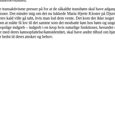
n underbevidsthed.
nsaktivisme presser på for at de såkaldte transbørn skal have adgang ti
ationer. Det minder mig om det nu lukkede Maria Hjerte Kloster på Dju
 deres kald ville gå tabt, hvis man lod dem vente. Det kom der ikke noge
 om at måtte få lov til det samme som det modsatte køn hos børn og u
opslige indgreb – indgreb i en krop hvis naturlige funktioner, herunder e
med deres kønsopfattelse/kønsidentitet, skal have andre tilbud om hjælp o
bedst til deres ønsker og behov.