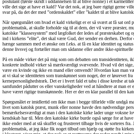
postulant (første skridt i uddannelsen til at blive nonne) i et karmel
ville det sige at have et kald? Var det nok, at jeg bare rigtigt gerne vil
svar på, da det der med ”ordenskaldet” eller ”kaldet til at blive kato
Når spørgsmålet om hvad et kald virkeligt er er så svært at få sat or
problematisk, at skulle forholde sig til at dem, der vil være præster, 
katolske ”klassesystem” med lægfolket der ledes af præsteskabet og op
ind i kirkens ”elite”, det skal være Gud, der sender en derhen. Derfor
hænge sammen med et ønske om f.eks. at få en klar identitet og status o
denne livsvej og fortæller man om sådanne eller andre ikke-spirituelle m
På en måde virker det på mig som om debatten om transidentiteten, i
konkrete indhold virker så mærkværdigt svævende. Hvad vil det sige, 
være en kvinde og ikke en mand eller omvendt? Hvordan kan man være s
at vi skal se identiteten som transkønnet som noget, der er løsrevet f
kernepersonlighedstræk. Det er i hvert fald et tabu i disse kredse at 
samfundet pådutter os eller vanskeligheder ved at håndtere at man er 
have været rigtige transkønnede. Her er der en klar parallel til den kato
Spørgsmålet er imidlertid om ikke man i begge tilfælde ville undgå man
livet som katolsk præst, munk eller nonne havde den nødvendige person
bemærkelsesværdigt at man i den katolske kirke lader unge voksne love 
kendskab har til. Men den katolske kirke burde også sørge for at have 
ikke ender med at stå skuffet og frustreret tilbage hvis de sorteres fra
problematisk, at jeg ikke fik noget tilbud om hjælp og støtte fra kirken