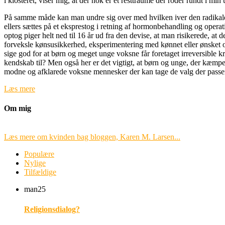
i klosteret, viser mig, at der nok er et resttraume der roder rundt i mi
På samme måde kan man undre sig over med hvilken iver den radikale tra
ellers sættes på et eksprestog i retning af hormonbehandling og oper
optog piger helt ned til 16 år ud fra den devise, at man risikerede, at
forveksle kønsusikkerhed, eksperimentering med kønnet eller ønsket
sige god for at børn og meget unge voksne får foretaget irreversible kr
kendskab til? Men også her er det vigtigt, at børn og unge, der kæmper 
modne og afklarede voksne mennesker der kan tage de valg der passer 
Læs mere
Om mig
Læs mere om kvinden bag bloggen, Karen M. Larsen...
Populære
Nylige
Tilfældige
man
25
Religionsdialog?