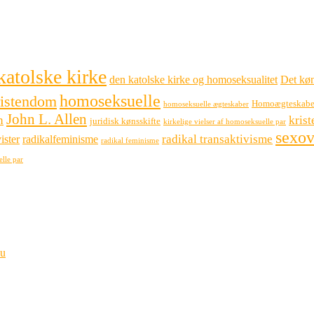
katolske kirke
den katolske kirke og homoseksualitet
Det køn
homoseksuelle
ristendom
Homoægteskabe
homoseksuelle ægteskaber
John L. Allen
n
kris
juridisk kønsskifte
kirkelige vielser af homoseksuelle par
sexov
radikal transaktivisme
ister
radikalfeminisme
radikal feminisme
elle par
bu