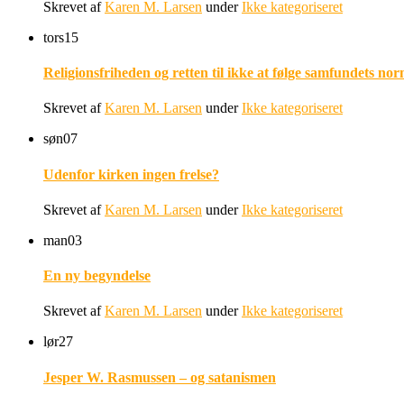
Skrevet af
Karen M. Larsen
under
Ikke kategoriseret
tors
15
Religionsfriheden og retten til ikke at følge samfundets nor
Skrevet af
Karen M. Larsen
under
Ikke kategoriseret
søn
07
Udenfor kirken ingen frelse?
Skrevet af
Karen M. Larsen
under
Ikke kategoriseret
man
03
En ny begyndelse
Skrevet af
Karen M. Larsen
under
Ikke kategoriseret
lør
27
Jesper W. Rasmussen – og satanismen