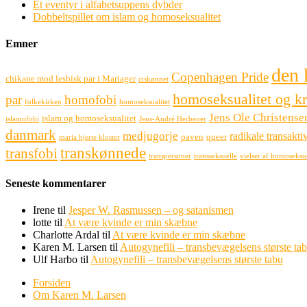
Et eventyr i alfabetsuppens dybder
Dobbeltspillet om islam og homoseksualitet
Emner
den 
Copenhagen Pride
chikane mod lesbisk par i Mariager
ciskønnet
homoseksualitet og k
par
homofobi
folkekirken
homoseksualitet
Jens Ole Christense
islam og homoseksualitet
islamofobi
Jens-André Herbener
danmark
medjugorje
radikale transaktiv
paven
queer
maria hjerte kloster
transkønnede
transfobi
transpersoner
transseksuelle
vielser af homoseksu
Seneste kommentarer
Irene
til
Jesper W. Rasmussen – og satanismen
lotte
til
At være kvinde er min skæbne
Charlotte Ardal
til
At være kvinde er min skæbne
Karen M. Larsen
til
Autogynefili – transbevægelsens største ta
Ulf Harbo
til
Autogynefili – transbevægelsens største tabu
Forsiden
Om Karen M. Larsen