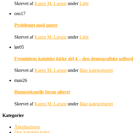
Skrevet af
Karen M. Larsen
under
Lgbt
ons
17
Problemet med queer
Skrevet af
Karen M. Larsen
under
Lgbt
lør
05
Fremtidens katolske kirke del 4 – den demografiske udford
Skrevet af
Karen M. Larsen
under
Ikke kategoriseret
man
26
Homoseksuelle foran alteret
Skrevet af
Karen M. Larsen
under
Ikke kategoriseret
Kategorier
Åbenbaringer
Den katolske kirke