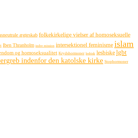
folkekirkelige vielser af homoseksuelle
sneutrale ægteskab
islam
intersektionel feminisme
Iben Thranholm
t
indre mission
lgbt
lesbiske
tendom og homoseksualitet
Krydshormoner
lesbisk
ergreb indenfor den katolske kirke
Stophormoner