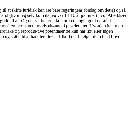
l at skifte juridisk køn (se bare regeringens forslag om dette) og så
rsland (hvor jeg selv kom da jeg var 14-16 år gammel) hvor Abeddisen
t godt ud af. Og der vil heller ikke komme noget godt ud af at
nge med en permanent modsatkønnet kønsidentitet. Hvordan kan man
rotiske og reproduktive potentialer de kun har lidt eller ingen
g støtte til at håndtere livet. Tilbud der hjælper dem til at blive