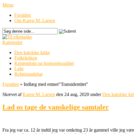
Menu
Forsiden
Om Karen M. Larsen
Kategorier
Den katolske kirke
Folkekirken
Kristendom og homoseksualitet
Lgbt
Religionsdebat
Forsiden
»
Indlæg med emnet
"
Transidentitet"
Skrevet af
Karen M. Larsen
den 24 aug, 2020 under
Den katolske kir
Lad os tage de vanskelige samtaler
Fra jeg var ca. 12 år indtil jeg var omkring 23 år gammel ville jeg væ