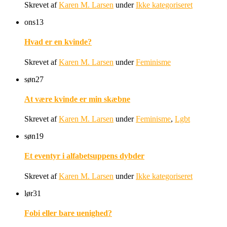
Skrevet af
Karen M. Larsen
under
Ikke kategoriseret
ons
13
Hvad er en kvinde?
Skrevet af
Karen M. Larsen
under
Feminisme
søn
27
At være kvinde er min skæbne
Skrevet af
Karen M. Larsen
under
Feminisme
,
Lgbt
søn
19
Et eventyr i alfabetsuppens dybder
Skrevet af
Karen M. Larsen
under
Ikke kategoriseret
lør
31
Fobi eller bare uenighed?