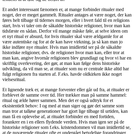
Et andet interessant fænomen er, at mange forbinder ritualer med
noget, der er meget gammelt. Ritualer antages at være noget, der kan
føres helt tilbage til tidernes morgen, eller i hvert fald til en religions
start, hvis vi taler om de såkaldte historiske religioner, hvor man kan
tidsfæste en sådan. Derfor vil mange måske føle, at selve ideen om
et nyt ritual er absurd, for hvis ritualer skal være ældgamle for at
være autentiske og for at de kan have virkning, ja så kan man jo
ikke indføre nye ritualer. Hvis man imidlertid ser på de såkaldte
historiske religioner, dvs. de religioner hvor man kan, eller tror at
man kan, angive hvornår religionen blev grundlagt og hvor vi har en
skriftlig overlevering, der gør, at man kan følge dens historiske
udvikling, da vil man se, at ritualer som nu er centrale ikke altid har
fulgt religionen fra starten af. F.eks. havde oldkirken ikke noget
vielsesritual.
Et lignende træk er, at mange forventer eller går ud fra, at ritualer er
forblevet de samme over tid. Her trækker man på samme hammel:
ritual og ælde hører sammen. Men det er også udtryk for et
eksistentielt behov: I og med at man siger og gør det samme som
man tror at talløse generationer har gjort lige tilbage til urtiden, kan
man få en oplevelse af, at ritualet forbinder en med fortiden,
forankrer en i en ellers flydende verden. Hvis man igen ser på de
historiske religioner som f.eks. kristendommen vil man imidlertid se,
at de nuværende ritualer ofte er undergået betydelige forandringer