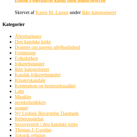
Dansk Folkepartis kamp mod minoriteterne
Skrevet af
Karen M. Larsen
under
Ikke kategoriseret
Kategorier
Åbenbaringer
Den katolske kirke
Dogmet om pavens ufejlbarlighed
Feminisme
Folkekirken
folkereligiøsitet
Ikke kategoriseret
Katolsk folkereligiøsitet
Klosterskandale
Kristendom og homoseksualitet
Lgbt
Mirakler
neoskolastikken
nonner
Ny Lesbisk Bevægelse Danmark
Religionsdebat
Sexovergreb i den katolske kirke
Thomas J. Csordas
Toksisk religion