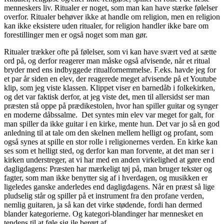
menneskers liv. Ritualer er noget, som man kan have stærke følelser
overfor. Ritualer behøver ikke at handle om religion, men en religion
kan ikke eksistere uden ritualer, for religion handler ikke bare om
forestillinger men er også noget som man gør.
Ritualer trækker ofte på følelser, som vi kan have svært ved at sætte
ord på, og derfor reagerer man måske også afvisende, når et ritual
bryder med ens indbyggede ritualfornemmelse. F.eks. havde jeg for
et par år siden en elev, der reagerede meget afvisende på et Youtube
klip, som jeg viste klassen. Klippet viser en barnedåb i folkekirken,
og det var faktisk derfor, at jeg viste det, men til allersidst ser man
præsten stå oppe på prædikestolen, hvor han spiller guitar og synger
en moderne dåbssalme. Det syntes min elev var meget for galt, for
man spiller da ikke guitar i en kirke, mente hun. Det var jo så en god
anledning til at tale om den skelnen mellem helligt og profant, som
også synes at spille en stor rolle i religionernes verden. En kirke kan
ses som et helligt sted, og derfor kan man forvente, at det man ser i
kirken understreger, at vi har med en anden virkelighed at gøre end
dagligdagens: Præsten har mærkeligt tøj på, man bruger tekster og
fagter, som man ikke benytter sig af i hverdagen, og musikken er
ligeledes ganske anderledes end dagligdagens. Når en præst så lige
pludselig står og spiller på et instrument fra den profane verden,
nemlig guitaren, ja så kan det virke stødende, fordi han dermed
blander kategorierne. Og kategori-blandinger har mennesket en
tendens til at føle sig ile berørt af.