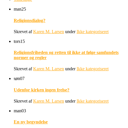
man
25
Religionsdialog?
Skrevet af
Karen M. Larsen
under
Ikke kategoriseret
tors
15
Religionsfriheden og retten til ikke at følge samfundets
normer og regler
Skrevet af
Karen M. Larsen
under
Ikke kategoriseret
søn
07
Udenfor kirken ingen frelse?
Skrevet af
Karen M. Larsen
under
Ikke kategoriseret
man
03
En ny begyndelse