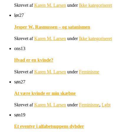
Skrevet af
Karen M. Larsen
under
Ikke kategoriseret
lør
27
Jesper W. Rasmussen – og satanismen
Skrevet af
Karen M. Larsen
under
Ikke kategoriseret
ons
13
Hvad er en kvinde?
Skrevet af
Karen M. Larsen
under
Feminisme
søn
27
At være kvinde er min skæbne
Skrevet af
Karen M. Larsen
under
Feminisme
,
Lgbt
søn
19
Et eventyr i alfabetsuppens dybder