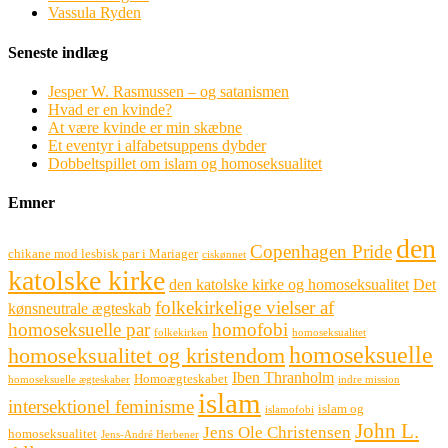
Vassula Ryden
Seneste indlæg
Jesper W. Rasmussen – og satanismen
Hvad er en kvinde?
At være kvinde er min skæbne
Et eventyr i alfabetsuppens dybder
Dobbeltspillet om islam og homoseksualitet
Emner
den
Copenhagen Pride
chikane mod lesbisk par i Mariager
ciskønnet
katolske kirke
den katolske kirke og homoseksualitet
Det
folkekirkelige vielser af
kønsneutrale ægteskab
homoseksuelle par
homofobi
folkekirken
homoseksualitet
homoseksuelle
homoseksualitet og kristendom
Iben Thranholm
Homoægteskabet
homoseksuelle ægteskaber
indre mission
islam
intersektionel feminisme
islam og
islamofobi
John L.
Jens Ole Christensen
homoseksualitet
Jens-André Herbener