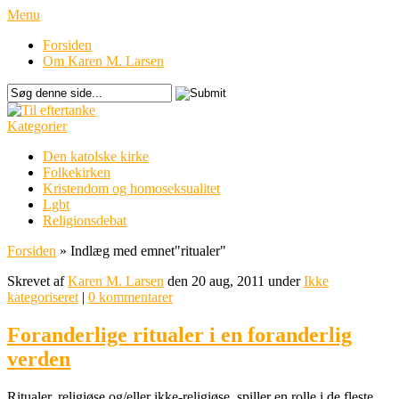
Menu
Forsiden
Om Karen M. Larsen
Kategorier
Den katolske kirke
Folkekirken
Kristendom og homoseksualitet
Lgbt
Religionsdebat
Forsiden
»
Indlæg med emnet
"
ritualer"
Skrevet af
Karen M. Larsen
den 20 aug, 2011 under
Ikke
kategoriseret
|
0 kommentarer
Foranderlige ritualer i en foranderlig
verden
Ritualer, religiøse og/eller ikke-religiøse, spiller en rolle i de fleste