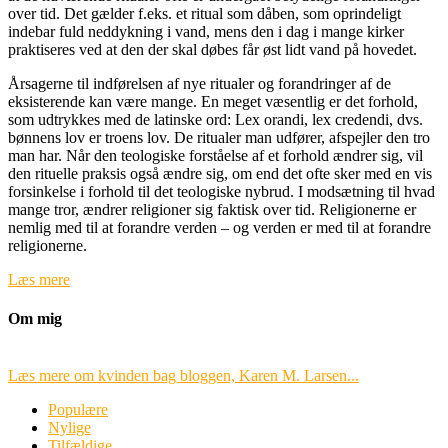
over tid. Det gælder f.eks. et ritual som dåben, som oprindeligt
indebar fuld neddykning i vand, mens den i dag i mange kirker
praktiseres ved at den der skal døbes får øst lidt vand på hovedet.
Årsagerne til indførelsen af nye ritualer og forandringer af de
eksisterende kan være mange. En meget væsentlig er det forhold,
som udtrykkes med de latinske ord: Lex orandi, lex credendi, dvs.
bønnens lov er troens lov. De ritualer man udfører, afspejler den tro
man har. Når den teologiske forståelse af et forhold ændrer sig, vil
den rituelle praksis også ændre sig, om end det ofte sker med en vis
forsinkelse i forhold til det teologiske nybrud. I modsætning til hvad
mange tror, ændrer religioner sig faktisk over tid. Religionerne er
nemlig med til at forandre verden – og verden er med til at forandre
religionerne.
Læs mere
Om mig
Læs mere om kvinden bag bloggen, Karen M. Larsen...
Populære
Nylige
Tilfældige