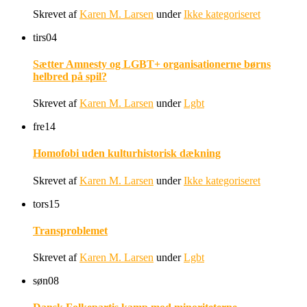
Skrevet af
Karen M. Larsen
under
Ikke kategoriseret
tirs
04
Sætter Amnesty og LGBT+ organisationerne børns
helbred på spil?
Skrevet af
Karen M. Larsen
under
Lgbt
fre
14
Homofobi uden kulturhistorisk dækning
Skrevet af
Karen M. Larsen
under
Ikke kategoriseret
tors
15
Transproblemet
Skrevet af
Karen M. Larsen
under
Lgbt
søn
08