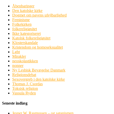
Åbenbaringer
Den katolske kirke
Dogmet om pavens ufejlbarlighed
Feminisme
Folkekirken
folkereligiøsitet
Ikke kategoriseret
Katolsk folkereligiøsitet
Klosterskandale
Kristendom og homoseksualitet
Lgbt
Mirakler
neoskolastikken
nonner
Ny Lesbisk Bevægelse Danmark
Religionsdebat
Sexovergreb i den katolske kirke
Thomas J. Csordas
Toksisk religion
Vassula Ryden
Seneste indlæg
Jesper W. Rasmussen – og satanismen