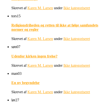
Skrevet af
Karen M. Larsen
under
Ikke kategoriseret
tors
15
Religionsfriheden og retten til ikke at følge samfundets
normer og regler
Skrevet af
Karen M. Larsen
under
Ikke kategoriseret
søn
07
Udenfor kirken ingen frelse?
Skrevet af
Karen M. Larsen
under
Ikke kategoriseret
man
03
En ny begyndelse
Skrevet af
Karen M. Larsen
under
Ikke kategoriseret
lør
27