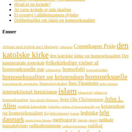
Hvad er en kvinde?
At være kvinde er min skæbne
Et eventyr i alfabetsuppens dybder
Dobbeltspillet om islam og homoseksualitet
Emner
den
Copenhagen Pride
chikane mod lesbisk par i Mariager
ciskønnet
katolske kirke
den katolske kirke og homoseksualitet
Det
folkekirkelige vielser af
kønsneutrale ægteskab
homoseksuelle par
homofobi
folkekirken
homoseksualitet
homoseksuelle
homoseksualitet og kristendom
Iben Thranholm
Homoægteskabet
homoseksuelle ægteskaber
indre mission
islam
intersektionel feminisme
islam og
islamofobi
John L.
Jens Ole Christensen
homoseksualitet
Jens-André Herbener
Allen
kristendom
juridisk kønsskifte
kirkelige vielser af homoseksuelle par
lgbt
lesbiske
og homoseksualitet
Krydshormoner
lesbisk
danmark
medjugorje
radikale
paven
queer
maria hjerte kloster
radikal
transaktivister
radikalfeminisme
radikal feminisme