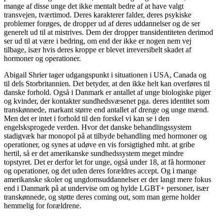
mange af disse unge det ikke mentalt bedre af at have valgt
transvejen, tværtimod. Deres karakterer falder, deres psykiske
problemer forøges, de dropper ud af deres uddannelser og de ser
generelt ud til at mistrives. Dem der dropper transidentiteten derimod
ser ud til at være i bedring, om end der ikke er nogen nem vej
tilbage, især hvis deres kroppe er blevet irreversibelt skadet af
hormoner og operationer.
Abigail Shrier tager udgangspunkt i situationen i USA, Canada og
til dels Storbritannien. Det betyder, at den ikke helt kan overføres til
danske forhold. Også i Danmark er antallet af unge biologiske piger
og kvinder, der kontakter sundhedsvæsenet pga. deres identitet som
transkønnede, markant større end antallet af drenge og unge mænd.
Men det er intet i forhold til den forskel vi kan se i den
engelsksprogede verden. Hvor det danske behandlingssystem
stadigvæk har monopol på at tilbyde behandling med hormoner og
operationer, og synes at udøve en vis forsigtighed mht. at gribe
hertil, så er det amerikanske sundhedssystem meget mindre
topstyret. Det er derfor let for unge, også under 18, at få hormoner
og operationer, og det uden deres forældres accept. Og i mange
amerikanske skoler og ungdomsuddannelser er der langt mere fokus
end i Danmark på at undervise om og hylde LGBT+ personer, især
transkønnede, og støtte deres coming out, som man gerne holder
hemmelig for forældrene.