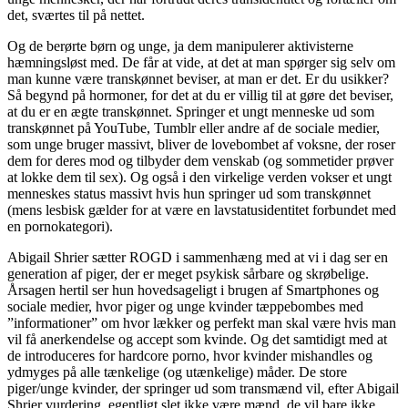
det, sværtes til på nettet.
Og de berørte børn og unge, ja dem manipulerer aktivisterne
hæmningsløst med. De får at vide, at det at man spørger sig selv om
man kunne være transkønnet beviser, at man er det. Er du usikker?
Så begynd på hormoner, for det at du er villig til at gøre det beviser,
at du er en ægte transkønnet. Springer et ungt menneske ud som
transkønnet på YouTube, Tumblr eller andre af de sociale medier,
som unge bruger massivt, bliver de lovebombet af voksne, der roser
dem for deres mod og tilbyder dem venskab (og sommetider prøver
at lokke dem til sex). Og også i den virkelige verden vokser et ungt
menneskes status massivt hvis hun springer ud som transkønnet
(mens lesbisk gælder for at være en lavstatusidentitet forbundet med
en pornokategori).
Abigail Shrier sætter ROGD i sammenhæng med at vi i dag ser en
generation af piger, der er meget psykisk sårbare og skrøbelige.
Årsagen hertil ser hun hovedsageligt i brugen af Smartphones og
sociale medier, hvor piger og unge kvinder tæppebombes med
”informationer” om hvor lækker og perfekt man skal være hvis man
vil få anerkendelse og accept som kvinde. Og det samtidigt med at
de introduceres for hardcore porno, hvor kvinder mishandles og
ydmyges på alle tænkelige (og utænkelige) måder. De store
piger/unge kvinder, der springer ud som transmænd vil, efter Abigail
Shrier vurdering, egentligt slet ikke være mænd, de vil bare ikke