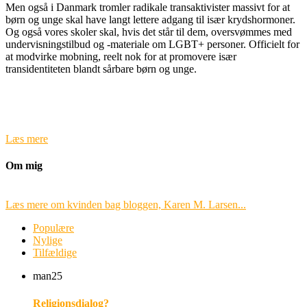
Men også i Danmark tromler radikale transaktivister massivt for at
børn og unge skal have langt lettere adgang til især krydshormoner.
Og også vores skoler skal, hvis det står til dem, oversvømmes med
undervisningstilbud og -materiale om LGBT+ personer. Officielt for
at modvirke mobning, reelt nok for at promovere især
transidentiteten blandt sårbare børn og unge.
Læs mere
Om mig
Læs mere om kvinden bag bloggen, Karen M. Larsen...
Populære
Nylige
Tilfældige
man
25
Religionsdialog?