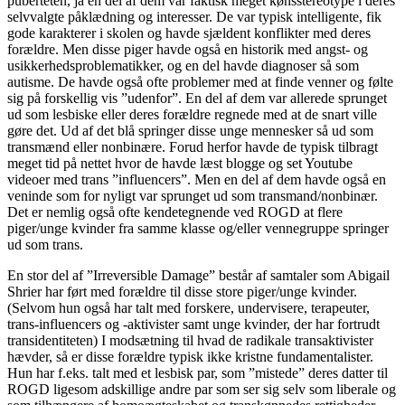
puberteten, ja en del af dem var faktisk meget kønsstereotype i deres
selvvalgte påklædning og interesser. De var typisk intelligente, fik
gode karakterer i skolen og havde sjældent konflikter med deres
forældre. Men disse piger havde også en historik med angst- og
usikkerhedsproblematikker, og en del havde diagnoser så som
autisme. De havde også ofte problemer med at finde venner og følte
sig på forskellig vis ”udenfor”. En del af dem var allerede sprunget
ud som lesbiske eller deres forældre regnede med at de snart ville
gøre det. Ud af det blå springer disse unge mennesker så ud som
transmænd eller nonbinære. Forud herfor havde de typisk tilbragt
meget tid på nettet hvor de havde læst blogge og set Youtube
videoer med trans ”influencers”. Men en del af dem havde også en
veninde som for nyligt var sprunget ud som transmand/nonbinær.
Det er nemlig også ofte kendetegnende ved ROGD at flere
piger/unge kvinder fra samme klasse og/eller vennegruppe springer
ud som trans.
En stor del af ”Irreversible Damage” består af samtaler som Abigail
Shrier har ført med forældre til disse store piger/unge kvinder.
(Selvom hun også har talt med forskere, undervisere, terapeuter,
trans-influencers og -aktivister samt unge kvinder, der har fortrudt
transidentiteten) I modsætning til hvad de radikale transaktivister
hævder, så er disse forældre typisk ikke kristne fundamentalister.
Hun har f.eks. talt med et lesbisk par, som ”mistede” deres datter til
ROGD ligesom adskillige andre par som ser sig selv som liberale og