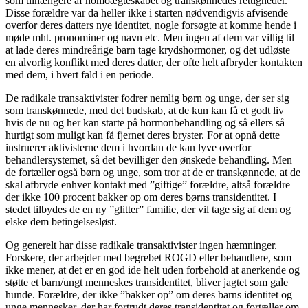
som tilhængere af homoægteskabet og transkønnedes rettigheder.
Disse forældre var da heller ikke i starten nødvendigvis afvisende
overfor deres datters nye identitet, nogle forsøgte at komme hende i
møde mht. pronominer og navn etc. Men ingen af dem var villig til
at lade deres mindreårige barn tage krydshormoner, og det udløste
en alvorlig konflikt med deres datter, der ofte helt afbryder kontakten
med dem, i hvert fald i en periode.
De radikale transaktivister fodrer nemlig børn og unge, der ser sig
som transkønnede, med det budskab, at de kun kan få et godt liv
hvis de nu og her kan starte på hormonbehandling og så ellers så
hurtigt som muligt kan få fjernet deres bryster. For at opnå dette
instruerer aktivisterne dem i hvordan de kan lyve overfor
behandlersystemet, så det bevilliger den ønskede behandling. Men
de fortæller også børn og unge, som tror at de er transkønnede, at de
skal afbryde enhver kontakt med ”giftige” forældre, altså forældre
der ikke 100 procent bakker op om deres børns transidentitet. I
stedet tilbydes de en ny ”glitter” familie, der vil tage sig af dem og
elske dem betingelsesløst.
Og generelt har disse radikale transaktivister ingen hæmninger.
Forskere, der arbejder med begrebet ROGD eller behandlere, som
ikke mener, at det er en god ide helt uden forbehold at anerkende og
støtte et barn/ungt menneskes transidentitet, bliver jagtet som gale
hunde. Forældre, der ikke ”bakker op” om deres barns identitet og
unge mennesker, der har fortrudt deres transidentitet og fortæller om