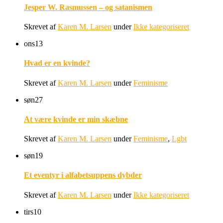
Jesper W. Rasmussen – og satanismen
Skrevet af
Karen M. Larsen
under
Ikke kategoriseret
ons
13
Hvad er en kvinde?
Skrevet af
Karen M. Larsen
under
Feminisme
søn
27
At være kvinde er min skæbne
Skrevet af
Karen M. Larsen
under
Feminisme
,
Lgbt
søn
19
Et eventyr i alfabetsuppens dybder
Skrevet af
Karen M. Larsen
under
Ikke kategoriseret
tirs
10