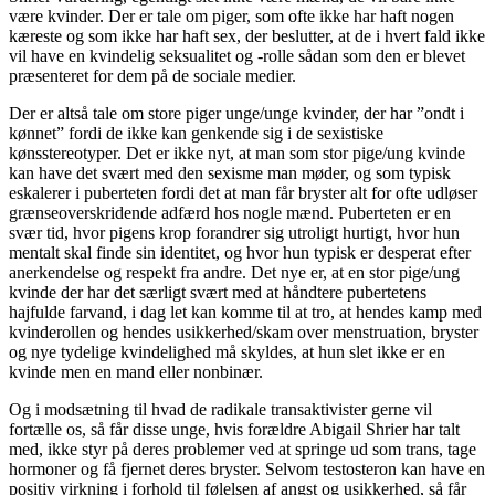
være kvinder. Der er tale om piger, som ofte ikke har haft nogen
kæreste og som ikke har haft sex, der beslutter, at de i hvert fald ikke
vil have en kvindelig seksualitet og -rolle sådan som den er blevet
præsenteret for dem på de sociale medier.
Der er altså tale om store piger unge/unge kvinder, der har ”ondt i
kønnet” fordi de ikke kan genkende sig i de sexistiske
kønsstereotyper. Det er ikke nyt, at man som stor pige/ung kvinde
kan have det svært med den sexisme man møder, og som typisk
eskalerer i puberteten fordi det at man får bryster alt for ofte udløser
grænseoverskridende adfærd hos nogle mænd. Puberteten er en
svær tid, hvor pigens krop forandrer sig utroligt hurtigt, hvor hun
mentalt skal finde sin identitet, og hvor hun typisk er desperat efter
anerkendelse og respekt fra andre. Det nye er, at en stor pige/ung
kvinde der har det særligt svært med at håndtere pubertetens
hajfulde farvand, i dag let kan komme til at tro, at hendes kamp med
kvinderollen og hendes usikkerhed/skam over menstruation, bryster
og nye tydelige kvindelighed må skyldes, at hun slet ikke er en
kvinde men en mand eller nonbinær.
Og i modsætning til hvad de radikale transaktivister gerne vil
fortælle os, så får disse unge, hvis forældre Abigail Shrier har talt
med, ikke styr på deres problemer ved at springe ud som trans, tage
hormoner og få fjernet deres bryster. Selvom testosteron kan have en
positiv virkning i forhold til følelsen af angst og usikkerhed, så får