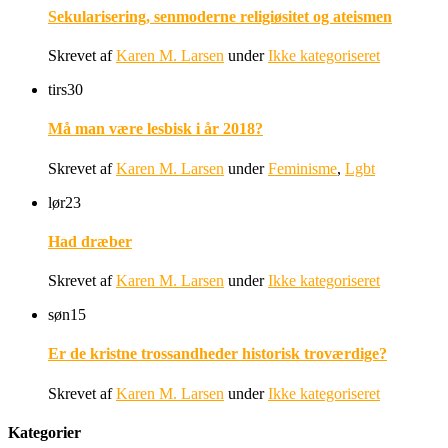
Sekularisering, senmoderne religiøsitet og ateismen
Skrevet af
Karen M. Larsen
under
Ikke kategoriseret
tirs
30
Må man være lesbisk i år 2018?
Skrevet af
Karen M. Larsen
under
Feminisme
,
Lgbt
lør
23
Had dræber
Skrevet af
Karen M. Larsen
under
Ikke kategoriseret
søn
15
Er de kristne trossandheder historisk troværdige?
Skrevet af
Karen M. Larsen
under
Ikke kategoriseret
Kategorier