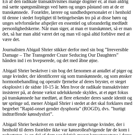
En af den radikale transaktivismes mange dogmer er, at man aldrig
må sætte spørgsmålstegn ved børn og unges påstand om at de er
transkønnede. Forældre, lærere og sundhedspersonalet er i henhold
til denne i stedet forpligtet til betingelsesløs tro på at disse børn og
unges selvforståelse afspejler en essentiel og uforanderlig medfødt
personlighedskerne. Når man siger, at man er transkønnet, så er man
det, så har man altid været det og man vil også altid forblive med at
være det.
Journalisten Abigail Shrier stikker derfor med sin bog ”Irreversible
Damage – The Transgender Craze Seducing Our Daughters”
hånden ind i en hvepserede, og det med åbne øjne.
Abigail Shrier beskriver i sin bog det fænomen at antallet af piger og
unge kvinder, der identificerer sig som transkønnede, og som ønsker
hormonbehandling og operativ fjernelse af deres bryster, er steget
eksplosivt i de sidste 10-15 år. Men hvor de radikale transaktivister
insisterer på, at denne vækst udelukkende skyldes, at et øget fokus
på transkønnede har medført, at flere erkender deres sande identit og
tør springe ud, mener Abigail Shrier i stedet at det skal forklares med
begrebet ”Rapid-onset gender dysphoria” (ROGD), dvs. ”hurtigt
indtræffende kønsdysfori”.
Abigail Shrier beskriver en række store piger/unge kvinder, der i
henhold til deres forældre ikke var kønsrolleafvigende før de kom i