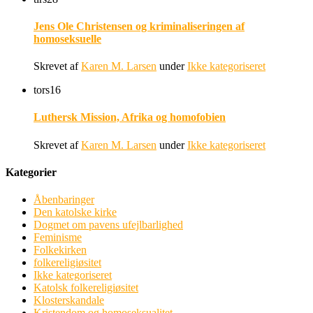
Jens Ole Christensen og kriminaliseringen af
homoseksuelle
Skrevet af
Karen M. Larsen
under
Ikke kategoriseret
tors
16
Luthersk Mission, Afrika og homofobien
Skrevet af
Karen M. Larsen
under
Ikke kategoriseret
Kategorier
Åbenbaringer
Den katolske kirke
Dogmet om pavens ufejlbarlighed
Feminisme
Folkekirken
folkereligiøsitet
Ikke kategoriseret
Katolsk folkereligiøsitet
Klosterskandale
Kristendom og homoseksualitet