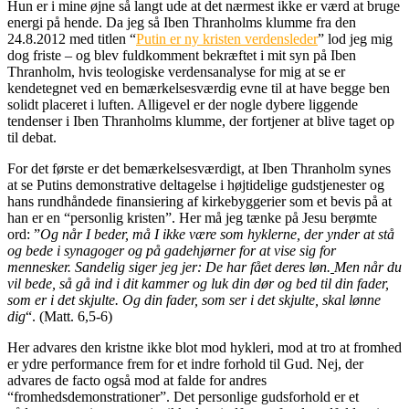
Hun er i mine øjne så langt ude at det nærmest ikke er værd at bruge
energi på hende. Da jeg så Iben Thranholms klumme fra den
24.8.2012 med titlen “
Putin er ny kristen verdensleder
” lod jeg mig
dog friste – og blev fuldkomment bekræftet i mit syn på Iben
Thranholm, hvis teologiske verdensanalyse for mig at se er
kendetegnet ved en bemærkelsesværdig evne til at have begge ben
solidt placeret i luften. Alligevel er der nogle dybere liggende
tendenser i Iben Thranholms klumme, der fortjener at blive taget op
til debat.
For det første er det bemærkelsesværdigt, at Iben Thranholm synes
at se Putins demonstrative deltagelse i højtidelige gudstjenester og
hans rundhåndede finansiering af kirkebyggerier som et bevis på at
han er en “personlig kristen”. Her må jeg tænke på Jesu berømte
ord: ”
Og når I beder, må I ikke være som hyklerne, der ynder at stå
og bede i synagoger og på gadehjørner for at vise sig for
mennesker. Sandelig siger jeg jer: De har fået deres løn.
Men når du
vil bede, så gå ind i dit kammer og luk din dør og bed til din fader,
som er i det skjulte. Og din fader, som ser i det skjulte, skal lønne
dig
“. (Matt. 6,5-6)
Her advares den kristne ikke blot mod hykleri, mod at tro at fromhed
er ydre performance frem for et indre forhold til Gud. Nej, der
advares de facto også mod at falde for andres
“fromhedsdemonstrationer”. Det personlige gudsforhold er et