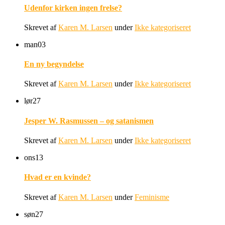
Udenfor kirken ingen frelse?
Skrevet af
Karen M. Larsen
under
Ikke kategoriseret
man
03
En ny begyndelse
Skrevet af
Karen M. Larsen
under
Ikke kategoriseret
lør
27
Jesper W. Rasmussen – og satanismen
Skrevet af
Karen M. Larsen
under
Ikke kategoriseret
ons
13
Hvad er en kvinde?
Skrevet af
Karen M. Larsen
under
Feminisme
søn
27