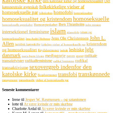
den katolske kirke og homoseksualitet
Det
folkekirkelige vielser af
kønsneutrale ægteskab
homoseksuelle par
homofobi
folkekirken
homoseksualitet
homoseksuelle
homoseksualitet og kristendom
Iben Thranholm
Homoægteskabet
homoseksuelle ægteskaber
indre mission
islam
intersektionel feminisme
islam og
islamofobi
John L.
Jens Ole Christensen
homoseksualitet
Jens-André Herbener
Allen
kristendom
juridisk kønsskifte
kirkelige vielser af homoseksuelle par
lgbt
lesbiske
og homoseksualitet
Krydshormoner
lesbisk
danmark
medjugorje
radikale
paven
queer
maria hjerte kloster
radikal
transaktivister
radikalfeminisme
radikal feminisme
sexovergreb indenfor den
transaktivisme
katolske kirke
transkønnede
transfobi
Stophormoner
transpersoner
transseksuelle
vielser af homoseksuelle par
Seneste kommentarer
Irene
til
Jesper W. Rasmussen – og satanismen
lotte
til
At være kvinde er min skæbne
Charlotte Ardal
til
At være kvinde er min skæbne