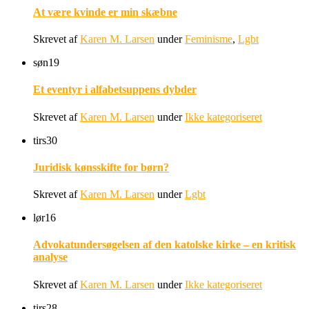
At være kvinde er min skæbne
Skrevet af
Karen M. Larsen
under
Feminisme
,
Lgbt
søn
19
Et eventyr i alfabetsuppens dybder
Skrevet af
Karen M. Larsen
under
Ikke kategoriseret
tirs
30
Juridisk kønsskifte for børn?
Skrevet af
Karen M. Larsen
under
Lgbt
lør
16
Advokatundersøgelsen af den katolske kirke – en kritisk
analyse
Skrevet af
Karen M. Larsen
under
Ikke kategoriseret
tirs
28