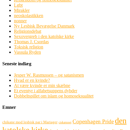
Lgbt
Mirakler
neoskolastikken
nonner
Ny Lesbisk Bevægelse Danmark
Religionsdebat
Sexovergreb i den katolske kirke
Thomas J. Csordas
Toksisk religion
Vassula Ryden
Seneste indlæg
Jesper W. Rasmussen – og satanismen
Hvad er en kvinde?
At være kvinde er min skæbne
Et eventyr i alfabetsuppens dybder
Dobbeltspillet om islam og homoseksualitet
Emner
den
Copenhagen Pride
chikane mod lesbisk par i Mariager
ciskønnet
katolske kirke