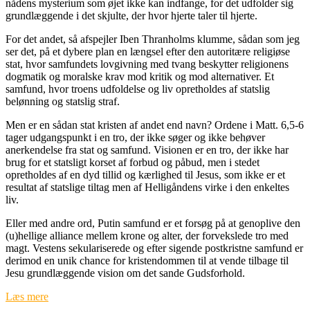
nådens mysterium som øjet ikke kan indfange, for det udfolder sig
grundlæggende i det skjulte, der hvor hjerte taler til hjerte.
For det andet, så afspejler Iben Thranholms klumme, sådan som jeg
ser det, på et dybere plan en længsel efter den autoritære religiøse
stat, hvor samfundets lovgivning med tvang beskytter religionens
dogmatik og moralske krav mod kritik og mod alternativer. Et
samfund, hvor troens udfoldelse og liv opretholdes af statslig
belønning og statslig straf.
Men er en sådan stat kristen af andet end navn? Ordene i Matt. 6,5-6
tager udgangspunkt i en tro, der ikke søger og ikke behøver
anerkendelse fra stat og samfund. Visionen er en tro, der ikke har
brug for et statsligt korset af forbud og påbud, men i stedet
opretholdes af en dyd tillid og kærlighed til Jesus, som ikke er et
resultat af statslige tiltag men af Helligåndens virke i den enkeltes
liv.
Eller med andre ord, Putin samfund er et forsøg på at genoplive den
(u)hellige alliance mellem krone og alter, der forvekslede tro med
magt. Vestens sekulariserede og efter sigende postkristne samfund er
derimod en unik chance for kristendommen til at vende tilbage til
Jesu grundlæggende vision om det sande Gudsforhold.
Læs mere