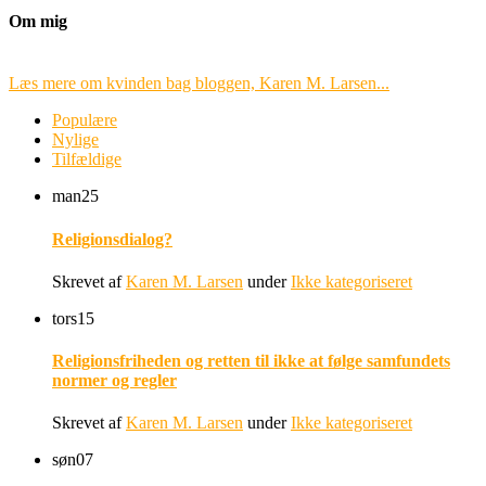
Om mig
Læs mere om kvinden bag bloggen, Karen M. Larsen...
Populære
Nylige
Tilfældige
man
25
Religionsdialog?
Skrevet af
Karen M. Larsen
under
Ikke kategoriseret
tors
15
Religionsfriheden og retten til ikke at følge samfundets
normer og regler
Skrevet af
Karen M. Larsen
under
Ikke kategoriseret
søn
07