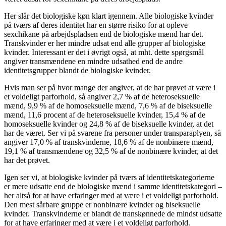
Her slår det biologiske køn klart igennem. Alle biologiske kvinder
på tværs af deres identitet har en større risiko for at opleve
sexchikane på arbejdspladsen end de biologiske mænd har det.
Transkvinder er her mindre udsat end alle grupper af biologiske
kvinder. Interessant er det i øvrigt også, at mht. dette spørgsmål
angiver transmændene en mindre udsathed end de andre
identitetsgrupper blandt de biologiske kvinder.
Hvis man ser på hvor mange der angiver, at de har prøvet at være i
et voldeligt parforhold, så angiver 2,7 % af de heteroseksuelle
mænd, 9,9 % af de homoseksuelle mænd, 7,6 % af de biseksuelle
mænd, 11,6 procent af de heteroseksuelle kvinder, 15,4 % af de
homoseksuelle kvinder og 24,8 % af de biseksuelle kvinder, at det
har de været. Ser vi på svarene fra personer under transparaplyen, så
angiver 17,0 % af transkvinderne, 18,6 % af de nonbinære mænd,
19,1 % af transmændene og 32,5 % af de nonbinære kvinder, at det
har det prøvet.
Igen ser vi, at biologiske kvinder på tværs af identitetskategorierne
er mere udsatte end de biologiske mænd i samme identitetskategori –
her altså for at have erfaringer med at være i et voldeligt parforhold.
Den mest sårbare gruppe er nonbinære kvinder og biseksuelle
kvinder. Transkvinderne er blandt de transkønnede de mindst udsatte
for at have erfaringer med at være i et voldeligt parforhold.