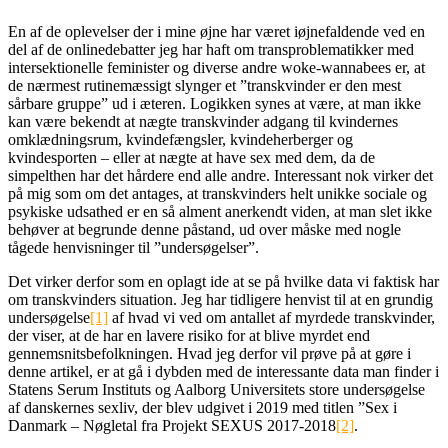
En af de oplevelser der i mine øjne har været iøjnefaldende ved en
del af de onlinedebatter jeg har haft om transproblematikker med
intersektionelle feminister og diverse andre woke-wannabees er, at
de nærmest rutinemæssigt slynger et ”transkvinder er den mest
sårbare gruppe” ud i æteren. Logikken synes at være, at man ikke
kan være bekendt at nægte transkvinder adgang til kvindernes
omklædningsrum, kvindefængsler, kvindeherberger og
kvindesporten – eller at nægte at have sex med dem, da de
simpelthen har det hårdere end alle andre. Interessant nok virker det
på mig som om det antages, at transkvinders helt unikke sociale og
psykiske udsathed er en så alment anerkendt viden, at man slet ikke
behøver at begrunde denne påstand, ud over måske med nogle
tågede henvisninger til ”undersøgelser”.
Det virker derfor som en oplagt ide at se på hvilke data vi faktisk har
om transkvinders situation. Jeg har tidligere henvist til at en grundig
undersøgelse
[1]
af hvad vi ved om antallet af myrdede transkvinder,
der viser, at de har en lavere risiko for at blive myrdet end
gennemsnitsbefolkningen. Hvad jeg derfor vil prøve på at gøre i
denne artikel, er at gå i dybden med de interessante data man finder i
Statens Serum Instituts og Aalborg Universitets store undersøgelse
af danskernes sexliv, der blev udgivet i 2019 med titlen ”Sex i
Danmark – Nøgletal fra Projekt SEXUS 2017-2018
[2]
.