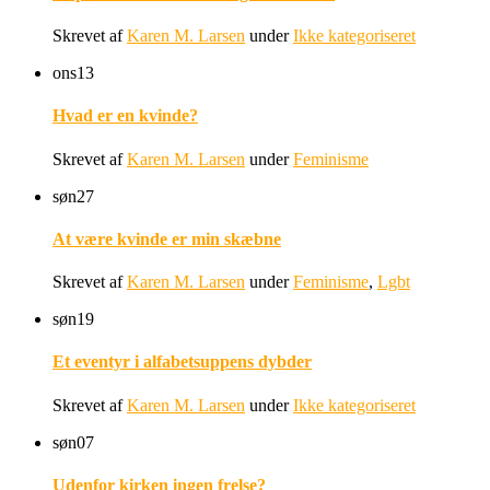
Skrevet af
Karen M. Larsen
under
Ikke kategoriseret
ons
13
Hvad er en kvinde?
Skrevet af
Karen M. Larsen
under
Feminisme
søn
27
At være kvinde er min skæbne
Skrevet af
Karen M. Larsen
under
Feminisme
,
Lgbt
søn
19
Et eventyr i alfabetsuppens dybder
Skrevet af
Karen M. Larsen
under
Ikke kategoriseret
søn
07
Udenfor kirken ingen frelse?