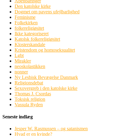
Åbenbaringer
Den katolske kirke
Dogmet om pavens ufejlbarlighed
Feminisme
Folkekirken
folkereligiøsitet
Ikke kategoriseret
Katolsk folkereligiøsitet
Klosterskandale
Kristendom og homoseksualitet
Lgbt
Mirakler
neoskolastikken
nonner
Ny Lesbisk Bevægelse Danmark
Religionsdebat
Sexovergreb i den katolske kirke
Thomas J. Csordas
Toksisk religion
Vassula Ryden
Seneste indlæg
Jesper W. Rasmussen – og satanismen
Hvad er en kvinde?