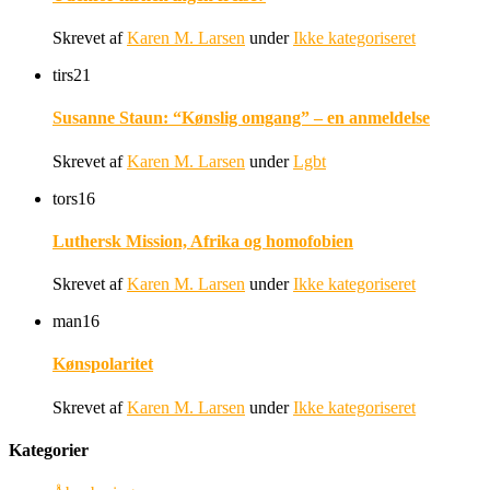
Skrevet af
Karen M. Larsen
under
Ikke kategoriseret
tirs
21
Susanne Staun: “Kønslig omgang” – en anmeldelse
Skrevet af
Karen M. Larsen
under
Lgbt
tors
16
Luthersk Mission, Afrika og homofobien
Skrevet af
Karen M. Larsen
under
Ikke kategoriseret
man
16
Kønspolaritet
Skrevet af
Karen M. Larsen
under
Ikke kategoriseret
Kategorier