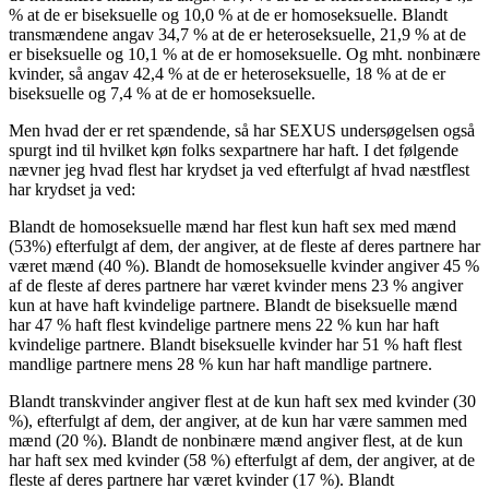
% at de er biseksuelle og 10,0 % at de er homoseksuelle. Blandt
transmændene angav 34,7 % at de er heteroseksuelle, 21,9 % at de
er biseksuelle og 10,1 % at de er homoseksuelle. Og mht. nonbinære
kvinder, så angav 42,4 % at de er heteroseksuelle, 18 % at de er
biseksuelle og 7,4 % at de er homoseksuelle.
Men hvad der er ret spændende, så har SEXUS undersøgelsen også
spurgt ind til hvilket køn folks sexpartnere har haft. I det følgende
nævner jeg hvad flest har krydset ja ved efterfulgt af hvad næstflest
har krydset ja ved:
Blandt de homoseksuelle mænd har flest kun haft sex med mænd
(53%) efterfulgt af dem, der angiver, at de fleste af deres partnere har
været mænd (40 %). Blandt de homoseksuelle kvinder angiver 45 %
af de fleste af deres partnere har været kvinder mens 23 % angiver
kun at have haft kvindelige partnere. Blandt de biseksuelle mænd
har 47 % haft flest kvindelige partnere mens 22 % kun har haft
kvindelige partnere. Blandt biseksuelle kvinder har 51 % haft flest
mandlige partnere mens 28 % kun har haft mandlige partnere.
Blandt transkvinder angiver flest at de kun haft sex med kvinder (30
%), efterfulgt af dem, der angiver, at de kun har være sammen med
mænd (20 %). Blandt de nonbinære mænd angiver flest, at de kun
har haft sex med kvinder (58 %) efterfulgt af dem, der angiver, at de
fleste af deres partnere har været kvinder (17 %). Blandt