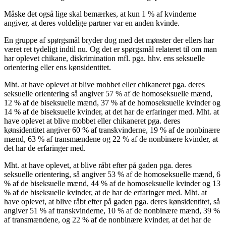
Måske det også lige skal bemærkes, at kun 1 % af kvinderne
angiver, at deres voldelige partner var en anden kvinde.
En gruppe af spørgsmål bryder dog med det mønster der ellers har
været ret tydeligt indtil nu. Og det er spørgsmål relateret til om man
har oplevet chikane, diskrimination mfl. pga. hhv. ens seksuelle
orientering eller ens kønsidentitet.
Mht. at have oplevet at blive mobbet eller chikaneret pga. deres
seksuelle orientering så angiver 57 % af de homoseksuelle mænd,
12 % af de biseksuelle mænd, 37 % af de homoseksuelle kvinder og
14 % af de biseksuelle kvinder, at det har de erfaringer med. Mht. at
have oplevet at blive mobbet eller chikaneret pga. deres
kønsidentitet angiver 60 % af transkvinderne, 19 % af de nonbinære
mænd, 63 % af transmændene og 22 % af de nonbinære kvinder, at
det har de erfaringer med.
Mht. at have oplevet, at blive råbt efter på gaden pga. deres
seksuelle orientering, så angiver 53 % af de homoseksuelle mænd, 6
% af de biseksuelle mænd, 44 % af de homoseksuelle kvinder og 13
% af de biseksuelle kvinder, at de har de erfaringer med. Mht. at
have oplevet, at blive råbt efter på gaden pga. deres kønsidentitet, så
angiver 51 % af transkvinderne, 10 % af de nonbinære mænd, 39 %
af transmændene, og 22 % af de nonbinære kvinder, at det har de