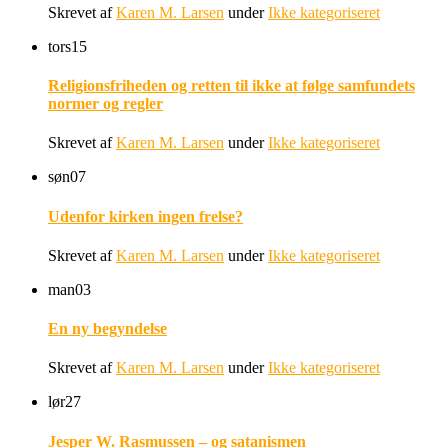
Skrevet af
Karen M. Larsen
under
Ikke kategoriseret
tors
15
Religionsfriheden og retten til ikke at følge samfundets
normer og regler
Skrevet af
Karen M. Larsen
under
Ikke kategoriseret
søn
07
Udenfor kirken ingen frelse?
Skrevet af
Karen M. Larsen
under
Ikke kategoriseret
man
03
En ny begyndelse
Skrevet af
Karen M. Larsen
under
Ikke kategoriseret
lør
27
Jesper W. Rasmussen – og satanismen