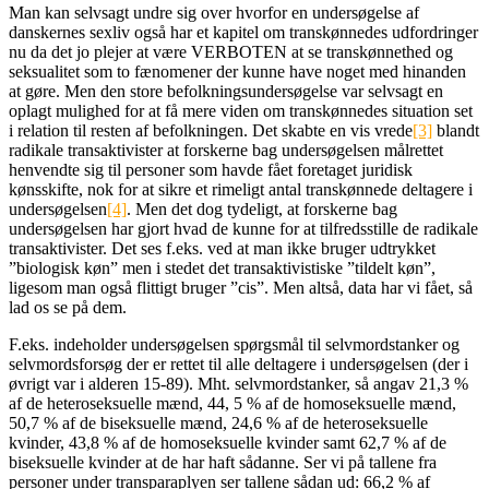
Man kan selvsagt undre sig over hvorfor en undersøgelse af
danskernes sexliv også har et kapitel om transkønnedes udfordringer
nu da det jo plejer at være VERBOTEN at se transkønnethed og
seksualitet som to fænomener der kunne have noget med hinanden
at gøre. Men den store befolkningsundersøgelse var selvsagt en
oplagt mulighed for at få mere viden om transkønnedes situation set
i relation til resten af befolkningen. Det skabte en vis vrede
[3]
blandt
radikale transaktivister at forskerne bag undersøgelsen målrettet
henvendte sig til personer som havde fået foretaget juridisk
kønsskifte, nok for at sikre et rimeligt antal transkønnede deltagere i
undersøgelsen
[4]
. Men det dog tydeligt, at forskerne bag
undersøgelsen har gjort hvad de kunne for at tilfredsstille de radikale
transaktivister. Det ses f.eks. ved at man ikke bruger udtrykket
”biologisk køn” men i stedet det transaktivistiske ”tildelt køn”,
ligesom man også flittigt bruger ”cis”. Men altså, data har vi fået, så
lad os se på dem.
F.eks. indeholder undersøgelsen spørgsmål til selvmordstanker og
selvmordsforsøg der er rettet til alle deltagere i undersøgelsen (der i
øvrigt var i alderen 15-89). Mht. selvmordstanker, så angav 21,3 %
af de heteroseksuelle mænd, 44, 5 % af de homoseksuelle mænd,
50,7 % af de biseksuelle mænd, 24,6 % af de heteroseksuelle
kvinder, 43,8 % af de homoseksuelle kvinder samt 62,7 % af de
biseksuelle kvinder at de har haft sådanne. Ser vi på tallene fra
personer under transparaplyen ser tallene sådan ud: 66,2 % af