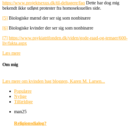
https://www.projektsexus.dk/til-deltagere/faq
Dette har dog mig
bekendt ikke udløst protester fra homoseksuelles side.
[5]
Biologiske mænd der ser sig som nonbinære
[6]
Biologiske kvinder der ser sig som nonbinære
[7]
https://www.psykiatrifonden.dk/viden/gode-raad-og-temaer/600-
liv/fakta.aspx
Læs mere
Om mig
Læs mere om kvinden bag bloggen, Karen M. Larsen...
Populære
Nylige
Tilfældige
man
25
Religionsdialog?