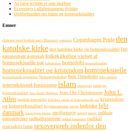
At være kvinde er min skæbne
Et eventyr i alfabetsuppens dybder
Dobbeltspillet om islam og homoseksualitet
Emner
den
Copenhagen Pride
chikane mod lesbisk par i Mariager
ciskønnet
katolske kirke
den katolske kirke og homoseksualitet
Det
folkekirkelige vielser af
kønsneutrale ægteskab
homoseksuelle par
homofobi
folkekirken
homoseksualitet
homoseksuelle
homoseksualitet og kristendom
Iben Thranholm
Homoægteskabet
homoseksuelle ægteskaber
indre mission
islam
intersektionel feminisme
islam og
islamofobi
John L.
Jens Ole Christensen
homoseksualitet
Jens-André Herbener
Allen
kristendom
juridisk kønsskifte
kirkelige vielser af homoseksuelle par
lgbt
lesbiske
og homoseksualitet
Krydshormoner
lesbisk
danmark
medjugorje
radikale
paven
queer
maria hjerte kloster
radikal
transaktivister
radikalfeminisme
radikal feminisme
sexovergreb indenfor den
transaktivisme