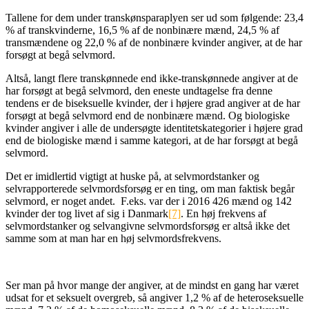
Tallene for dem under transkønsparaplyen ser ud som følgende: 23,4
% af transkvinderne, 16,5 % af de nonbinære mænd, 24,5 % af
transmændene og 22,0 % af de nonbinære kvinder angiver, at de har
forsøgt at begå selvmord.
Altså, langt flere transkønnede end ikke-transkønnede angiver at de
har forsøgt at begå selvmord, den eneste undtagelse fra denne
tendens er de biseksuelle kvinder, der i højere grad angiver at de har
forsøgt at begå selvmord end de nonbinære mænd. Og biologiske
kvinder angiver i alle de undersøgte identitetskategorier i højere grad
end de biologiske mænd i samme kategori, at de har forsøgt at begå
selvmord.
Det er imidlertid vigtigt at huske på, at selvmordstanker og
selvrapporterede selvmordsforsøg er en ting, om man faktisk begår
selvmord, er noget andet. F.eks. var der i 2016 426 mænd og 142
kvinder der tog livet af sig i Danmark
[7]
. En høj frekvens af
selvmordstanker og selvangivne selvmordsforsøg er altså ikke det
samme som at man har en høj selvmordsfrekvens.
Ser man på hvor mange der angiver, at de mindst en gang har været
udsat for et seksuelt overgreb, så angiver 1,2 % af de heteroseksuelle