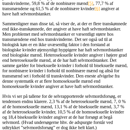
transkvinderne, 59,8 % af de nonbinære mænd
[5]
, 77,7 % af
transmændene og 61,5 % af de nonbinære kvinder
[6]
angiver at
have haft selvmordstanker.
Sammenligner man disse tal, så viser de, at der er flere transkønnede
end ikke-transkønnede, der angiver at have haft selvmordstanker.
Men problemet med selvmordstanker er væsentligt større hos
transmændene end hos transkvinderne. Det ser også ud til at
biologisk køn er en ikke uvæsentlig faktor i den forstand at
biologiske kvinder øjensynligt hyppigere har haft selvmordstanker
end biologiske mænd. Heteroseksuelle kvinder angiver i højere grad
end heteroseksuelle mænd, at de har haft selvmordstanker. Det
samme gælder for biseksuelle kvinder i forhold til biseksuelle mænd,
for nonbinære kvinder i forhold til nonbinære mænd og altså for
transmænd set i forhold til transkvinder. Den eneste afvigelse fra
denne systematik er at flere homoseksuelle mænd end
homoseksuelle kvinder angiver at have haft selvmordstanker.
Hvis vi ser på tallene for de selvrapporterede selvmordsforsøg, er
tendensen endnu klarere. 2,3 % af de heteroseksuelle mænd, 7, 0 %
af de homoseksuelle mænd, 13,1 % af de biseksuelle mænd, 3,7 %
af de heteroseksuelle kvinder, 10,5 % af de homoseksuelle kvinder
og 18,4 biseksuelle kvinder angiver at de har forsøgt at begå
selvmord. (Hvad undersøgerne hhv. de adspurgte forstår ved
udtrykket ”selvmordsforsøg” er dog ikke helt klart.)