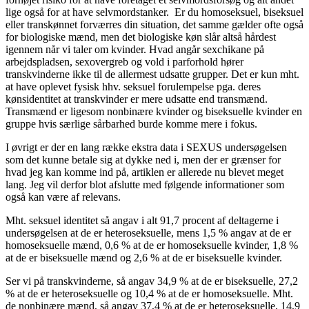
lige også for at have selvmordstanker. Er du homoseksuel, biseksuel
eller transkønnet forværres din situation, det samme gælder ofte også
for biologiske mænd, men det biologiske køn slår altså hårdest
igennem når vi taler om kvinder. Hvad angår sexchikane på
arbejdspladsen, sexovergreb og vold i parforhold hører
transkvinderne ikke til de allermest udsatte grupper. Det er kun mht.
at have oplevet fysisk hhv. seksuel forulempelse pga. deres
kønsidentitet at transkvinder er mere udsatte end transmænd.
Transmænd er ligesom nonbinære kvinder og biseksuelle kvinder en
gruppe hvis særlige sårbarhed burde komme mere i fokus.
I øvrigt er der en lang række ekstra data i SEXUS undersøgelsen
som det kunne betale sig at dykke ned i, men der er grænser for
hvad jeg kan komme ind på, artiklen er allerede nu blevet meget
lang. Jeg vil derfor blot afslutte med følgende informationer som
også kan være af relevans.
Mht. seksuel identitet så angav i alt 91,7 procent af deltagerne i
undersøgelsen at de er heteroseksuelle, mens 1,5 % angav at de er
homoseksuelle mænd, 0,6 % at de er homoseksuelle kvinder, 1,8 %
at de er biseksuelle mænd og 2,6 % at de er biseksuelle kvinder.
Ser vi på transkvinderne, så angav 34,9 % at de er biseksuelle, 27,2
% at de er heteroseksuelle og 10,4 % at de er homoseksuelle. Mht.
de nonbinære mænd, så angav 37,4 % at de er heteroseksuelle, 14,9