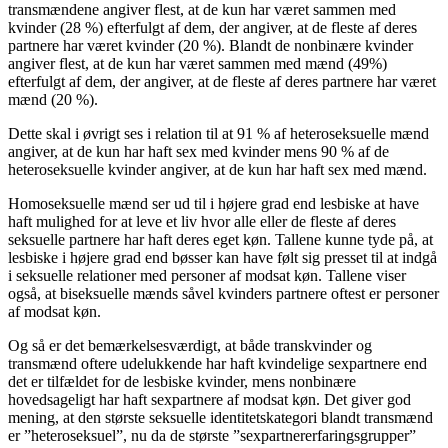
transmændene angiver flest, at de kun har været sammen med
kvinder (28 %) efterfulgt af dem, der angiver, at de fleste af deres
partnere har været kvinder (20 %). Blandt de nonbinære kvinder
angiver flest, at de kun har været sammen med mænd (49%)
efterfulgt af dem, der angiver, at de fleste af deres partnere har været
mænd (20 %).
Dette skal i øvrigt ses i relation til at 91 % af heteroseksuelle mænd
angiver, at de kun har haft sex med kvinder mens 90 % af de
heteroseksuelle kvinder angiver, at de kun har haft sex med mænd.
Homoseksuelle mænd ser ud til i højere grad end lesbiske at have
haft mulighed for at leve et liv hvor alle eller de fleste af deres
seksuelle partnere har haft deres eget køn. Tallene kunne tyde på, at
lesbiske i højere grad end bøsser kan have følt sig presset til at indgå
i seksuelle relationer med personer af modsat køn. Tallene viser
også, at biseksuelle mænds såvel kvinders partnere oftest er personer
af modsat køn.
Og så er det bemærkelsesværdigt, at både transkvinder og
transmænd oftere udelukkende har haft kvindelige sexpartnere end
det er tilfældet for de lesbiske kvinder, mens nonbinære
hovedsageligt har haft sexpartnere af modsat køn. Det giver god
mening, at den største seksuelle identitetskategori blandt transmænd
er ”heteroseksuel”, nu da de største ”sexpartnererfaringsgrupper”