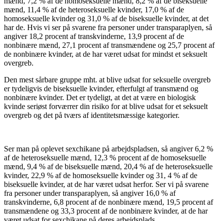
mænd, 7,2 % af de homoseksuelle mænd, 8,2 % af de biseksuelle
mænd, 11,4 % af de heteroseksuelle kvinder, 17,0 % af de
homoseksuelle kvinder og 31,0 % af de biseksuelle kvinder, at det
har de. Hvis vi ser på svarene fra personer under transparaplyen, så
angiver 18,2 procent af transkvinderne, 13,9 procent af de
nonbinære mænd, 27,1 procent af transmændene og 25,7 procent af
de nonbinære kvinder, at de har været udsat for mindst et seksuelt
overgreb.
Den mest sårbare gruppe mht. at blive udsat for seksuelle overgreb
er tydeligvis de biseksuelle kvinder, efterfulgt af transmænd og
nonbinære kvinder. Det er tydeligt, at det at være en biologisk
kvinde seriøst forværrer din risiko for at blive udsat for et seksuelt
overgreb og det på tværs af identitetsmæssige kategorier.
Ser man på oplevet sexchikane på arbejdspladsen, så angiver 6,2 %
af de heteroseksuelle mænd, 12,3 % procent af de homoseksuelle
mænd, 9,4 % af de biseksuelle mænd, 20,4 % af de heteroseksuelle
kvinder, 22,9 % af de homoseksuelle kvinder og 31, 4 % af de
biseksuelle kvinder, at de har været udsat herfor. Ser vi på svarene
fra personer under transparaplyen, så angiver 16,0 % af
transkvinderne, 6,8 procent af de nonbinære mænd, 19,5 procent af
transmændene og 33,3 procent af de nonbinære kvinder, at de har
været udsat for sexchikane på deres arbejdsplads.