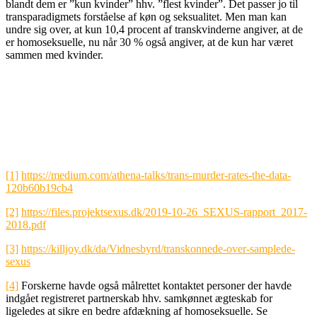
blandt dem er ”kun kvinder” hhv. ”flest kvinder”. Det passer jo til
transparadigmets forståelse af køn og seksualitet. Men man kan
undre sig over, at kun 10,4 procent af transkvinderne angiver, at de
er homoseksuelle, nu når 30 % også angiver, at de kun har været
sammen med kvinder.
[1]
https://medium.com/athena-talks/trans-murder-rates-the-data-
120b60b19cb4
[2]
https://files.projektsexus.dk/2019-10-26_SEXUS-rapport_2017-
2018.pdf
[3]
https://killjoy.dk/da/Vidnesbyrd/transkonnede-over-samplede-
sexus
[4]
Forskerne havde også målrettet kontaktet personer der havde
indgået registreret partnerskab hhv. samkønnet ægteskab for
ligeledes at sikre en bedre afdækning af homoseksuelle. Se