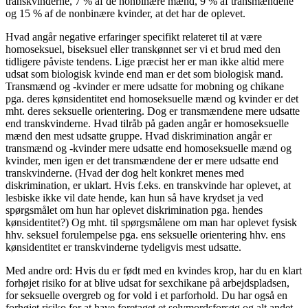
transkvinderne, 7 % af de nonbinære mænd, 9 % af transmændene
og 15 % af de nonbinære kvinder, at det har de oplevet.
Hvad angår negative erfaringer specifikt relateret til at være
homoseksuel, biseksuel eller transkønnet ser vi et brud med den
tidligere påviste tendens. Lige præcist her er man ikke altid mere
udsat som biologisk kvinde end man er det som biologisk mand.
Transmænd og -kvinder er mere udsatte for mobning og chikane
pga. deres kønsidentitet end homoseksuelle mænd og kvinder er det
mht. deres seksuelle orientering. Dog er transmændene mere udsatte
end transkvinderne. Hvad tilråb på gaden angår er homoseksuelle
mænd den mest udsatte gruppe. Hvad diskrimination angår er
transmænd og -kvinder mere udsatte end homoseksuelle mænd og
kvinder, men igen er det transmændene der er mere udsatte end
transkvinderne. (Hvad der dog helt konkret menes med
diskrimination, er uklart. Hvis f.eks. en transkvinde har oplevet, at
lesbiske ikke vil date hende, kan hun så have krydset ja ved
spørgsmålet om hun har oplevet diskrimination pga. hendes
kønsidentitet?) Og mht. til spørgsmålene om man har oplevet fysisk
hhv. seksuel forulempelse pga. ens seksuelle orientering hhv. ens
kønsidentitet er transkvinderne tydeligvis mest udsatte.
Med andre ord: Hvis du er født med en kvindes krop, har du en klart
forhøjet risiko for at blive udsat for sexchikane på arbejdspladsen,
for seksuelle overgreb og for vold i et parforhold. Du har også en
forhøjet risiko for at have foretaget et selvmordsforsøg og alt andet