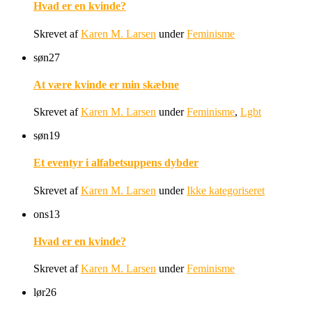
Hvad er en kvinde?
Skrevet af
Karen M. Larsen
under
Feminisme
søn
27
At være kvinde er min skæbne
Skrevet af
Karen M. Larsen
under
Feminisme
,
Lgbt
søn
19
Et eventyr i alfabetsuppens dybder
Skrevet af
Karen M. Larsen
under
Ikke kategoriseret
ons
13
Hvad er en kvinde?
Skrevet af
Karen M. Larsen
under
Feminisme
lør
26