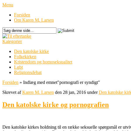
Menu
Forsiden
Om Karen M. Larsen
Kategorier
Den katolske kirke
Folkekirken
Kristendom og homoseksualitet
Lgbt
Religionsdebat
Forsiden
»
Indlæg med emnet
"
pornografi er syndigt"
Skrevet af
Karen M. Larsen
den 28 jan, 2016 under
Den katolske kir
Den katolske kirke og pornografien
Den katolske kirkes holdning til en række seksuelle spørgsmål er utvi