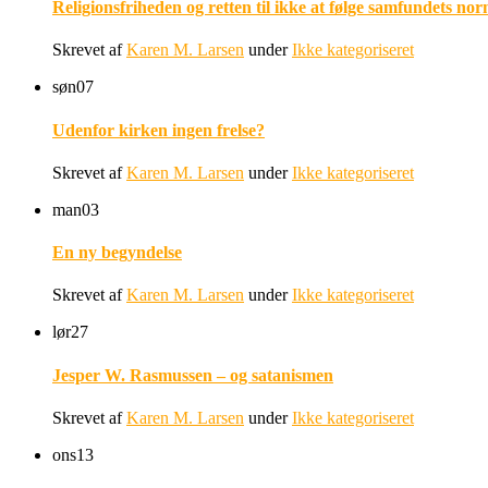
Religionsfriheden og retten til ikke at følge samfundets nor
Skrevet af
Karen M. Larsen
under
Ikke kategoriseret
søn
07
Udenfor kirken ingen frelse?
Skrevet af
Karen M. Larsen
under
Ikke kategoriseret
man
03
En ny begyndelse
Skrevet af
Karen M. Larsen
under
Ikke kategoriseret
lør
27
Jesper W. Rasmussen – og satanismen
Skrevet af
Karen M. Larsen
under
Ikke kategoriseret
ons
13