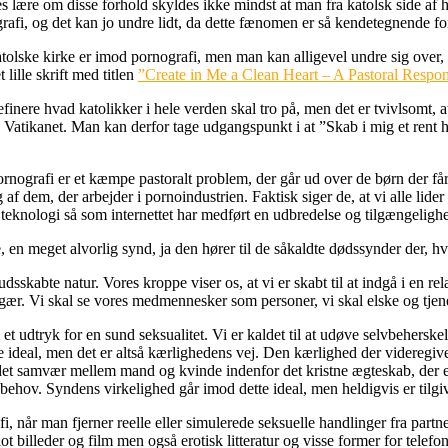
s lære om disse forhold skyldes ikke mindst at man fra katolsk side af h
afi, og det kan jo undre lidt, da dette fænomen er så kendetegnende for
tolske kirke er imod pornografi, men man kan alligevel undre sig over, 
ille skrift med titlen
”Create in Me a Clean Heart – A Pastoral Respo
inere hvad katolikker i hele verden skal tro på, men det er tvivlsomt, a
d Vatikanet. Man kan derfor tage udgangspunkt i at ”Skab i mig et rent hj
nografi er et kæmpe pastoralt problem, der går ud over de børn der får 
 dem, der arbejder i pornoindustrien. Faktisk siger de, at vi alle li
knologi så som internettet har medført en udbredelse og tilgængelighed
e, en meget alvorlig synd, ja den hører til de såkaldte dødssynder der, 
skabte natur. Vores kroppe viser os, at vi er skabt til at indgå i en rel
gær. Vi skal se vores medmennesker som personer, vi skal elske og tjene,
t udtryk for en sund seksualitet. Vi er kaldet til at udøve selvbeher
te ideal, men det er altså kærlighedens vej. Den kærlighed der videregiver
t samvær mellem mand og kvinde indenfor det kristne ægteskab, der er 
sk behov. Syndens virkelighed går imod dette ideal, men heldigvis er tilgi
 når man fjerner reelle eller simulerede seksuelle handlinger fra partner
billeder og film men også erotisk litteratur og visse former for telefon