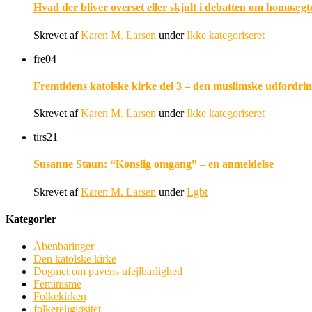
Hvad der bliver overset eller skjult i debatten om homoægt
Skrevet af
Karen M. Larsen
under
Ikke kategoriseret
fre
04
Fremtidens katolske kirke del 3 – den muslimske udfordri
Skrevet af
Karen M. Larsen
under
Ikke kategoriseret
tirs
21
Susanne Staun: “Kønslig omgang” – en anmeldelse
Skrevet af
Karen M. Larsen
under
Lgbt
Kategorier
Åbenbaringer
Den katolske kirke
Dogmet om pavens ufejlbarlighed
Feminisme
Folkekirken
folkereligiøsitet