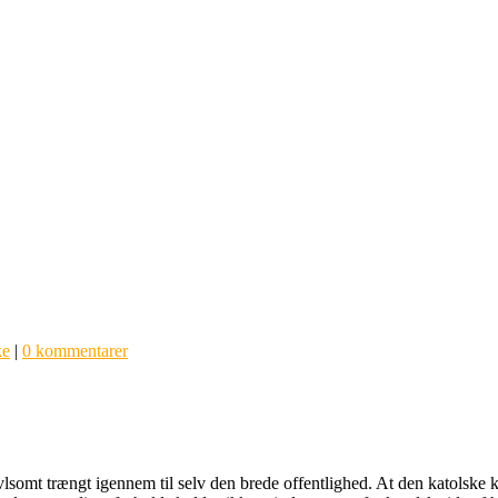
ke
|
0 kommentarer
vlsomt trængt igennem til selv den brede offentlighed. At den katolske 