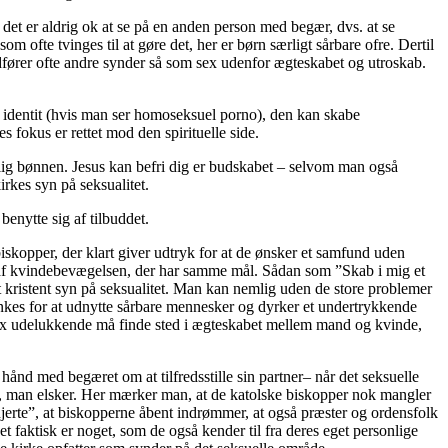
r det er aldrig ok at se på en anden person med begær, dvs. at se
te tvinges til at gøre det, her er børn særligt sårbare ofre. Dertil
edfører ofte andre synder så som sex udenfor ægteskabet og utroskab.
identit (hvis man ser homoseksuel porno), den kan skabe
s fokus er rettet mod den spirituelle side.
gelig bønnen. Jesus kan befri dig er budskabet – selvom man også
irkes syn på seksualitet.
benytte sig af tilbuddet.
skopper, der klart giver udtryk for at de ønsker et samfund uden
e af kvindebevægelsen, der har samme mål. Sådan som ”Skab i mig et
ativt kristent syn på seksualitet. Man kan nemlig uden de store problemer
ænkes for at udnytte sårbare mennesker og dyrker et undertrykkende
sex udelukkende må finde sted i ægteskabet mellem mand og kvinde,
hånd med begæret om at tilfredsstille sin partner– når det seksuelle
n, man elsker. Her mærker man, at de katolske biskopper nok mangler
 hjerte”, at biskopperne åbent indrømmer, at også præster og ordensfolk
det faktisk er noget, som de også kender til fra deres eget personlige