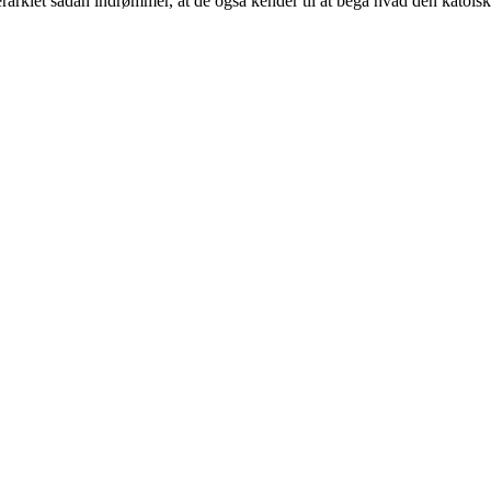
 hierarkiet sådan indrømmer, at de også kender til at begå hvad den katol