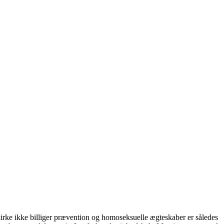
kirke ikke billiger prævention og homoseksuelle ægteskaber er således