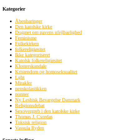
Kategorier
Åbenbaringer
Den katolske kirke
Dogmet om pavens ufejlbarlighed
Feminisme
Folkekirken
folkereligiøsitet
Ikke kategoriseret
Katolsk folkereligiøsitet
Klosterskandale
Kristendom og homoseksualitet
Lgbt
Mirakler
neoskolastikken
nonner
Ny Lesbisk Bevægelse Danmark
Religionsdebat
Sexovergreb i den katolske kirke
Thomas J. Csordas
Toksisk religion
Vassula Ryden