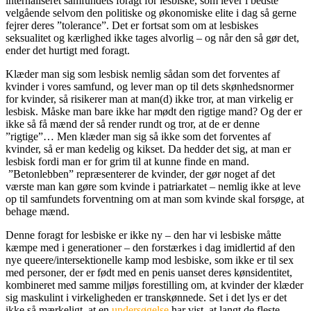
internaliseret samfundets foragt for lesbiske, som lever i bedste
velgående selvom den politiske og økonomiske elite i dag så gerne
fejrer deres ”tolerance”. Det er fortsat som om at lesbiskes
seksualitet og kærlighed ikke tages alvorlig – og når den så gør det,
ender det hurtigt med foragt.
Klæder man sig som lesbisk nemlig sådan som det forventes af
kvinder i vores samfund, og lever man op til dets skønhedsnormer
for kvinder, så risikerer man at man(d) ikke tror, at man virkelig er
lesbisk. Måske man bare ikke har mødt den rigtige mand? Og der er
ikke så få mænd der så render rundt og tror, at de er denne
”rigtige”… Men klæder man sig så ikke som det forventes af
kvinder, så er man kedelig og kikset. Da hedder det sig, at man er
lesbisk fordi man er for grim til at kunne finde en mand.
”Betonlebben” repræsenterer de kvinder, der gør noget af det
værste man kan gøre som kvinde i patriarkatet – nemlig ikke at leve
op til samfundets forventning om at man som kvinde skal forsøge, at
behage mænd.
Denne foragt for lesbiske er ikke ny – den har vi lesbiske måtte
kæmpe med i generationer – den forstærkes i dag imidlertid af den
nye queere/intersektionelle kamp mod lesbiske, som ikke er til sex
med personer, der er født med en penis uanset deres kønsidentitet,
kombineret med samme miljøs forestilling om, at kvinder der klæder
sig maskulint i virkeligheden er transkønnede. Set i det lys er det
ikke så mærkeligt, at en
undersøgelse
har vist, at langt de fleste