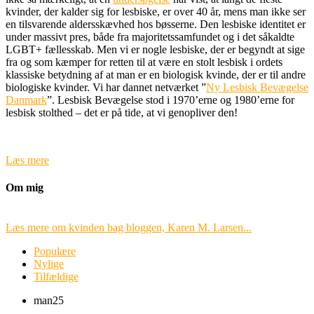
kvinder, der kalder sig for lesbiske, er over 40 år, mens man ikke ser
en tilsvarende aldersskævhed hos bøsserne. Den lesbiske identitet er
under massivt pres, både fra majoritetssamfundet og i det såkaldte
LGBT+ fællesskab. Men vi er nogle lesbiske, der er begyndt at sige
fra og som kæmper for retten til at være en stolt lesbisk i ordets
klassiske betydning af at man er en biologisk kvinde, der er til andre
biologiske kvinder. Vi har dannet netværket ”
Ny Lesbisk Bevægelse
Danmark
”. Lesbisk Bevægelse stod i 1970’erne og 1980’erne for
lesbisk stolthed – det er på tide, at vi genopliver den!
Læs mere
Om mig
Læs mere om kvinden bag bloggen, Karen M. Larsen...
Populære
Nylige
Tilfældige
man
25