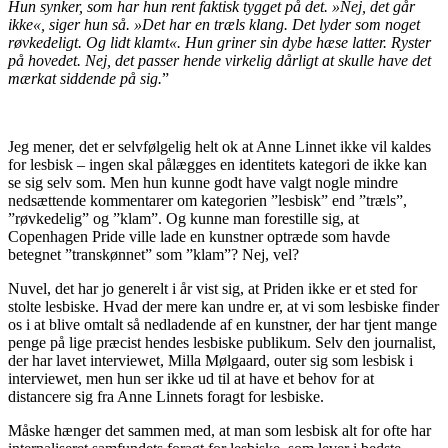
Hun synker, som har hun rent faktisk tygget på det. »Nej, det går
ikke«, siger hun så. »Det har en træls klang. Det lyder som noget
røvkedeligt. Og lidt klamt«. Hun griner sin dybe hæse latter. Ryster
på hovedet. Nej, det passer hende virkelig dårligt at skulle have det
mærkat siddende på sig.
”
Jeg mener, det er selvfølgelig helt ok at Anne Linnet ikke vil kaldes
for lesbisk – ingen skal pålægges en identitets kategori de ikke kan
se sig selv som. Men hun kunne godt have valgt nogle mindre
nedsættende kommentarer om kategorien ”lesbisk” end ”træls”,
”røvkedelig” og ”klam”. Og kunne man forestille sig, at
Copenhagen Pride ville lade en kunstner optræde som havde
betegnet ”transkønnet” som ”klam”? Nej, vel?
Nuvel, det har jo generelt i år vist sig, at Priden ikke er et sted for
stolte lesbiske. Hvad der mere kan undre er, at vi som lesbiske finder
os i at blive omtalt så nedladende af en kunstner, der har tjent mange
penge på lige præcist hendes lesbiske publikum. Selv den journalist,
der har lavet interviewet, Milla Mølgaard, outer sig som lesbisk i
interviewet, men hun ser ikke ud til at have et behov for at
distancere sig fra Anne Linnets foragt for lesbiske.
Måske hænger det sammen med, at man som lesbisk alt for ofte har