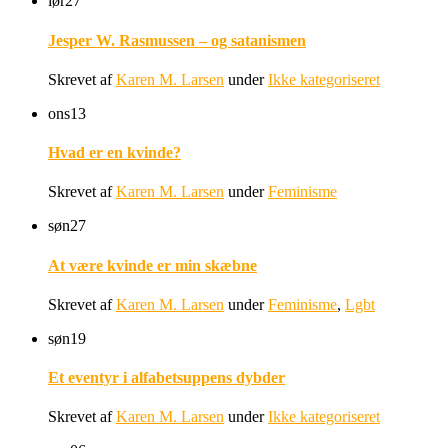
lør
27
Jesper W. Rasmussen – og satanismen
Skrevet af
Karen M. Larsen
under
Ikke kategoriseret
ons
13
Hvad er en kvinde?
Skrevet af
Karen M. Larsen
under
Feminisme
søn
27
At være kvinde er min skæbne
Skrevet af
Karen M. Larsen
under
Feminisme
,
Lgbt
søn
19
Et eventyr i alfabetsuppens dybder
Skrevet af
Karen M. Larsen
under
Ikke kategoriseret