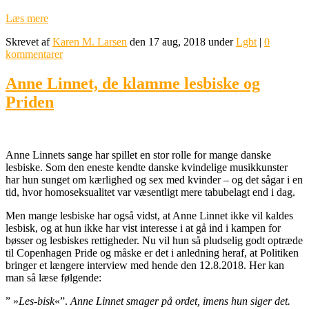
Læs mere
Skrevet af
Karen M. Larsen
den 17 aug, 2018 under
Lgbt
|
0
kommentarer
Anne Linnet, de klamme lesbiske og
Priden
Anne Linnets sange har spillet en stor rolle for mange danske
lesbiske. Som den eneste kendte danske kvindelige musikkunster
har hun sunget om kærlighed og sex med kvinder – og det sågar i en
tid, hvor homoseksualitet var væsentligt mere tabubelagt end i dag.
Men mange lesbiske har også vidst, at Anne Linnet ikke vil kaldes
lesbisk, og at hun ikke har vist interesse i at gå ind i kampen for
bøsser og lesbiskes rettigheder. Nu vil hun så pludselig godt optræde
til Copenhagen Pride og måske er det i anledning heraf, at Politiken
bringer et længere interview med hende den 12.8.2018. Her kan
man så læse følgende:
” »
Les-bisk
«”.
Anne
Linnet
smager på ordet, imens hun siger det.