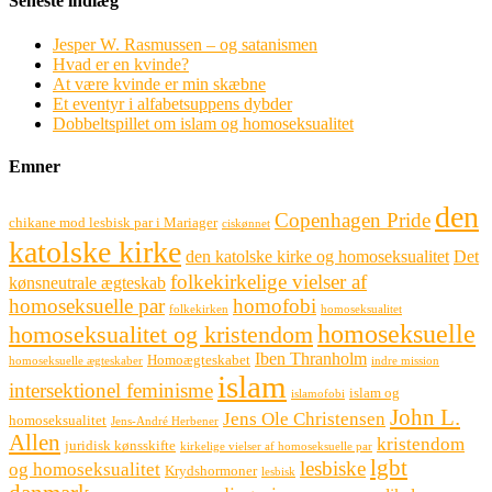
Seneste indlæg
Jesper W. Rasmussen – og satanismen
Hvad er en kvinde?
At være kvinde er min skæbne
Et eventyr i alfabetsuppens dybder
Dobbeltspillet om islam og homoseksualitet
Emner
den
Copenhagen Pride
chikane mod lesbisk par i Mariager
ciskønnet
katolske kirke
den katolske kirke og homoseksualitet
Det
folkekirkelige vielser af
kønsneutrale ægteskab
homoseksuelle par
homofobi
folkekirken
homoseksualitet
homoseksuelle
homoseksualitet og kristendom
Iben Thranholm
Homoægteskabet
homoseksuelle ægteskaber
indre mission
islam
intersektionel feminisme
islam og
islamofobi
John L.
Jens Ole Christensen
homoseksualitet
Jens-André Herbener
Allen
kristendom
juridisk kønsskifte
kirkelige vielser af homoseksuelle par
lgbt
lesbiske
og homoseksualitet
Krydshormoner
lesbisk