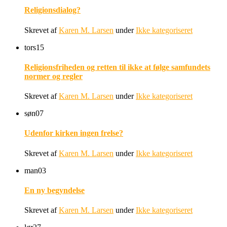
Religionsdialog?
Skrevet af
Karen M. Larsen
under
Ikke kategoriseret
tors
15
Religionsfriheden og retten til ikke at følge samfundets
normer og regler
Skrevet af
Karen M. Larsen
under
Ikke kategoriseret
søn
07
Udenfor kirken ingen frelse?
Skrevet af
Karen M. Larsen
under
Ikke kategoriseret
man
03
En ny begyndelse
Skrevet af
Karen M. Larsen
under
Ikke kategoriseret