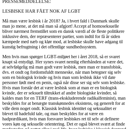
PRESSEMEDDELELSE:
LESBISKE HAR FÅET NOK AF LGBT
Må man være lesbisk i år 2018? Ja, i hvert fald i Danmark skulle
man jo mene, at det må man så afgjort! Accept af homoseksuelle
bliver nærmest fremstillet som en dansk værdi af de fleste politikere
inklusive dem, der repræsenterer partier, som indtil for få år siden
kæmpede med næb og klør mod, at lesbiske skulle have adgang til
kunstig befrugtning i det offentlige sundhedssystem.
Men hvis man spørger LGBT-miljøet her i året 2018, så er svaret
knapt så entydigt. Her synes svaret nemlig efterhånden at være det,
at selvfølgelig må man godt være lesbisk, men man er transfobisk,
dvs. et ondt og fordomsfuldt menneske, når man betegner sig selv
som en biologisk kvinde og hvis man som lesbisk ikke vil date
personer født med en penis, også når disse ser sig selv som lesbiske.
Hvis man forstår det at være lesbisk som at man er en biologisk
kvinde, der er seksuelt tiltrukket af andre biologiske kvinder, så
kaldes man for en TERF (trans-ekskluderende radikalfeminist), man
beskyldes for at benægte transkønnedes eksistens, og generelt for at
ville dem noget ondt. Klassisk lesbisk identitet og seksualitet er
blevet til hadefuld tale, og man beskyldes for at være en
hadprædikant, hvis man forsvarer lesbiskes ret til selv at definere
vores køn og seksuelle orientering. Det er også blevet svært at finde