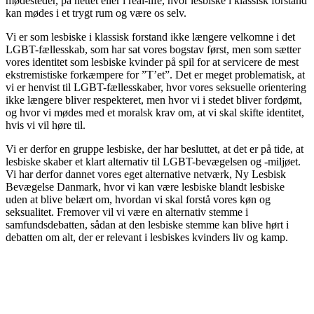
mødesteder, på nettet eller i real-life, hvor lesbiske i klassisk forstand
kan mødes i et trygt rum og være os selv.
Vi er som lesbiske i klassisk forstand ikke længere velkomne i det
LGBT-fællesskab, som har sat vores bogstav først, men som sætter
vores identitet som lesbiske kvinder på spil for at servicere de mest
ekstremistiske forkæmpere for ”T’et”. Det er meget problematisk, at
vi er henvist til LGBT-fællesskaber, hvor vores seksuelle orientering
ikke længere bliver respekteret, men hvor vi i stedet bliver fordømt,
og hvor vi mødes med et moralsk krav om, at vi skal skifte identitet,
hvis vi vil høre til.
Vi er derfor en gruppe lesbiske, der har besluttet, at det er på tide, at
lesbiske skaber et klart alternativ til LGBT-bevægelsen og -miljøet.
Vi har derfor dannet vores eget alternative netværk, Ny Lesbisk
Bevægelse Danmark, hvor vi kan være lesbiske blandt lesbiske
uden at blive belært om, hvordan vi skal forstå vores køn og
seksualitet. Fremover vil vi være en alternativ stemme i
samfundsdebatten, sådan at den lesbiske stemme kan blive hørt i
debatten om alt, der er relevant i lesbiskes kvinders liv og kamp.