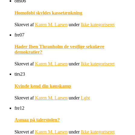
ons
06
Homofobi skyldes kassetænkning
Skrevet af
Karen M. Larsen
under
Ikke kategoriseret
fre
07
Hader Iben Thranholm de vestlige sekulære
demokratier?
Skrevet af
Karen M. Larsen
under
Ikke kategoriseret
tirs
23
Kvinde kend din kønskamp
Skrevet af
Karen M. Larsen
under
Lgbt
fre
12
Asmaa på talerstolen?
Skrevet af
Karen M. Larsen
under
Ikke kategoriseret