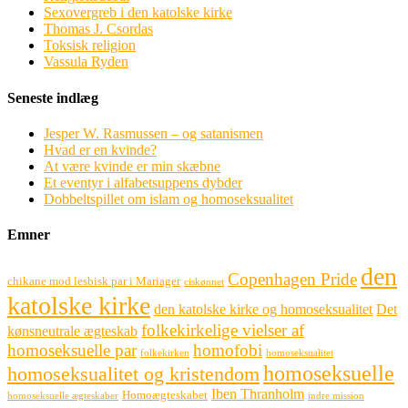
Sexovergreb i den katolske kirke
Thomas J. Csordas
Toksisk religion
Vassula Ryden
Seneste indlæg
Jesper W. Rasmussen – og satanismen
Hvad er en kvinde?
At være kvinde er min skæbne
Et eventyr i alfabetsuppens dybder
Dobbeltspillet om islam og homoseksualitet
Emner
den
Copenhagen Pride
chikane mod lesbisk par i Mariager
ciskønnet
katolske kirke
den katolske kirke og homoseksualitet
Det
folkekirkelige vielser af
kønsneutrale ægteskab
homoseksuelle par
homofobi
folkekirken
homoseksualitet
homoseksuelle
homoseksualitet og kristendom
Iben Thranholm
Homoægteskabet
homoseksuelle ægteskaber
indre mission