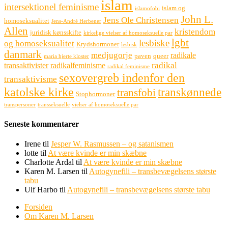
islam
intersektionel feminisme
islam og
islamofobi
John L.
Jens Ole Christensen
homoseksualitet
Jens-André Herbener
Allen
kristendom
juridisk kønsskifte
kirkelige vielser af homoseksuelle par
lgbt
lesbiske
og homoseksualitet
Krydshormoner
lesbisk
danmark
medjugorje
radikale
paven
queer
maria hjerte kloster
radikal
transaktivister
radikalfeminisme
radikal feminisme
sexovergreb indenfor den
transaktivisme
katolske kirke
transkønnede
transfobi
Stophormoner
transpersoner
transseksuelle
vielser af homoseksuelle par
Seneste kommentarer
Irene
til
Jesper W. Rasmussen – og satanismen
lotte
til
At være kvinde er min skæbne
Charlotte Ardal
til
At være kvinde er min skæbne
Karen M. Larsen
til
Autogynefili – transbevægelsens største
tabu
Ulf Harbo
til
Autogynefili – transbevægelsens største tabu
Forsiden
Om Karen M. Larsen