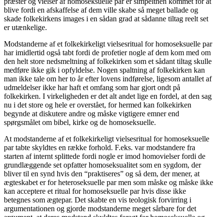
præster og vielser af homoseksuelle par er simpelthen kommet for at
blive fordi en afskaffelse af dem ville skabe så meget ballade og
skade folkekirkens images i en sådan grad at sådanne tiltag reelt set
er utænkelige.
Modstanderne af et folkekirkeligt vielsesritual for homoseksuelle par
har imidlertid også tabt fordi de profetier nogle af dem kom med om
den helt store nedsmeltning af folkekirken som et sådant tiltag skulle
medføre ikke gik i opfyldelse. Nogen spaltning af folkekirken kan
man ikke tale om her to år efter lovens indførelse, ligesom antallet af
udmeldelser ikke har haft et omfang som har gjort ondt på
folkekirken. I virkeligheden er det alt andet lige en fordel, at den sag
nu i det store og hele er overstået, for hermed kan folkekirken
begynde at diskutere andre og måske vigtigere emner end
spørgsmålet om bibel, kirke og de homoseksuelle.
At modstanderne af et folkekirkeligt vielsesritual for homoseksuelle
par tabte skyldtes en række forhold. F.eks. var modstandere fra
starten af internt splittede fordi nogle er imod homovielser fordi de
grundlæggende set opfatter homoseksualitet som en sygdom, der
bliver til en synd hvis den “praktiseres” og så dem, der mener, at
ægteskabet er for heteroseksuelle par men som måske og måske ikke
kan acceptere et ritual for homoseksuelle par hvis disse ikke
betegnes som ægtepar. Det skabte en vis teologisk forvirring i
argumentationen og gjorde modstanderne meget sårbare for det