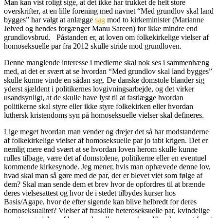
Man kan vist roligt sige, at det ikke har trukket de helt store
overskrifter, at en lille forening med navnet “Med grundlov skal land
bygges” har valgt at anlægge
sag
mod to kirkeminister (Marianne
Jelved og hendes forgænger Manu Sareen) for ikke mindre end
grundlovsbrud. Påstanden er, at loven om folkekirkelige vielser af
homoseksuelle par fra 2012 skulle stride mod grundloven.
Denne manglende interesse i medierne skal nok ses i sammenhæng
med, at det er svært at se hvordan “Med grundlov skal land bygges”
skulle kunne vinde en sådan sag. De danske domstole blander sig
yderst sjældent i politikernes lovgivningsarbejde, og det virker
usandsynligt, at de skulle have lyst til at fastlægge hvordan
politikerne skal styre eller ikke styre folkekirken eller hvordan
luthersk kristendoms syn på homoseksuelle vielser skal defineres.
Lige meget hvordan man vender og drejer det så har modstanderne
af folkekirkelige vielser af homoseksuelle par jo tabt krigen. Det er
nemlig mere end svært at se hvordan loven herom skulle kunne
rulles tilbage, være det af domstolene, politikerne eller en eventuel
kommende kirkesynode. Jeg mener, hvis man ophævede denne lov,
hvad skal man så gøre med de par, der er blevet viet som følge af
dem? Skal man sende dem et brev hvor de opfordres til at brænde
deres vielsesattest og hvor de i stedet tilbydes kurser hos
Basis/Agape, hvor de efter sigende kan blive helbredt for deres
homoseksualitet? Vielser af fraskilte heteroseksuelle par, kvindelige