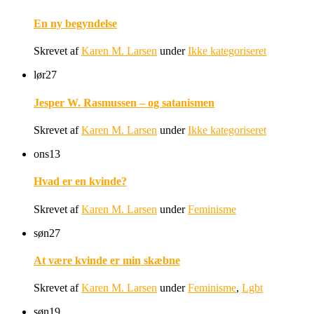
En ny begyndelse
Skrevet af
Karen M. Larsen
under
Ikke kategoriseret
lør
27
Jesper W. Rasmussen – og satanismen
Skrevet af
Karen M. Larsen
under
Ikke kategoriseret
ons
13
Hvad er en kvinde?
Skrevet af
Karen M. Larsen
under
Feminisme
søn
27
At være kvinde er min skæbne
Skrevet af
Karen M. Larsen
under
Feminisme
,
Lgbt
søn
19