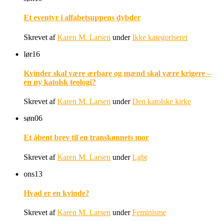
Et eventyr i alfabetsuppens dybder
Skrevet af
Karen M. Larsen
under
Ikke kategoriseret
lør
16
Kvinder skal være ærbare og mænd skal være krigere –
en ny katolsk teologi?
Skrevet af
Karen M. Larsen
under
Den katolske kirke
søn
06
Et åbent brev til en transkønnets mor
Skrevet af
Karen M. Larsen
under
Lgbt
ons
13
Hvad er en kvinde?
Skrevet af
Karen M. Larsen
under
Feminisme