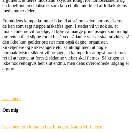
argument, at deres modstand skyldtes foragt for homoseksuelle og
en bibelfundamentalisme, som kun et lille mindretal af folkekirkens
medlemmer deler.
Fremtidens kampe kommer ikke til at stå om selve homovielserne,
de kan som sagt næppe afskaffes igen. I stedet vil vi nok se, at
modstanderne vil forsøge, at køre så mange principsager som muligt
om retten til at slippe for at bistå ved sådanne vielser skal udvides, så
den ikke kun gælder præster men også degne, organister,
kirketjenere og kirkesangere etc. samtidigt med, at nogle
homoaktivister sikkert vil forsøge, at kæmpe for at også præsternes
ret til at nægte, at forestå sådanne vielser skal fjernes. Så krigen er
ikke nødvendigvis helt slut endnu, men dens overordnede udgang er
afgjort.
Læs mere
Om mig
Læs mere om kvinden bag bloggen, Karen M. Larsen...