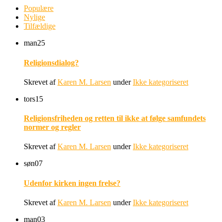
Populære
Nylige
Tilfældige
man
25
Religionsdialog?
Skrevet af
Karen M. Larsen
under
Ikke kategoriseret
tors
15
Religionsfriheden og retten til ikke at følge samfundets
normer og regler
Skrevet af
Karen M. Larsen
under
Ikke kategoriseret
søn
07
Udenfor kirken ingen frelse?
Skrevet af
Karen M. Larsen
under
Ikke kategoriseret
man
03