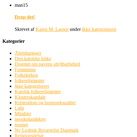
man
15
Drop det!
Skrevet af
Karen M. Larsen
under
Ikke kategoriseret
Kategorier
Åbenbaringer
Den katolske kirke
Dogmet om pavens ufejlbarlighed
Feminisme
Folkekirken
folkereligiøsitet
Ikke kategoriseret
Katolsk folkereligiøsitet
Klosterskandale
Kristendom og homoseksualitet
Lgbt
Mirakler
neoskolastikken
nonner
Ny Lesbisk Bevægelse Danmark
Religionsdebat