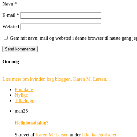
Navn
*
E-mail
*
Websted
Gem mit navn, mail og websted i denne browser til næste gang j
Om mig
Læs mere om kvinden bag bloggen, Karen M. Larsen...
Populære
Nylige
Tilfældige
man
25
Religionsdialog?
Skrevet af
Karen M. Larsen
under
Ikke kategoriseret