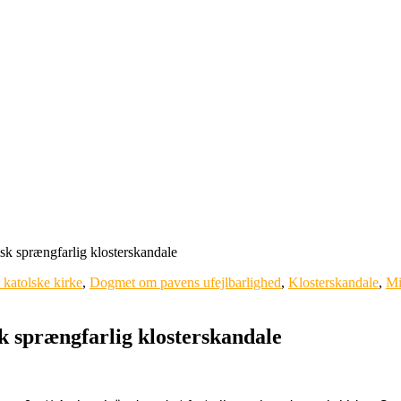
sk sprængfarlig klosterskandale
katolske kirke
,
Dogmet om pavens ufejlbarlighed
,
Klosterskandale
,
Mi
k sprængfarlig klosterskandale