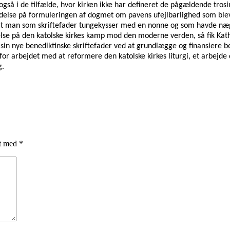
rer også i de tilfælde, hvor kirken ikke har defineret de pågældende t
else på formuleringen af dogmet om pavens ufejlbarlighed som blev f
 man som skriftefader tungekysser med en nonne og som havde nægtet 
else på den katolske kirkes kamp mod den moderne verden, så fik Kath
 sin nye benediktinske skriftefader ved at grundlægge og finansiere be
e for arbejdet med at reformere den katolske kirkes liturgi, et arbej
g.
et med
*