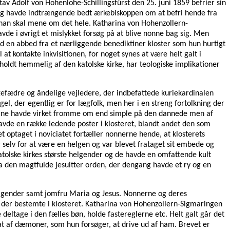
v Adolf von Hohenlohe-Schillingsfürst den 25. juni 1859 befrier sin
ing havde indtrængende bedt ærkebiskoppen om at befri hende fra
ad han skal mene om det hele. Katharina von Hohenzollern-
de i øvrigt et mislykket forsøg på at blive nonne bag sig. Men
d en abbed fra et nærliggende benediktiner kloster som hun hurtigt
t kontakte inkvisitionen, for noget synes at være helt galt i
oldt hemmelig af den katolske kirke, har teologiske implikationer
tefædre og åndelige vejledere, der indbefattede kuriekardinalen
el, der egentlig er for lægfolk, men her i en streng fortolkning der
nerne havde virket fromme om end simple på den dannede men af
avde en række ledende poster i klosteret, blandt andet den som
optaget i noviciatet fortæller nonnerne hende, at klosterets
selv for at være en helgen og var blevet frataget sit embede og
atolske kirkes største helgender og de havde en omfattende kult
ra den magtfulde jesuitter orden, der dengang havde et ry og en
elgender samt jomfru Maria og Jesus. Nonnerne og deres
, der bestemte i klosteret. Katharina von Hohenzollern-Sigmaringen
eltage i den fælles bøn, holde fastereglerne etc. Helt galt går det
at af dæmoner, som hun forsøger, at drive ud af ham. Brevet er