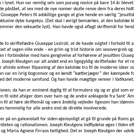
m i lyset. Hun var nemlig selv som purung novice på bare 14 år blevet
avde påstået, at sex med de nye nonner skulle rense dem fra deres hi
useppe Peters til adskillige gange at give hende en særlig ”jesuitisk
lusive dybe tungekys. (Det skal i øvrigt bemærkes, at den katolske kir
emmer den seksuelle lyst). Han havde også aflagt skriftemål for he
o skriftefædre Giuseppe Leziroli, at de havde svigtet i forhold til 
t af sagen ville ende – en grim og trist historie om sexovergreb og 
an i forbindelse med hans gengivelse af forhørene af jesuitten Giusep
oseph Kleutgen var alt andet end en ligegyldig skriftefader for et re
er afviste enhver tilpasning af den katolske tro til de moderne ideer
han var en ivrig bogcensor og en kendt ”kætterjæger” der kæmpede for
g med det moderne samfund. Og han havde mægtige venner i Vatikanet
ionen, da han er eminent dygtig til at formulere sig og er glat som e
en til sidst afsiger dom over ham og de andre anklagede fra Sant’ Amb
n til at høre skriftemål og være åndelig vejleder ligesom han idømmes
es hemmelig for alle andre end de direkte involverede.
 på en galeanstalt for siden øjensynligt at gå til grunde på Roms gad
ten og rationalismen. Joseph Kleutgens indflydelse øges i tiden efte
as og Maria Agnese Firraos hellighed. Det er Joseph Kleutgen der ud