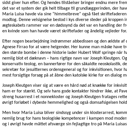
sidst giver hun efter. Og hendes tilståelser bringer endnu mere fre
det var et system der gik helt tilbage til grundlæggerinden, der h
Maria Luisa havde via sine ”himmelbreve” også fået skriftefaderen Gi
modtog. Denne velsignelse bestod i kys diverse steder på kroppen ink
ægteskabets rammer var en dødssynd da det var en handling der fr
en kvinde som han havde været skriftefader og åndelig vejleder for.
Efter nogen bearbejdning indrømmer abbedissen og den ældste af de t
Agnese Firrao for at være helgender. Her kunne man måske have troe
den største bombe i denne historie lader Hubert Wolf springe når h
nemlig blot et dæknavn – hans rigtige navn var Joseph Kleutgen. Og J
konservativ teolog, en bannerfører for den såkaldte neoskolastik, d
sekretær for jesuitternes ordensgeneral og for inkvisitionen, hvor 
mest forsigtige forsøg på at åbne den katolske kirke for en dialo
Joseph Kleutgen viser sig at være en hård nød at knække for inkvisit
ham er for stærkt. Og selv hans gode kontakter hindrer ikke, at Pav
streng husarrest i et nonnekloster og Joseph Kleutgen fratages rette
øvrigt forløbet i dybeste hemmelighed og også domsafsigelsen hold
Men hvor Maria Luisa bliver sindssyg under sin klosterarrest, kommer
nemlig brug for hans teologiske kompetencer i kampen mod modernite
og i øvrigt havde måttet afsværge sin fejlagtige tro på Maria Luis