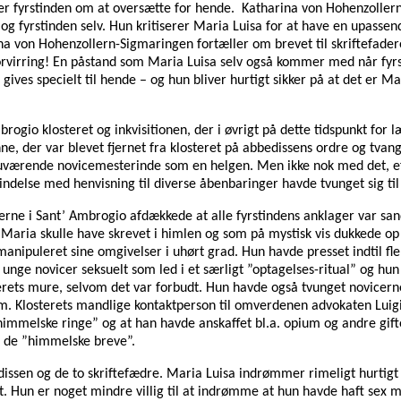
er fyrstinden om at oversætte for hende. Katharina von Hohenzollern-
 og fyrstinden selv. Hun kritiserer Maria Luisa for at have en upas
arina von Hohenzollern-Sigmaringen fortæller om brevet til skriftefa
orvirring! En påstand som Maria Luisa selv også kommer med når fyrs
ives specielt til hende – og hun bliver hurtigt sikker på at det er Mar
mbrogio klosteret og inkvisitionen, der i øvrigt på dette tidspunkt f
ne, der var blevet fjernet fra klosteret på abbedissens ordre og tvan
nuværende novicemesterinde som en helgen. Men ikke nok med det, ef
ndelse med henvisning til diverse åbenbaringer havde tvunget sig ti
nerne i Sant’ Ambrogio afdækkede at alle fyrstindens anklager var s
Maria skulle have skrevet i himlen og som på mystisk vis dukkede op
anipuleret sine omgivelser i uhørt grad. Hun havde presset indtil fler
 unge novicer seksuelt som led i et særligt ”optagelses-ritual” og 
erets mure, selvom det var forbudt. Hun havde også tvunget novicerne
. Klosterets mandlige kontaktperson til omverdenen advokaten Luigi F
”himmelske ringe” og at han havde anskaffet bl.a. opium og andre gif
t de ”himmelske breve”.
dissen og de to skriftefædre. Maria Luisa indrømmer rimeligt hurtig
. Hun er noget mindre villig til at indrømme at hun havde haft sex m