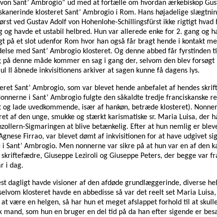
 von Sant’ Ambrogio” ud med at fortælle om hvordan ærkebiskop Gusta
iskanerinde klosteret Sant’ Ambrogio i Rom. Hans højadelige slægtn
 Først ved Gustav Adolf von Hohenlohe-Schillingsfürst ikke rigtigt hv
og havde et ustabil helbred. Hun var allerede enke for 2. gang og hav
gt på et slot udenfor Rom hvor han også får bragt hende i kontakt me
lse med Sant’ Ambrogio klosteret. Og denne abbed får fyrstinden til a
og på denne måde kommer en sag i gang der, selvom den blev forsøgt h
aul II åbnede inkvisitionens arkiver at sagen kunne få dagens lys.
teret Sant’ Ambrogio, som var blevet hende anbefalet af hendes skrif
Nonnerne i Sant’ Ambrogio fulgte den såkaldte tredje franciskanske reg
eret og lade uvedkommende, især af hankøn, betræde klosteret). Non
t af den unge, smukke og stærkt karismatiske sr. Maria Luisa, der h
lern-Sigmaringen at blive betænkelig. Efter at hun nemlig er blevet 
se Firrao, var blevet dømt af inkvisitionen for at have udgivet sig 
e i Sant’ Ambrogio. Men nonnerne var sikre på at hun var en af den k
 skriftefædre, Giuseppe Leziroli og Giuseppe Peters, der begge var f
r i dag.
t dagligt havde visioner af den afdøde grundlæggerinde, diverse h
 selvom klosteret havde en abbedisse så var det reelt set Maria Luisa
være en helgen, så har hun et meget afslappet forhold til at skulle d
sk mand, som hun en bruger en del tid på da han efter sigende er bes