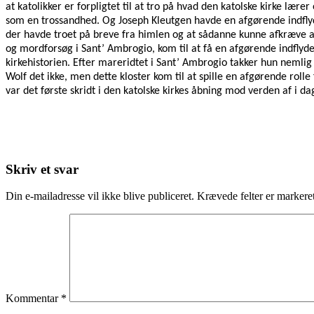
at katolikker er forpligtet til at tro på hvad den katolske kirke læ
som en trossandhed. Og Joseph Kleutgen havde en afgørende indflyd
der havde troet på breve fra himlen og at sådanne kunne afkræve at
og mordforsøg i Sant’ Ambrogio, kom til at få en afgørende indflyd
kirkehistorien. Efter mareridtet i Sant’ Ambrogio takker hun nemlig
Wolf det ikke, men dette kloster kom til at spille en afgørende roll
var det første skridt i den katolske kirkes åbning mod verden af i da
Skriv et svar
Din e-mailadresse vil ikke blive publiceret.
Krævede felter er marker
Kommentar
*