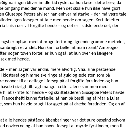
Sigmaringen bliver imidlertid rystet da hun læser dette brev, da
sende omgang med denne mand. Men det skulle hun ikke have gjort,
deren Giuseppe Peters afviser han enhver mistanke – der må være tale
tinden igen forsøger at tale med hende om sagen. Kort tid efter
ia Luisa der vil forgifte hende – og det er i sidste ende det, der
or længst er ophørt med at bruge tortur og lignende grumme metoder,
gsanbragt i et andet. Hun kan fortælle, at man i Sant’ Ambrogio
ter nogen tøven fortæller hun også, at hun over en længere
l sex med hende.
ande – men sagen var endnu mere alvorlig. Vha. sine påstående
 i klosteret og himmelske ringe af guld og ædelsten som på
e nonner til at deltage i forsøg på at forgifte fyrstinden og hun
hun havde i øvrigt tilbragt mange nætter alene sammen med
 til at skrifte for hende – og skriftefaderen Giuseppe Peters havde
ranceshetti kunne fortælle, at han på bestilling af Maria Luisa,
te, som hun havde brugt i forsøget på at dræbe fyrstinden. Og en af
t at alle hendes påståede åbenbaringer var det pure opspind selvom
ed novicerne og at hun havde forsøgt at myrde fyrstinden, men til