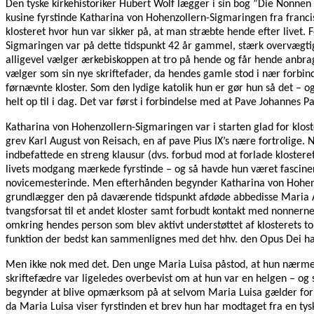
Den tyske kirkehistoriker Hubert Wolf lægger i sin bog ”Die Nonnen
kusine fyrstinde Katharina von Hohenzollern-Sigmaringen fra franc
klosteret hvor hun var sikker på, at man stræbte hende efter livet.
Sigmaringen var på dette tidspunkt 42 år gammel, stærk overvægtig 
alligevel vælger ærkebiskoppen at tro på hende og får hende anbra
vælger som sin nye skriftefader, da hendes gamle stod i nær forbinde
førnævnte kloster. Som den lydige katolik hun er gør hun så det – 
helt op til i dag. Det var først i forbindelse med at Pave Johannes P
Katharina von Hohenzollern-Sigmaringen var i starten glad for klos
grev Karl August von Reisach, en af pave Pius IX’s nære fortrolige. 
indbefattede en streng klausur (dvs. forbud mod at forlade klost
livets modgang mærkede fyrstinde – og så havde hun været fascinere
novicemesterinde. Men efterhånden begynder Katharina von Hohenzol
grundlægger den på daværende tidspunkt afdøde abbedisse Maria Agne
tvangsforsat til et andet kloster samt forbudt kontakt med nonnern
omkring hendes person som blev aktivt understøttet af klosterets to
funktion der bedst kan sammenlignes med det hhv. den Opus Dei ha
Men ikke nok med det. Den unge Maria Luisa påstod, at hun nærmes
skriftefædre var ligeledes overbevist om at hun var en helgen – og
begynder at blive opmærksom på at selvom Maria Luisa gælder for at 
da Maria Luisa viser fyrstinden et brev hun har modtaget fra en ty