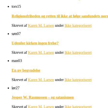
tors
15
Religionsfriheden og retten til ikke at følge samfundets nor
Skrevet af
Karen M. Larsen
under
Ikke kategoriseret
søn
07
Udenfor kirken ingen frelse?
Skrevet af
Karen M. Larsen
under
Ikke kategoriseret
man
03
En ny begyndelse
Skrevet af
Karen M. Larsen
under
Ikke kategoriseret
lør
27
Jesper W. Rasmussen – og satanismen
Skrevet af
Karen M. Larsen
under
Ikke kategoriseret