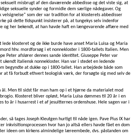
 seksuelt misbrugt af den daværende abbedisse og det viste sig, at
dtidige seksuelle synder og formidle dem særlige nådegaver. Og
 velsignelse” som der var tradition for at klosterets abbedisser
ke på dette tidspunkt insisterer på, at tungekys selv indenfor
nde og her bekendt, at han havde haft en længevarende affære med
at lede klosteret og de ikke burde have anset Maria Luisa og Maria
mord hhv. mordforsøg i et nonnekloster i 1800-tallets Italien. Men
pe Peter afslører dennes sande identitet. Giuseppe Peter var
t ukendt italiensk nonnekloster. Han var i stedet en ledende
 som begyndte at dukke op i 1800-tallet. Han arbejdede både som
 at få forbudt ethvert teologisk værk, der forsøgte sig med selv de
.
n ål. Men til sidst får man ham op i et hjørne da materialet mod
rogio. Klosteret bliver opløst, Maria Luisa dømmes til 20 år i en
 to år i husarrest i et af jesuitternes ordenshuse. Hele sagen var i
er, så tages Joseph Kleutgen hurtigt til nåde igen. Pave Pius IX har
r inkvisitionsprocessen hvor han jo altså ellers havde fået en dom
vikler ideen om kirkens almindelige læreembede, dvs. påstanden om