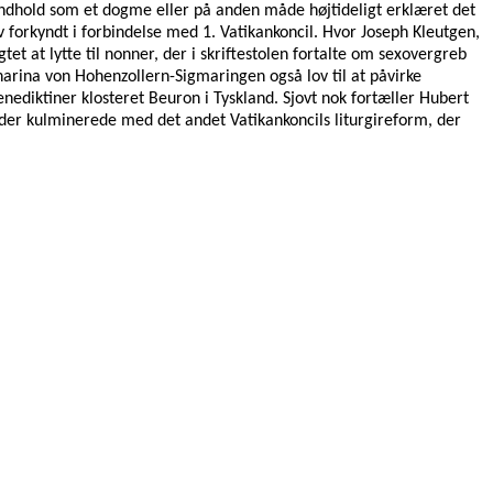
rosindhold som et dogme eller på anden måde højtideligt erklæret det
orkyndt i forbindelse med 1. Vatikankoncil. Hvor Joseph Kleutgen,
at lytte til nonner, der i skriftestolen fortalte om sexovergreb
arina von Hohenzollern-Sigmaringen også lov til at påvirke
nediktiner klosteret Beuron i Tyskland. Sjovt nok fortæller Hubert
de der kulminerede med det andet Vatikankoncils liturgireform, der