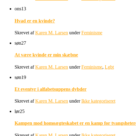
ons
13
Hvad er en kvinde?
Skrevet af
Karen M. Larsen
under
Feminisme
søn
27
At være kvinde er min skæbne
Skrevet af
Karen M. Larsen
under
Feminisme
,
Lgbt
søn
19
Et eventyr i alfabetsuppens dybder
Skrevet af
Karen M. Larsen
under
Ikke kategoriseret
lør
25
Kampen mod homoægteskabet er en kamp for tvangshetero
Skrevet af
Karen M. Larsen
under
Ikke kategoriseret