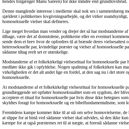
hendes forgænger Manu Sareen) for ikke mindre end grundlovsbrud. På
Denne manglende interesse i medierne skal nok ses i sammenhæng med,
sjældent i politikernes lovgivningsarbejde, og det virker usandsynligt, 
homoseksuelle vielser skal defineres.
Lige meget hvordan man vender og drejer det så har modstanderne af f
tilbage, være det af domstolene, politikerne eller en eventuel komme
sende dem et brev hvor de opfordres til at brænde deres vielsesattest o
heteroseksuelle par, kvindelige præster og vielser af homoseksuelle pa
sådanne tiltag reelt set er utænkelige.
Modstanderne af et folkekirkeligt vielsesritual for homoseksuelle par 
medføre ikke gik i opfyldelse. Nogen spaltning af folkekirken kan man 
virkeligheden er det alt andet lige en fordel, at den sag nu i det sto
homoseksuelle.
At modstanderne af et folkekirkeligt vielsesritual for homoseksuelle pa
grundlæggende set opfatter homoseksualitet som en sygdom, der bliver
acceptere et ritual for homoseksuelle par hvis disse ikke betegnes so
skyldtes foragt for homoseksuelle og en bibelfundamentalisme, som ku
Fremtidens kampe kommer ikke til at stå om selve homovielserne, de ka
at slippe for at bistå ved sådanne vielser skal udvides, så den ikke ku
kæmpe for at også præsternes ret til at nægte, at forestå sådanne viel