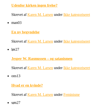
Udenfor kirken ingen frelse?
Skrevet af
Karen M. Larsen
under
Ikke kategoriseret
man
03
En ny begyndelse
Skrevet af
Karen M. Larsen
under
Ikke kategoriseret
lør
27
Jesper W. Rasmussen – og satanismen
Skrevet af
Karen M. Larsen
under
Ikke kategoriseret
ons
13
Hvad er en kvinde?
Skrevet af
Karen M. Larsen
under
Feminisme
søn
27