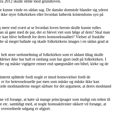
ra 2012 skulle stride mod grundloven.
e kunne vinde en sådan sag. De danske domstole blander sig yderst
er ikke styre folkekirken eller hvordan luthersk kristendoms syn på
g mere end svært at se hvordan loven herom skulle kunne rulles
n så gøre med de par, der er blevet viet som følge af dem? Skal man
 kan blive helbredt for deres homoseksualitet? Vielser af fraskilte
kabe så meget ballade og skade folkekirkens images i en sådan grad at
helt store nedsmeltning af folkekirken som et sådant tiltag skulle
ldelser ikke har haft et omfang som har gjort ondt på folkekirken. I
 andre og måske vigtigere emner end spørgsmålet om bibel, kirke og de
internt splittede fordi nogle er imod homovielser fordi de
et er for heteroseksuelle par men som måske og måske ikke kan
gjorde modstanderne meget sårbare for det argument, at deres modstand
e vil forsøge, at køre så mange principsager som muligt om retten til
 etc. samtidigt med, at nogle homoaktivister sikkert vil forsøge, at
ns overordnede udgang er afgjort.