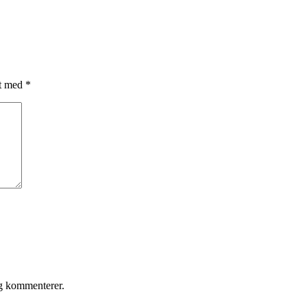
et med
*
eg kommenterer.