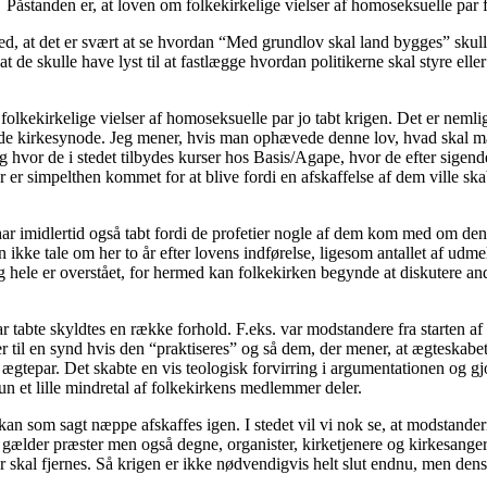
standen er, at loven om folkekirkelige vielser af homoseksuelle par f
 at det er svært at se hvordan “Med grundlov skal land bygges” skull
at de skulle have lyst til at fastlægge hvordan politikerne skal styre ell
olkekirkelige vielser af homoseksuelle par jo tabt krigen. Det er nemli
nde kirkesynode. Jeg mener, hvis man ophævede denne lov, hvad skal ma
g hvor de i stedet tilbydes kurser hos Basis/Agape, hvor de efter sigende
r er simpelthen kommet for at blive fordi en afskaffelse af dem ville s
har imidlertid også tabt fordi de profetier nogle af dem kom med om den 
ikke tale om her to år efter lovens indførelse, ligesom antallet af udme
re og hele er overstået, for hermed kan folkekirken begynde at diskutere
r tabte skyldtes en række forhold. F.eks. var modstandere fra starten af 
 til en synd hvis den “praktiseres” og så dem, der mener, at ægteskab
m ægtepar. Det skabte en vis teologisk forvirring i argumentationen og 
n et lille mindretal af folkekirkens medlemmer deler.
n som sagt næppe afskaffes igen. I stedet vil vi nok se, at modstandern
n gælder præster men også degne, organister, kirketjenere og kirkesangere
ser skal fjernes. Så krigen er ikke nødvendigvis helt slut endnu, men de