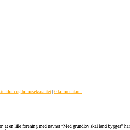
stendom og homoseksualitet
|
0 kommentarer
ifter, at en lille forening med navnet “Med grundlov skal land bygges” ha