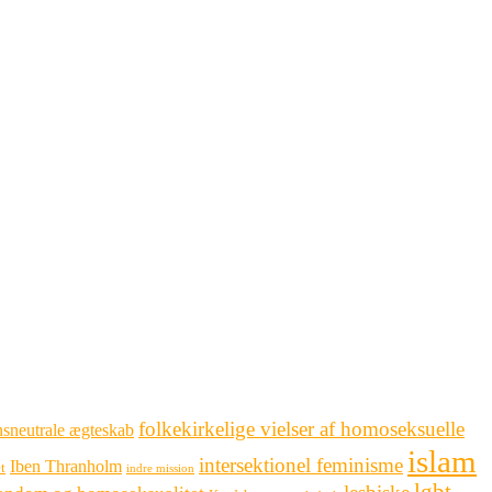
folkekirkelige vielser af homoseksuelle
sneutrale ægteskab
islam
intersektionel feminisme
Iben Thranholm
t
indre mission
lgbt