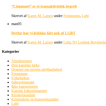
“Ciskønnet” er et transaktivistisk begreb
Skrevet af
Karen M. Larsen
under
Feminisme
,
Lgbt
man
05
Derfor har vi lesbiske fået nok af LGBT
Skrevet af
Karen M. Larsen
under
Lgbt
,
Ny Lesbisk Bevægels
Kategorier
Åbenbaringer
Den katolske kirke
Dogmet om pavens ufejlbarlighed
Feminisme
Folkekirken
folkereligiøsitet
Ikke kategoriseret
Katolsk folkereligiøsitet
Klosterskandale
Kristendom og homoseksualitet
Lgbt