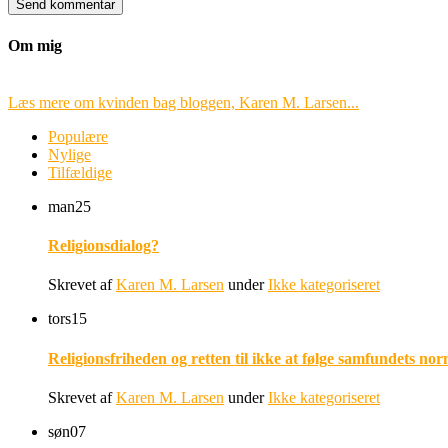
Om mig
Læs mere om kvinden bag bloggen, Karen M. Larsen...
Populære
Nylige
Tilfældige
man
25
Religionsdialog?
Skrevet af
Karen M. Larsen
under
Ikke kategoriseret
tors
15
Religionsfriheden og retten til ikke at følge samfundets nor
Skrevet af
Karen M. Larsen
under
Ikke kategoriseret
søn
07