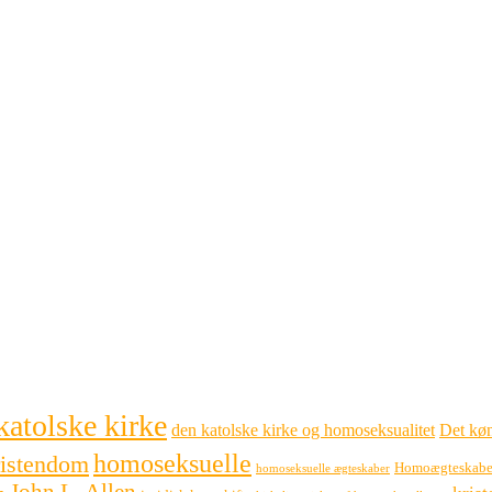
katolske kirke
den katolske kirke og homoseksualitet
Det køn
homoseksuelle
ristendom
Homoægteskabe
homoseksuelle ægteskaber
John L. Allen