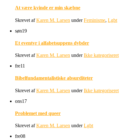
At være kvinde er min skæbne
Skrevet af
Karen M. Larsen
under
Feminisme
,
Lgbt
søn
19
Et eventyr i alfabetsuppens dybder
Skrevet af
Karen M. Larsen
under
Ikke kategoriseret
fre
11
Bibelfundamentalistiske absurditeter
Skrevet af
Karen M. Larsen
under
Ikke kategoriseret
ons
17
Problemet med queer
Skrevet af
Karen M. Larsen
under
Lgbt
fre
08