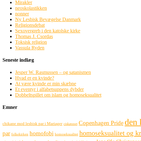
Mirakler
neoskolastikken
nonner
Ny Lesbisk Bevægelse Danmark
Religionsdebat
Sexovergreb i den katolske kirke
Thomas J. Csordas
Toksisk religion
Vassula Ryden
Seneste indlæg
Jesper W. Rasmussen – og satanismen
Hvad er en kvinde?
At være kvinde er min skæbne
Et eventyr i alfabetsuppens dybder
Dobbeltspillet om islam og homoseksualitet
Emner
den 
Copenhagen Pride
chikane mod lesbisk par i Mariager
ciskønnet
homoseksualitet og k
par
homofobi
folkekirken
homoseksualitet