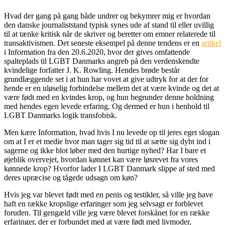
Hvad der gang på gang både undrer og bekymrer mig er hvordan
den danske journaliststand typisk synes ude af stand til eller uvillig
til at tænke kritisk når de skriver og beretter om emner relaterede til
transaktivismen. Det seneste eksempel på denne tendens er en
artikel
i Information fra den 20.6.2020, hvor der gives omfattende
spalteplads til LGBT Danmarks angreb på den verdenskendte
kvindelige forfatter J. K. Rowling. Hendes brøde består
grundlæggende set i at hun har vovet at give udtryk for at der for
hende er en uløselig forbindelse mellem det at være kvinde og det at
være født med en kvindes krop, og hun begrunder denne holdning
med hendes egen levede erfaring. Og dermed er hun i henhold til
LGBT Danmarks logik transfobisk.
Men kære Information, hvad hvis I nu levede op til jeres eget slogan
om at I er et medie hvor man tager sig tid til at sætte sig dybt ind i
sagerne og ikke blot løber med den hurtige nyhed? Har I bare et
øjeblik overvejet, hvordan kønnet kan være løsrevet fra vores
kønnede krop? Hvorfor lader I LGBT Danmark slippe af sted med
deres upræcise og tågede udsagn om køn?
Hvis jeg var blevet født med en penis og testikler, så ville jeg have
haft en række kropslige erfaringer som jeg selvsagt er forblevet
foruden. Til gengæld ville jeg være blevet forskånet for en række
erfaringer, der er forbundet med at være født med livmoder,