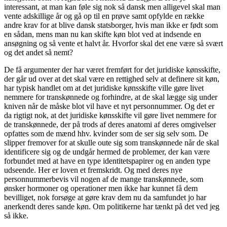
interessant, at man kan føle sig nok så dansk men alligevel skal man
vente adskillige år og gå op til en prøve samt opfylde en række
andre krav for at blive dansk statsborger, hvis man ikke er født som
en sådan, mens man nu kan skifte køn blot ved at indsende en
ansøgning og så vente et halvt år. Hvorfor skal det ene være så svært
og det andet så nemt?
De få argumenter der har været fremført for det juridiske kønsskifte,
der går ud over at det skal være en rettighed selv at definere sit køn,
har typisk handlet om at det juridiske kønsskifte ville gøre livet
nemmere for transkønnede og forhindre, at de skal lægge sig under
kniven når de måske blot vil have et nyt personnummer. Og det er
da rigtigt nok, at det juridiske kønsskifte vil gøre livet nemmere for
de transkønnede, der på trods af deres anatomi af deres omgivelser
opfattes som de mænd hhv. kvinder som de ser sig selv som. De
slipper fremover for at skulle oute sig som transkønnede når de skal
identificere sig og de undgår hermed de problemer, der kan være
forbundet med at have en type identitetspapirer og en anden type
udseende. Her er loven et fremskridt. Og med deres nye
personnummerbevis vil nogen af de mange transkønnede, som
ønsker hormoner og operationer men ikke har kunnet få dem
bevilliget, nok forsøge at gøre krav dem nu da samfundet jo har
anerkendt deres sande køn. Om politikerne har tænkt på det ved jeg
så ikke.