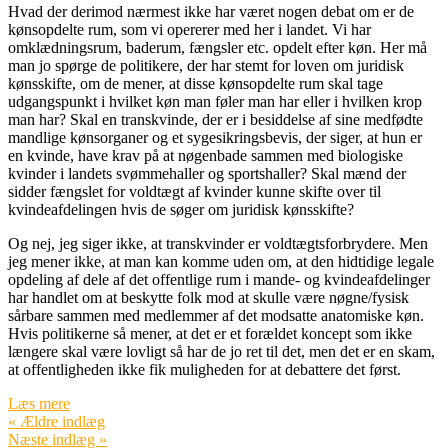
Hvad der derimod nærmest ikke har været nogen debat om er de
kønsopdelte rum, som vi opererer med her i landet. Vi har
omklædningsrum, baderum, fængsler etc. opdelt efter køn. Her må
man jo spørge de politikere, der har stemt for loven om juridisk
kønsskifte, om de mener, at disse kønsopdelte rum skal tage
udgangspunkt i hvilket køn man føler man har eller i hvilken krop
man har? Skal en transkvinde, der er i besiddelse af sine medfødte
mandlige kønsorganer og et sygesikringsbevis, der siger, at hun er
en kvinde, have krav på at nøgenbade sammen med biologiske
kvinder i landets svømmehaller og sportshaller? Skal mænd der
sidder fængslet for voldtægt af kvinder kunne skifte over til
kvindeafdelingen hvis de søger om juridisk kønsskifte?
Og nej, jeg siger ikke, at transkvinder er voldtægtsforbrydere. Men
jeg mener ikke, at man kan komme uden om, at den hidtidige legale
opdeling af dele af det offentlige rum i mande- og kvindeafdelinger
har handlet om at beskytte folk mod at skulle være nøgne/fysisk
sårbare sammen med medlemmer af det modsatte anatomiske køn.
Hvis politikerne så mener, at det er et forældet koncept som ikke
længere skal være lovligt så har de jo ret til det, men det er en skam,
at offentligheden ikke fik muligheden for at debattere det først.
Læs mere
« Ældre indlæg
Næste indlæg »