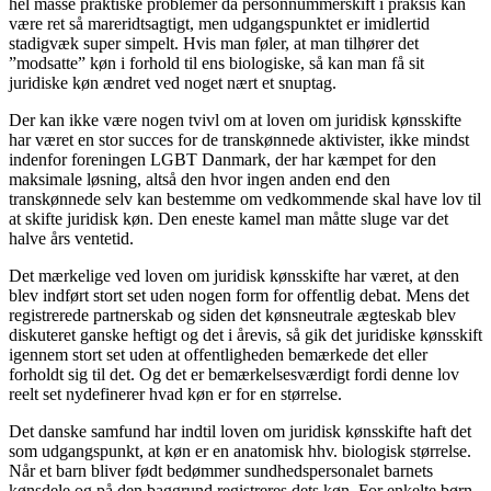
hel masse praktiske problemer da personnummerskift i praksis kan
være ret så mareridtsagtigt, men udgangspunktet er imidlertid
stadigvæk super simpelt. Hvis man føler, at man tilhører det
”modsatte” køn i forhold til ens biologiske, så kan man få sit
juridiske køn ændret ved noget nært et snuptag.
Der kan ikke være nogen tvivl om at loven om juridisk kønsskifte
har været en stor succes for de transkønnede aktivister, ikke mindst
indenfor foreningen LGBT Danmark, der har kæmpet for den
maksimale løsning, altså den hvor ingen anden end den
transkønnede selv kan bestemme om vedkommende skal have lov til
at skifte juridisk køn. Den eneste kamel man måtte sluge var det
halve års ventetid.
Det mærkelige ved loven om juridisk kønsskifte har været, at den
blev indført stort set uden nogen form for offentlig debat. Mens det
registrerede partnerskab og siden det kønsneutrale ægteskab blev
diskuteret ganske heftigt og det i årevis, så gik det juridiske kønsskift
igennem stort set uden at offentligheden bemærkede det eller
forholdt sig til det. Og det er bemærkelsesværdigt fordi denne lov
reelt set nydefinerer hvad køn er for en størrelse.
Det danske samfund har indtil loven om juridisk kønsskifte haft det
som udgangspunkt, at køn er en anatomisk hhv. biologisk størrelse.
Når et barn bliver født bedømmer sundhedspersonalet barnets
kønsdele og på den baggrund registreres dets køn. For enkelte børn