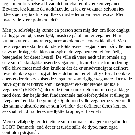
jeg har en forståelse af hvad det indebærer at være en veganer.
Bevares, jeg kunne da godt hævde, at jeg er veganer, selvom jeg
ikke siger nej tak til stegt flæsk med eller uden persillesovs. Men
hvad ville være pointen i det?
Men jo, selvfølgelig kunne en person som mig der, om ikke dagligt
så dog jævnligt, spiser kød, insistere på at hun er veganer. Hun
kunne kræve at andre veganere anerkender hendes identitet. Men
hvis veganere skulle inkludere kødspisere i veganismen, så ville man
selvsagt fratage de ikke-kød-spisende veganere en let forståelig
betegnelse for deres livsstil. De ville så være nødt til at omtale sig
selv som ”ikke-kød-spisende veganere”, hvorefter de formodentligt
ville blive mødt med den kritik at det da er unødvendigt at definere
hvad de ikke spiser, og at deres definition er et udtryk for at de ikke
anerkender de kødspisende veganere som rigtige veganere. Der ville
blive opfundet udtryk som ”kødspiser ekskluderende radikale
veganere” (KERV’s), der ville tjene som skældsord om og anklage
mod dem, der begår den fundamentale tankeforbrydelse at tillægge
”veganer” en klar betydning. Og dermed ville veganerne være midt i
det samme absurde teater som kvinder, der definerer deres køn og
seksualitet ud fra deres medfødte kroppe, er havnet i.
Men selvfølgeligt er det lettere som journalist at agere megafon for
LGBT Danmark, end det er at turde stille de dybe, men også
centrale spørgsmål.