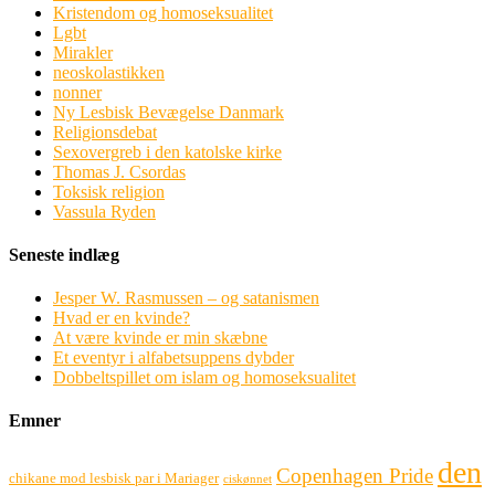
Kristendom og homoseksualitet
Lgbt
Mirakler
neoskolastikken
nonner
Ny Lesbisk Bevægelse Danmark
Religionsdebat
Sexovergreb i den katolske kirke
Thomas J. Csordas
Toksisk religion
Vassula Ryden
Seneste indlæg
Jesper W. Rasmussen – og satanismen
Hvad er en kvinde?
At være kvinde er min skæbne
Et eventyr i alfabetsuppens dybder
Dobbeltspillet om islam og homoseksualitet
Emner
den
Copenhagen Pride
chikane mod lesbisk par i Mariager
ciskønnet