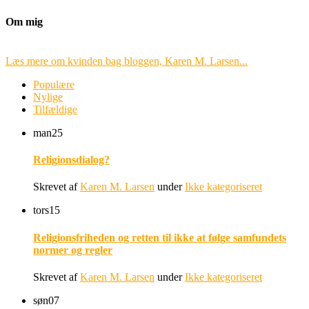
Om mig
Læs mere om kvinden bag bloggen, Karen M. Larsen...
Populære
Nylige
Tilfældige
man
25
Religionsdialog?
Skrevet af
Karen M. Larsen
under
Ikke kategoriseret
tors
15
Religionsfriheden og retten til ikke at følge samfundets
normer og regler
Skrevet af
Karen M. Larsen
under
Ikke kategoriseret
søn
07