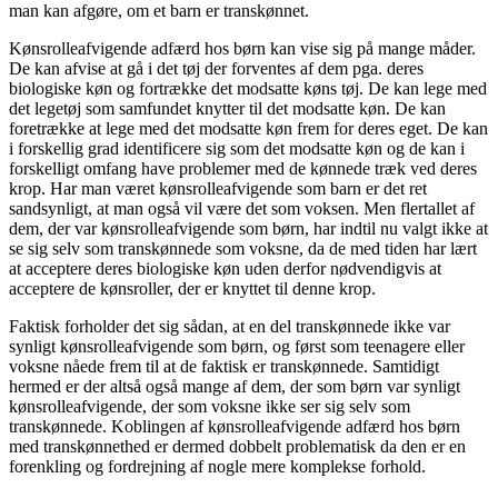
man kan afgøre, om et barn er transkønnet.
Kønsrolleafvigende adfærd hos børn kan vise sig på mange måder.
De kan afvise at gå i det tøj der forventes af dem pga. deres
biologiske køn og fortrække det modsatte køns tøj. De kan lege med
det legetøj som samfundet knytter til det modsatte køn. De kan
foretrække at lege med det modsatte køn frem for deres eget. De kan
i forskellig grad identificere sig som det modsatte køn og de kan i
forskelligt omfang have problemer med de kønnede træk ved deres
krop. Har man været kønsrolleafvigende som barn er det ret
sandsynligt, at man også vil være det som voksen. Men flertallet af
dem, der var kønsrolleafvigende som børn, har indtil nu valgt ikke at
se sig selv som transkønnede som voksne, da de med tiden har lært
at acceptere deres biologiske køn uden derfor nødvendigvis at
acceptere de kønsroller, der er knyttet til denne krop.
Faktisk forholder det sig sådan, at en del transkønnede ikke var
synligt kønsrolleafvigende som børn, og først som teenagere eller
voksne nåede frem til at de faktisk er transkønnede. Samtidigt
hermed er der altså også mange af dem, der som børn var synligt
kønsrolleafvigende, der som voksne ikke ser sig selv som
transkønnede. Koblingen af kønsrolleafvigende adfærd hos børn
med transkønnethed er dermed dobbelt problematisk da den er en
forenkling og fordrejning af nogle mere komplekse forhold.