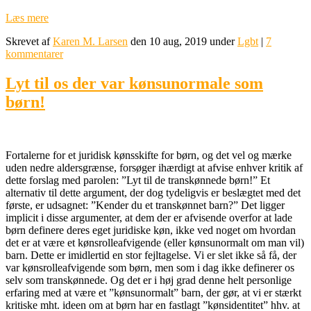
Læs mere
Skrevet af
Karen M. Larsen
den 10 aug, 2019 under
Lgbt
|
7
kommentarer
Lyt til os der var kønsunormale som
børn!
Fortalerne for et juridisk kønsskifte for børn, og det vel og mærke
uden nedre aldersgrænse, forsøger ihærdigt at afvise enhver kritik af
dette forslag med parolen: ”Lyt til de transkønnede børn!” Et
alternativ til dette argument, der dog tydeligvis er beslægtet med det
første, er udsagnet: ”Kender du et transkønnet barn?” Det ligger
implicit i disse argumenter, at dem der er afvisende overfor at lade
børn definere deres eget juridiske køn, ikke ved noget om hvordan
det er at være et kønsrolleafvigende (eller kønsunormalt om man vil)
barn. Dette er imidlertid en stor fejltagelse. Vi er slet ikke så få, der
var kønsrolleafvigende som børn, men som i dag ikke definerer os
selv som transkønnede. Og det er i høj grad denne helt personlige
erfaring med at være et ”kønsunormalt” barn, der gør, at vi er stærkt
kritiske mht. ideen om at børn har en fastlagt ”kønsidentitet” hhv. at