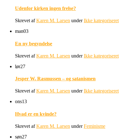
Udenfor kirken ingen frelse?
Skrevet af
Karen M. Larsen
under
Ikke kategoriseret
man
03
En ny begyndelse
Skrevet af
Karen M. Larsen
under
Ikke kategoriseret
lør
27
Jesper W. Rasmussen – og satanismen
Skrevet af
Karen M. Larsen
under
Ikke kategoriseret
ons
13
Hvad er en kvinde?
Skrevet af
Karen M. Larsen
under
Feminisme
søn
27