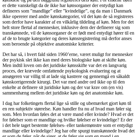
er dette vanskeligt da de ikke har kønsorganer der entydigt kan
defineres som ”mandlige” eller ”kvindelige”, og da man i Danmark
ikke opererer med andre kønskategorier, vil det køn de så registreres
som derfor have karakter af en vilkårlig tildeling af køn. Men for det
helt store flertal af mennesker, inklusive dem der definerer sig som
transkønnede, vil de kønsorganer de er født med entydigt hører til en
af de to brugte kategorier og deres kønsregistrering må derfor anses
som beroende på objektive anatomiske kriterier.
Det har så, i hvert fald siden 1960’erne, været muligt for mennesker
der psykisk slet ikke kan med deres biologiske køn at skifte køn.
Men indtil loven om det juridiske kønsskifte var det en langvarig
proces, der krævede omfattende psykologisk evaluering og at
ansøgeren var villig til at lade sig kastrere og gennemgå en såkaldt
kønskorrigerende kirurgi. Det var med andre ord ikke op til den
enkelte at definere sit juridiske køn og der var krav om (en vis)
sammenhæng mellem det juridiske køn og det anatomiske køn.
I dag har folketingets flertal lige så stille og ubemærket gjort køn til
en ren subjektiv størrelse. Køn handler fra nu af hvad man føler sig
som. Men hvordan føles det at være mand eller kvinde? Hvad er det
for følelser som er mandlige og hvilke følelser er kvindelige? Er der
i det hele taget bestemte følelses- eller tankemønstre som er entydigt
mandlige eller kvindelige? Jeg har ofte spurgt transkønnede hvad det
er som de føler, når de siger, at de føler sig som en mand i en