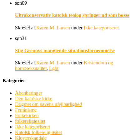
søn
09
Ultrakonservativ katolsk teolog springer ud som bøsse
Skrevet af
Karen M. Larsen
under
Ikke kategoriseret
søn
31
Stig Grenovs manglende situationsfornemmelse
Skrevet af
Karen M. Larsen
under
Kristendom og
homoseksualitet
,
Lgbt
Kategorier
Åbenbaringer
Den katolske kirke
Dogmet om pavens ufejlbarlighed
Feminisme
Folkekirken
folkereligiøsitet
Ikke kategoriseret
Katolsk folkereligiøsitet
Klosterskandale