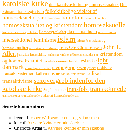
katolske kirke
den katolske kirke og homoseksualitet
Det
folkekirkelige vielser af
kønsneutrale ægteskab
homoseksuelle par
homofobi
folkekirken
homoseksualitet
homoseksuelle
homoseksualitet og kristendom
Iben Thranholm
Homoægteskabet
homoseksuelle ægteskaber
indre mission
islam
intersektionel feminisme
islam og
islamofobi
John L.
Jens Ole Christensen
homoseksualitet
Jens-André Herbener
Allen
kristendom
juridisk kønsskifte
kirkelige vielser af homoseksuelle par
lgbt
lesbiske
og homoseksualitet
Krydshormoner
lesbisk
danmark
medjugorje
radikale
paven
queer
maria hjerte kloster
radikal
transaktivister
radikalfeminisme
radikal feminisme
sexovergreb indenfor den
transaktivisme
katolske kirke
transkønnede
transfobi
Stophormoner
transpersoner
transseksuelle
vielser af homoseksuelle par
Seneste kommentarer
Irene
til
Jesper W. Rasmussen – og satanismen
lotte
til
At være kvinde er min skæbne
Charlotte Ardal
til
At være kvinde er min skæbne