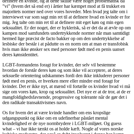
definere en kvinde, og at dette skulle være noget problematisk da
”vi” (hvem det så end er) i årtier har kæmpet mod at få trukket en
majoritets normer ned over vores hoveder. Men hvad jeg talte om i
interviewet var som sagt min ret til at definere hvad en kvinde er for
mig. Jeg talte om min ret til at definere mit eget køn og min egen
seksualitet. Er der noget, der er hyklerisk, så er det da at ævle op om
kampen mod samfundets undertrykkende normer når man samtidigt
hermed lige præcist de facto bakker op om den undertrykkelse af
lesbiske der består i at pådutte os en norm om at man er transfobisk
hvis man ikke ønsker sex med personer født med en penis uanset
deres kønsidentitet.
LGBT-formandens foragt for kvinder, der selv vil bestemme
hvordan de forstår deres køn og som ikke vil acceptere, at deres
seksuelle orientering udskammes fordi den ikke inkluderer personer
født med en penis, er hverken mere eller mindre end foragt for
kvinder. Det er ikke nyt, at mænd vil fortælle os kvinder hvad vi må
sige om vores køn, krop og seksualitet. Det nye er at de tror, at de er
mangfoldighedsfavnende, progressive og tolerante når de gør det i
den radikale transaktivismes navn.
Os for hvem det at være kvinde handler om ens kropslige
udgangspunkt og ikke om en udefinerbar påstået mental
kvindelighed er de nye normbrydere i LGBT-miljøet. Og guess
what – vi har ikke tænkt os at holde kæft. Nogle af vores norske