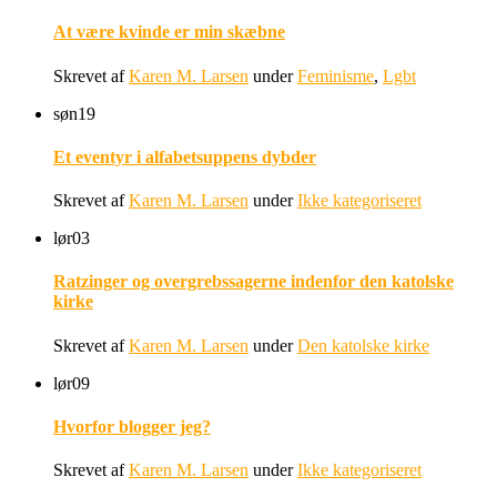
At være kvinde er min skæbne
Skrevet af
Karen M. Larsen
under
Feminisme
,
Lgbt
søn
19
Et eventyr i alfabetsuppens dybder
Skrevet af
Karen M. Larsen
under
Ikke kategoriseret
lør
03
Ratzinger og overgrebssagerne indenfor den katolske
kirke
Skrevet af
Karen M. Larsen
under
Den katolske kirke
lør
09
Hvorfor blogger jeg?
Skrevet af
Karen M. Larsen
under
Ikke kategoriseret