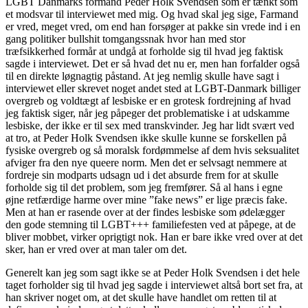
LGBT Danmarks formand Peder Holk Svendsen som er tænkt som
et modsvar til interviewet med mig. Og hvad skal jeg sige, Farmand
er vred, meget vred, om end han forsøger at pakke sin vrede ind i en
gang politiker bullshit tomgangssnak hvor han med stor
træfsikkerhed formår at undgå at forholde sig til hvad jeg faktisk
sagde i interviewet. Det er så hvad det nu er, men han forfalder også
til en direkte løgnagtig påstand. At jeg nemlig skulle have sagt i
interviewet eller skrevet noget andet sted at LGBT-Danmark billiger
overgreb og voldtægt af lesbiske er en grotesk fordrejning af hvad
jeg faktisk siger, når jeg påpeger det problematiske i at udskamme
lesbiske, der ikke er til sex med transkvinder. Jeg har lidt svært ved
at tro, at Peder Holk Svendsen ikke skulle kunne se forskellen på
fysiske overgreb og så moralsk fordømmelse af dem hvis seksualitet
afviger fra den nye queere norm. Men det er selvsagt nemmere at
fordreje sin modparts udsagn ud i det absurde frem for at skulle
forholde sig til det problem, som jeg fremfører. Så al hans i egne
øjne retfærdige harme over mine ”fake news” er lige præcis fake.
Men at han er rasende over at der findes lesbiske som ødelægger
den gode stemning til LGBT+++ familiefesten ved at påpege, at de
bliver mobbet, virker oprigtigt nok. Han er bare ikke vred over at det
sker, han er vred over at man taler om det.
Generelt kan jeg som sagt ikke se at Peder Holk Svendsen i det hele
taget forholder sig til hvad jeg sagde i interviewet altså bort set fra, at
han skriver noget om, at det skulle have handlet om retten til at