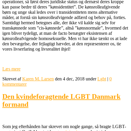
operationer, så først deres juridiske status og dernæst deres kroppe
kan passe bedre til deres ”kønsidentitet”. De kønsrolleafgivende
børn og unge skal ledes over i transidentiteten mens alternative
måder, at forstå sin kønsrolleafvigende adfærd og behov på, forties.
Samtidigt hermed betegnes alle, der ikke vil kalde sig selv for
transkønnede som ”cis-kønnede”, altså ”kønsnormale”, hvormed det
igen bliver tydeligt, at man de facto benægter eksistensen af
kønsrolleafvigende homoseksuelle. Men vi har ikke tænkt os at lade
den bevægelse, der fejlagtigt hævder, at den repræsenterer os, tie
vores livserfaring og livsrealitet ihjel!
Læs mere
Skrevet af
Karen M. Larsen
den 4 dec, 2018 under
Lgbt
|
0
kommentarer
Den kvindeforagtende LGBT Danmark
formand
Som jeg efterhånden har skrevet om nogle gange, så bragte LGBT-