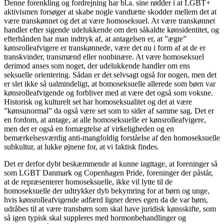
Denne forenkling og fordrejning har bl.a. sine rødder i at LGBT+
aktivismen forsøger at skabe nogle vandtætte skodder mellem det at
være transkønnet og det at være homoseksuel. At være transkønnet
handler efter sigende udelukkende om den såkaldte kønsidentitet, og
efterhånden har man indtryk af, at antagelsen er, at ”ægte”
kønsrolleafvigere er transkønnede, være det nu i form af at de er
transkvinder, transmænd eller nonbinære. At være homoseksuel
derimod anses som noget, der udelukkende handler om ens
seksuelle orientering. Sådan er det selvsagt også for nogen, men det
er slet ikke så ualmindeligt, at homoseksuelle allerede som børn var
kønsrolleafvigende og forbliver med at være det også som voksne.
Historisk og kulturelt set har homoseksualitet og det at være
”kønsunormal” da også være set som to sider af samme sag. Det er
en fordom, at antage, at alle homoseksuelle er kønsrolleafvigere,
men det er også en fornægtelse af virkeligheden og en
bemærkelsesværdig anti-mangfoldig forståelse af den homoseksuelle
subkultur, at lukke øjnene for, at vi faktisk findes.
Det er derfor dybt beskæmmende at kunne iagttage, at foreninger så
som LGBT Danmark og Copenhagen Pride, foreninger der påstår,
at de repræsenterer homoseksuelle, ikke vil lytte til de
homoseksuelle der udtrykker dyb bekymring for at børn og unge,
hvis kønsrolleafvigende adfærd ligner deres egen da de var børn,
udråbes til at være transbørn som skal have juridisk kønsskifte, som
så igen typisk skal suppleres med hormonbehandlinger og