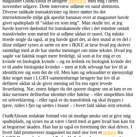
magasinet Out&About et længere
interview
med mig i deres
november udgave. Dette interview udløste en sand shitstorm.
Diverse radikale transaktivister og deres støtter fra det
intersektionelle miljø gik apeshit bananas over at magasinet havde
givet spalteplads til ”sådan en som mig”. Man skulle tro, at jeg
havde krævet dødsstraf for transkønnede eller i det mindste omtalt
transkvinder som mænd for at udløse sådan et raseri. Og måske
troede nogle da også, at jeg havde gjort det, al den stund at en del i
disse miljøer synes at sætte en ære i IKKE at læse hvad jeg skriver
samtidigt med at de har stærke meninger om mine tekster. Hvad jeg
sagde var faktisk noget mere fredeligt, så som at for mig er en
kvinde en biologisk kvinde – og en lesbisk en biologisk kvinde der
er til andre biologiske kvinder – men at folk selvsagt har lov til at
identificere sig som det de vil. Men køn og seksualitet er øjensynligt
ikke noget man i LGBT-sammenhænge længere har lov til at
definere sådan så de giver mening ud fra ens egen levede
livserfaring. Næ, enten følger du det queere dogme om at køn er en
ikke nærmere definerbar identitet eller følelse – eller simpelthen blot
en selverklæring – eller også er du transfobisk og skal dyppes i
tjære, rulles i fjer og sættes i brand – i hvert fald sådan rent retorisk.
Out&Abouts redaktør fortrød vist sit modige ønske om at give mig
spalteplads, og synes nu at være i færd med at gøre hvad han kan for
at begrænse skaden. Han har jo også en forretning der skal drives. I
hvert fald promoverer magasinet nu med stor iver et
indlæg
fra