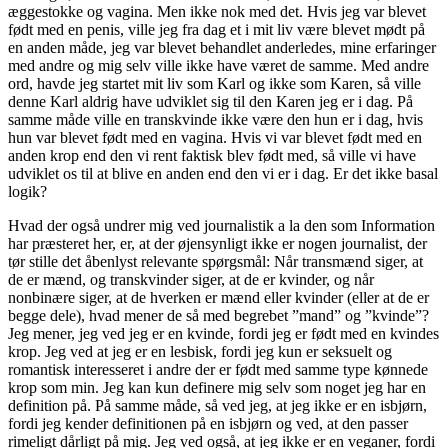
æggestokke og vagina. Men ikke nok med det. Hvis jeg var blevet
født med en penis, ville jeg fra dag et i mit liv være blevet mødt på
en anden måde, jeg var blevet behandlet anderledes, mine erfaringer
med andre og mig selv ville ikke have været de samme. Med andre
ord, havde jeg startet mit liv som Karl og ikke som Karen, så ville
denne Karl aldrig have udviklet sig til den Karen jeg er i dag. På
samme måde ville en transkvinde ikke være den hun er i dag, hvis
hun var blevet født med en vagina. Hvis vi var blevet født med en
anden krop end den vi rent faktisk blev født med, så ville vi have
udviklet os til at blive en anden end den vi er i dag. Er det ikke basal
logik?
Hvad der også undrer mig ved journalistik a la den som Information
har præsteret her, er, at der øjensynligt ikke er nogen journalist, der
tør stille det åbenlyst relevante spørgsmål: Når transmænd siger, at
de er mænd, og transkvinder siger, at de er kvinder, og når
nonbinære siger, at de hverken er mænd eller kvinder (eller at de er
begge dele), hvad mener de så med begrebet ”mand” og ”kvinde”?
Jeg mener, jeg ved jeg er en kvinde, fordi jeg er født med en kvindes
krop. Jeg ved at jeg er en lesbisk, fordi jeg kun er seksuelt og
romantisk interesseret i andre der er født med samme type kønnede
krop som min. Jeg kan kun definere mig selv som noget jeg har en
definition på. På samme måde, så ved jeg, at jeg ikke er en isbjørn,
fordi jeg kender definitionen på en isbjørn og ved, at den passer
rimeligt dårligt på mig. Jeg ved også, at jeg ikke er en veganer, fordi