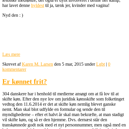
lesbiske medsøstre, der også er dybt involveret i denne her kamp,
har lavet denne
hyldest
til ja, tænk jer, kvinder med vagina!
Nyd den : )
Læs mere
Skrevet af
Karen M. Larsen
den 5 mar, 2015 under
Lgbt
|
0
kommentarer
Er kønnet frit?
304 danskere har i henhold til medierne ansøgt om at få lov til at
skifte køn. Efter den nye lov om juridisk kønsskifte som folketinget
vedtog den 11.6.2014 er det at skifte køn nemlig blevet ganske
nemt. Man skal blot udfylde en formular og sende den til
myndighederne – efter et halvt år skal man bekræfte, at man stadigt
vil skifte køn, og så er den hjemme. Dvs. dernæst står den
transkønnede godt nok med et nyt personnummer, men også med en