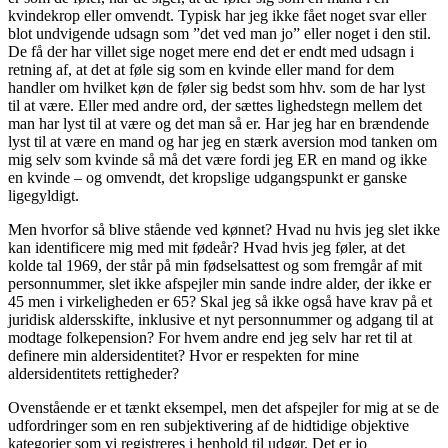
kvindekrop eller omvendt. Typisk har jeg ikke fået noget svar eller
blot undvigende udsagn som ”det ved man jo” eller noget i den stil.
De få der har villet sige noget mere end det er endt med udsagn i
retning af, at det at føle sig som en kvinde eller mand for dem
handler om hvilket køn de føler sig bedst som hhv. som de har lyst
til at være. Eller med andre ord, der sættes lighedstegn mellem det
man har lyst til at være og det man så er. Har jeg har en brændende
lyst til at være en mand og har jeg en stærk aversion mod tanken om
mig selv som kvinde så må det være fordi jeg ER en mand og ikke
en kvinde – og omvendt, det kropslige udgangspunkt er ganske
ligegyldigt.
Men hvorfor så blive stående ved kønnet? Hvad nu hvis jeg slet ikke
kan identificere mig med mit fødeår? Hvad hvis jeg føler, at det
kolde tal 1969, der står på min fødselsattest og som fremgår af mit
personnummer, slet ikke afspejler min sande indre alder, der ikke er
45 men i virkeligheden er 65? Skal jeg så ikke også have krav på et
juridisk aldersskifte, inklusive et nyt personnummer og adgang til at
modtage folkepension? For hvem andre end jeg selv har ret til at
definere min aldersidentitet? Hvor er respekten for mine
aldersidentitets rettigheder?
Ovenstående er et tænkt eksempel, men det afspejler for mig at se de
udfordringer som en ren subjektivering af de hidtidige objektive
kategorier som vi registreres i henhold til udgør. Det er jo