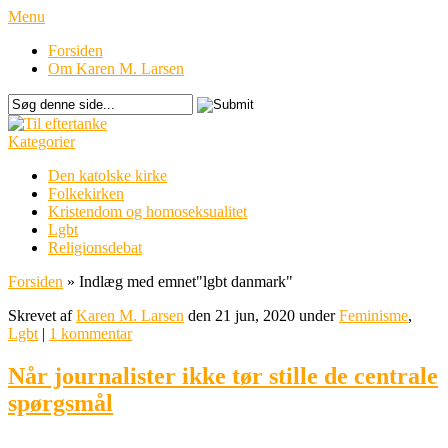
Menu
Forsiden
Om Karen M. Larsen
Kategorier
Den katolske kirke
Folkekirken
Kristendom og homoseksualitet
Lgbt
Religionsdebat
Forsiden
»
Indlæg med emnet
"
lgbt danmark"
Skrevet af
Karen M. Larsen
den 21 jun, 2020 under
Feminisme
,
Lgbt
|
1 kommentar
Når journalister ikke tør stille de centrale
spørgsmål