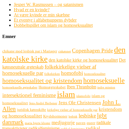
Jesper W. Rasmussen – og satanismen
Hvad er en kvinde?
At være kvinde er min skæbne
Et eventyr i alfabetsuppens dybder
Dobbeltspillet om islam og homoseksualitet
Emner
den
Copenhagen Pride
chikane mod lesbisk par i Mariager
ciskønnet
katolske kirke
den katolske kirke og homoseksualitet
Det
folkekirkelige vielser af
kønsneutrale ægteskab
homoseksuelle par
homofobi
folkekirken
homoseksualitet
homoseksuelle
homoseksualitet og kristendom
Iben Thranholm
Homoægteskabet
homoseksuelle ægteskaber
indre mission
islam
intersektionel feminisme
islam og
islamofobi
John L.
Jens Ole Christensen
homoseksualitet
Jens-André Herbener
Allen
kristendom
juridisk kønsskifte
kirkelige vielser af homoseksuelle par
lgbt
lesbiske
og homoseksualitet
Krydshormoner
lesbisk
danmark
medjugorje
radikale
paven
queer
maria hjerte kloster
radikal
transaktivister
radikalfeminisme
radikal feminisme