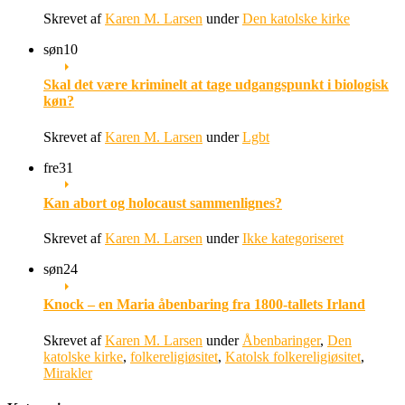
Skrevet af
Karen M. Larsen
under
Den katolske kirke
søn
10
Skal det være kriminelt at tage udgangspunkt i biologisk
køn?
Skrevet af
Karen M. Larsen
under
Lgbt
fre
31
Kan abort og holocaust sammenlignes?
Skrevet af
Karen M. Larsen
under
Ikke kategoriseret
søn
24
Knock – en Maria åbenbaring fra 1800-tallets Irland
Skrevet af
Karen M. Larsen
under
Åbenbaringer
,
Den
katolske kirke
,
folkereligiøsitet
,
Katolsk folkereligiøsitet
,
Mirakler