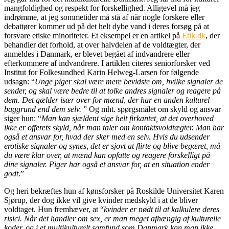
mangfoldighed og respekt for forskellighed. Alligevel må jeg
indrømme, at jeg sommetider må stå af når nogle forskere eller
debattører kommer ud på det helt dybe vand i deres forsøg på at
forsvare etiske minoriteter. Et eksempel er en artikel på
Etik.dk
, der
behandler det forhold, at over halvdelen af de voldtægter, der
anmeldes i Danmark, er blevet begået af indvandrere eller
efterkommere af indvandrere. I artiklen citeres seniorforsker ved
Institut for Folkesundhed Karin Helweg-Larsen for følgende
udsagn: “
Unge piger skal være mere bevidste om, hvilke signaler de
sender, og skal være bedre til at tolke andres signaler og reagere på
dem. Det gælder især over for mænd, der har en anden kulturel
baggrund end dem selv.
” Og mht. spørgsmålet om skyld og ansvar
siger hun: “
Man kan sjældent sige helt firkantet, at det overhoved
ikke er offerets skyld, når man taler om kontaktsvoldtægter. Man har
også et ansvar for, hvad der sker med en selv. Hvis du udsender
erotiske signaler og synes, det er sjovt at flirte og blive begæret, må
du være klar over, at mænd kan opfatte og reagere forskelligt på
dine signaler. Piger har også et ansvar for, at en situation ender
godt
.”
Og heri bekræftes hun af kønsforsker på Roskilde Universitet Karen
Sjørup, der dog ikke vil give kvinder medskyld i at de bliver
voldtaget. Hun fremhæver, at “
kvinder er nødt til at kalkulere deres
risici. Når det handler om sex, er man meget afhængig af kulturelle
koder, og i et multikulturelt samfund som Danmark kan man ikke