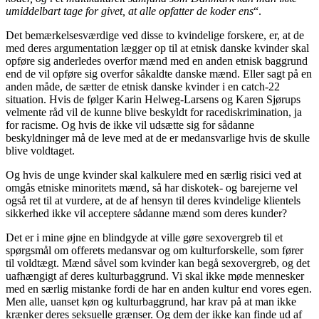
umiddelbart tage for givet, at alle opfatter de koder ens
“.
Det bemærkelsesværdige ved disse to kvindelige forskere, er, at de
med deres argumentation lægger op til at etnisk danske kvinder skal
opføre sig anderledes overfor mænd med en anden etnisk baggrund
end de vil opføre sig overfor såkaldte danske mænd. Eller sagt på en
anden måde, de sætter de etnisk danske kvinder i en catch-22
situation. Hvis de følger Karin Helweg-Larsens og Karen Sjørups
velmente råd vil de kunne blive beskyldt for racediskrimination, ja
for racisme. Og hvis de ikke vil udsætte sig for sådanne
beskyldninger må de leve med at de er medansvarlige hvis de skulle
blive voldtaget.
Og hvis de unge kvinder skal kalkulere med en særlig risici ved at
omgås etniske minoritets mænd, så har diskotek- og barejerne vel
også ret til at vurdere, at de af hensyn til deres kvindelige klientels
sikkerhed ikke vil acceptere sådanne mænd som deres kunder?
Det er i mine øjne en blindgyde at ville gøre sexovergreb til et
spørgsmål om offerets medansvar og om kulturforskelle, som fører
til voldtægt. Mænd såvel som kvinder kan begå sexovergreb, og det
uafhængigt af deres kulturbaggrund. Vi skal ikke møde mennesker
med en særlig mistanke fordi de har en anden kultur end vores egen.
Men alle, uanset køn og kulturbaggrund, har krav på at man ikke
krænker deres seksuelle grænser. Og dem der ikke kan finde ud af