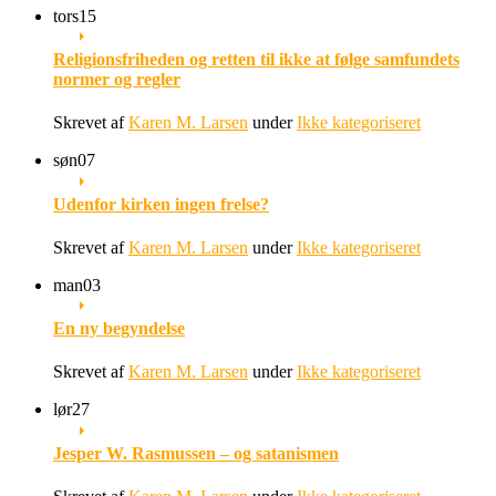
tors
15
Religionsfriheden og retten til ikke at følge samfundets
normer og regler
Skrevet af
Karen M. Larsen
under
Ikke kategoriseret
søn
07
Udenfor kirken ingen frelse?
Skrevet af
Karen M. Larsen
under
Ikke kategoriseret
man
03
En ny begyndelse
Skrevet af
Karen M. Larsen
under
Ikke kategoriseret
lør
27
Jesper W. Rasmussen – og satanismen