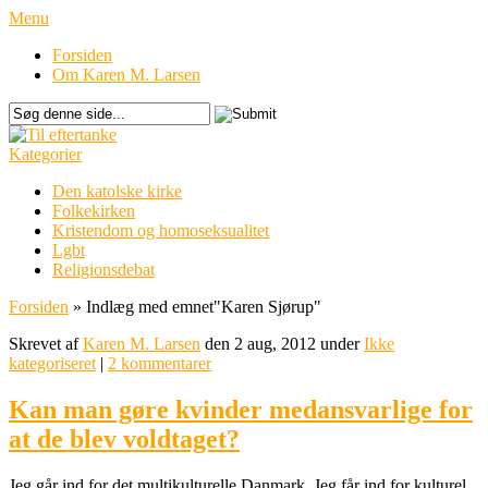
Menu
Forsiden
Om Karen M. Larsen
Kategorier
Den katolske kirke
Folkekirken
Kristendom og homoseksualitet
Lgbt
Religionsdebat
Forsiden
»
Indlæg med emnet
"
Karen Sjørup"
Skrevet af
Karen M. Larsen
den 2 aug, 2012 under
Ikke
kategoriseret
|
2 kommentarer
Kan man gøre kvinder medansvarlige for
at de blev voldtaget?
Jeg går ind for det multikulturelle Danmark. Jeg får ind for kulturel