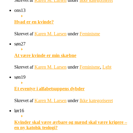
Skrevet af
Karen M. Larsen
under
Ikke kategoriseret
ons
13
Hvad er en kvinde?
Skrevet af
Karen M. Larsen
under
Feminisme
søn
27
At være kvinde er min skæbne
Skrevet af
Karen M. Larsen
under
Feminisme
,
Lgbt
søn
19
Et eventyr i alfabetsuppens dybder
Skrevet af
Karen M. Larsen
under
Ikke kategoriseret
lør
16
Kvinder skal være ærbare og mænd skal være krigere –
en ny katolsk teologi?