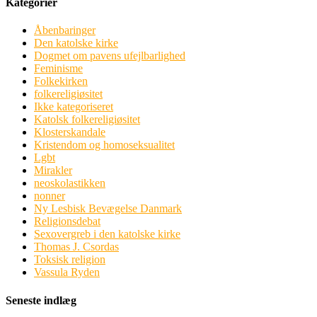
Kategorier
Åbenbaringer
Den katolske kirke
Dogmet om pavens ufejlbarlighed
Feminisme
Folkekirken
folkereligiøsitet
Ikke kategoriseret
Katolsk folkereligiøsitet
Klosterskandale
Kristendom og homoseksualitet
Lgbt
Mirakler
neoskolastikken
nonner
Ny Lesbisk Bevægelse Danmark
Religionsdebat
Sexovergreb i den katolske kirke
Thomas J. Csordas
Toksisk religion
Vassula Ryden
Seneste indlæg