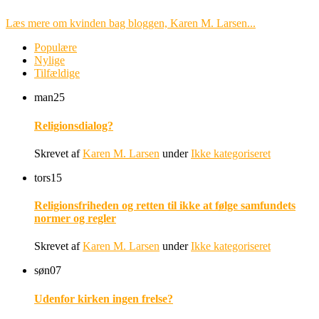
Læs mere om kvinden bag bloggen, Karen M. Larsen...
Populære
Nylige
Tilfældige
man
25
Religionsdialog?
Skrevet af
Karen M. Larsen
under
Ikke kategoriseret
tors
15
Religionsfriheden og retten til ikke at følge samfundets
normer og regler
Skrevet af
Karen M. Larsen
under
Ikke kategoriseret
søn
07
Udenfor kirken ingen frelse?