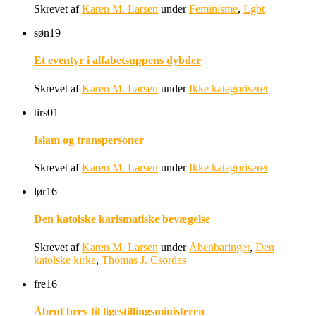
Skrevet af
Karen M. Larsen
under
Feminisme
,
Lgbt
søn
19
Et eventyr i alfabetsuppens dybder
Skrevet af
Karen M. Larsen
under
Ikke kategoriseret
tirs
01
Islam og transpersoner
Skrevet af
Karen M. Larsen
under
Ikke kategoriseret
lør
16
Den katolske karismatiske bevægelse
Skrevet af
Karen M. Larsen
under
Åbenbaringer
,
Den
katolske kirke
,
Thomas J. Csordas
fre
16
Åbent brev til ligestillingsministeren