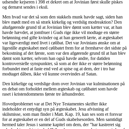
udsendte kejseren i 398 et dekret om at Jovinian først skulle piskes
og dernæst sendes i eksil.
Men hvad var det så som den stakkels munk havde sagt, siden han
blev mødt med en så stræk kirkelig og verdslig modreaktion? Den
altafgørende grund til at Jovinian blev dømt som kætter var, at han
havde hævdet, at jomfruer i Guds rige ikke vil modtage en større
belønning end gifte kvinder og at han generelt lærte, at ægteskabet
var ligeværdigt med livet i cølibat. Det var Jovinians ønske om at
ligestille ægteskabet med cølibatet frem for at fremhæve det sidste på
bekostning af det første, som var den afgørende grund til at han blev
dømt som kætter, selvom han også havde andre, for datiden
kontroversielle synspunkter, så som at der ikke er større belønning
forbundet med at faste end ved at spise og at dem, der i tro har
modtaget dåben, ikke vil kunne overvindes af Satan.
Den kirkelige og verdslige dom over Jovinian var kulminationen på
en debat om forholdet mellem ægteskab og cølibatet som havde
raset i kristendommens første tre århundreder.
Hovedproblemet var at Det Nye Testamentes skrifter ikke
indeholder et entydigt syn på ægteskabet. Jesu afvisning af
skilsmisse, som man finder i Matt. Kap. 19, kan ses som et forsvar
for at ægteskabet er en del af Guds skabelsesorden. Men samtidigt
hermed taler Jesus i samme kapitel om dem, der ”har kastreret sig