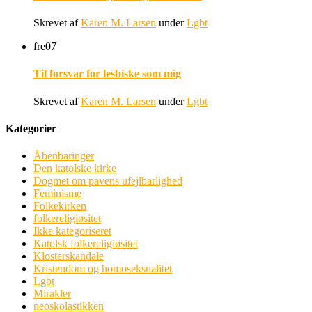
Skrevet af
Karen M. Larsen
under
Lgbt
fre
07
Til forsvar for lesbiske som mig
Skrevet af
Karen M. Larsen
under
Lgbt
Kategorier
Åbenbaringer
Den katolske kirke
Dogmet om pavens ufejlbarlighed
Feminisme
Folkekirken
folkereligiøsitet
Ikke kategoriseret
Katolsk folkereligiøsitet
Klosterskandale
Kristendom og homoseksualitet
Lgbt
Mirakler
neoskolastikken