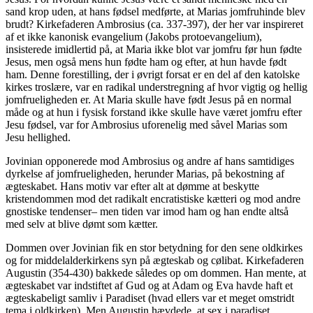
sand krop uden, at hans fødsel medførte, at Marias jomfruhinde blev
brudt? Kirkefaderen Ambrosius (ca. 337-397), der her var inspireret
af et ikke kanonisk evangelium (Jakobs protoevangelium),
insisterede imidlertid på, at Maria ikke blot var jomfru før hun fødte
Jesus, men også mens hun fødte ham og efter, at hun havde født
ham. Denne forestilling, der i øvrigt forsat er en del af den katolske
kirkes troslære, var en radikal understregning af hvor vigtig og hellig
jomfrueligheden er. At Maria skulle have født Jesus på en normal
måde og at hun i fysisk forstand ikke skulle have været jomfru efter
Jesu fødsel, var for Ambrosius uforenelig med såvel Marias som
Jesu hellighed.
Jovinian opponerede mod Ambrosius og andre af hans samtidiges
dyrkelse af jomfrueligheden, herunder Marias, på bekostning af
ægteskabet. Hans motiv var efter alt at dømme at beskytte
kristendommen mod det radikalt encratistiske kætteri og mod andre
gnostiske tendenser– men tiden var imod ham og han endte altså
med selv at blive dømt som kætter.
Dommen over Jovinian fik en stor betydning for den sene oldkirkes
og for middelalderkirkens syn på ægteskab og cølibat. Kirkefaderen
Augustin (354-430) bakkede således op om dommen. Han mente, at
ægteskabet var indstiftet af Gud og at Adam og Eva havde haft et
ægteskabeligt samliv i Paradiset (hvad ellers var et meget omstridt
tema i oldkirken). Men Augustin hævdede, at sex i paradiset