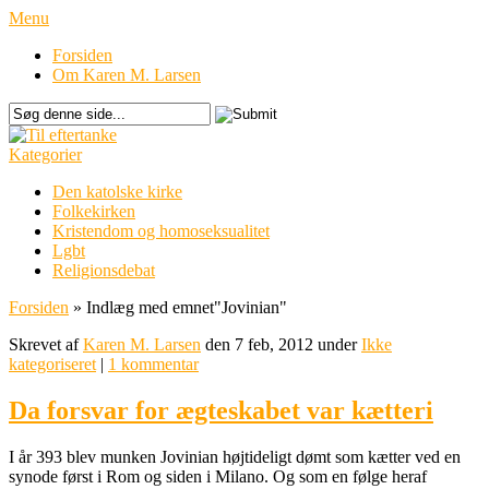
Menu
Forsiden
Om Karen M. Larsen
Kategorier
Den katolske kirke
Folkekirken
Kristendom og homoseksualitet
Lgbt
Religionsdebat
Forsiden
»
Indlæg med emnet
"
Jovinian"
Skrevet af
Karen M. Larsen
den 7 feb, 2012 under
Ikke
kategoriseret
|
1 kommentar
Da forsvar for ægteskabet var kætteri
I år 393 blev munken Jovinian højtideligt dømt som kætter ved en
synode først i Rom og siden i Milano. Og som en følge heraf