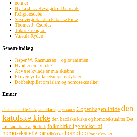
nonner
Ny Lesbisk Bevægelse Danmark
Religionsdebat
Sexovergreb i den katolske kirke
Thomas J. Csordas
Toksisk religion
Vassula Ryden
Seneste indlæg
Jesper W. Rasmussen – og satanismen
Hvad er en kvinde?
At være kvinde er min skæbne
Et eventyr i alfabetsuppens dybder
Dobbeltspillet om islam og homoseksualitet
Emner
den
Copenhagen Pride
chikane mod lesbisk par i Mariager
ciskønnet
katolske kirke
den katolske kirke og homoseksualitet
Det
folkekirkelige vielser af
kønsneutrale ægteskab
homoseksuelle par
homofobi
folkekirken
homoseksualitet