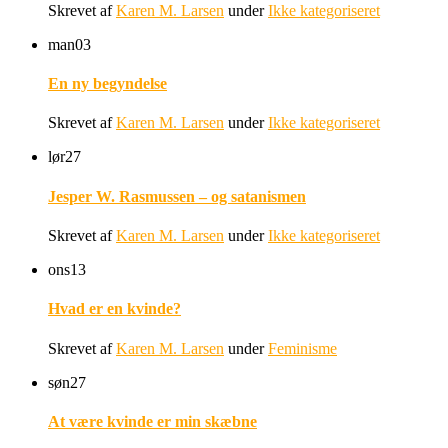
Skrevet af
Karen M. Larsen
under
Ikke kategoriseret
man
03
En ny begyndelse
Skrevet af
Karen M. Larsen
under
Ikke kategoriseret
lør
27
Jesper W. Rasmussen – og satanismen
Skrevet af
Karen M. Larsen
under
Ikke kategoriseret
ons
13
Hvad er en kvinde?
Skrevet af
Karen M. Larsen
under
Feminisme
søn
27
At være kvinde er min skæbne