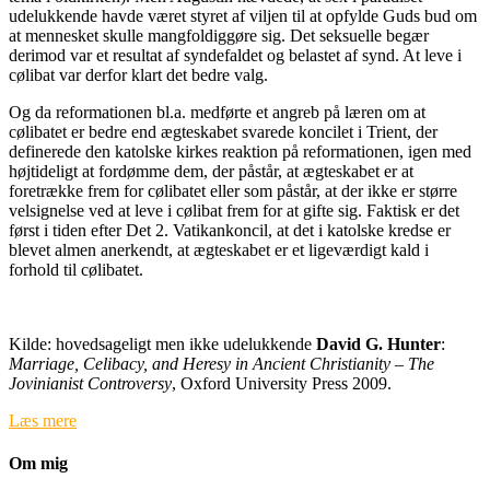
udelukkende havde været styret af viljen til at opfylde Guds bud om
at mennesket skulle mangfoldiggøre sig. Det seksuelle begær
derimod var et resultat af syndefaldet og belastet af synd. At leve i
cølibat var derfor klart det bedre valg.
Og da reformationen bl.a. medførte et angreb på læren om at
cølibatet er bedre end ægteskabet svarede koncilet i Trient, der
definerede den katolske kirkes reaktion på reformationen, igen med
højtideligt at fordømme dem, der påstår, at ægteskabet er at
foretrække frem for cølibatet eller som påstår, at der ikke er større
velsignelse ved at leve i cølibat frem for at gifte sig. Faktisk er det
først i tiden efter Det 2. Vatikankoncil, at det i katolske kredse er
blevet almen anerkendt, at ægteskabet er et ligeværdigt kald i
forhold til cølibatet.
Kilde: hovedsageligt men ikke udelukkende
David G. Hunter
:
Marriage, Celibacy, and Heresy in Ancient Christianity – The
Jovinianist Controversy
, Oxford University Press 2009.
Læs mere
Om mig