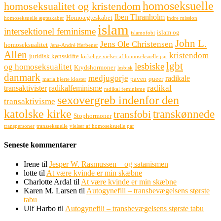
homoseksuelle
homoseksualitet og kristendom
Iben Thranholm
Homoægteskabet
homoseksuelle ægteskaber
indre mission
islam
intersektionel feminisme
islam og
islamofobi
John L.
Jens Ole Christensen
homoseksualitet
Jens-André Herbener
Allen
kristendom
juridisk kønsskifte
kirkelige vielser af homoseksuelle par
lgbt
lesbiske
og homoseksualitet
Krydshormoner
lesbisk
danmark
medjugorje
radikale
paven
queer
maria hjerte kloster
radikal
transaktivister
radikalfeminisme
radikal feminisme
sexovergreb indenfor den
transaktivisme
katolske kirke
transkønnede
transfobi
Stophormoner
transpersoner
transseksuelle
vielser af homoseksuelle par
Seneste kommentarer
Irene
til
Jesper W. Rasmussen – og satanismen
lotte
til
At være kvinde er min skæbne
Charlotte Ardal
til
At være kvinde er min skæbne
Karen M. Larsen
til
Autogynefili – transbevægelsens største
tabu
Ulf Harbo
til
Autogynefili – transbevægelsens største tabu