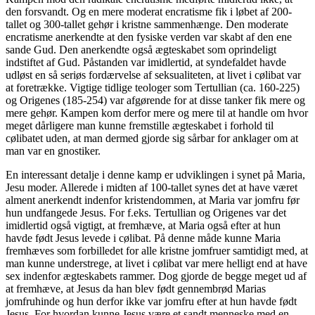
den forsvandt. Og en mere moderat encratisme fik i løbet af 200-
tallet og 300-tallet gehør i kristne sammenhænge. Den moderate
encratisme anerkendte at den fysiske verden var skabt af den ene
sande Gud. Den anerkendte også ægteskabet som oprindeligt
indstiftet af Gud. Påstanden var imidlertid, at syndefaldet havde
udløst en så seriøs fordærvelse af seksualiteten, at livet i cølibat var
at foretrække. Vigtige tidlige teologer som Tertullian (ca. 160-225)
og Origenes (185-254) var afgørende for at disse tanker fik mere og
mere gehør. Kampen kom derfor mere og mere til at handle om hvor
meget dårligere man kunne fremstille ægteskabet i forhold til
cølibatet uden, at man dermed gjorde sig sårbar for anklager om at
man var en gnostiker.
En interessant detalje i denne kamp er udviklingen i synet på Maria,
Jesu moder. Allerede i midten af 100-tallet synes det at have været
alment anerkendt indenfor kristendommen, at Maria var jomfru før
hun undfangede Jesus. For f.eks. Tertullian og Origenes var det
imidlertid også vigtigt, at fremhæve, at Maria også efter at hun
havde født Jesus levede i cølibat. På denne måde kunne Maria
fremhæves som forbilledet for alle kristne jomfruer samtidigt med, at
man kunne understrege, at livet i cølibat var mere helligt end at have
sex indenfor ægteskabets rammer. Dog gjorde de begge meget ud af
at fremhæve, at Jesus da han blev født gennembrød Marias
jomfruhinde og hun derfor ikke var jomfru efter at hun havde født
Jesus. For hvordan kunne Jesus være et sandt menneske med en