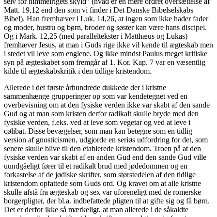
selv for himmelrigets skyld” (hvad er en mere ordret oversættelse af
Matt. 19,12 end den som vi finder i Det Danske Bibelselskabs
Bibel). Han fremhæver i Luk. 14,26, at ingen som ikke hader fader
og moder, hustru og børn, broder og søster kan være hans discipel.
Og i Mark. 12,25 (med paralleltekster i Matthæus og Lukas)
fremhæver Jesus, at man i Guds rige ikke vil kende til ægteskab men
i stedet vil leve som englene. Og ikke mindst Paulus meget kritiske
syn på ægteskabet som fremgår af 1. Kor. Kap. 7 var en væsentlig
kilde til ægteskabskritik i den tidlige kristendom.
Allerede i det første århundrede dukkede der i kristne
sammenhænge grupperinger op som var kendetegnet ved en
overbevisning om at den fysiske verden ikke var skabt af den sande
Gud og at man som kristen derfor radikalt skulle bryde med den
fysiske verden, f.eks. ved at leve som vegetar og ved at leve i
cølibat. Disse bevægelser, som man kan betegne som en tidlig
version af gnosticismen, udgjorde en seriøs udfordring for det, som
senere skulle blive til den etablerede kristendom. Troen på at den
fysiske verden var skabt af en anden Gud end den sande Gud ville
uundgåeligt fører til et radikalt brud med jødedommen og en
forkastelse af de jødiske skrifter, som størstedelen af den tidlige
kristendom opfattede som Guds ord. Og kravet om at alle kristne
skulle afstå fra ægteskab og sex var uforeneligt med de romerske
borgerpligter, der bl.a. indbefattede pligten til at gifte sig og få børn.
Det er derfor ikke så mærkeligt, at man allerede i de såkaldte