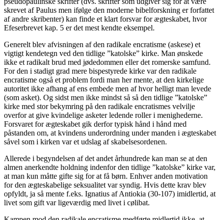
pseudopaulinske skrifter (dvs. skrifter som udgiver sig for at være
skrevet af Paulus men ifølge den moderne bibelforskning er forfattet
af andre skribenter) kan finde et klart forsvar for ægteskabet, hvor
Efeserbrevet kap. 5 er det mest kendte eksempel.
Generelt blev afvisningen af den radikale encratisme (askese) et
vigtigt kendetegn ved den tidlige ”katolske” kirke. Man ønskede
ikke et radikalt brud med jødedommen eller det romerske samfund.
For den i stadigt grad mere bispestyrede kirke var den radikale
encratisme også et problem fordi man her mente, at den kirkelige
autoritet ikke afhang af ens embede men af hvor helligt man levede
(som asket). Og sidst men ikke mindst så så den tidlige ”katolske”
kirke med stor bekymring på den radikale encratismes velvilje
overfor at give kvindelige asketer ledende roller i menighederne.
Forsvaret for ægteskabet gik derfor typisk hånd i hånd med
påstanden om, at kvindens underordning under manden i ægteskabet
såvel som i kirken var et udslag af skabelsesordenen.
Allerede i begyndelsen af det andet århundrede kan man se at den
almen anerkendte holdning indenfor den tidlige ”katolske” kirke var,
at man kun måtte gifte sig for at få børn. Enhver anden motivation
for den ægteskabelige seksualitet var syndig. Hvis dette krav blev
opfyldt, ja så mente f.eks. Ignatius af Antiokia (30-107) imidlertid, at
livet som gift var ligeværdig med livet i cølibat.
Kampen mod den radikale encratisme medførte midlertid ikke, at