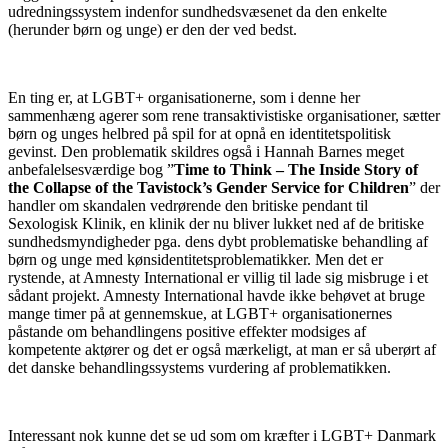
udredningssystem indenfor sundhedsvæsenet da den enkelte
(herunder børn og unge) er den der ved bedst.
En ting er, at LGBT+ organisationerne, som i denne her
sammenhæng agerer som rene transaktivistiske organisationer, sætter
børn og unges helbred på spil for at opnå en identitetspolitisk
gevinst. Den problematik skildres også i Hannah Barnes meget
anbefalelsesværdige bog ”
Time to Think – The Inside Story of
the Collapse of the Tavistock’s Gender Service for Children
” der
handler om skandalen vedrørende den britiske pendant til
Sexologisk Klinik, en klinik der nu bliver lukket ned af de britiske
sundhedsmyndigheder pga. dens dybt problematiske behandling af
børn og unge med kønsidentitetsproblematikker. Men det er
rystende, at Amnesty International er villig til lade sig misbruge i et
sådant projekt. Amnesty International havde ikke behøvet at bruge
mange timer på at gennemskue, at LGBT+ organisationernes
påstande om behandlingens positive effekter modsiges af
kompetente aktører og det er også mærkeligt, at man er så uberørt af
det danske behandlingssystems vurdering af problematikken.
Interessant nok kunne det se ud som om kræfter i LGBT+ Danmark