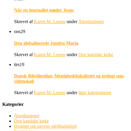
Når en journalist møder Jesus
Skrevet af
Karen M. Larsen
under
Åbenbaringer
ons
29
Den globaliserede Jomfru Maria
Skrevet af
Karen M. Larsen
under
Den katolske kirke
tirs
19
Dansk Bibelinstitut, Menighedsfakultetet og teologi som
videnskab
Skrevet af
Karen M. Larsen
under
Ikke kategoriseret
Kategorier
Åbenbaringer
Den katolske kirke
Dogmet om pavens ufejlbarlighed