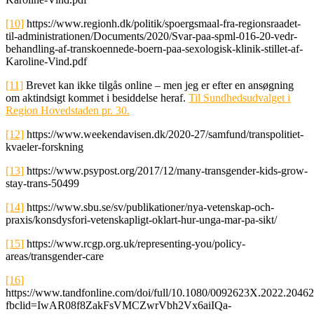
[10]
https://www.regionh.dk/politik/spoergsmaal-fra-regionsraadet-
til-administrationen/Documents/2020/Svar-paa-spml-016-20-vedr-
behandling-af-transkoennede-boern-paa-sexologisk-klinik-stillet-af-
Karoline-Vind.pdf
[11]
Brevet kan ikke tilgås online – men jeg er efter en ansøgning
om aktindsigt kommet i besiddelse heraf.
Til Sundhedsudvalget i
Region Hovedstaden pr. 30.
[12]
https://www.weekendavisen.dk/2020-27/samfund/transpolitiet-
kvaeler-forskning
[13]
https://www.psypost.org/2017/12/many-transgender-kids-grow-
stay-trans-50499
[14]
https://www.sbu.se/sv/publikationer/nya-vetenskap-och-
praxis/konsdysfori-vetenskapligt-oklart-hur-unga-mar-pa-sikt/
[15]
https://www.rcgp.org.uk/representing-you/policy-
areas/transgender-care
[16]
https://www.tandfonline.com/doi/full/10.1080/0092623X.2022.2046
fbclid=IwAR08f8ZakFsVMCZwrVbh2Vx6aiIQa-