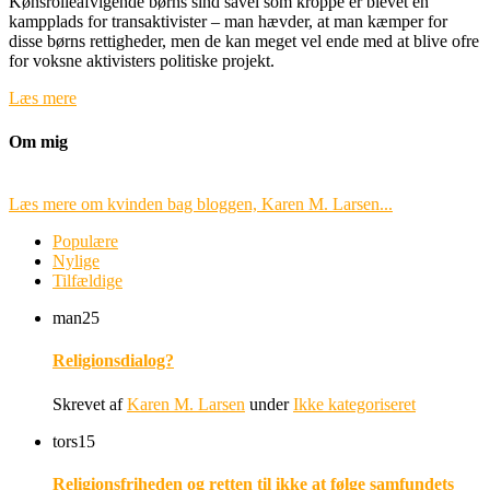
Kønsrolleafvigende børns sind såvel som kroppe er blevet en
kampplads for transaktivister – man hævder, at man kæmper for
disse børns rettigheder, men de kan meget vel ende med at blive ofre
for voksne aktivisters politiske projekt.
Læs mere
Om mig
Læs mere om kvinden bag bloggen, Karen M. Larsen...
Populære
Nylige
Tilfældige
man
25
Religionsdialog?
Skrevet af
Karen M. Larsen
under
Ikke kategoriseret
tors
15
Religionsfriheden og retten til ikke at følge samfundets