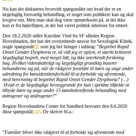
Nu kan det diskuteres hvorvidt spørgsmålet om hvad der er en
lægefaglig forsvarlig behandling, er noget som politikere kan og skal
lovgive om. Men man skal dog være opmærksom på, at det ikke
kun er fra højrefløjen, at der har været politisk interesse for emnet.
Den 18.2.2020 stiller Karoline Vind fra SF således Region
Hovedstaden, der har det overordnede ansvar for Sexologisk Klinik,
nogle spørgsmål
[9]
som jeg her bringer i uddrag: ”
Begrebet Rapid
Onset Gender Dysphoria er, så vidt jeg er oplyst, et stærkt kritiseret
lægefagligt begreb, med meget lidt, og ikke anerkendt forskning
bag. Hvilket videnskabeligt og lægefagligt grundlag baserer
behandlerne sig på, når de rådgiver forældre til børn og unge under
udredning for kønsidentitetsforhold til at forholde sig afventende,
med henvisning til begrebet Rapid Onset Gender Dysphoria? (…)
Hvad er de lægefaglige bevæggrunde for kun i sjældne tilfælde at
tilbyde børn og unge under 15 kønsbekræftende behandling med
østrogener og androgener?
”
Region Hovedstadens Center for Sundhed besvarer den 8.6.2020
disse spørgsmål
[10]
. De skriver bl.a.:
”
Familier bliver ikke rådgivet til at forholde sig afventende med