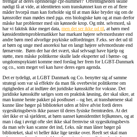
fremgår af deres oprindelige cpr-nummer? Offentligheden skulle
nødigt få at vide, at identiteten som transkønnet kun er en af flere
måder hvorpå man kan forholde sig til at man ikke bryder sig om de
kønsroller man mødes med pga. ens biologiske køn og at man derfor
måske har problemer med sin kønnede krop. Og mht. selvmord, så
har vi faktisk ikke meget data,
men det ser ikke ud til
, at børn med
kønsidentitetsproblematikker har markant højere selvmordsrater end
andre børn med alvorlige psykiske udfordringer. F.eks. ser det ud til
at børn og unge med anoreksi har en langt højere selvmordsrate end
førnævnte. Børn der har det svært, skal selvsagt have hjælp og
støtte, men måske politikerne skulle lade eksperter ud i børne- og
ungdomspsykiatri komme med forslag her frem for LGBT-Danmark
og co., som meget vel kan have deres egen agenda.
Det er tydeligt, at LGBT Danmark og Co. benytter sig af samme
strategi som var så effektiv da man fik overbevist politikerne om
rigtigheden af at indføre det juridiske kønsskifte for voksne. Det
juridiske kønsskifte sælges som en praktisk løsning, der skal sikre, at
man kunne hente pakker på posthuset – og her, at transbørnene skal
kunne låne bøger på biblioteket uden at blive afvist fordi deres
sygesikringsbevis ikke passer til deres fysiske fremtræden. At det
slet ikke er så sjældent, at børn uanset kønsidentitet fejlkønnes, og at
man i dag i øvrigt ofte slet ikke skal fremvise sit sygesikringsbevis
da man selv kan scanne det ind, f.eks. når man låner bøger på
biblioteket, skal vi heller ikke lige tænke over. Reelt set skal man