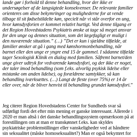
lande gør i forhold til denne behandling, hvor der ikke er
undersøgelser af de langsigtede konsekvenser. De relevante familier
orienteres om disse bekymringer og mulighederne for at vende
tilbage til sit fødselstildelte køn, specielt når vi står overfor en ung,
hvor kønsdysforien er kommet relativt hurtigt. Ved denne tilgang er
det Region Hovedstadens Psykiatris ønske at tage så meget ansvar
for den unge og dennes situation, som det lægefagligt er muligt i
den nuværende situation.” (…) ”Det er kun i sjældne tilfælde, at
familier ønsker at gå i gang med kønshormonbehandling, når
barnet eller den unge er yngre end 15 år gammel. I sådanne tilfælde
tager Sexologisk Klinik en dialog med familien. Såfremt barnet/den
unge giver udtryk for vedvarende kønsdysfori, og der ikke er noget,
der taler imod behandling (som f.eks. alvorlig psykisk lidelse eller
mistanke om anden lidelse), og forældrene samtykker, så kan
behandling iværksættes. (…) Langt de fleste (over 75%) er 14 år
eller over, når de bliver henvist til behandling grundet kønsdysfori
.”
Jeg citerer Region Hovedstadens Center for Sundheds svar så
udførligt fordi det efter min mening er ganske interessant. Allerede i
2020 er man altså i det danske behandlingssystem opmærksom på at
forestillingen om at man er transkønnet f.eks. kan skyldes
psykiatriske problemstillinger eller vanskeligheder ved at håndtere
sin seksualitet (måske homoseksualitet?) Man er også bekymret for