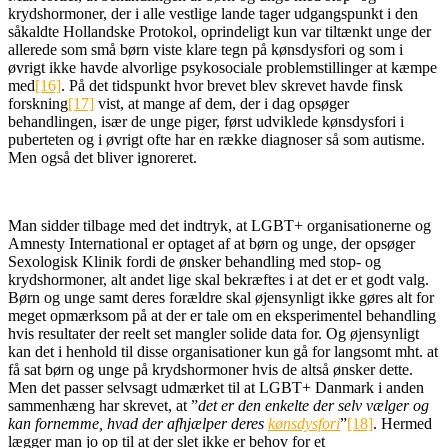
krydshormoner, der i alle vestlige lande tager udgangspunkt i den
såkaldte Hollandske Protokol, oprindeligt kun var tiltænkt unge der
allerede som små børn viste klare tegn på kønsdysfori og som i
øvrigt ikke havde alvorlige psykosociale problemstillinger at kæmpe
med
[16]
. På det tidspunkt hvor brevet blev skrevet havde finsk
forskning
[17]
vist, at mange af dem, der i dag opsøger
behandlingen, især de unge piger, først udviklede kønsdysfori i
puberteten og i øvrigt ofte har en række diagnoser så som autisme.
Men også det bliver ignoreret.
Man sidder tilbage med det indtryk, at LGBT+ organisationerne og
Amnesty International er optaget af at børn og unge, der opsøger
Sexologisk Klinik fordi de ønsker behandling med stop- og
krydshormoner, alt andet lige skal bekræftes i at det er et godt valg.
Børn og unge samt deres forældre skal øjensynligt ikke gøres alt for
meget opmærksom på at der er tale om en eksperimentel behandling
hvis resultater der reelt set mangler solide data for. Og øjensynligt
kan det i henhold til disse organisationer kun gå for langsomt mht. at
få sat børn og unge på krydshormoner hvis de altså ønsker dette.
Men det passer selvsagt udmærket til at LGBT+ Danmark i anden
sammenhæng har skrevet, at ”
det er den enkelte der selv vælger og
kan fornemme, hvad der afhjælper deres
kønsdysfori
”
[18]
. Hermed
lægger man jo op til at der slet ikke er behov for et