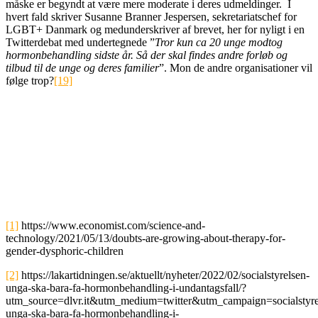
måske er begyndt at være mere moderate i deres udmeldinger. I
hvert fald skriver Susanne Branner Jespersen, sekretariatschef for
LGBT+ Danmark og medunderskriver af brevet, her for nyligt i en
Twitterdebat med undertegnede ”
Tror kun ca 20 unge modtog
hormonbehandling sidste år. Så der skal findes andre forløb og
tilbud til de unge og deres familier
”. Mon de andre organisationer vil
følge trop?
[19]
[1]
https://www.economist.com/science-and-
technology/2021/05/13/doubts-are-growing-about-therapy-for-
gender-dysphoric-children
[2]
https://lakartidningen.se/aktuellt/nyheter/2022/02/socialstyrelsen-
unga-ska-bara-fa-hormonbehandling-i-undantagsfall/?
utm_source=dlvr.it&utm_medium=twitter&utm_campaign=socialstyre
unga-ska-bara-fa-hormonbehandling-i-