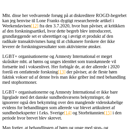
Mht. disse her vedvarende forsøg på at diskreditere ROGD-begrebet
kan jeg henvise til Lone Franks dygtigt researcherede artikel i
Weekendavisen
[12]
fra den 3.7.2020, hvor hun påviser, at kritikken
af den forskningsartikel, hvor dette begreb blev introduceret,
grundlæggende set er uberettiget og i øvrigt et produkt af den
radikale transaktivismes hang til at chikanere forskere der ikke
leverer de forskningsresultater som aktivisterne ønsker.
LGBT+ organisationerne og Amnesty International er meget
skråsikre mht. at børns og unges identitet som transkønnede vil
fortsætte ind i voksenlivet. Her forbigår de, at der allerede i 2020
forelå en omfattende forskning
[13]
der påviser, at de fleste børn
faktisk vokser ud af denne hvis man ikke griber ind med behandling
med stophormoner.
LGBT+ organisationerne og Amnesty International er ikke bare
ligeglade med det danske sundhedsvæsens bekymringer, de
ignorerer også den bekymring over den manglende videnskabelige
evidens for behandlingen som allerede var blevet artikuleret af
sundhedseksperter i f.eks. Sverige
[14]
og Storbritannien
[15]
i den
periode hvor brevet blev skrevet.
Man fortier, at behandlingen af børn og unge med stop- og