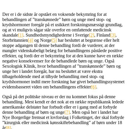
Der er i de sidste år opstået en voksende bekymring for at
behandlingen af ”transkønnede” børn og unge med stop- og
krydshormoner foregår på et usikkert forskningsmæssigt grundlag,
og at vi muligvis sågar står overfor en omfattende medicinsk
skandale
[1]
. Sundhedsmyndighederne i Sverige
[2]
, Finland
[3]
,
Storbritannien
[4]
og Norge
[5]
har besluttet at begrænse eller helt
stoppe adgangen til denne behandling fordi de vurderer, at der
mangler videnskabeligt belæg for behandlingens påståede positive
effekter, og fordi der er bekymring for at den kunne have en række
negative konsekvenser for de behandlede børn og unge. Også
Sexologisk Klinik, hvor behandlingen af ”transkønnede” børn og
unge her i landet foregår, har nu besluttet at være ekstra
tilbageholdende med at tilbyde behandling med stop- og
krydshormoner indtil mere forskning har givet behandlingssystemet
evidensbasseret viden om behandlingens effekter
[6]
.
Også på det politiske niveau er der nu kommet fokus på denne
behandling. Mest kendt er det nok at en række republikansk ledede
amerikanske delstater har forbudt eller er i gang med at forbyde
denne behandling af børn og unge
[7]
. Men også her i landet har
Nye Borgerlige fremsat et lovforslag i Folketinget, der skal forbyde
”kirurgisk eller medicinsk kønsskiftebehandling” af børn under 18
år
[8]
.