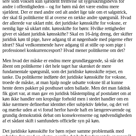
selv som voksen kun sjældent fremvise sit sygesikringsbevis for
andre i offentligheden – og for børn må det være endnu mere
sjældent. Der er med andre ord alt andet lige tale om et salgstrick,
der skal få politikerne til at overse en række andre spørgsmål. Hvad
der allerede var uklart mht. det juridiske kønsskifte for voksne, er
nemlig lige så uklart mht. kønsskifte for børn: Hvilke rettigheder
giver et sådant juridisk kønsskifte? Skal en 16-årig dreng, der skifter
juridisk køn til pige, have adgang til at nøgenbade med pigerne efter
idræt? Skal vedkommende have adgang til at stille op som pige i
professionel konkurrencesport? Hvad mener politikerne om det?
Men hvad der måske er endnu mere grundlæggende, så står det
åbent om politikerne i det hele taget har skænket de mere
fundamentale spørgsmål, som det juridiske kønsskifte rejser, en
tanke. Da politikerne indførte det juridiske kønsskifte for voksne,
troede de måske, at man hjalp nogle udsatte voksne til at kunne
hente deres pakker på posthuset uden ballade. Men det man faktisk
fik gjort var, at man gav en juridisk blåstempling af postulatet om at
køn ikke handler om kropslige forhold men i stedet handler om en
ikke nærmere definerbar identitet eller subjektiv følelse, og det vel
og mærke uden at vi forud herfor havde haft en længerevarende og
grundig demokratisk debat om konsekvenserne og nødvendigheden
af et sådant skift i samfundets officielle syn på køn.
Det juridiske kønsskifte for børn rejser samme problematik med