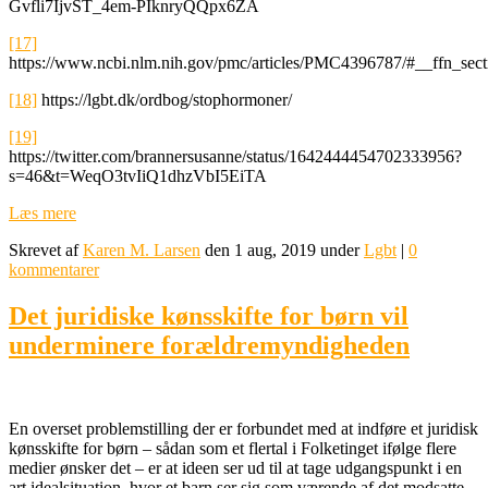
Gvfli7IjvST_4em-PIknryQQpx6ZA
[17]
https://www.ncbi.nlm.nih.gov/pmc/articles/PMC4396787/#__ffn_secti
[18]
https://lgbt.dk/ordbog/stophormoner/
[19]
https://twitter.com/brannersusanne/status/1642444454702333956?
s=46&t=WeqO3tvIiQ1dhzVbI5EiTA
Læs mere
Skrevet af
Karen M. Larsen
den 1 aug, 2019 under
Lgbt
|
0
kommentarer
Det juridiske kønsskifte for børn vil
underminere forældremyndigheden
En overset problemstilling der er forbundet med at indføre et juridisk
kønsskifte for børn – sådan som et flertal i Folketinget ifølge flere
medier ønsker det – er at ideen ser ud til at tage udgangspunkt i en
art idealsituation, hvor et barn ser sig som værende af det modsatte