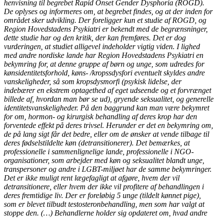
henvisning til begrebet Rapid Onset Gender Dysphoria (ROGD).
De oplyses og informeres om, at begrebet findes, og at der inden for
området sker udvikling. Der foreligger kun et studie af ROGD, og
Region Hovedstadens Psykiatri er bekendt med de begrænsninger,
dette studie har og den kritik, der kan fremføres. Det er dog
vurderingen, at studiet alligevel indeholder vigtig viden. I lighed
med andre nordiske lande har Region Hovedstadens Psykiatri en
bekymring for, at denne gruppe af børn og unge, som udredes for
kønsidentitetsforhold, køns- /kropssdysfori eventuelt skyldes andre
vanskeligheder, så som kropsdysmorfi (psykisk lidelse, der
indebærer en ekstrem optagethed af eget udseende og et forvrænget
billede af, hvordan man bør se ud), gryende seksualitet, og generelle
identitetsvanskeligheder. På den baggrund kan man være bekymret
for om, hormon- og kirurgisk behandling af deres krop har den
forventede effekt på deres trivsel. Herunder er det en bekymring om,
de på lang sigt får det bedre, eller om de ønsker at vende tilbage til
deres fødselstildelte køn (detransitionerer). Det bemærkes, at
professionelle i sammenlignelige lande, professionelle i NGO-
organisationer, som arbejder med køn og seksualitet blandt unge,
transpersoner og andre i LGBT-miljøet har de samme bekymringer.
Det er ikke muligt rent lægefagligt at afgøre, hvem der vil
detransitionere, eller hvem der ikke vil profitere af behandlingen i
deres fremtidige liv. Der er foreløbig 5 unge (tildelt kønnet pige),
som er blevet tilbudt testosteronbehandling, men som har valgt at
stoppe den. (…) Behandlerne holder sig opdateret om, hvad andre