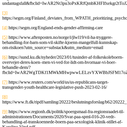
undantagsfall&fbclid=IwAR2Nt3pu3oPxKRfQmbKHFIfxekgr2tT
[3]
https://segm.org/Finland_deviates_from_WPATH_prioritizing_psych
[4]
https://segm.org/England-ends-gender-affirming-care
[5]
https://www.aftenposten.no/norge/i/jlwl19/vil-ha-tryggere-
behandling-for-barn-som-vil-skifte-kjoenn-mangelfull-kunnskap-
om-risikoen?utm_source=substack&utm_medium=email
[6]
https://sund.ku.dk/nyheder/2023/01/tusinder-af-folkeskoleboern-
overvejer-deres-koen–men-vi-ved-for-lidt-om-hvornaar-vi-boer-
behandle-dem/?
fbclid=IwAR2WgTDKf1MWkMHwpwwLELzvYXWBbJSFM17oZ
[7]
https://www.reuters.com/world/us/us-republicans-target-
transgender-youth-healthcare-legislative-push-2023-02-16/
[8]
https://www.ft.dk/ripdf/samling/20222/beslutningsforslag/b62/2022
[9]
https://www.regionh.dk/politik/spoergsmaal-fra-regionsraadet-til-
administrationen/Documents/2020/Svar-paa-spml-016-20-vedr-
behandling-af-transkoennede-boern-paa-sexologisk-klinik-stillet-af-
Karoline-Vind.pdf