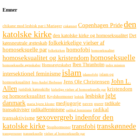
Emner
den
Copenhagen Pride
chikane mod lesbisk par i Mariager
ciskønnet
katolske kirke
den katolske kirke og homoseksualitet
Det
folkekirkelige vielser af
kønsneutrale ægteskab
homoseksuelle par
homofobi
folkekirken
homoseksualitet
homoseksuelle
homoseksualitet og kristendom
Iben Thranholm
Homoægteskabet
homoseksuelle ægteskaber
indre mission
islam
intersektionel feminisme
islam og
islamofobi
John L.
Jens Ole Christensen
homoseksualitet
Jens-André Herbener
Allen
kristendom
juridisk kønsskifte
kirkelige vielser af homoseksuelle par
lgbt
lesbiske
og homoseksualitet
Krydshormoner
lesbisk
danmark
medjugorje
radikale
paven
queer
maria hjerte kloster
radikal
transaktivister
radikalfeminisme
radikal feminisme
sexovergreb indenfor den
transaktivisme
katolske kirke
transkønnede
transfobi
Stophormoner
transpersoner
transseksuelle
vielser af homoseksuelle par