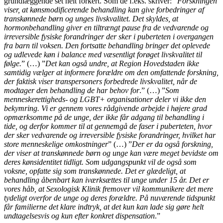
grundlæggende set helt forkert. Som de f.eks. skriver: ”
Forskningen
viser, at kønsmodificerende behandling kan give forbedringer af
transkønnede børn og unges livskvalitet. Det skyldes, at
hormonbehandling giver en tiltrængt pause fra de vedvarende og
irreversible fysiske forandringer der sker i puberteten i overgangen
fra barn til voksen. Den fortsatte behandling bringer det oplevede
og udlevede køn i balance med væsentligt forøget livskvalitet til
følge.
” (…) ”
Det kan også undre, at Region Hovedstaden ikke
samtidig vælger at informere forældre om den omfattende forskning,
der faktisk viser transpersoners forbedrede livskvalitet, når de
modtager den behandling de har behov for
.” (…) ”
Som
menneskerettigheds- og LGBT+ organisationer deler vi ikke den
bekymring. Vi er gennem vores rådgivende arbejde i højere grad
opmærksomme på de unge, der ikke får adgang til behandling i
tide, og derfor kommer til at gennemgå de faser i puberteten, hvor
der sker vedvarende og irreversible fysiske forandringer, hvilket har
store menneskelige omkostninger
” (…) ”
Der er da også forskning,
der viser at transkønnede børn og unge kan være meget bevidste om
deres kønsidentitet tidligt. Som udgangspunkt vil de også som
voksne, opfatte sig som transkønnede. Det er glædeligt, at
behandling åbenbart kan iværksættes til unge under 15 år. Det er
vores håb, at Sexologisk Klinik fremover vil kommunikere det mere
tydeligt overfor de unge og deres forældre. På nuværende tidspunkt
får familierne det klare indtryk, at det kun kan lade sig gøre helt
undtagelsesvis og kun efter konkret dispensation
.”