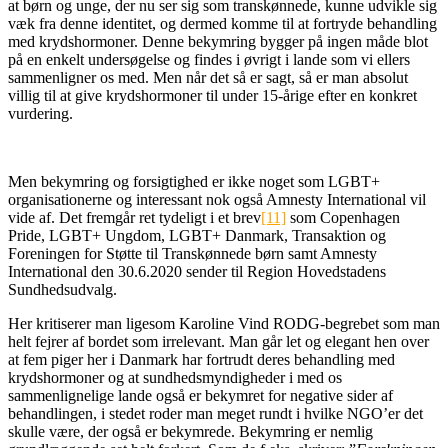
at børn og unge, der nu ser sig som transkønnede, kunne udvikle sig
væk fra denne identitet, og dermed komme til at fortryde behandling
med krydshormoner. Denne bekymring bygger på ingen måde blot
på en enkelt undersøgelse og findes i øvrigt i lande som vi ellers
sammenligner os med. Men når det så er sagt, så er man absolut
villig til at give krydshormoner til under 15-årige efter en konkret
vurdering.
Men bekymring og forsigtighed er ikke noget som LGBT+
organisationerne og interessant nok også Amnesty International vil
vide af. Det fremgår ret tydeligt i et brev
[11]
som Copenhagen
Pride, LGBT+ Ungdom, LGBT+ Danmark, Transaktion og
Foreningen for Støtte til Transkønnede børn samt Amnesty
International den 30.6.2020 sender til Region Hovedstadens
Sundhedsudvalg.
Her kritiserer man ligesom Karoline Vind RODG-begrebet som man
helt fejrer af bordet som irrelevant. Man går let og elegant hen over
at fem piger her i Danmark har fortrudt deres behandling med
krydshormoner og at sundhedsmyndigheder i med os
sammenlignelige lande også er bekymret for negative sider af
behandlingen, i stedet roder man meget rundt i hvilke NGO’er det
skulle være, der også er bekymrede. Bekymring er nemlig