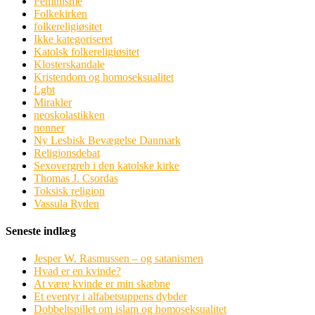
Feminisme
Folkekirken
folkereligiøsitet
Ikke kategoriseret
Katolsk folkereligiøsitet
Klosterskandale
Kristendom og homoseksualitet
Lgbt
Mirakler
neoskolastikken
nonner
Ny Lesbisk Bevægelse Danmark
Religionsdebat
Sexovergreb i den katolske kirke
Thomas J. Csordas
Toksisk religion
Vassula Ryden
Seneste indlæg
Jesper W. Rasmussen – og satanismen
Hvad er en kvinde?
At være kvinde er min skæbne
Et eventyr i alfabetsuppens dybder
Dobbeltspillet om islam og homoseksualitet