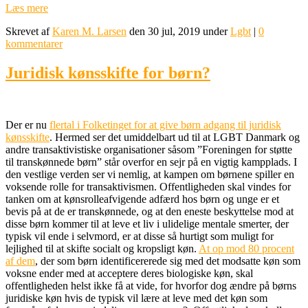
Læs mere
Skrevet af
Karen M. Larsen
den 30 jul, 2019 under
Lgbt
|
0
kommentarer
Juridisk kønsskifte for børn?
Der er nu
flertal i Folketinget for at give børn adgang til juridisk
kønsskifte
. Hermed ser det umiddelbart ud til at LGBT Danmark og
andre transaktivistiske organisationer såsom ”Foreningen for støtte
til transkønnede børn” står overfor en sejr på en vigtig kampplads. I
den vestlige verden ser vi nemlig, at kampen om børnene spiller en
voksende rolle for transaktivismen. Offentligheden skal vindes for
tanken om at kønsrolleafvigende adfærd hos børn og unge er et
bevis på at de er transkønnede, og at den eneste beskyttelse mod at
disse børn kommer til at leve et liv i ulidelige mentale smerter, der
typisk vil ende i selvmord, er at disse så hurtigt som muligt for
lejlighed til at skifte socialt og kropsligt køn.
At op mod 80 procent
af dem
, der som børn identificererede sig med det modsatte køn som
voksne ender med at acceptere deres biologiske køn, skal
offentligheden helst ikke få at vide, for hvorfor dog ændre på børns
juridiske køn hvis de typisk vil lære at leve med det køn som