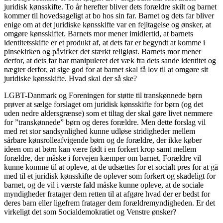
juridisk kønsskifte. To år herefter bliver dets forældre skilt og barnet
kommer til hovedsageligt at bo hos sin far. Barnet og dets far bliver
enige om at det juridiske kønsskifte var en fejltagelse og ønsker, at
omgøre kønsskiftet. Barnets mor mener imidlertid, at barnets
identitetsskifte er et produkt af, at dets far er begyndt at komme i
pinsekirken og påvirker det stærkt religiøst. Barnets mor mener
derfor, at dets far har manipuleret det væk fra dets sande identitet og
nægter derfor, at sige god for at barnet skal få lov til at omgøre sit
juridiske kønsskifte. Hvad skal der så ske?
LGBT-Danmark og Foreningen for støtte til transkønnede børn
prøver at sælge forslaget om juridisk kønsskifte for børn (og det
uden nedre aldersgrænse) som et tiltag der skal gøre livet nemmere
for ”transkønnede” børn og deres forældre. Men dette forslag vil
med ret stor sandsynlighed kunne udløse stridigheder mellem
sårbare kønsrolleafvigende børn og de forældre, der ikke køber
ideen om at børn kan være født i en forkert krop samt mellem
forældre, der måske i forvejen kæmper om barnet. Forældre vil
kunne komme til at opleve, at de udsættes for et socialt pres for at gå
med til et juridisk kønsskifte de oplever som forkert og skadeligt for
barnet, og de vil i værste fald måske kunne opleve, at de sociale
myndigheder fratager dem retten til at afgøre hvad der er bedst for
deres barn eller ligefrem fratager dem forældremyndigheden. Er det
virkeligt det som Socialdemokratiet og Venstre ønsker?