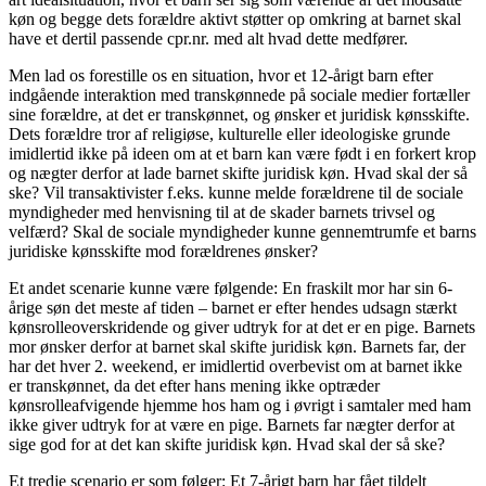
køn og begge dets forældre aktivt støtter op omkring at barnet skal
have et dertil passende cpr.nr. med alt hvad dette medfører.
Men lad os forestille os en situation, hvor et 12-årigt barn efter
indgående interaktion med transkønnede på sociale medier fortæller
sine forældre, at det er transkønnet, og ønsker et juridisk kønsskifte.
Dets forældre tror af religiøse, kulturelle eller ideologiske grunde
imidlertid ikke på ideen om at et barn kan være født i en forkert krop
og nægter derfor at lade barnet skifte juridisk køn. Hvad skal der så
ske? Vil transaktivister f.eks. kunne melde forældrene til de sociale
myndigheder med henvisning til at de skader barnets trivsel og
velfærd? Skal de sociale myndigheder kunne gennemtrumfe et barns
juridiske kønsskifte mod forældrenes ønsker?
Et andet scenarie kunne være følgende: En fraskilt mor har sin 6-
årige søn det meste af tiden – barnet er efter hendes udsagn stærkt
kønsrolleoverskridende og giver udtryk for at det er en pige. Barnets
mor ønsker derfor at barnet skal skifte juridisk køn. Barnets far, der
har det hver 2. weekend, er imidlertid overbevist om at barnet ikke
er transkønnet, da det efter hans mening ikke optræder
kønsrolleafvigende hjemme hos ham og i øvrigt i samtaler med ham
ikke giver udtryk for at være en pige. Barnets far nægter derfor at
sige god for at det kan skifte juridisk køn. Hvad skal der så ske?
Et tredje scenario er som følger: Et 7-årigt barn har fået tildelt