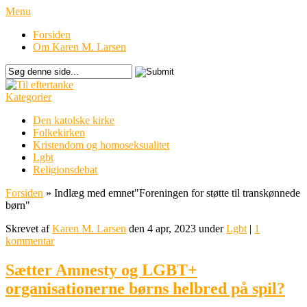
Menu
Forsiden
Om Karen M. Larsen
Kategorier
Den katolske kirke
Folkekirken
Kristendom og homoseksualitet
Lgbt
Religionsdebat
Forsiden
»
Indlæg med emnet
"
Foreningen for støtte til transkønnede
børn"
Skrevet af
Karen M. Larsen
den 4 apr, 2023 under
Lgbt
|
1
kommentar
Sætter Amnesty og LGBT+
organisationerne børns helbred på spil?