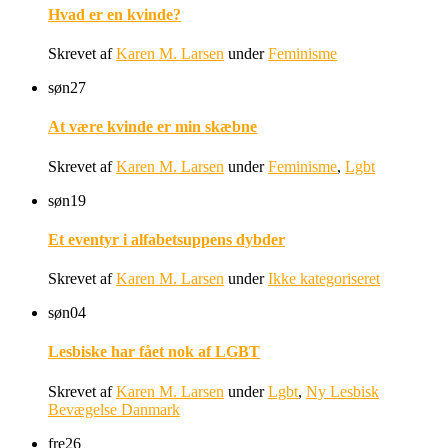
Hvad er en kvinde?
Skrevet af
Karen M. Larsen
under
Feminisme
søn
27
At være kvinde er min skæbne
Skrevet af
Karen M. Larsen
under
Feminisme
,
Lgbt
søn
19
Et eventyr i alfabetsuppens dybder
Skrevet af
Karen M. Larsen
under
Ikke kategoriseret
søn
04
Lesbiske har fået nok af LGBT
Skrevet af
Karen M. Larsen
under
Lgbt
,
Ny Lesbisk
Bevægelse Danmark
fre
26