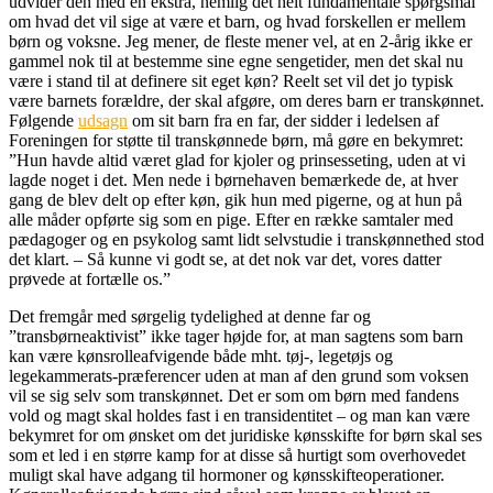
udvider den med en ekstra, nemlig det helt fundamentale spørgsmål
om hvad det vil sige at være et barn, og hvad forskellen er mellem
børn og voksne. Jeg mener, de fleste mener vel, at en 2-årig ikke er
gammel nok til at bestemme sine egne sengetider, men det skal nu
være i stand til at definere sit eget køn? Reelt set vil det jo typisk
være barnets forældre, der skal afgøre, om deres barn er transkønnet.
Følgende
udsagn
om sit barn fra en far, der sidder i ledelsen af
Foreningen for støtte til transkønnede børn, må gøre en bekymret:
”Hun havde altid været glad for kjoler og prinsesseting, uden at vi
lagde noget i det. Men nede i børnehaven bemærkede de, at hver
gang de blev delt op efter køn, gik hun med pigerne, og at hun på
alle måder opførte sig som en pige. Efter en række samtaler med
pædagoger og en psykolog samt lidt selvstudie i transkønnethed stod
det klart. – Så kunne vi godt se, at det nok var det, vores datter
prøvede at fortælle os.”
Det fremgår med sørgelig tydelighed at denne far og
”transbørneaktivist” ikke tager højde for, at man sagtens som barn
kan være kønsrolleafvigende både mht. tøj-, legetøjs og
legekammerats-præferencer uden at man af den grund som voksen
vil se sig selv som transkønnet. Det er som om børn med fandens
vold og magt skal holdes fast i en transidentitet – og man kan være
bekymret for om ønsket om det juridiske kønsskifte for børn skal ses
som et led i en større kamp for at disse så hurtigt som overhovedet
muligt skal have adgang til hormoner og kønsskifteoperationer.