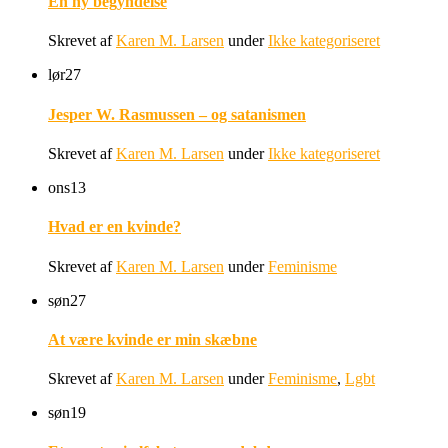
En ny begyndelse
Skrevet af
Karen M. Larsen
under
Ikke kategoriseret
lør
27
Jesper W. Rasmussen – og satanismen
Skrevet af
Karen M. Larsen
under
Ikke kategoriseret
ons
13
Hvad er en kvinde?
Skrevet af
Karen M. Larsen
under
Feminisme
søn
27
At være kvinde er min skæbne
Skrevet af
Karen M. Larsen
under
Feminisme
,
Lgbt
søn
19