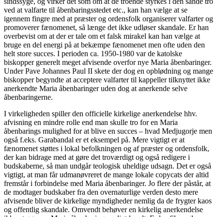
sindssyge, og virker det som om at de troende styrkes i den sande tro
ved at valfarte til åbenbaringsstedet etc., kan han vælge at se
igennem fingre med at præster og ordensfolk organiserer valfarter og
promoverer fænomenet, så længe det ikke udløser skandale. Er han
overbevist om at der er tale om et falsk mirakel kan han vælge at
bruge en del energi på at bekæmpe fænomenet men ofte uden den
helt store succes. I perioden ca. 1950-1980 var de katolske
biskopper generelt meget afvisende overfor nye Maria åbenbaringer.
Under Pave Johannes Paul II skete der dog en opblødning og mange
biskopper begyndte at acceptere valfarter til kappeller tilknyttet ikke
anerkendte Maria åbenbaringer uden dog at anerkende selve
åbenbaringerne.
I virkeligheden spiller den officielle kirkelige anerkendelse hhv.
afvisning en mindre rolle end man skulle tro for en Maria
åbenbarings mulighed for at blive en succes – hvad Medjugorje men
også f.eks. Garabandal er et eksempel på. Mere vigtigt er at
fænomenet støttes i lokal befolkningen og af præster og ordensfolk,
der kan bidrage med at gøre det troværdigt og også redigere i
budskaberne, så man undgår teologisk uheldige udsagn. Det er også
vigtigt, at man får udmanøvreret de mange lokale copycats der altid
fremstår i forbindelse med Maria åbenbaringer. Jo flere der påstår, at
de modtager budskaber fra den overnaturlige verden desto mere
afvisende bliver de kirkelige myndigheder nemlig da de frygter kaos
og offentlig skandale. Omvendt behøver en kirkelig anerkendelse