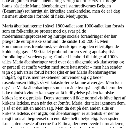
ikke at gøre en Maria åbenbaring særligt kendt. F.eks. fik nogle
børns påståede Maria åbenbaringer i starttredivernes Belgien
(Beauraing) ret hurtigt sin kirkelige anerkendelse, men de er i dag
nærmest ukendte i forhold til f.eks. Medjugorje.
Maria åbenbaringerne i såvel 1800-tallet som 1900-tallet kan forstås
som en folkereligiøs protest mod og svar på de
moderniseringsprocesser og hurtige sociale forandringer der har
præget de europæiske samfund i de sidste 150-200 år. Men
kommunismens fremkomst, verdenskrigene og den efterfølgende
kolde krig gav i 1900-tallet grobund for en særlig apokalyptisk
fortolkning af verdens gang. Gud er i henhold til talrige af 1900-
talles Maria åbenbaringer vred over den tiltagende sekularisering og
er parat til at straffe verden med store katastrofer – men han sender
tegn og advarsler forud herfor (det er her Maria åbenbaringerne
indgår), og hvis menneskeheden omvender sig og beder
rosenkransen flittigt, så vil katastroferne kunne afværges. Man kan
også se Maria åbenbaringer som en måde hvorpå lægfolk herunder
ikke mindst kvinder kan søge at få indflydelse på den katolske
kirkes lære og praksis. Deres stemme vil ikke normalvis blive hørt af
kirkens ledelse, men når det er Jomfru Maria, der taler igennem dem,
ja så er det lidt en anden sag. Men da det på den anden side er
kirkens ledelse, der afgør, om åbenbaringen er autentisk er denne
magt trods alt begrænset om end ikke helt ubetydelig. Især søster
Lucia, den eneste af seerne fra Fatima, der overlevede barnealderen,