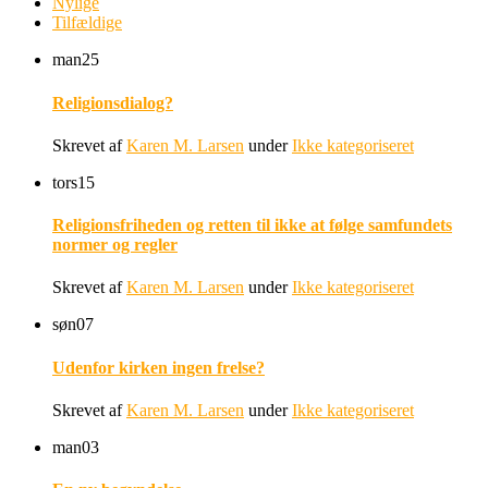
Nylige
Tilfældige
man
25
Religionsdialog?
Skrevet af
Karen M. Larsen
under
Ikke kategoriseret
tors
15
Religionsfriheden og retten til ikke at følge samfundets
normer og regler
Skrevet af
Karen M. Larsen
under
Ikke kategoriseret
søn
07
Udenfor kirken ingen frelse?
Skrevet af
Karen M. Larsen
under
Ikke kategoriseret
man
03