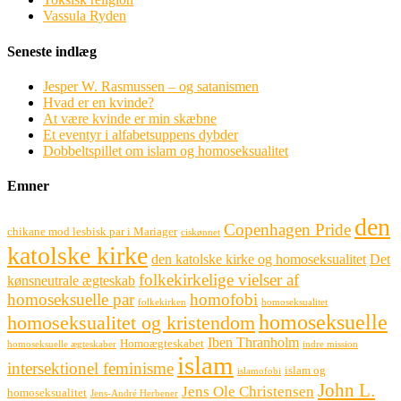
Vassula Ryden
Seneste indlæg
Jesper W. Rasmussen – og satanismen
Hvad er en kvinde?
At være kvinde er min skæbne
Et eventyr i alfabetsuppens dybder
Dobbeltspillet om islam og homoseksualitet
Emner
den
Copenhagen Pride
chikane mod lesbisk par i Mariager
ciskønnet
katolske kirke
den katolske kirke og homoseksualitet
Det
folkekirkelige vielser af
kønsneutrale ægteskab
homoseksuelle par
homofobi
folkekirken
homoseksualitet
homoseksuelle
homoseksualitet og kristendom
Iben Thranholm
Homoægteskabet
homoseksuelle ægteskaber
indre mission
islam
intersektionel feminisme
islam og
islamofobi
John L.
Jens Ole Christensen
homoseksualitet
Jens-André Herbener