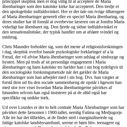
princippet skeptisk men er dog villig til at acceptere de Maria
åbenbaringer som den katolske kirke har accepteret. Den tredje er
den apologetiske indfaldsvinkel. Her er der tale om ivrige tilhængere
af Maria åbenbaringer generelt eller en speciel Maria åbenbaring, og
deres studier har til formål at overbevise læseren om at Jomfru Maria
virkeligt har åbenbaret sig. Den fjerde og sidste indfaldsvinkel er
den sensationalistiske, der typisk handler om at afsløre svindel og
misbrug.
Chris Maunder forholder sig, som det meste af religionsforskningen
i dag, skeptisk overfor banale psykologiske forklaringer af a la
Freud, der vil afvise Maria åbenbaringer som udslag af sindssyge og
hysteri. Men på trods af sit personlige engagement i Maria
åbenbaringer og hans katolske tro hælder han i sin bog tydeligvis til
den sociologiske forskningsmetode når det gælder de Maria
åbenbaringer som han arbejder med i sin bog. Dvs. han vægter at
forstå dem ud fra den sociale sammenhæng de opstår i ligesom han
med stor iver viser hvordan Maria åbenbaringerne påvirkes af
hinanden selvom han også insisterer på at de altid også har
specifikke og unikke træk.
Ud over Lourdes er der to helt centrale Maria Åbenbaringer som har
påvirket dette fænomen i 1900-tallet, nemlig Fatima og Medjugorje.
Alle tre har det tilfældes, at de finder sted i marginaliserede og
fattige katolske landsbysamfund, seerne er børn hhv. teenagere og