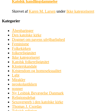
Katolsk handlingslammelse
Skrevet af
Karen M. Larsen
under
Ikke kategoriseret
Kategorier
Åbenbaringer
Den katolske kirke
Dogmet om pavens ufejlbarlighed
Feminisme
Folkekirken
folkereligiøsitet
Ikke kategoriseret
Katolsk folkereligiøsitet
Klosterskandale
Kristendom og homoseksualitet
Lgbt
Mirakler
neoskolastikken
nonner
Ny Lesbisk Bevægelse Danmark
Religionsdebat
Sexovergreb i den katolske kirke
Thomas J. Csordas
Toksisk religion