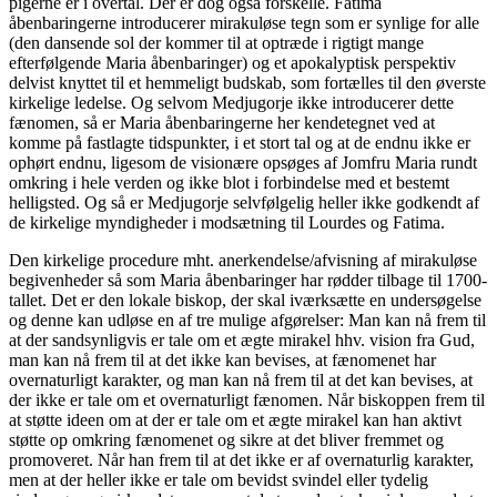
pigerne er i overtal. Der er dog også forskelle. Fatima
åbenbaringerne introducerer mirakuløse tegn som er synlige for alle
(den dansende sol der kommer til at optræde i rigtigt mange
efterfølgende Maria åbenbaringer) og et apokalyptisk perspektiv
delvist knyttet til et hemmeligt budskab, som fortælles til den øverste
kirkelige ledelse. Og selvom Medjugorje ikke introducerer dette
fænomen, så er Maria åbenbaringerne her kendetegnet ved at
komme på fastlagte tidspunkter, i et stort tal og at de endnu ikke er
ophørt endnu, ligesom de visionære opsøges af Jomfru Maria rundt
omkring i hele verden og ikke blot i forbindelse med et bestemt
helligsted. Og så er Medjugorje selvfølgelig heller ikke godkendt af
de kirkelige myndigheder i modsætning til Lourdes og Fatima.
Den kirkelige procedure mht. anerkendelse/afvisning af mirakuløse
begivenheder så som Maria åbenbaringer har rødder tilbage til 1700-
tallet. Det er den lokale biskop, der skal iværksætte en undersøgelse
og denne kan udløse en af tre mulige afgørelser: Man kan nå frem til
at der sandsynligvis er tale om et ægte mirakel hhv. vision fra Gud,
man kan nå frem til at det ikke kan bevises, at fænomenet har
overnaturligt karakter, og man kan nå frem til at det kan bevises, at
der ikke er tale om et overnaturligt fænomen. Når biskoppen frem til
at støtte ideen om at der er tale om et ægte mirakel kan han aktivt
støtte op omkring fænomenet og sikre at det bliver fremmet og
promoveret. Når han frem til at det ikke er af overnaturlig karakter,
men at der heller ikke er tale om bevidst svindel eller tydelig