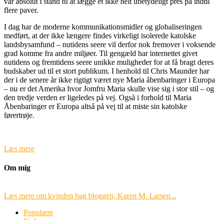
var absolut i stand til at lægge et ikke helt ubetydeligt pres på indtil
flere paver.
I dag har de moderne kommunikationsmidler og globaliseringen
medført, at der ikke længere findes virkeligt isolerede katolske
landsbysamfund – nutidens seere vil derfor nok fremover i voksende
grad komme fra andre miljøer. Til gengæld har internettet givet
nutidens og fremtidens seere unikke muligheder for at få bragt deres
budskaber ud til et stort publikum. I henhold til Chris Maunder har
der i de senere år ikke rigtigt været nye Maria åbenbaringer i Europa
– nu er det Amerika hvor Jomfru Maria skulle vise sig i stor stil – og
den tredje verden er ligeledes på vej. Også i forhold til Maria
Åbenbaringer er Europa altså på vej til at miste sin katolske
førertrøje.
Læs mere
Om mig
Læs mere om kvinden bag bloggen, Karen M. Larsen...
Populære