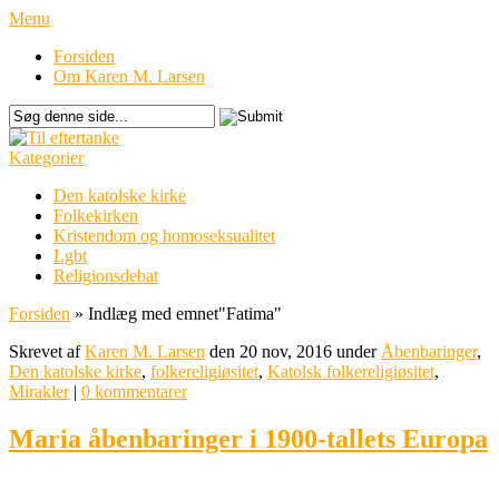
Menu
Forsiden
Om Karen M. Larsen
Kategorier
Den katolske kirke
Folkekirken
Kristendom og homoseksualitet
Lgbt
Religionsdebat
Forsiden
»
Indlæg med emnet
"
Fatima"
Skrevet af
Karen M. Larsen
den 20 nov, 2016 under
Åbenbaringer
,
Den katolske kirke
,
folkereligiøsitet
,
Katolsk folkereligiøsitet
,
Mirakler
|
0 kommentarer
Maria åbenbaringer i 1900-tallets Europa