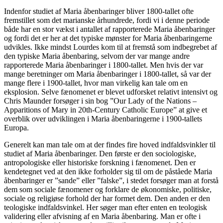
Indenfor studiet af Maria åbenbaringer bliver 1800-tallet ofte
fremstillet som det marianske århundrede, fordi vi i denne periode
både har en stor vækst i antallet af rapporterede Maria åbenbaringer
og fordi det er her at det typiske mønster for Maria åbenbaringerne
udvikles. Ikke mindst Lourdes kom til at fremstå som indbegrebet af
den typiske Maria åbenbaring, selvom der var mange andre
rapporterede Maria åbenbaringer i 1800-tallet. Men hvis der var
mange beretninger om Maria åbenbaringer i 1800-tallet, så var der
mange flere i 1900-tallet, hvor man virkelig kan tale om en
eksplosion. Selve fænomenet er blevet udforsket relativt intensivt og
Chris Maunder forsøger i sin bog ”Our Lady of the Nations –
Apparitions of Mary in 20th-Century Catholic Europe” at give et
overblik over udviklingen i Maria åbenbaringerne i 1900-tallets
Europa.
Generelt kan man tale om at der findes fire hoved indfaldsvinkler til
studiet af Maria åbenbaringer. Den første er den sociologiske,
antropologiske eller historiske forskning i fænomenet. Den er
kendetegnet ved at den ikke forholder sig til om de påståede Maria
åbenbaringer er ”sande” eller ”falske”, i stedet forsøger man at forstå
dem som sociale fænomener og forklare de økonomiske, politiske,
sociale og religiøse forhold der har formet dem. Den anden er den
teologiske indfaldsvinkel. Her søger man efter enten en teologisk
validering eller afvisning af en Maria åbenbaring. Man er ofte i