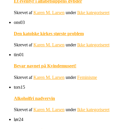
Et eventyr i alfabetsuppens dybder
Skrevet af
Karen M. Larsen
under
Ikke kategoriseret
ons
03
Den katolske kirkes største problem
Skrevet af
Karen M. Larsen
under
Ikke kategoriseret
tirs
01
Bevar navnet på Kvindemuseet!
Skrevet af
Karen M. Larsen
under
Feminisme
tors
15
Alkoholfri nadvervin
Skrevet af
Karen M. Larsen
under
Ikke kategoriseret
lør
24