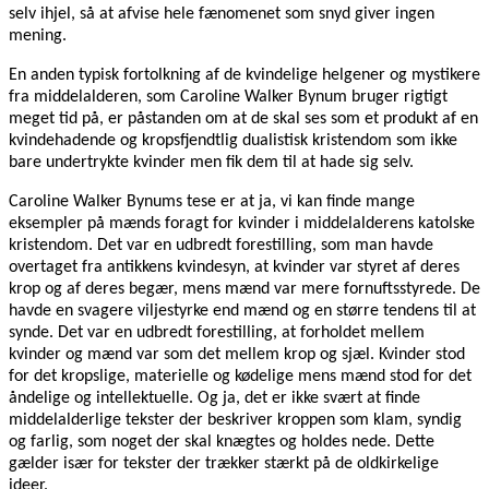
selv ihjel, så at afvise hele fænomenet som snyd giver ingen
mening.
En anden typisk fortolkning af de kvindelige helgener og mystikere
fra middelalderen, som Caroline Walker Bynum bruger rigtigt
meget tid på, er påstanden om at de skal ses som et produkt af en
kvindehadende og kropsfjendtlig dualistisk kristendom som ikke
bare undertrykte kvinder men fik dem til at hade sig selv.
Caroline Walker Bynums tese er at ja, vi kan finde mange
eksempler på mænds foragt for kvinder i middelalderens katolske
kristendom. Det var en udbredt forestilling, som man havde
overtaget fra antikkens kvindesyn, at kvinder var styret af deres
krop og af deres begær, mens mænd var mere fornuftsstyrede. De
havde en svagere viljestyrke end mænd og en større tendens til at
synde. Det var en udbredt forestilling, at forholdet mellem
kvinder og mænd var som det mellem krop og sjæl. Kvinder stod
for det kropslige, materielle og kødelige mens mænd stod for det
åndelige og intellektuelle. Og ja, det er ikke svært at finde
middelalderlige tekster der beskriver kroppen som klam, syndig
og farlig, som noget der skal knægtes og holdes nede. Dette
gælder især for tekster der trækker stærkt på de oldkirkelige
ideer.