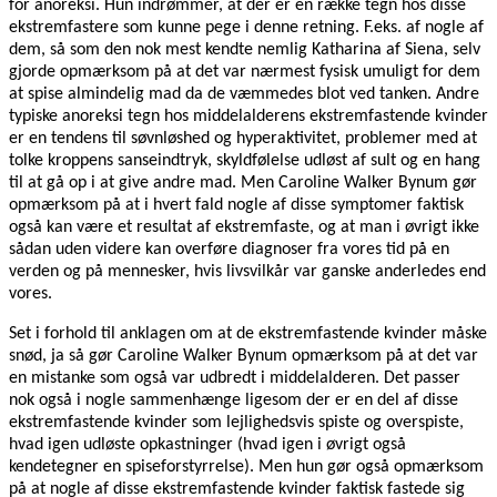
for anoreksi. Hun indrømmer, at der er en række tegn hos disse
ekstremfastere som kunne pege i denne retning. F.eks. af nogle af
dem, så som den nok mest kendte nemlig Katharina af Siena, selv
gjorde opmærksom på at det var nærmest fysisk umuligt for dem
at spise almindelig mad da de væmmedes blot ved tanken. Andre
typiske anoreksi tegn hos middelalderens ekstremfastende kvinder
er en tendens til søvnløshed og hyperaktivitet, problemer med at
tolke kroppens sanseindtryk, skyldfølelse udløst af sult og en hang
til at gå op i at give andre mad. Men Caroline Walker Bynum gør
opmærksom på at i hvert fald nogle af disse symptomer faktisk
også kan være et resultat af ekstremfaste, og at man i øvrigt ikke
sådan uden videre kan overføre diagnoser fra vores tid på en
verden og på mennesker, hvis livsvilkår var ganske anderledes end
vores.
Set i forhold til anklagen om at de ekstremfastende kvinder måske
snød, ja så gør Caroline Walker Bynum opmærksom på at det var
en mistanke som også var udbredt i middelalderen. Det passer
nok også i nogle sammenhænge ligesom der er en del af disse
ekstremfastende kvinder som lejlighedsvis spiste og overspiste,
hvad igen udløste opkastninger (hvad igen i øvrigt også
kendetegner en spiseforstyrrelse). Men hun gør også opmærksom
på at nogle af disse ekstremfastende kvinder faktisk fastede sig