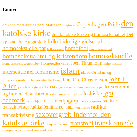
Emner
den
Copenhagen Pride
chikane mod lesbisk par i Mariager
ciskønnet
katolske kirke
den katolske kirke og homoseksualitet
Det
folkekirkelige vielser af
kønsneutrale ægteskab
homoseksuelle par
homofobi
folkekirken
homoseksualitet
homoseksuelle
homoseksualitet og kristendom
Iben Thranholm
Homoægteskabet
homoseksuelle ægteskaber
indre mission
islam
intersektionel feminisme
islam og
islamofobi
John L.
Jens Ole Christensen
homoseksualitet
Jens-André Herbener
Allen
kristendom
juridisk kønsskifte
kirkelige vielser af homoseksuelle par
lgbt
lesbiske
og homoseksualitet
Krydshormoner
lesbisk
danmark
medjugorje
radikale
paven
queer
maria hjerte kloster
radikal
transaktivister
radikalfeminisme
radikal feminisme
sexovergreb indenfor den
transaktivisme
katolske kirke
transkønnede
transfobi
Stophormoner
transpersoner
transseksuelle
vielser af homoseksuelle par