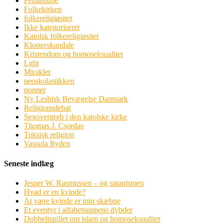
Feminisme
Folkekirken
folkereligiøsitet
Ikke kategoriseret
Katolsk folkereligiøsitet
Klosterskandale
Kristendom og homoseksualitet
Lgbt
Mirakler
neoskolastikken
nonner
Ny Lesbisk Bevægelse Danmark
Religionsdebat
Sexovergreb i den katolske kirke
Thomas J. Csordas
Toksisk religion
Vassula Ryden
Seneste indlæg
Jesper W. Rasmussen – og satanismen
Hvad er en kvinde?
At være kvinde er min skæbne
Et eventyr i alfabetsuppens dybder
Dobbeltspillet om islam og homoseksualitet