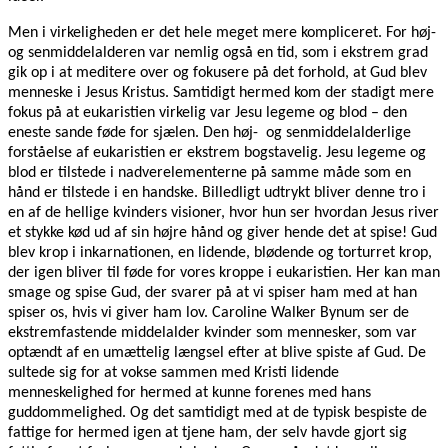
Men i virkeligheden er det hele meget mere kompliceret. For høj-
og senmiddelalderen var nemlig også en tid, som i ekstrem grad
gik op i at meditere over og fokusere på det forhold, at Gud blev
menneske i Jesus Kristus. Samtidigt hermed kom der stadigt mere
fokus på at eukaristien virkelig var Jesu legeme og blod – den
eneste sande føde for sjælen. Den høj- og senmiddelalderlige
forståelse af eukaristien er ekstrem bogstavelig. Jesu legeme og
blod er tilstede i nadverelementerne på samme måde som en
hånd er tilstede i en handske. Billedligt udtrykt bliver denne tro i
en af de hellige kvinders visioner, hvor hun ser hvordan Jesus river
et stykke kød ud af sin højre hånd og giver hende det at spise! Gud
blev krop i inkarnationen, en lidende, blødende og torturret krop,
der igen bliver til føde for vores kroppe i eukaristien. Her kan man
smage og spise Gud, der svarer på at vi spiser ham med at han
spiser os, hvis vi giver ham lov. Caroline Walker Bynum ser de
ekstremfastende middelalder kvinder som mennesker, som var
optændt af en umættelig længsel efter at blive spiste af Gud. De
sultede sig for at vokse sammen med Kristi lidende
menneskelighed for hermed at kunne forenes med hans
guddommelighed. Og det samtidigt med at de typisk bespiste de
fattige for hermed igen at tjene ham, der selv havde gjort sig