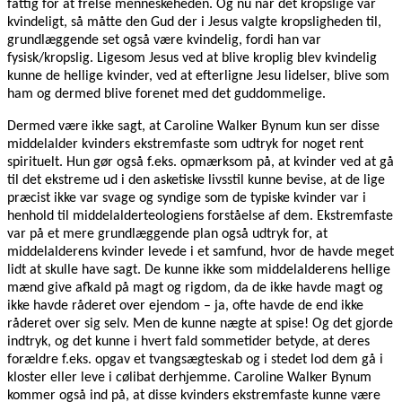
fattig for at frelse menneskeheden. Og nu når det kropslige var
kvindeligt, så måtte den Gud der i Jesus valgte kropsligheden til,
grundlæggende set også være kvindelig, fordi han var
fysisk/kropslig. Ligesom Jesus ved at blive kroplig blev kvindelig
kunne de hellige kvinder, ved at efterligne Jesu lidelser, blive som
ham og dermed blive forenet med det guddommelige.
Dermed være ikke sagt, at Caroline Walker Bynum kun ser disse
middelalder kvinders ekstremfaste som udtryk for noget rent
spirituelt. Hun gør også f.eks. opmærksom på, at kvinder ved at gå
til det ekstreme ud i den asketiske livsstil kunne bevise, at de lige
præcist ikke var svage og syndige som de typiske kvinder var i
henhold til middelalderteologiens forståelse af dem. Ekstremfaste
var på et mere grundlæggende plan også udtryk for, at
middelalderens kvinder levede i et samfund, hvor de havde meget
lidt at skulle have sagt. De kunne ikke som middelalderens hellige
mænd give afkald på magt og rigdom, da de ikke havde magt og
ikke havde råderet over ejendom – ja, ofte havde de end ikke
råderet over sig selv. Men de kunne nægte at spise! Og det gjorde
indtryk, og det kunne i hvert fald sommetider betyde, at deres
forældre f.eks. opgav et tvangsægteskab og i stedet lod dem gå i
kloster eller leve i cølibat derhjemme. Caroline Walker Bynum
kommer også ind på, at disse kvinders ekstremfaste kunne være