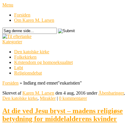
Menu
Forsiden
Om Karen M. Larsen
Kategorier
Den katolske kirke
Folkekirken
Kristendom og homoseksualitet
Lgbt
Religionsdebat
Forsiden
»
Indlæg med emnet
"
eukaristien"
Skrevet af
Karen M. Larsen
den 4 aug, 2016 under
Åbenbaringer
,
Den katolske kirke
,
Mirakler
|
0 kommentarer
At die ved Jesu bryst – madens religiøse
betydning for middelalderens kvinder