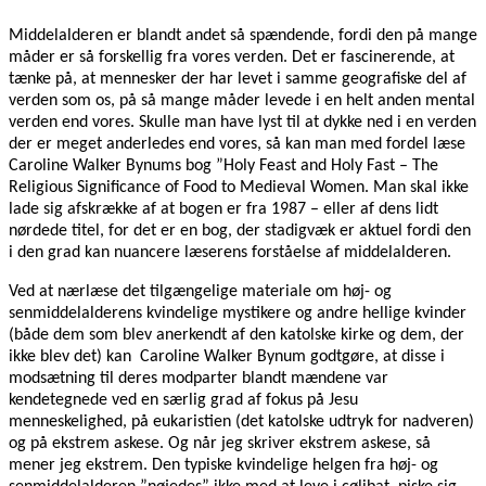
Middelalderen er blandt andet så spændende, fordi den på mange
måder er så forskellig fra vores verden. Det er fascinerende, at
tænke på, at mennesker der har levet i samme geografiske del af
verden som os, på så mange måder levede i en helt anden mental
verden end vores. Skulle man have lyst til at dykke ned i en verden
der er meget anderledes end vores, så kan man med fordel læse
Caroline Walker Bynums bog ”Holy Feast and Holy Fast – The
Religious Significance of Food to Medieval Women. Man skal ikke
lade sig afskrække af at bogen er fra 1987 – eller af dens lidt
nørdede titel, for det er en bog, der stadigvæk er aktuel fordi den
i den grad kan nuancere læserens forståelse af middelalderen.
Ved at nærlæse det tilgængelige materiale om høj- og
senmiddelalderens kvindelige mystikere og andre hellige kvinder
(både dem som blev anerkendt af den katolske kirke og dem, der
ikke blev det) kan Caroline Walker Bynum godtgøre, at disse i
modsætning til deres modparter blandt mændene var
kendetegnede ved en særlig grad af fokus på Jesu
menneskelighed, på eukaristien (det katolske udtryk for nadveren)
og på ekstrem askese. Og når jeg skriver ekstrem askese, så
mener jeg ekstrem. Den typiske kvindelige helgen fra høj- og