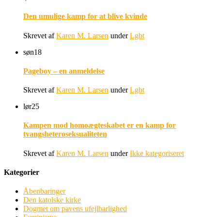
Den umulige kamp for at blive kvinde
Skrevet af
Karen M. Larsen
under
Lgbt
søn
18
Pageboy – en anmeldelse
Skrevet af
Karen M. Larsen
under
Lgbt
lør
25
Kampen mod homoægteskabet er en kamp for
tvangsheteroseksualiteten
Skrevet af
Karen M. Larsen
under
Ikke kategoriseret
Kategorier
Åbenbaringer
Den katolske kirke
Dogmet om pavens ufejlbarlighed