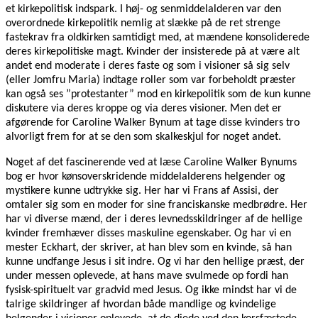
et kirkepolitisk indspark. I høj- og senmiddelalderen var den
overordnede kirkepolitik nemlig at slække på de ret strenge
fastekrav fra oldkirken samtidigt med, at mændene konsoliderede
deres kirkepolitiske magt. Kvinder der insisterede på at være alt
andet end moderate i deres faste og som i visioner så sig selv
(eller Jomfru Maria) indtage roller som var forbeholdt præster
kan også ses ”protestanter” mod en kirkepolitik som de kun kunne
diskutere via deres kroppe og via deres visioner. Men det er
afgørende for Caroline Walker Bynum at tage disse kvinders tro
alvorligt frem for at se den som skalkeskjul for noget andet.
Noget af det fascinerende ved at læse Caroline Walker Bynums
bog er hvor kønsoverskridende middelalderens helgender og
mystikere kunne udtrykke sig. Her har vi Frans af Assisi, der
omtaler sig som en moder for sine franciskanske medbrødre. Her
har vi diverse mænd, der i deres levnedsskildringer af de hellige
kvinder fremhæver disses maskuline egenskaber. Og har vi en
mester Eckhart, der skriver, at han blev som en kvinde, så han
kunne undfange Jesus i sit indre. Og vi har den hellige præst, der
under messen oplevede, at hans mave svulmede op fordi han
fysisk-spirituelt var gradvid med Jesus. Og ikke mindst har vi de
talrige skildringer af hvordan både mandlige og kvindelige