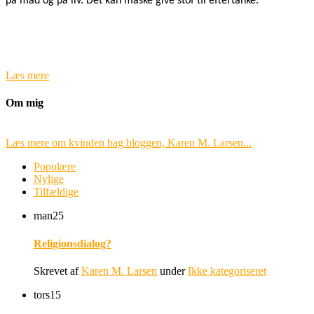
på mad og på liv. Det kan måske give stof til eftertanke.
Læs mere
Om mig
Læs mere om kvinden bag bloggen, Karen M. Larsen...
Populære
Nylige
Tilfældige
man
25
Religionsdialog?
Skrevet af
Karen M. Larsen
under
Ikke kategoriseret
tors
15