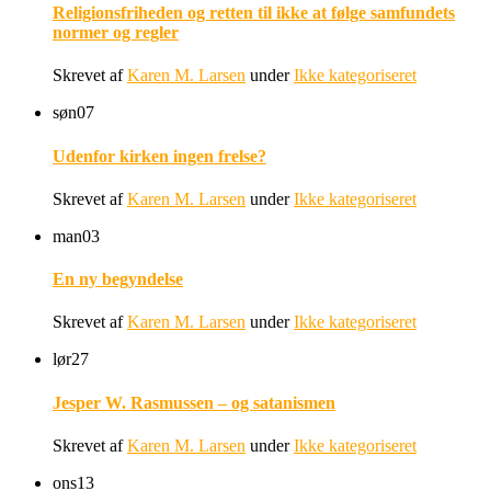
Religionsfriheden og retten til ikke at følge samfundets
normer og regler
Skrevet af
Karen M. Larsen
under
Ikke kategoriseret
søn
07
Udenfor kirken ingen frelse?
Skrevet af
Karen M. Larsen
under
Ikke kategoriseret
man
03
En ny begyndelse
Skrevet af
Karen M. Larsen
under
Ikke kategoriseret
lør
27
Jesper W. Rasmussen – og satanismen
Skrevet af
Karen M. Larsen
under
Ikke kategoriseret
ons
13