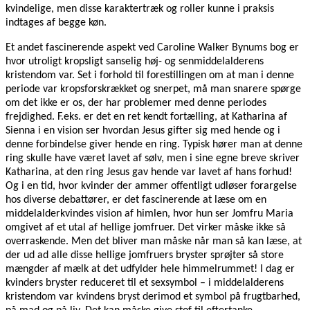
kvindelige, men disse karaktertræk og roller kunne i praksis
indtages af begge køn.
Et andet fascinerende aspekt ved Caroline Walker Bynums bog er
hvor utroligt kropsligt sanselig høj- og senmiddelalderens
kristendom var. Set i forhold til forestillingen om at man i denne
periode var kropsforskrækket og snerpet, må man snarere spørge
om det ikke er os, der har problemer med denne periodes
frejdighed. F.eks. er det en ret kendt fortælling, at Katharina af
Sienna i en vision ser hvordan Jesus gifter sig med hende og i
denne forbindelse giver hende en ring. Typisk hører man at denne
ring skulle have været lavet af sølv, men i sine egne breve skriver
Katharina, at den ring Jesus gav hende var lavet af hans forhud!
Og i en tid, hvor kvinder der ammer offentligt udløser forargelse
hos diverse debattører, er det fascinerende at læse om en
middelalderkvindes vision af himlen, hvor hun ser Jomfru Maria
omgivet af et utal af hellige jomfruer. Det virker måske ikke så
overraskende. Men det bliver man måske når man så kan læse, at
der ud ad alle disse hellige jomfruers bryster sprøjter så store
mængder af mælk at det udfylder hele himmelrummet! I dag er
kvinders bryster reduceret til et sexsymbol – i middelalderens
kristendom var kvindens bryst derimod et symbol på frugtbarhed,