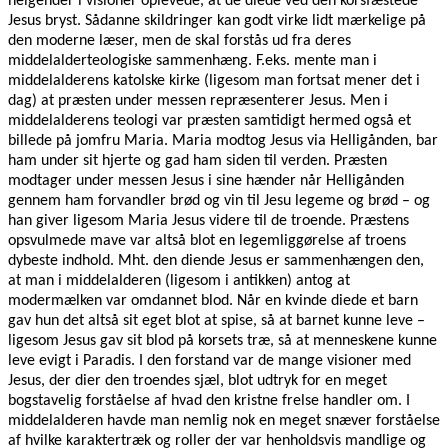
helgender i visioner oplevede, at de diede ved den korsfæstede
Jesus bryst. Sådanne skildringer kan godt virke lidt mærkelige på
den moderne læser, men de skal forstås ud fra deres
middelalderteologiske sammenhæng. F.eks. mente man i
middelalderens katolske kirke (ligesom man fortsat mener det i
dag) at præsten under messen repræsenterer Jesus. Men i
middelalderens teologi var præsten samtidigt hermed også et
billede på jomfru Maria. Maria modtog Jesus via Helligånden, bar
ham under sit hjerte og gad ham siden til verden. Præsten
modtager under messen Jesus i sine hænder når Helligånden
gennem ham forvandler brød og vin til Jesu legeme og brød – og
han giver ligesom Maria Jesus videre til de troende. Præstens
opsvulmede mave var altså blot en legemliggørelse af troens
dybeste indhold. Mht. den diende Jesus er sammenhængen den,
at man i middelalderen (ligesom i antikken) antog at
modermælken var omdannet blod. Når en kvinde diede et barn
gav hun det altså sit eget blot at spise, så at barnet kunne leve –
ligesom Jesus gav sit blod på korsets træ, så at menneskene kunne
leve evigt i Paradis. I den forstand var de mange visioner med
Jesus, der dier den troendes sjæl, blot udtryk for en meget
bogstavelig forståelse af hvad den kristne frelse handler om. I
middelalderen havde man nemlig nok en meget snæver forståelse
af hvilke karaktertræk og roller der var henholdsvis mandlige og