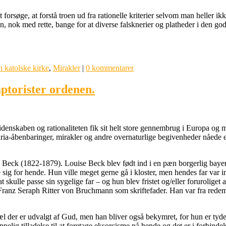
forsøge, at forstå troen ud fra rationelle kriterier selvom man heller ikke
, nok med rette, bange for at diverse falsknerier og platheder i den go
 katolske kirke
,
Mirakler
|
0 kommentarer
ptorister ordenen.
 videnskaben og rationaliteten fik sit helt store gennembrug i Europa o
aria-åbenbaringer, mirakler og andre overnaturlige begivenheder nåede et 
 Beck (1822-1879). Louise Beck blev født ind i en pæn borgerlig bayer
 sig for hende. Hun ville meget gerne gå i kloster, men hendes far var 
kulle passe sin sygelige far – og hun blev fristet og/eller foruroliget 
. Franz Seraph Ritter von Bruchmann som skriftefader. Han var fra redem
l der er udvalgt af Gud, men han bliver også bekymret, for hun er tydel
pelig tilladelse til at foretage eksorcisme på hende og det er i forbind