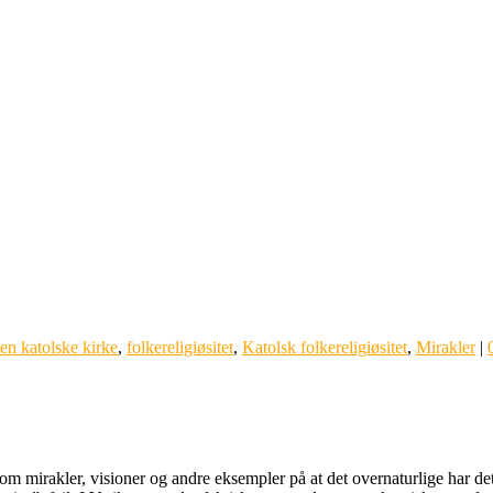
en katolske kirke
,
folkereligiøsitet
,
Katolsk folkereligiøsitet
,
Mirakler
|
 om mirakler, visioner og andre eksempler på at det overnaturlige har d