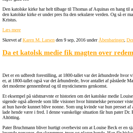
Den katolske kirke har helt tilbage til Thomas af Aquinas en hang til at 
den katolske kirke er under pres fra den sekulære verden. Og så er man
Kristus.
Læs mere
Skrevet af
Karen M. Larsen
den 9 sep, 2016 under
Åbenbaringer
,
Den
Da et katolsk medie fik magten over redem
Det er en udbredt forestilling, at 1800-tallet var det århundrede hvor
er, at 1800-tallet også var det århundrede, hvor antallet af påståede M
det moderne gennembrud og til mysticismens genkomst.
Et eksempel på sidstnævnte er historien om det katolske medie Louise
sigende også allerede som lille visioner hvor himmelske personer viste
at hun havde kunnet blive nonne. Som ung kvinde var hun presset af at s
lade hende være i fred. I denne vanskelige situation får hun pater Dr
Altötting.
Pater Bruchmann bliver hurtigt overbevist om at Louise Beck er en sjæ
levende personer, der skræmmer, truer og plager hende. Han får biskop