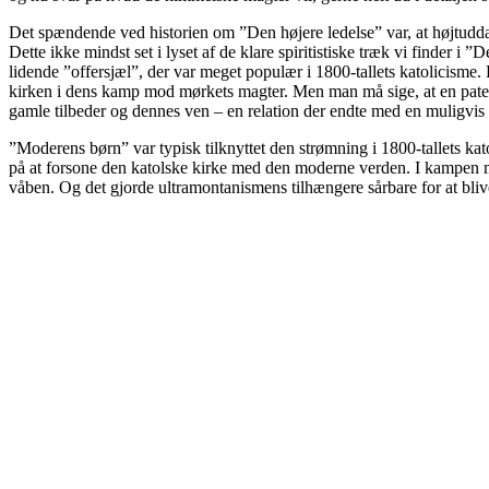
Det spændende ved historien om ”Den højere ledelse” var, at højtuddann
Dette ikke mindst set i lyset af de klare spiritistiske træk vi finder
lidende ”offersjæl”, der var meget populær i 1800-tallets katolicisme. 
kirken i dens kamp mod mørkets magter. Men man må sige, at en pater
gamle tilbeder og dennes ven – en relation der endte med en muligvis 
”Moderens børn” var typisk tilknyttet den strømning i 1800-tallets 
på at forsone den katolske kirke med den moderne verden. I kampen m
våben. Og det gjorde ultramontanismens tilhængere sårbare for at bli