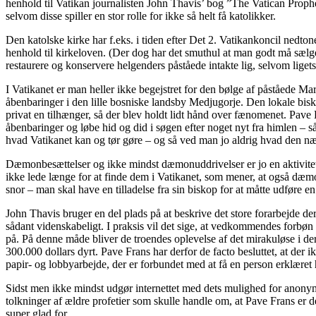
henhold til Vatikan journalisten John Thavis’ bog ”The Vatican Prophe
selvom disse spiller en stor rolle for ikke så helt få katolikker.
Den katolske kirke har f.eks. i tiden efter Det 2. Vatikankoncil nedtone
henhold til kirkeloven. (Der dog har det smuthul at man godt må sælge 
restaurere og konservere helgenders påståede intakte lig, selvom ligets
I Vatikanet er man heller ikke begejstret for den bølge af påståede Mar
åbenbaringer i den lille bosniske landsby Medjugorje. Den lokale bis
privat en tilhænger, så der blev holdt lidt hånd over fænomenet. Pav
åbenbaringer og løbe hid og did i søgen efter noget nyt fra himlen – 
hvad Vatikanet kan og tør gøre – og så ved man jo aldrig hvad den n
Dæmonbesættelser og ikke mindst dæmonuddrivelser er jo en aktivitet 
ikke lede længe for at finde dem i Vatikanet, som mener, at også dæm
snor – man skal have en tilladelse fra sin biskop for at måtte udføre en
John Thavis bruger en del plads på at beskrive det store forarbejde de
sådant videnskabeligt. I praksis vil det sige, at vedkommendes forb
på. På denne måde bliver de troendes oplevelse af det mirakuløse i der
300.000 dollars dyrt. Pave Frans har derfor de facto besluttet, at der
papir- og lobbyarbejde, der er forbundet med at få en person erklæret 
Sidst men ikke mindst udgør internettet med dets mulighed for anonym
tolkninger af ældre profetier som skulle handle om, at Pave Frans er de
super glad for.