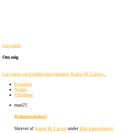
Læs mere
Om mig
Læs mere om kvinden bag bloggen, Karen M. Larsen...
Populære
Nylige
Tilfældige
man
25
Religionsdialog?
Skrevet af
Karen M. Larsen
under
Ikke kategoriseret