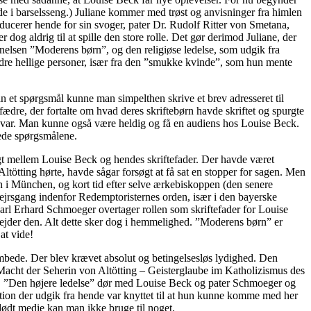
e i barselsseng.) Juliane kommer med trøst og anvisninger fra himlen
oducerer hende for sin svoger, pater Dr. Rudolf Ritter von Smetana,
og aldrig til at spille den store rolle. Det gør derimod Juliane, der
elsen ”Moderens børn”, og den religiøse ledelse, som udgik fra
re hellige personer, især fra den ”smukke kvinde”, som hun mente
 et spørgsmål kunne man simpelthen skrive et brev adresseret til
fædre, der fortalte om hvad deres skriftebørn havde skriftet og spurgte
 svar. Man kunne også være heldig og få en audiens hos Louise Beck.
rede spørgsmålene.
gt mellem Louise Beck og hendes skriftefader. Der havde været
ltötting hørte, havde sågar forsøgt at få sat en stopper for sagen. Men
 i München, og kort tid efter selve ærkebiskoppen (den senere
 sejrsgang indenfor Redemptoristernes orden, især i den bayerske
arl Erhard Schmoeger overtager rollen som skriftefader for Louise
bejder den. Alt dette sker dog i hemmelighed. ”Moderens børn” er
at vide!
embede. Der blev krævet absolut og betingelsesløs lydighed. Den
 Macht der Seherin von Altötting – Geisterglaube im Katholizismus des
ing. ”Den højere ledelse” dør med Louise Beck og pater Schmoeger og
ation der udgik fra hende var knyttet til at hun kunne komme med her
 dødt medie kan man ikke bruge til noget.