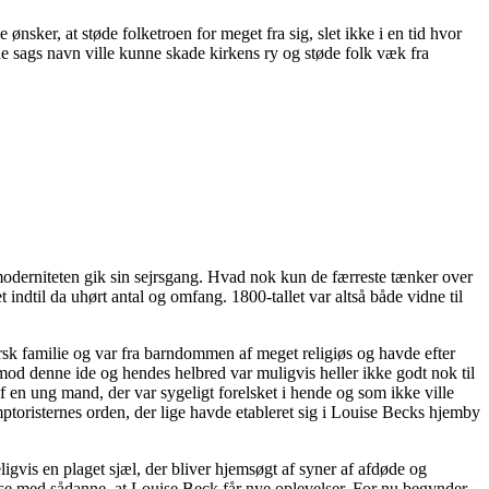
 ønsker, at støde folketroen for meget fra sig, slet ikke i en tid hvor
de sags navn ville kunne skade kirkens ry og støde folk væk fra
g moderniteten gik sin sejrsgang. Hvad nok kun de færreste tænker over
indtil da uhørt antal og omfang. 1800-tallet var altså både vidne til
sk familie og var fra barndommen af meget religiøs og havde efter
imod denne ide og hendes helbred var muligvis heller ikke godt nok til
af en ung mand, der var sygeligt forelsket i hende og som ikke ville
ptoristernes orden, der lige havde etableret sig i Louise Becks hjemby
igvis en plaget sjæl, der bliver hjemsøgt af syner af afdøde og
else med sådanne, at Louise Beck får nye oplevelser. For nu begynder