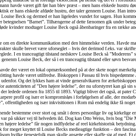
mann havde været gift før han blev præst – men hans elskede hustru død
aktisk er hans elskede afdøde hustru, der taler gennem Louise. Han intr
r Louise Beck og dermed er han ligeledes vundet for sagen. Hun kommer d
 betegnelsen ”Barnet”. Tilhængerne af dette fænomen gik under betegn
døde kvinder modtager Louise Beck også åbenbaringer fra en række and
løfte om en direkte kommunikation med den himmelske verden. Havde man
kter skulle brevet være uforseglet – hvis det derimod f.eks. var skrifte
seglede. I en tranceagtigt tilstand nedskrev Louise Beck så ”Moderens”
 genenm Louise Beck, der så i en tranceagtig tilstand eller søvn besva
, havde der været en lokal opmærksomhed på at der skete noget mærkeli
tötting havde været utilfredse. Biskoppen i Passau til hvis bispedømme A
 udenfor. Og det lykkes ham at vinde generalvikaren for ærkebiskoppen
r autenticiteten af ”Den højere ledelse”, der nu uforstyrret kan gå sin
r ledede ordenen fra 1855 til 1893. Vigtigt bliver det også, at pater C
arpere profil og især er kompromisløs i forfølgelsen af alle, der modar
e”, offentligheden og især inkvisitionen i Rom må endelig ikke få noget 
ende bestemme over stort og småt i deres personlige liv og kirkelige 
var på sikker vej til helvedets ild. Dog kan Otto Weiss, hvis bog ”Die
Den højere ledelse” får nogen indflydelse af reel kirkehistorisk betydn
ok for meget knyttet til Louise Becks medieagtige funktion – den fascin
åsom hvilke tjenestefolk man skulle ansætte eller skaffe sig af med. Et