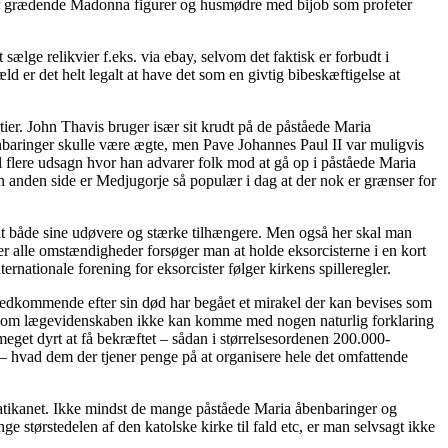
erfor grædende Madonna figurer og husmødre med bijob som profeter
 sælge relikvier f.eks. via ebay, selvom det faktisk er forbudt i
d er det helt legalt at have det som en givtig bibeskæftigelse at
rtier. John Thavis bruger især sit krudt på de påståede Maria
nbaringer skulle være ægte, men Pave Johannes Paul II var muligvis
l flere udsagn hvor han advarer folk mod at gå op i påståede Maria
n anden side er Medjugorje så populær i dag at der nok er grænser for
sat både sine udøvere og stærke tilhængere. Men også her skal man
r alle omstændigheder forsøger man at holde eksorcisterne i en kort
ernationale forening for eksorcister følger kirkens spilleregler.
t vedkommende efter sin død har begået et mirakel der kan bevises som
om som lægevidenskaben ikke kan komme med nogen naturlig forklaring
meget dyrt at få bekræftet – sådan i størrelsesordenen 200.000-
s – hvad dem der tjener penge på at organisere hele det omfattende
Vatikanet. Ikke mindst de mange påståede Maria åbenbaringer og
e størstedelen af den katolske kirke til fald etc, er man selvsagt ikke