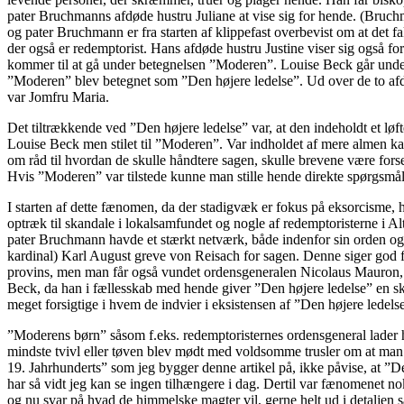
pater Bruchmanns afdøde hustru Juliane at vise sig for hende. (Bruch
og pater Bruchmann er fra starten af klippefast overbevist om at det f
der også er redemptorist. Hans afdøde hustru Justine viser sig også fo
kommer til at gå under betegnelsen ”Moderen”. Louise Beck går under
”Moderen” blev betegnet som ”Den højere ledelse”. Ud over de to af
var Jomfru Maria.
Det tiltrækkende ved ”Den højere ledelse” var, at den indeholdt et 
Louise Beck men stilet til ”Moderen”. Var indholdet af mere almen kara
om råd til hvordan de skulle håndtere sagen, skulle brevene være for
Hvis ”Moderen” var tilstede kunne man stille hende direkte spørgsmål
I starten af dette fænomen, da der stadigvæk er fokus på eksorcisme
optræk til skandale i lokalsamfundet og nogle af redemptoristerne i Al
pater Bruchmann havde et stærkt netværk, både indenfor sin orden og
kardinal) Karl August greve von Reisach for sagen. Denne siger god fo
provins, men man får også vundet ordensgeneralen Nicolaus Mauron, de
Beck, da han i fællesskab med hende giver ”Den højere ledelse” en sk
meget forsigtige i hvem de indvier i eksistensen af ”Den højere ledels
”Moderens børn” såsom f.eks. redemptoristernes ordensgeneral lader h
mindste tvivl eller tøven blev mødt med voldsomme trusler om at man 
19. Jahrhunderts” som jeg bygger denne artikel på, ikke påvise, at ”
har så vidt jeg kan se ingen tilhængere i dag. Dertil var fænomenet n
og nu svar på hvad de himmelske magter vil, gerne helt ud i detaljen s