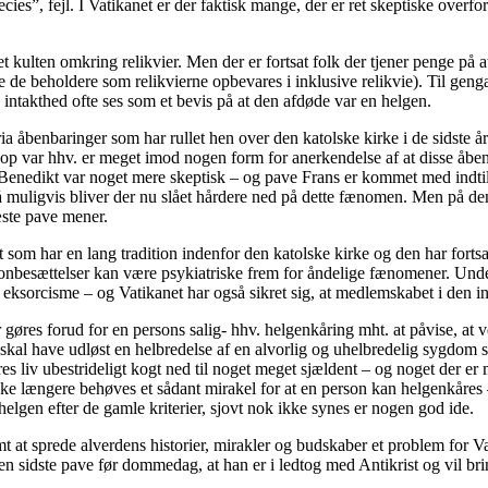
cies”, fejl. I Vatikanet er der faktisk mange, der er ret skeptiske ov
t kulten omkring relikvier. Men der er fortsat folk der tjener penge på at
de beholdere som relikvierne opbevares i inklusive relikvie). Til gengæl
 intakthed ofte ses som et bevis på at den afdøde var en helgen.
ia åbenbaringer som har rullet hen over den katolske kirke i de sidste å
kop var hhv. er meget imod nogen form for anerkendelse af at disse åbe
e Benedikt var noget mere skeptisk – og pave Frans er kommet med indti
så muligvis bliver der nu slået hårdere ned på dette fænomen. Men på de
æste pave mener.
som har en lang tradition indenfor den katolske kirke og den har fort
onbesættelser kan være psykiatriske frem for åndelige fænomener. Unde
 eksorcisme – og Vatikanet har også sikret sig, at medlemskabet i den int
r gøres forud for en persons salig- hhv. helgenkåring mht. at påvise, a
øn skal have udløst en helbredelse af en alvorlig og uhelbredelig sygd
es liv ubestrideligt kogt ned til noget meget sjældent – og noget der er 
 ikke længere behøves et sådant mirakel for at en person kan helgenkåre
helgen efter de gamle kriterier, sjovt nok ikke synes er nogen god ide.
t at sprede alverdens historier, mirakler og budskaber et problem for 
n sidste pave før dommedag, at han er i ledtog med Antikrist og vil bring