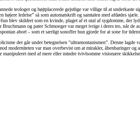
ede teologer og højtplacerede gejstlige var villige til at underkaste s
 i ”Den højere ledelse” så som automatskrift og samtalen med afdødes sjæl
Hun blev skildret som en kvinde, plaget af et utal af sygdomme, der lydi
 Bruchmann og pater Schmoeger var meget ivrige i deres tro, når de ac
spontan abort – som et særligt sonoffer hun gjorde for at sone for tiden
katolicisme der går under betegnelsen ”ultramontanismen”. Denne lagde
od moderniteten var man overbevist om at mirakler, åbenbaringer og a
ve manipuleret med af mere eller mindre tvivlsomme visionære skikkelse