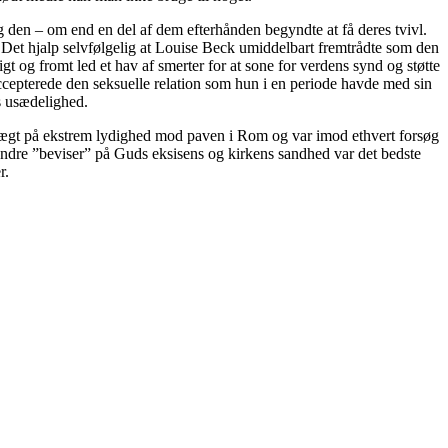
ig den – om end en del af dem efterhånden begyndte at få deres tvivl.
e. Det hjalp selvfølgelig at Louise Beck umiddelbart fremtrådte som den
gt og fromt led et hav af smerter for at sone for verdens synd og støtte
cepterede den seksuelle relation som hun i en periode havde med sin
s usædelighed.
 vægt på ekstrem lydighed mod paven i Rom og var imod ethvert forsøg
ndre ”beviser” på Guds eksisens og kirkens sandhed var det bedste
r.