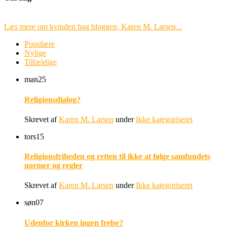
Læs mere om kvinden bag bloggen, Karen M. Larsen...
Populære
Nylige
Tilfældige
man
25
Religionsdialog?
Skrevet af
Karen M. Larsen
under
Ikke kategoriseret
tors
15
Religionsfriheden og retten til ikke at følge samfundets
normer og regler
Skrevet af
Karen M. Larsen
under
Ikke kategoriseret
søn
07
Udenfor kirken ingen frelse?