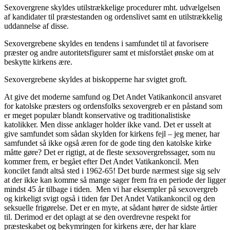
Sexovergrene skyldes utilstrækkelige procedurer mht. udvælgelsen
af kandidater til præstestanden og ordenslivet samt en utilstrækkelig
uddannelse af disse.
Sexovergrebene skyldes en tendens i samfundet til at favorisere
præster og andre autoritetsfigurer samt et misforstået ønske om at
beskytte kirkens ære.
Sexovergrebene skyldes at biskopperne har svigtet groft.
At give det moderne samfund og Det Andet Vatikankoncil ansvaret
for katolske præsters og ordensfolks sexovergreb er en påstand som
er meget populær blandt konservative og traditionalistiske
katolikker. Men disse anklager holder ikke vand. Det er usselt at
give samfundet som sådan skylden for kirkens fejl – jeg mener, har
samfundet så ikke også æren for de gode ting den katolske kirke
måtte gøre? Det er rigtigt, at de fleste sexsovergrebssager, som nu
kommer frem, er begået efter Det Andet Vatikankoncil. Men
koncilet fandt altså sted i 1962-65! Det burde nærmest sige sig selv
at der ikke kan komme så mange sager frem fra en periode der ligger
mindst 45 år tilbage i tiden. Men vi har eksempler på sexovergreb
og kirkeligt svigt også i tiden før Det Andet Vatikankoncil og den
seksuelle frigørelse. Det er en myte, at sådant hører de sidste årtier
til. Derimod er det oplagt at se den overdrevne respekt for
præsteskabet og bekymringen for kirkens ære, der har klare