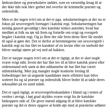
førkoncilære og præsekulære rødder, som en væsentlig årsag til at
der ikke tids nok blev grebet ind overfor de kriminelle præster og
ordensfolk.
Men er der ingen tvivl om at det er pga. sekulariseringen at der nu er
fokus på sexovergreb foretaget i katolsk regi. Sekulariseringen har
nemlig gnavet gevaldigt i den katolske kirkes autoritet, hvad har
medført at folk nu tør stå frem og fortælle om svigt og overgreb
begået i katolsk regi. Og jo flere der står frem desto flere får modet
til også at gøre det. Det er derfor at beretningerne om sexovergreb i
katolsk regi nu har fået en karakter af en lavine eller en snebold der
bliver stadigt større på vej ned ad bakken.
Der er næppe nogen tvivl om at det er rigtigt, at der er sket nogle
svære svigt mht. hvem der har fået lov til at blive katolsk præst eller
ordensmand m/k samt at den uddannelse de har fået har været
utilstrækkelig. Men jeg mangler nogle konkrete forslag til
forbedringer her så uegnede kandidater mere effektivt kan blive
sorteret fra og så præster og ordensfolk bliver bedre til at takle deres
seksualitet på en sund måde.
Det er også rigtigt, at sexovergrebsskandalen i Irland og i resten af
verden i øvrigt, i høj grad skyldes svære svigt fra de katolske
biskoppers side af. De giver mænd adgang til at blive katolske
præster og det er deres opgave at holde øje med at præsterne udfører