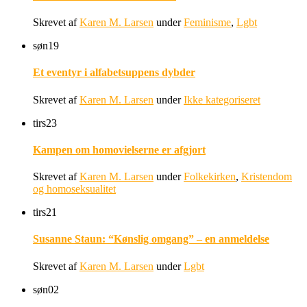
Skrevet af
Karen M. Larsen
under
Feminisme
,
Lgbt
søn
19
Et eventyr i alfabetsuppens dybder
Skrevet af
Karen M. Larsen
under
Ikke kategoriseret
tirs
23
Kampen om homovielserne er afgjort
Skrevet af
Karen M. Larsen
under
Folkekirken
,
Kristendom
og homoseksualitet
tirs
21
Susanne Staun: “Kønslig omgang” – en anmeldelse
Skrevet af
Karen M. Larsen
under
Lgbt
søn
02