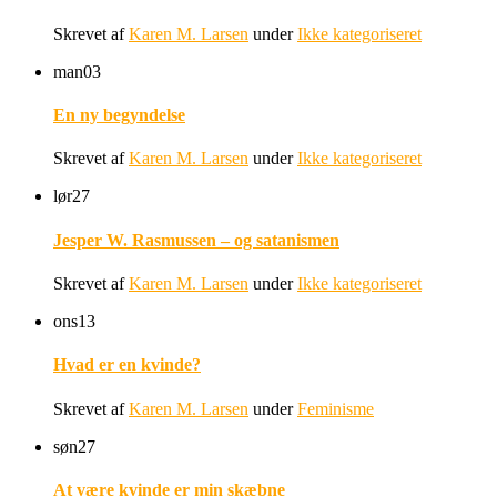
Skrevet af
Karen M. Larsen
under
Ikke kategoriseret
man
03
En ny begyndelse
Skrevet af
Karen M. Larsen
under
Ikke kategoriseret
lør
27
Jesper W. Rasmussen – og satanismen
Skrevet af
Karen M. Larsen
under
Ikke kategoriseret
ons
13
Hvad er en kvinde?
Skrevet af
Karen M. Larsen
under
Feminisme
søn
27
At være kvinde er min skæbne