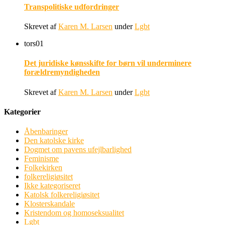
Transpolitiske udfordringer
Skrevet af
Karen M. Larsen
under
Lgbt
tors
01
Det juridiske kønsskifte for børn vil underminere
forældremyndigheden
Skrevet af
Karen M. Larsen
under
Lgbt
Kategorier
Åbenbaringer
Den katolske kirke
Dogmet om pavens ufejlbarlighed
Feminisme
Folkekirken
folkereligiøsitet
Ikke kategoriseret
Katolsk folkereligiøsitet
Klosterskandale
Kristendom og homoseksualitet
Lgbt