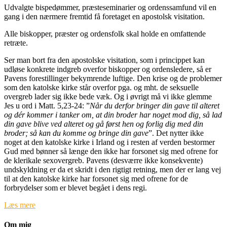
Udvalgte bispedømmer, præsteseminarier og ordenssamfund vil en
gang i den nærmere fremtid få foretaget en apostolsk visitation.
Alle biskopper, præster og ordensfolk skal holde en omfattende
retræte.
Ser man bort fra den apostolske visitation, som i princippet kan
udløse konkrete indgreb overfor biskopper og ordensledere, så er
Pavens forestillinger bekymrende luftige. Den krise og de problemer
som den katolske kirke står overfor pga. og mht. de seksuelle
overgreb lader sig ikke bede væk. Og i øvrigt må vi ikke glemme
Jes u ord i Matt. 5,23-24: ”
Når du derfor bringer din gave til alteret
og dér kommer i tanker om, at din broder har noget mod dig, så lad
din gave blive ved alteret og gå først hen og forlig dig med din
broder; så kan du komme og bringe din gave
”. Det nytter ikke
noget at den katolske kirke i Irland og i resten af verden bestormer
Gud med bønner så længe den ikke har forsonet sig med ofrene for
de klerikale sexovergreb. Pavens (desværre ikke konsekvente)
undskyldning er da et skridt i den rigtigt retning, men der er lang vej
til at den katolske kirke har forsonet sig med ofrene for de
forbrydelser som er blevet begået i dens regi.
Læs mere
Om mig