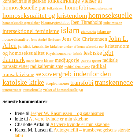
folkekirkelige vielser af
kønsneutrale ægteskab
homoseksuelle par
homofobi
folkekirken
homoseksualitet
homoseksuelle
homoseksualitet og kristendom
Iben Thranholm
Homoægteskabet
homoseksuelle ægteskaber
indre mission
islam
intersektionel feminisme
islam og
islamofobi
John L.
Jens Ole Christensen
homoseksualitet
Jens-André Herbener
Allen
kristendom
juridisk kønsskifte
kirkelige vielser af homoseksuelle par
lgbt
lesbiske
og homoseksualitet
Krydshormoner
lesbisk
danmark
medjugorje
radikale
paven
queer
maria hjerte kloster
radikal
transaktivister
radikalfeminisme
radikal feminisme
sexovergreb indenfor den
transaktivisme
katolske kirke
transkønnede
transfobi
Stophormoner
transpersoner
transseksuelle
vielser af homoseksuelle par
Seneste kommentarer
Irene
til
Jesper W. Rasmussen – og satanismen
lotte
til
At være kvinde er min skæbne
Charlotte Ardal
til
At være kvinde er min skæbne
Karen M. Larsen
til
Autogynefili – transbevægelsens største
tabu