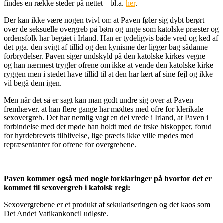
findes en række steder på nettet – bl.a.
her
.
Der kan ikke være nogen tvivl om at Paven føler sig dybt berørt
over de seksuelle overgreb på børn og unge som katolske præster og
ordensfolk har begået i Irland. Han er tydeligvis både vred og ked af
det pga. den svigt af tillid og den kynisme der ligger bag sådanne
forbrydelser. Paven siger undskyld på den katolske kirkes vegne –
og han nærmest trygler ofrene om ikke at vende den katolske kirke
ryggen men i stedet have tillid til at den har lært af sine fejl og ikke
vil begå dem igen.
Men når det så er sagt kan man godt undre sig over at Paven
fremhæver, at han flere gange har mødtes med ofre for klerikale
sexovergreb. Det har nemlig vagt en del vrede i Irland, at Paven i
forbindelse med det møde han holdt med de irske biskopper, forud
for hyrdebrevets tilblivelse, lige præcis ikke ville mødes med
repræsentanter for ofrene for overgrebene.
Paven kommer også med nogle forklaringer på hvorfor det er
kommet til sexovergreb i katolsk regi:
Sexovergrebene er et produkt af sekulariseringen og det kaos som
Det Andet Vatikankoncil udløste.