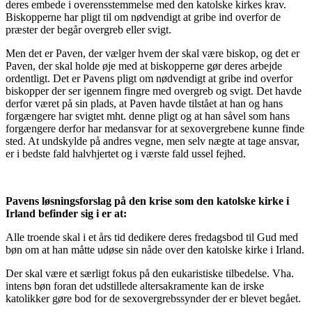
deres embede i overensstemmelse med den katolske kirkes krav.
Biskopperne har pligt til om nødvendigt at gribe ind overfor de
præster der begår overgreb eller svigt.
Men det er Paven, der vælger hvem der skal være biskop, og det er
Paven, der skal holde øje med at biskopperne gør deres arbejde
ordentligt. Det er Pavens pligt om nødvendigt at gribe ind overfor
biskopper der ser igennem fingre med overgreb og svigt. Det havde
derfor været på sin plads, at Paven havde tilstået at han og hans
forgængere har svigtet mht. denne pligt og at han såvel som hans
forgængere derfor har medansvar for at sexovergrebene kunne finde
sted. At undskylde på andres vegne, men selv nægte at tage ansvar,
er i bedste fald halvhjertet og i værste fald ussel fejhed.
Pavens løsningsforslag på den krise som den katolske kirke i
Irland befinder sig i er at:
Alle troende skal i et års tid dedikere deres fredagsbod til Gud med
bøn om at han måtte udøse sin nåde over den katolske kirke i Irland.
Der skal være et særligt fokus på den eukaristiske tilbedelse. Vha.
intens bøn foran det udstillede altersakramente kan de irske
katolikker gøre bod for de sexovergrebssynder der er blevet begået.