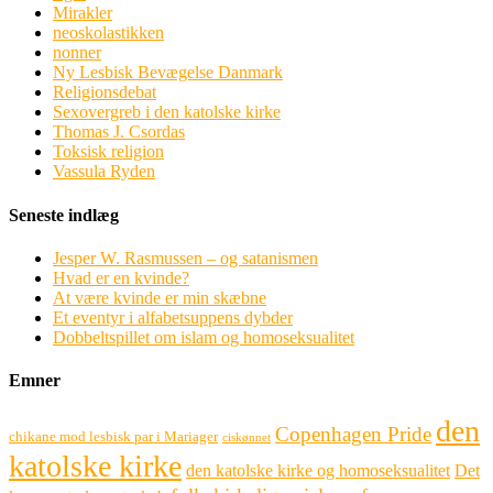
Mirakler
neoskolastikken
nonner
Ny Lesbisk Bevægelse Danmark
Religionsdebat
Sexovergreb i den katolske kirke
Thomas J. Csordas
Toksisk religion
Vassula Ryden
Seneste indlæg
Jesper W. Rasmussen – og satanismen
Hvad er en kvinde?
At være kvinde er min skæbne
Et eventyr i alfabetsuppens dybder
Dobbeltspillet om islam og homoseksualitet
Emner
den
Copenhagen Pride
chikane mod lesbisk par i Mariager
ciskønnet
katolske kirke
den katolske kirke og homoseksualitet
Det