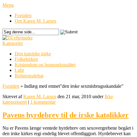
Menu
Forsiden
Om Karen M. Larsen
Kategorier
Den katolske kirke
Folkekirken
Kristendom og homoseksualitet
Lgbt
Religionsdebat
Forsiden
»
Indlæg med emnet
"
den irske sexmisbrugsskandale"
Skrevet af
Karen M. Larsen
den 21 mar, 2010 under
Ikke
kategoriseret
|
1 kommentar
Pavens hyrdebrev til de irske katolikker
Nu er Pavens længe ventede hyrdebrev om sexovergrebene begået i
den irske kirkes regi endelig blevet offentliggjort. Hyrdebrevet kan