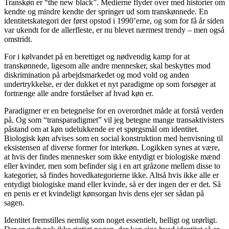
Transkøn er “the new black”. Medierne flyder over med historier om
kendte og mindre kendte der springer ud som transkønnede. En
identitetskategori der først opstod i 1990’erne, og som for få år siden
var ukendt for de allerfleste, er nu blevet nærmest trendy – men også
omstridt.
For i kølvandet på en berettiget og nødvendig kamp for at
transkønnede, ligesom alle andre mennesker, skal beskyttes mod
diskrimination på arbejdsmarkedet og mod vold og anden
undertrykkelse, er der dukket et nyt paradigme op som forsøger at
fortrænge alle andre forståelser af hvad køn er.
Paradigmer er en betegnelse for en overordnet måde at forstå verden
på. Og som “transparadigmet” vil jeg betegne mange transaktivisters
påstand om at køn udelukkende er et spørgsmål om identitet.
Biologisk køn afvises som en social konstruktion med henvisning til
eksistensen af diverse former for interkøn. Logikken synes at være,
at hvis der findes mennesker som ikke entydigt er biologiske mænd
eller kvinder, men som befinder sig i en art gråzone mellem disse to
kategorier, så findes hovedkategorierne ikke. Altså hvis ikke alle er
entydigt biologiske mand eller kvinde, så er der ingen der er det. Så
en penis er et kvindeligt kønsorgan hvis dens ejer ser sådan på
sagen.
Identitet fremstilles nemlig som noget essentielt, helligt og urørligt.