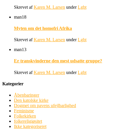
Skrevet af
Karen M. Larsen
under
Lgbt
man
18
Myten om det homofri Afrika
Skrevet af
Karen M. Larsen
under
Lgbt
man
13
Er transkvinderne den mest udsatte gruppe?
Skrevet af
Karen M. Larsen
under
Lgbt
Kategorier
Åbenbaringer
Den katolske kirke
Dogmet om pavens ufejlbarlighed
Feminisme
Folkekirken
folkereligiøsitet
Ikke kategoriseret