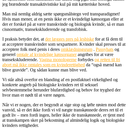
jeg brændende transaktivistiske kul på mit kætteriske hoved.
Man må nemlig aldrig sætte spørgsmålstegn ved transparadigmet!
Hvis man mener, at en penis ikke er et kvindeligt kønsorgan eller at
der er forskel på at være transkvinde og biologisk kvinde, så er man
cisnormativ, transekskluderende og transfobisk.
I praksis betyder det, at
der lægges pres på lesbiske
for at få dem til
at acceptere transkvinder som sexpartnere. Kvinder skal presses til at
acceptere folk med penis i deres
omklædningsrum
.
Pussyhats
og
generel
omtale af kvindelige kønsorganer
angribes for at være
transekskluderende.
Vagina monologerne
forbydes
og retten til fri
abort må ikke omtales som en kvinderettighed
da “også mænd kan
blive gravide”. Og sådan kunne man blive ved.
Vi står altså overfor en blanding af en postfaktuel virkelighed og
konkrete angreb på biologiske kvinders ret til seksuel
selvbestemmelse herunder blufærdighed og behov for tryghed der
hvor man er nødt til at være nøgen.
Når vi er nogen, der er begyndt at sige stop og løfte røsten mod dette
vanvid, så er det ikke fordi vi vil nægte transkønnede deres ret til et
godt liv – men fordi ingen, heller ikke de transkønnede, er tjent med
at transkampen sker på bekostning af almindelig logik og biologiske
kvinders rettigheder.