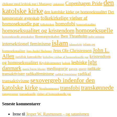
den
Copenhagen Pride
chikane mod lesbisk par i Mariager
ciskønnet
katolske kirke
den katolske kirke og homoseksualitet
Det
folkekirkelige vielser af
kønsneutrale ægteskab
homoseksuelle par
homofobi
folkekirken
homoseksualitet
homoseksuelle
homoseksualitet og kristendom
Iben Thranholm
Homoægteskabet
homoseksuelle ægteskaber
indre mission
islam
intersektionel feminisme
islam og
islamofobi
John L.
Jens Ole Christensen
homoseksualitet
Jens-André Herbener
Allen
kristendom
juridisk kønsskifte
kirkelige vielser af homoseksuelle par
lgbt
lesbiske
og homoseksualitet
Krydshormoner
lesbisk
danmark
medjugorje
radikale
paven
queer
maria hjerte kloster
radikal
transaktivister
radikalfeminisme
radikal feminisme
sexovergreb indenfor den
transaktivisme
katolske kirke
transkønnede
transfobi
Stophormoner
transpersoner
transseksuelle
vielser af homoseksuelle par
Seneste kommentarer
Irene
til
Jesper W. Rasmussen – og satanismen