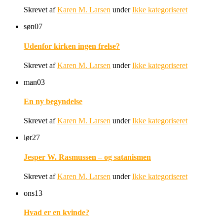
Skrevet af
Karen M. Larsen
under
Ikke kategoriseret
søn
07
Udenfor kirken ingen frelse?
Skrevet af
Karen M. Larsen
under
Ikke kategoriseret
man
03
En ny begyndelse
Skrevet af
Karen M. Larsen
under
Ikke kategoriseret
lør
27
Jesper W. Rasmussen – og satanismen
Skrevet af
Karen M. Larsen
under
Ikke kategoriseret
ons
13
Hvad er en kvinde?