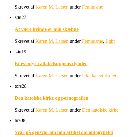
Skrevet af
Karen M. Larsen
under
Feminisme
søn
27
At være kvinde er min skæbne
Skrevet af
Karen M. Larsen
under
Feminisme
,
Lgbt
søn
19
Et eventyr i alfabetsuppens dybder
Skrevet af
Karen M. Larsen
under
Ikke kategoriseret
tors
28
Den katolske kirke og pornografien
Skrevet af
Karen M. Larsen
under
Den katolske kirke
tirs
08
Svar på gensvar om min artikel om autogynefili