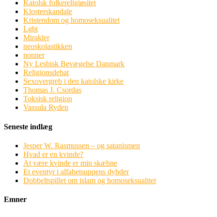
Katolsk folkereligiøsitet
Klosterskandale
Kristendom og homoseksualitet
Lgbt
Mirakler
neoskolastikken
nonner
Ny Lesbisk Bevægelse Danmark
Religionsdebat
Sexovergreb i den katolske kirke
Thomas J. Csordas
Toksisk religion
Vassula Ryden
Seneste indlæg
Jesper W. Rasmussen – og satanismen
Hvad er en kvinde?
At være kvinde er min skæbne
Et eventyr i alfabetsuppens dybder
Dobbeltspillet om islam og homoseksualitet
Emner