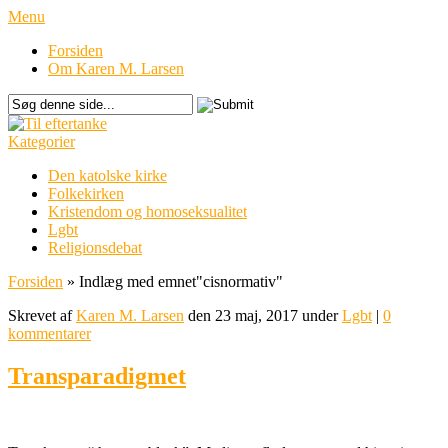
Menu
Forsiden
Om Karen M. Larsen
Kategorier
Den katolske kirke
Folkekirken
Kristendom og homoseksualitet
Lgbt
Religionsdebat
Forsiden
»
Indlæg med emnet
"
cisnormativ"
Skrevet af
Karen M. Larsen
den 23 maj, 2017 under
Lgbt
|
0
kommentarer
Transparadigmet